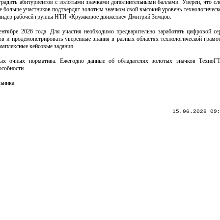
градить абитуриентов с золотыми значками дополнительными баллами. Уверен, что с
е больше участников подтвердят золотым значком свой высокий уровень технологическо
лидер рабочей группы НТИ «Кружковое движение» Дмитрий Земцов.
ентябре 2026 года. Для участия необходимо предварительно заработать цифровой се
вов и продемонстрировать уверенные знания в разных областях технологической грамо
комплексные кейсовые задания.
ых очных норматива. Ежегодно данные об обладателях золотых значков ТехноГ
собности.
ьника.
15.06.2026 09