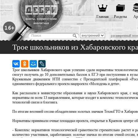
Главная
Разделы
Ар
расширенный пои
Трое школьников из Хабаровского кр
Трое школьников Хабаровского края успешно сдали нормативы технологической
смогут получить до 10 дополнительных баллов к ЕГЭ при поступлении в вуз
Кружковым движением НТИ совместно с Президентской платформой «Рос
одноименного федерального проекта нацпроекта «Молодежь и дети».
Как рассказали в министерстве образования и науки Хабаровского края, с ма
нормативы по всем 13 направлениям, которые входят в комплекс технологичес
технологий связи и блогинга.
По итогам весенней сессии обладателями золотых значков ТехноГТО в Хабаро
Нормативы принимали очные площадки проекта, открытые в Краевом центре о
- Комплекс нормативов технологической грамотности стремительно растет и р
количество участников, заработавших золотые значки по итогам очной сессии,