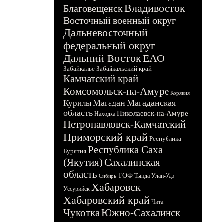
Владивосток
Благовещенск
Восточный военный округ
Дальневосточный
федеральный округ
Дальний Восток
ЕАО
Забайкалье
Забайкальский край
Камчатский край
Комсомольск-на-Амуре
Корякия
Магадан
Магаданская
Курилы
область
Николаевск-на-Амуре
Находка
Петропавловск-Камчатский
Приморский край
Республика
Республика Саха
Бурятия
(Якутия)
Сахалинская
область
ТОФ
Тында
Улан-Удэ
Сибирь
Хабаровск
Уссурийск
Хабаровский край
Чита
Чукотка
Южно-Сахалинск