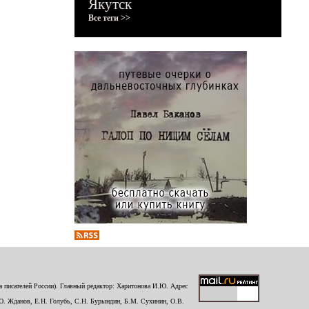
Якутск
Все теги >>
 писателей России). Главный редактор: Харитонова И.Ю. Адрес
Ю. Жданов, Е.Н. Голубь, С.Н. Бурындин, Б.М. Сухинин, О.В.