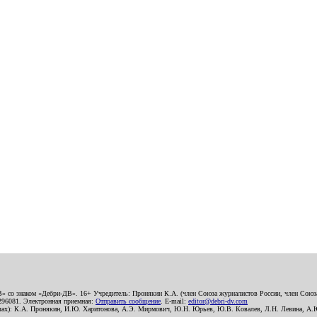
В» со знаком «Дебри-ДВ». 16+ Учредитель: Пронякин К.А. (член Союза журналистов России, член Союза
2296081. Электронная приемная:
Отправить сообщение
. E-mail:
editor@debri-dv.com
алах): К.А. Пронякин, И.Ю. Харитонова, А.Э. Мирмович, Ю.Н. Юрьев, Ю.В. Ковалев, Л.Н. Левина, А.