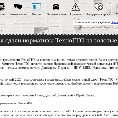
хив
Комментарии
Форум
Обратная связь
Правила
Поддержать проект
М
Приглашаем к обсуждению:
Трил
Надоела реклама? Зарегистри
ск
ая сдали нормативы ТехноГТО на золотые
 грамотности ТехноГТО на золотые значки по итогам весенней сессии. За это достиж
ы. Комплекс ТехноГТО является частью Национальной технологической олимпиады (НТ
сия - страна возможностей», Движением Первых и НИУ ВШЭ. Напомним, что пл
рта по май 2026 года состоялась вторая масштабная сессия очной сдачи ТехноГТО. У
кой грамотности и охватывают ключевые сферы: от кибербезопасности и применения БАС
вском крае стали Тамерлан Алиев, Дмитрий Дунаевский и Юрий Шефер.
бразования и Школе МЧС.
азвивается. На сегодняшний день участники ТехноГТО сдали онлайн-нормативы уже бо
 выросло в 3 раза, а общее число обладателей высших наград превышает 400. Уже в эт