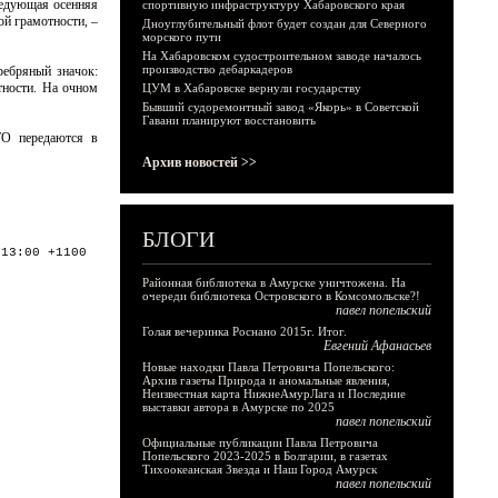
ледующая осенняя
спортивную инфраструктуру Хабаровского края
й грамотности, –
Дноуглубительный флот будет создан для Северного
морского пути
На Хабаровском судостроительном заводе началось
производство дебаркадеров
ребряный значок:
тности. На очном
ЦУМ в Хабаровске вернули государству
Бывший судоремонтный завод «Якорь» в Советской
Гавани планируют восстановить
ТО передаются в
Архив новостей >>
БЛОГИ
:13:00 +1100
Районная библиотека в Амурске уничтожена. На
очереди библиотека Островского в Комсомольске?!
павел попельский
Голая вечеринка Роснано 2015г. Итог.
Евгений Афанасьев
Новые находки Павла Петровича Попельского:
Архив газеты Природа и аномальные явления,
Неизвестная карта НижнеАмурЛага и Последние
выставки автора в Амурске по 2025
павел попельский
Официальные публикации Павла Петровича
Попельского 2023-2025 в Болгарии, в газетах
Тихоокеанская Звезда и Наш Город Амурск
павел попельский