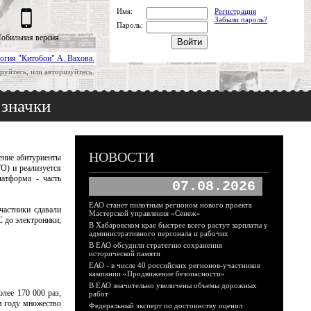
Имя:
Регистрация
Забыли пароль?
Пароль:
обильная версия
огия "Китобои" А. Вахова.
руйтесь, или авторизуйтесь.
 значки
НОВОСТИ
ение абитуриенты
О) и реализуется
атформа - часть
07.08.2026
ЕАО станет пилотным регионом нового проекта
частники сдавали
Мастерской управления «Сенеж»
 до электроники,
В Хабаровском крае быстрее всего растут зарплаты у
административного персонала и рабочих
В ЕАО обсудили стратегию сохранения
исторической памяти
ЕАО - в числе 40 российских регионов-участников
кампании «Продвижение безопасности»
В ЕАО значительно увеличены объемы дорожных
лее 170 000 раз,
работ
ом году множество
Федеральный эксперт по достоинству оценил