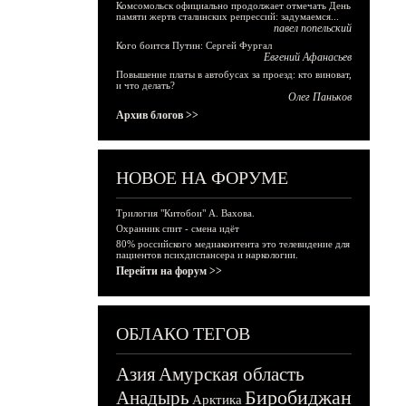
Комсомольск официально продолжает отмечать День
памяти жертв сталинских репрессий: задумаемся...
павел попельский
Кого боится Путин: Сергей Фургал
Евгений Афанасьев
Повышение платы в автобусах за проезд: кто виноват,
и что делать?
Олег Паньков
Архив блогов >>
НОВОЕ НА ФОРУМЕ
Трилогия "Китобои" А. Вахова.
Охранник спит - смена идёт
80% российского медиаконтента это телевидение для
пациентов психдиспансера и наркологии.
Перейти на форум >>
ОБЛАКО ТЕГОВ
Азия
Амурская область
Биробиджан
Анадырь
Арктика