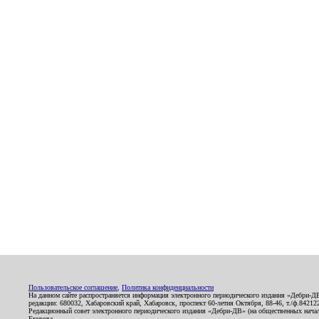
Пользовательское соглашение
,
Политика конфиденциальности
На данном сайте распространяется информация электронного периодического издания «Дебри-Д
редакции: 680032, Хабаровский край, Хабаровск, проспект 60-летия Октября, 88-46, т./ф.8421
Редакционный совет электронного периодического издания «Дебри-ДВ» (на общественных нач
Егорова