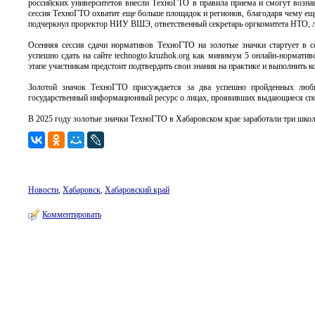
российских университетов внесли ТехноГТО в правила приема и смогут возна
сессия ТехноГТО охватит еще больше площадок и регионов, благодаря чему ещ
подчеркнул проректор НИУ ВШЭ, ответственный секретарь оргкомитета НТО, 
Осенняя сессия сдачи нормативов ТехноГТО на золотые значки стартует в с
успешно сдать на сайте technogto.kruzhok.org как минимум 5 онлайн-нормати
этапе участникам предстоит подтвердить свои знания на практике и выполнить 
Золотой значок ТехноГТО присуждается за два успешно пройденных люб
государственный информационный ресурс о лицах, проявивших выдающиеся спо
В 2025 году золотые значки ТехноГТО в Хабаровском крае заработали три школ
Новости
,
Хабаровск
,
Хабаровский край
Комментировать