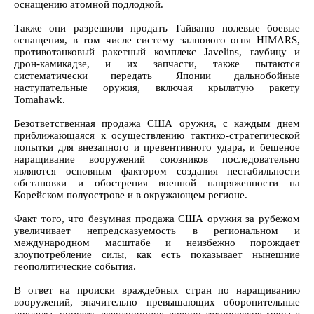
оснащению атомной подлодкой.
Также они разрешили продать Тайваню полевые боевые
оснащения, в том числе систему залпового огня HIMARS,
противотанковый ракетный комплекс Javelins, гаубицу и
дрон-камикадзе, и их запчасти, также пытаются
систематически передать Японии дальнобойные
наступательные оружия, включая крылатую ракету
Tomahawk.
Безответственная продажа США оружия, с каждым днем
приближающаяся к осуществлению тактико-стратегической
попытки для внезапного и превентивного удара, и бешеное
наращивание вооружений союзников последовательно
являются основным фактором создания нестабильности
обстановки и обострения военной напряженности на
Корейском полуострове и в окружающем регионе.
Факт того, что безумная продажа США оружия за рубежом
увеличивает непредсказуемость в региональном и
международном масштабе и неизбежно порождает
злоупотребление силы, как есть показывает нынешние
геополитические события.
В ответ на происки враждебных стран по наращиванию
вооружений, значительно превышающих оборонительные
пределы, принять всесторонние военно-технические меры в