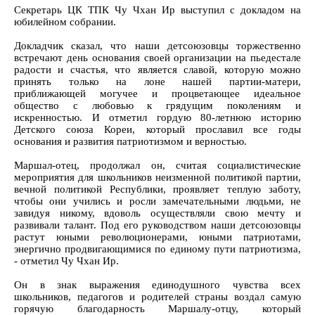
Секретарь ЦК ТПК Чу Чхан Ир выступил с докладом на
юбилейном собрании.
Докладчик сказал, что наши детсоюзовцы торжественно
встречают день основания своей организации на пьедестале
радости и счастья, что является славой, которую можно
принять только на лоне нашей партии-матери,
приближающей могучее и процветающее идеальное
общество с любовью к грядущим поколениям и
искренностью. И отметил гордую 80-летнюю историю
Детского союза Кореи, который прославил все годы
основания и развития патриотизмом и верностью.
Маршал-отец, продолжал он, считая социалистические
мероприятия для школьников неизменной политикой партии,
вечной политикой Республики, проявляет теплую заботу,
чтобы они учились и росли замечательными людьми, не
завидуя никому, вдоволь осуществляли свою мечту и
развивали талант. Под его руководством наши детсоюзовцы
растут юными революционерами, юными патриотами,
энергично продвигающимися по единому пути патриотизма,
- отметил Чу Чхан Ир.
Он в знак выражения единодушного чувства всех
школьников, педагогов и родителей страны воздал самую
горячую благодарность Маршалу-отцу, который