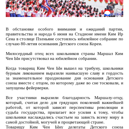
В обстановке особого внимания и ожиданий партии,
правительства и народа 6 июня на Стадионе имени Ким Ир
Сена в столице Пхеньяне состоялось юбилейное собрание по
случаю 80-летия основания Детского союза Кореи.
Милосердный отец всех школьников страны Маршал Ким
Чен Ын присутствовал на юбилейном собрании.
Когда товарищ Ким Чен Ын вышел на трибуну, школьники
бурным ликованием выразили наивысшую славу и гордость
за знаменательное празднование дня основания Детского
союза вместе с отцом, по которому даже во сне тосковали, и
запущены фейерверки.
Все участники выразили благодарность Маршалу-отцу,
который, считая дело для грядущих поколений важнейшей
работой, от которой зависят перспективы революции и
судьба государства, прилагает все усилия к тому, чтобы
школьники наслаждались счастьем на зависть всему миру в
самой достойной, могучей и процветающей стране.
Товарищу Ким Чен Ыну делегаты Детского союза