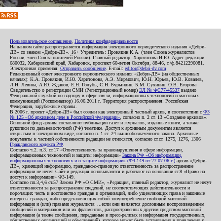
Пользовательское соглашение
,
Политика конфиденциальности
На данном сайте распространяется информация электронного периодического издания «Дебри-
ДВ» со знаком «Дебри-ДВ». 16+ Учредитель: Пронякин К.А. (член Союза журналистов
России, член Союза писателей России). Главный редактор: Харитонова И.Ю. Адрес редакции:
680032, Хабаровский край, Хабаровск, проспект 60-летия Октября, 88-46, т./ф.84212296081.
Электронная приемная:
Отправить сообщение
. E-mail:
editor@debri-dv.com
Редакционный совет электронного периодического издания «Дебри-ДВ» (на общественных
началах): К.А. Пронякин, И.Ю. Харитонова, А.Э. Мирмович, Ю.Н. Юрьев, Ю.В. Ковалев,
Л.Н. Левина, А.Ю. Жданов, Е.Н. Голубь, С.Н. Бурындин, Б.М. Сухинин, О.В. Егорова
Свидетельство о регистрации СМИ (Регистрационный номер)
ЭЛ № ФС77-45537
выдано
Федеральной службой по надзору в сфере связи, информационных технологий и массовых
коммуникаций (Роскомнадзор) 16.06.2011 г. Территория распространения: Российская
Федерация, зарубежные страны.
В 2006 г. проект «Дебри-ДВ» был создан как электронный частный архив, в соответствии с
ФЗ
№ 125 «Об архивном деле в Российской Федерации»
, согласно п. 2 ст. 13 «Создание архивов».
Основной фонд архива составляют публикации газет и журналов, изданные книги, а также
рукописи по дальневосточной (РФ) тематике. Доступ к архивным документам является
открытым в электронном виде, согласно п. 1 ст. 24 вышеобозначенного закона. Архивные
документы к частной собственности редакции не относятся, согласно ст.ст. 1275, 1276, 1306
Гражданского кодекса РФ
.
Согласно ч.2. п.3. ст.17 «Ответственность за правонарушения в сфере информации,
информационных технологий и защиты информации»
Закона РФ «Об информации,
информационных технологиях и о защите информации» (ФЗ-149 от 27.07.06 г.)
архив «Дебри-
ДВ», хранящий информацию, гражданско-правовую ответственность за распространение
информации не несет. Сайт и редакция основываются и работают на основании ст.8 «Право на
доступ к информации» ФЗ-149.
Согласно пп.3,4,6 ст.57 Закона РФ «О СМИ», «Редакция, главный редактор, журналист не несут
ответственности за распространение сведений, не соответствующих действительности и
порочащих честь и достоинство граждан и организаций, либо ущемляющих права и законные
интересы граждан, либо представляющих собой злоупотребление свободой массовой
информации и (или) правами журналиста: ...если они являются дословным воспроизведением
сообщений и материалов или их фрагментов, распространенных другим средством массовой
информации (а также сообщения, переданные в пресс-релизах и информация государственных,
общественных организаций и объединений), которое может быть установлено и привлечено к