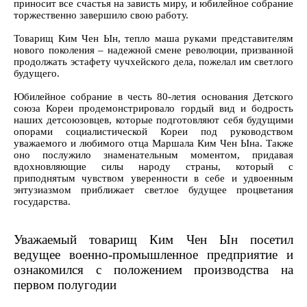
приносит все счастья на зависть миру, и юбилейное собрание
торжественно завершило свою работу.
Товарищ Ким Чен Ын, тепло маша руками представителям
нового поколения – надежной смене революции, призванной
продолжать эстафету чучхейского дела, пожелал им светлого
будущего.
Юбилейное собрание в честь 80-летия основания Детского
союза Кореи продемонстрировало гордый вид и бодрость
наших детсоюзовцев, которые подготовляют себя будущими
опорами социалистической Кореи под руководством
уважаемого и любимого отца Маршала Ким Чен Ына. Также
оно послужило знаменательным моментом, придавая
вдохновляющие силы народу страны, который с
приподнятым чувством уверенности в себе и удвоенным
энтузиазмом приближает светлое будущее процветания
государства.
Уважаемый товарищ Ким Чен Ын посетил
ведущее военно-промышленное предприятие и
ознакомился с положением производства на
первом полугодии