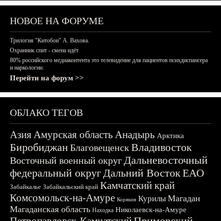
НОВОЕ НА ФОРУМЕ
Трилогия "Китобои" А. Вахова.
Охранник спит - смена идёт
80% российского медиаконтента это телевидение для пациентов психдиспансера
и наркологии.
Перейти на форум >>
ОБЛАКО ТЕГОВ
Азия
Амурская область
Анадырь
Арктика
Биробиджан
Владивосток
Благовещенск
Дальневосточный
Восточный военный округ
федеральный округ
Дальний Восток
ЕАО
Камчатский край
Забайкалье
Забайкальский край
Комсомольск-на-Амуре
Магадан
Курилы
Корякия
Магаданская область
Николаевск-на-Амуре
Находка
Приморский