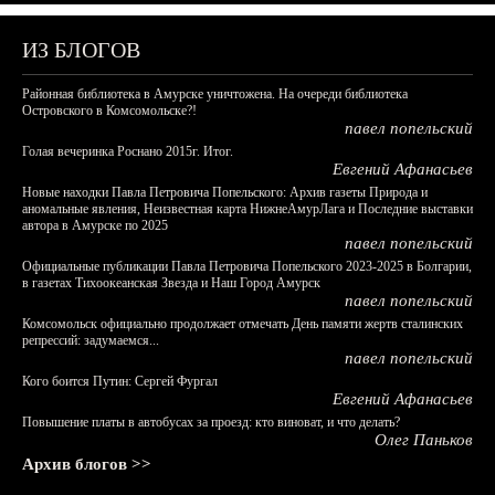
ИЗ БЛОГОВ
Районная библиотека в Амурске уничтожена. На очереди библиотека
Островского в Комсомольске?!
павел попельский
Голая вечеринка Роснано 2015г. Итог.
Евгений Афанасьев
Новые находки Павла Петровича Попельского: Архив газеты Природа и
аномальные явления, Неизвестная карта НижнеАмурЛага и Последние выставки
автора в Амурске по 2025
павел попельский
Официальные публикации Павла Петровича Попельского 2023-2025 в Болгарии,
в газетах Тихоокеанская Звезда и Наш Город Амурск
павел попельский
Комсомольск официально продолжает отмечать День памяти жертв сталинских
репрессий: задумаемся...
павел попельский
Кого боится Путин: Сергей Фургал
Евгений Афанасьев
Повышение платы в автобусах за проезд: кто виноват, и что делать?
Олег Паньков
Архив блогов >>