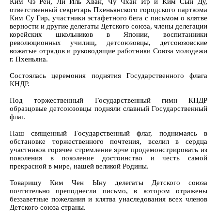
Ким Чэ Рён, Ли Иль Хван, Чу Чхан Ир и Ким Сын Ду,
ответственный секретарь Пхеньянского городского парткома
Ким Су Гир, участники эстафетного бега с письмом о клятве
верности и другие делегаты Детского союза, члены делегации
корейских школьников в Японии, воспитанники
революционных училищ, детсоюзовцы, детсоюзовские
вожатые отрядов и руководящие работники Союза молодежи
г. Пхеньяна.
Состоялась церемония поднятия Государственного флага
КНДР.
Под торжественный Государственный гимн КНДР
образцовые детсоюзовцы подняли славный Государственный
флаг.
Наш священный Государственный флаг, поднимаясь в
обстановке торжественного почтения, вселил в сердца
участников горячее стремление ярче продемонстрировать из
поколения в поколение достоинство и честь самой
прекрасной в мире, нашей великой Родины.
Товарищу Ким Чен Ыну делегаты Детского союза
почтительно преподнесли письмо, в котором отражены
беззаветные пожелания и клятва унаследования всех членов
Детского союза страны.