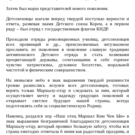
Затем был марш представителей нового поколения.
Детсоюзовцы шагали вперед твердой поступью верности и
ответа, развевая знамя Детского союза Кореи, а в первом
ряду – был отряд с государственным флагом КНДР.
Проходили отряды революционных училищ, детсоюзовцев
всех провинций и др., преисполненных энтузиазмом
прославить из поколения в поколение славную традицию
антияпонского Детского отряда и стать хозяевами
процветающей державы, сочетающими в себе горячее
чувство патриотизма, духовное богатство, моральной
чистотой и физическим совершенством.
На июньское небо в знак выражения твердой решимости
громко разнеслись лозунги всех детсоюзовцев, готовых
верить только Маршалу-отцу и следовать за ним, который
осуществляет мечту и надежду грядущих поколений и
открывает светлое будущее нашей страны, всегда
подготовлять себя за социалистическую Родину.
Наконец, раздался хор «Наш отец Маршал Ким Чен Ын» в
знак выражения безграничной благодарности детсоюзовцев
Маршалу-отцу, который проявил большую заботу, чтобы вся
страна ежегодно отмечала 6 июня как радостный праздник, и