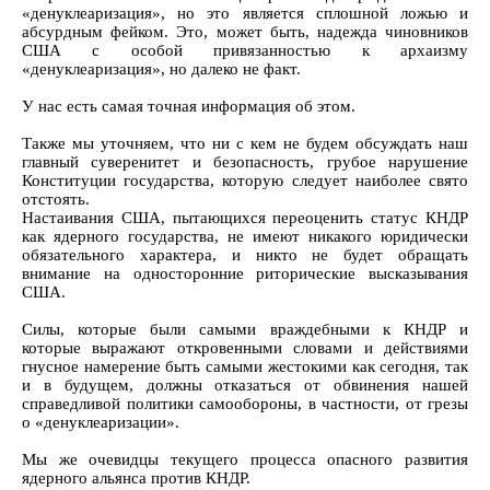
«денуклеаризация», но это является сплошной ложью и
абсурдным фейком. Это, может быть, надежда чиновников
США с особой привязанностью к архаизму
«денуклеаризация», но далеко не факт.
У нас есть самая точная информация об этом.
Также мы уточняем, что ни с кем не будем обсуждать наш
главный суверенитет и безопасность, грубое нарушение
Конституции государства, которую следует наиболее свято
отстоять.
Настаивания США, пытающихся переоценить статус КНДР
как ядерного государства, не имеют никакого юридически
обязательного характера, и никто не будет обращать
внимание на односторонние риторические высказывания
США.
Силы, которые были самыми враждебными к КНДР и
которые выражают откровенными словами и действиями
гнусное намерение быть самыми жестокими как сегодня, так
и в будущем, должны отказаться от обвинения нашей
справедливой политики самообороны, в частности, от грезы
о «денуклеаризации».
Мы же очевидцы текущего процесса опасного развития
ядерного альянса против КНДР.