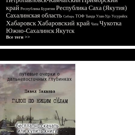
Петропавловск-Камчатский
край
Республика Саха (Якутия)
Республика Бурятия
Сахалинская область
ТОФ
Тында
Улан-Удэ
Уссурийск
Сибирь
Хабаровск
Хабаровский край
Чукотка
Чита
Южно-Сахалинск
Якутск
Все теги >>