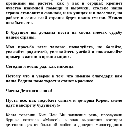
крепкими вы растете, как у вас в сердцах крепнет
чувство взаимной помощи и выручки, столько наша
страна становится сильной, и на улицах и в поселках, на
работе и семье всей страны будет полно смехов. Нельзя
позабыть это.
В будущем вы должны нести на своих плечах судьбу
нашей страны.
Моя просьба всем такова: пожалуйста, не болейте,
уважайте родителей, увлекайтесь учебой и показывайте
пример в жизни в организациях.
Сегодня я очень рад, как никогда.
Потому что я уверен в том, что именно благодаря вам
наша Родина помолодеет и станет красивее.
Члены Детского союза!
Пусть все, как подобает сынам и дочерям Кореи, смело
идут навстречу будущему!»
Когда товарищ Ким Чен Ын заключил речь, прозвучали
бурные возгласы «Мансе!» в знак выражения восторга
детсоюзовцев от большой любви и доверия милосердного