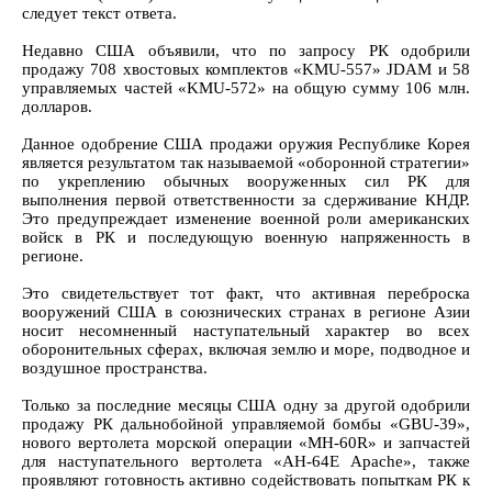
следует текст ответа.
Недавно США объявили, что по запросу РК одобрили
продажу 708 хвостовых комплектов «KMU-557» JDAM и 58
управляемых частей «KMU-572» на общую сумму 106 млн.
долларов.
Данное одобрение США продажи оружия Республике Корея
является результатом так называемой «оборонной стратегии»
по укреплению обычных вооруженных сил РК для
выполнения первой ответственности за сдерживание КНДР.
Это предупреждает изменение военной роли американских
войск в РК и последующую военную напряженность в
регионе.
Это свидетельствует тот факт, что активная переброска
вооружений США в союзнических странах в регионе Азии
носит несомненный наступательный характер во всех
оборонительных сферах, включая землю и море, подводное и
воздушное пространства.
Только за последние месяцы США одну за другой одобрили
продажу РК дальнобойной управляемой бомбы «GBU-39»,
нового вертолета морской операции «MH-60R» и запчастей
для наступательного вертолета «AH-64E Apache», также
проявляют готовность активно содействовать попыткам РК к