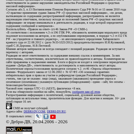
ответственности за данное нарушение законодательства Российской Федерации о средствах
массовой информации».
Согласно абз.3, п.13 Постановления Пленума Верховного Суда РФ №16 от 15 июня 2010 года
«О практике применения судами Закона РФ «О средствах массовой информации», «по делам,
вытекающим из содержания распространенной информации, распространитель не является
надлежащим ответчиком, поскольку исходя из положений Закона РФ «О средствах массовой
информации» не вправе вмешиваться в деятельность редакции, в ходе которой определяется
содержание сообщений и материалов».
Воспользуйтесь «Правом на ответ» (ст.46 Закона РФ «О СМИ»).
«В соответствии с положением ч.3 ст.196 ГПК РФ, обязанность компенсации морального вреда
подлежит возложению на авторов, а по опубликованию опровержения, в порядке ч.2 ст.152 ГК
РФ - на учредителя и главного редактор», - из апелляционного определения Хабаровского
краевого суда от 22.08.2012 г. (дело №33-5325/2012) председательствующего И.И.Куликовой,
судей С.И.Дорожко, Н.В.Пестовой.
Мнения авторов материалов не всегда совпадают с позицией редакции. Редакция не вступает в
переписку с авторами.
Редакция не несет ответственность за содержание внешних ссылок и комментариев. За них
ответственны, соответственно, исключительно их правообладатели и авторы. Комментарии на
сайте приравнены к выражению мнения. Блоги и форум не входят в электронное периодическое
издание «Дебри-ДВ», ответственность за достоверность и наполняемость несут авторы.
Политические опросы/голосования проводятся согласно ч.2. ст.46 «Опросы общественного
мнения» Федерального закона от 12.06.2002 г. № 67-ФЗ «Об основных гарантиях
избирательных прав и права на участие в референдуме граждан Российской Федерации»;
считать, там где не указано: лицо (лица), заказавшее (заказавших) проведение опроса и
оплатившее (оплативших) указанную публикацию (обнародование) - едино - сайт, без оплаты -
безвозмездно/бесплатно.
Часовой пояс сервера UTC+11 (AEST), фактически +8 мск.
Если вы обнаружили ошибки на сайте, пожалуйста,
сообщите нам об этом
.
Распространение информации о политической, социальной, духовной жизни общества,
публикации на актуальные темы, просветительские функции. Для мужчин и женщин. 16+ для
детей старше 16 лет.
СМИ не получает субсидий.
Адреса сайта:
DEBRI-DV.COM
,
DEBRI-DV.RU
.
В социальных сетях:
© Дебри-ДВ, 20.04.2006 - 2026