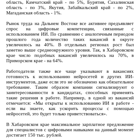
область, Камчатский край - по 5%, Бурятия, Сахалинская
область - по 3%, Якутия, Забайкальский край - по 2%,
Магаданская область - 1%.
Рынок труда на Дальнем Востоке все активнее предъявляет
спрос на цифровые компетенции, связанные с
использованием ИИ. По сравнению с аналогичным периодом
прошлого года количество таких вакансий в округе
увеличилось на 40%. В отдельных регионах рост был
заметно выше среднеокружного уровня. Так, в Хабаровском
крае число подобных вакансий увеличилось на 70%, в
Приморском крае - на 64%.
Работодатели также все чаще указывают в вакансиях
готовность к использованию нейросетей и других ИИ-
инструментов, даже если это не обозначено как обязательное
требование. Таким образом компании сигнализируют о
заинтересованности в кандидатах, способных применять
такие решения в работе. Например, в одной из вакансий
отмечается: «Мы открыты к использованию ИИ в работе -
если вы знаете, как ускорить процессы с помощью
нейросетей, это будет только приветствоваться».
В Хабаровском крае максимальное зарплатное предложение
для специалистов с цифровыми навыками на данный момент
достигает 150 тыс. рублей.