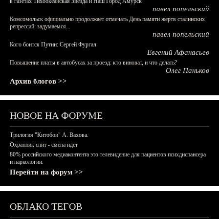
в газетах Тихоокеанская Звезда и Наш Город Амурск
павел попельский
Комсомольск официально продолжает отмечать День памяти жертв сталинских
репрессий: задумаемся...
павел попельский
Кого боится Путин: Сергей Фургал
Евгений Афанасьев
Повышение платы в автобусах за проезд: кто виноват, и что делать?
Олег Паньков
Архив блогов >>
НОВОЕ НА ФОРУМЕ
Трилогия "Китобои" А. Вахова.
Охранник спит - смена идёт
80% российского медиаконтента это телевидение для пациентов психдиспансера
и наркологии.
Перейти на форум >>
ОБЛАКО ТЕГОВ