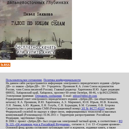
Пользовательское соглашение
,
Политика конфиденциальности
На данном сайте распространяется информация электронного периодического издания «Дебри-
ДВ» со знаком «Дебри-ДВ». 16+ Учредитель: Пронякин К.А. (член Союза журналистов
России, член Союза писателей России). Главный редактор: Харитонова И.Ю. Адрес редакции:
680032, Хабаровский край, Хабаровск, проспект 60-летия Октября, 88-46, т./ф.84212296081.
Электронная приемная:
Отправить сообщение
. E-mail:
editor@debri-dv.com
Редакционный совет электронного периодического издания «Дебри-ДВ» (на общественных
началах): К.А. Пронякин, И.Ю. Харитонова, А.Э. Мирмович, Ю.Н. Юрьев, Ю.В. Ковалев,
Л.Н. Левина, А.Ю. Жданов, Е.Н. Голубь, С.Н. Бурындин, Б.М. Сухинин, О.В. Егорова
Свидетельство о регистрации СМИ (Регистрационный номер)
ЭЛ № ФС77-45537
выдано
Федеральной службой по надзору в сфере связи, информационных технологий и массовых
коммуникаций (Роскомнадзор) 16.06.2011 г. Территория распространения: Российская
Федерация, зарубежные страны.
В 2006 г. проект «Дебри-ДВ» был создан как электронный частный архив, в соответствии с
ФЗ
№ 125 «Об архивном деле в Российской Федерации»
, согласно п. 2 ст. 13 «Создание архивов».
Основной фонд архива составляют публикации газет и журналов, изданные книги, а также