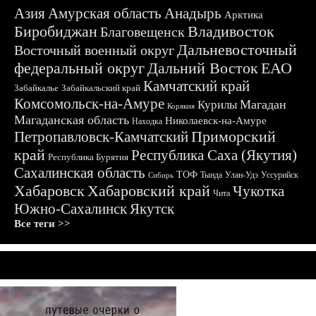
Азия
Амурская область
Анадырь
Арктика
Биробиджан
Владивосток
Благовещенск
Дальневосточный
Восточный военный округ
федеральный округ
Дальний Восток
ЕАО
Камчатский край
Забайкалье
Забайкальский край
Комсомольск-на-Амуре
Магадан
Курилы
Корякия
Магаданская область
Николаевск-на-Амуре
Находка
Приморский
Петропавловск-Камчатский
край
Республика Саха (Якутия)
Республика Бурятия
Сахалинская область
ТОФ
Тында
Улан-Удэ
Уссурийск
Сибирь
Хабаровск
Хабаровский край
Чукотка
Чита
Южно-Сахалинск
Якутск
Все теги >>