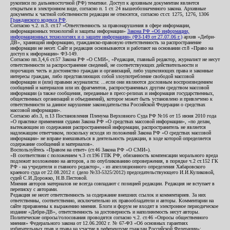
рукописи по дальневосточной (РФ) тематике. Доступ к архивным документам является
открытым в электронном виде, согласно п. 1 ст. 24 вышеобозначенного закона. Архивные
документы к частной собственности редакции не относятся, согласно ст.ст. 1275, 1276, 1306
Гражданского кодекса РФ
.
Согласно ч.2. п.3. ст.17 «Ответственность за правонарушения в сфере информации,
информационных технологий и защиты информации»
Закона РФ «Об информации,
информационных технологиях и о защите информации» (ФЗ-149 от 27.07.06 г.)
архив «Дебри-
ДВ», хранящий информацию, гражданско-правовую ответственность за распространение
информации не несет. Сайт и редакция основываются и работают на основании ст.8 «Право на
доступ к информации» ФЗ-149.
Согласно пп.3,4,6 ст.57 Закона РФ «О СМИ», «Редакция, главный редактор, журналист не несут
ответственности за распространение сведений, не соответствующих действительности и
порочащих честь и достоинство граждан и организаций, либо ущемляющих права и законные
интересы граждан, либо представляющих собой злоупотребление свободой массовой
информации и (или) правами журналиста: ...если они являются дословным воспроизведением
сообщений и материалов или их фрагментов, распространенных другим средством массовой
информации (а также сообщения, переданные в пресс-релизах и информация государственных,
общественных организаций и объединений), которое может быть установлено и привлечено к
ответственности за данное нарушение законодательства Российской Федерации о средствах
массовой информации».
Согласно абз.3, п.13 Постановления Пленума Верховного Суда РФ №16 от 15 июня 2010 года
«О практике применения судами Закона РФ «О средствах массовой информации», «по делам,
вытекающим из содержания распространенной информации, распространитель не является
надлежащим ответчиком, поскольку исходя из положений Закона РФ «О средствах массовой
информации» не вправе вмешиваться в деятельность редакции, в ходе которой определяется
содержание сообщений и материалов».
Воспользуйтесь «Правом на ответ» (ст.46 Закона РФ «О СМИ»).
«В соответствии с положением ч.3 ст.196 ГПК РФ, обязанность компенсации морального вреда
подлежит возложению на авторов, а по опубликованию опровержения, в порядке ч.2 ст.152 ГК
РФ - на учредителя и главного редактор», - из апелляционного определения Хабаровского
краевого суда от 22.08.2012 г. (дело №33-5325/2012) председательствующего И.И.Куликовой,
судей С.И.Дорожко, Н.В.Пестовой.
Мнения авторов материалов не всегда совпадают с позицией редакции. Редакция не вступает в
переписку с авторами.
Редакция не несет ответственность за содержание внешних ссылок и комментариев. За них
ответственны, соответственно, исключительно их правообладатели и авторы. Комментарии на
сайте приравнены к выражению мнения. Блоги и форум не входят в электронное периодическое
издание «Дебри-ДВ», ответственность за достоверность и наполняемость несут авторы.
Политические опросы/голосования проводятся согласно ч.2. ст.46 «Опросы общественного
мнения» Федерального закона от 12.06.2002 г. № 67-ФЗ «Об основных гарантиях
избирательных прав и права на участие в референдуме граждан Российской Федерации»;