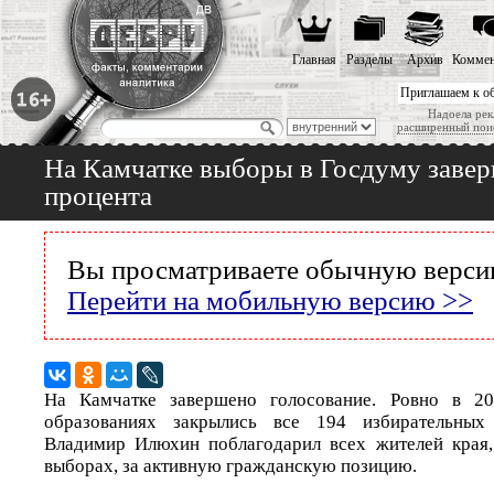
Главная
Разделы
Архив
Коммен
Приглашаем к о
Надоела рек
расширенный пои
На Камчатке выборы в Госдуму заверши
процента
Вы просматриваете обычную версию
Перейти на мобильную версию >>
На Камчатке завершено голосование. Ровно в 20
образованиях закрылись все 194 избирательных 
Владимир Илюхин поблагодарил всех жителей края,
выборах, за активную гражданскую позицию.