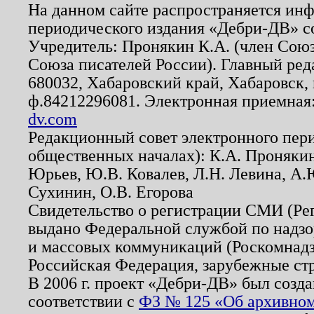
На данном сайте распространяется ин
периодического издания «Дебри-ДВ» с
Учредитель: Пронякин К.А. (член Союз
Союза писателей России). Главный ред
680032, Хабаровский край, Хабаровск, п
ф.84212296081. Электронная приемная
dv.com
Редакционный совет электронного пер
общественных началах): К.А. Проняки
Юрьев, Ю.В. Ковалев, Л.Н. Левина, А.
Сухинин, О.В. Егорова
Свидетельство о регистрации СМИ (Р
выдано Федеральной службой по надзо
и массовых коммуникаций (Роскомнадзо
Российская Федерация, зарубежные ст
В 2006 г. проект «Дебри-ДВ» был созда
соответствии с
ФЗ № 125 «Об архивном