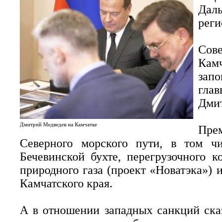
Дал
реги
Сов
Кам
зап
гла
Дмит
Дмитрий Медведев на Камчатке
Пре
Северного морского пути, в том чи
Бечевинской бухте, перегрузочного 
природного газа (проект «Новатэка») 
Камчатского края.
А в отношении западных санкций сказ