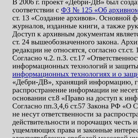
В 2006 г. проект «Дебри-ДВ» был созда
соответствии с
ФЗ № 125 «Об архивном
ст. 13 «Создание архивов». Основной ф
журналов, изданные книги, а также ру
Доступ к архивным документам являетс
ст. 24 вышеобозначенного закона. Арх
редакции не относятся, согласно ст.ст. 
Согласно ч.2. п.3. ст.17 «Ответственн
информационных технологий и защит
информационных технологиях и о защит
«Дебри-ДВ», хранящий информацию, гр
распространение информации не несет.
основании ст.8 «Право на доступ к ин
Согласно пп.3,4,6 ст.57 Закона РФ «О
не несут ответственности за распрост
действительности и порочащих честь и
ущемляющих права и законные интере
злоупотребление свободой массовой ин