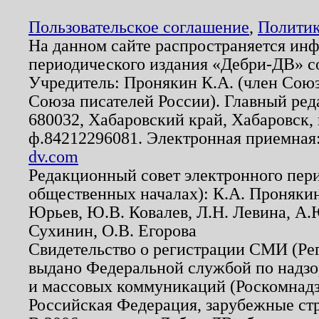
Пользовательское соглашение
,
Политик
На данном сайте распространяется ин
периодического издания «Дебри-ДВ» с
Учредитель: Пронякин К.А. (член Союз
Союза писателей России). Главный ред
680032, Хабаровский край, Хабаровск, п
ф.84212296081. Электронная приемная
dv.com
Редакционный совет электронного пер
общественных началах): К.А. Проняки
Юрьев, Ю.В. Ковалев, Л.Н. Левина, А.
Сухинин, О.В. Егорова
Свидетельство о регистрации СМИ (Р
выдано Федеральной службой по надзо
и массовых коммуникаций (Роскомнадзо
Российская Федерация, зарубежные ст