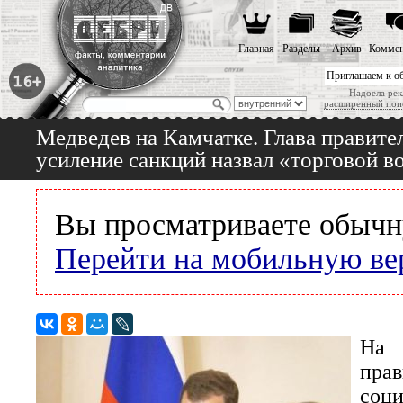
Главная
Разделы
Архив
Коммен
Приглашаем к о
Надоела рек
расширенный пои
Медведев на Камчатке. Глава правите
усиление санкций назвал «торговой в
Вы просматриваете обычн
Перейти на мобильную ве
На 
прав
соц