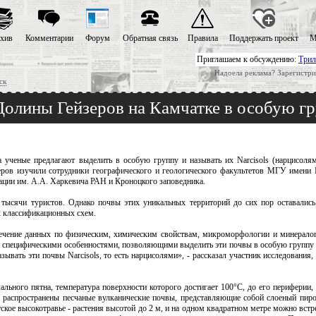
хив
Комментарии
Форум
Обратная связь
Правила
Поддержать проект
М
Приглашаем к обсуждению:
Трил
Надоела реклама? Зарегистри
ск
олины Гейзеров на Камчатке в особую гр
 ученые предлагают выделить в особую группу и называть их Narcisols (нарцисолям
еров изучили сотрудники географического и геологического факультетов МГУ имени
ации им. А.А. Харкевича РАН и Кроноцкого заповедника.
сячи туристов. Однако почвы этих уникальных территорий до сих пор оставались
 классификационных схем.
влечение данных по физическим, химическим свойствам, микроморфологии и минерал
т специфическими особенностями, позволяющими выделить эти почвы в особую группу
ывать эти почвы Narcisols, то есть нарцисолями», - рассказал участник исследования
ального пятна, температура поверхности которого достигает 100°С, до его периферии
 распространены песчаные вулканические почвы, представляющие собой слоеный пиро
ское высокотравье - растения высотой до 2 м, и на одном квадратном метре можно встр