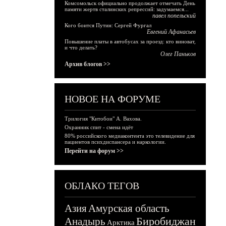
Комсомольск официально продолжает отмечать День
памяти жертв сталинских репрессий: задумаемся...
павел попельский
Кого боится Путин: Сергей Фургал
Евгений Афанасьев
Повышение платы в автобусах за проезд: кто виноват,
и что делать?
Олег Паньков
Архив блогов >>
НОВОЕ НА ФОРУМЕ
Трилогия "Китобои" А. Вахова.
Охранник спит - смена идёт
80% российского медиаконтента это телевидение для
пациентов психдиспансера и наркологии.
Перейти на форум >>
ОБЛАКО ТЕГОВ
Азия
Амурская область
Биробиджан
Анадырь
Арктика