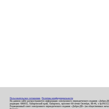
Пользовательское соглашение
,
Политика конфиденциальности
На данном сайте распространяется информация электронного периодического издания «Дебри-Д
редакции: 680032, Хабаровский край, Хабаровск, проспект 60-летия Октября, 88-46, т./ф.8421
Редакционный совет электронного периодического издания «Дебри-ДВ» (на общественных нач
Егорова