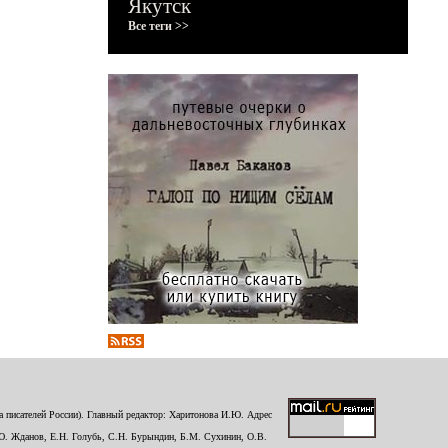
Якутск
Все теги >>
 писателей России). Главный редактор: Харитонова И.Ю. Адрес
Ю. Жданов, Е.Н. Голубь, С.Н. Бурындин, Б.М. Сухинин, О.В.