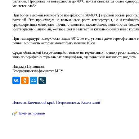
растений. Прогретые на поверхности до 40°С почвы становятся более однород
меняется слабо.
При более высокой температуре поверхности (40-80°С) видовой состав растител
растений. Это происходит не только из-за роста температуры, но и глубоког
трансформации минералов, почвы становятся засоленными, появляются токсич
иметь красный, лиловый, желтый цвет и залегает на кипельно-белых или с голу
При температуре поверхности выше 80°С не могут жить даже термофильные мх
почвы, мощность которых может быть меньше 10 см.
Среди облигатной (встречающейся только на термальных почвах) растительнос
жить по периферии термальных ландшафтов, где повышена влажность воздуха.
Надежда Пупышева,
Географический факультет МГУ
Новости
,
Камчатский край
,
Петропавловск-Камчатский
Комментировать