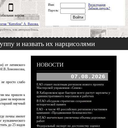
Имя:
Регистрация
Забыли пароль?
Пароль:
обильная версия
огия "Китобои" А. Вахова.
руйтесь, или авторизуйтесь.
уппу и назвать их нарцисолями
НОВОСТИ
и) от латинского
 М.В.Ломоносова,
07.08.2026
 не просто слабо
ЕАО станет пилотным регионом нового проекта
Мастерской управления «Сенеж»
В Хабаровском крае быстрее всего растут зарплаты у
огии мы пришли к
административного персонала и рабочих
 даже на мировом
В ЕАО обсудили стратегию сохранения
, старший научный
исторической памяти
ЕАО - в числе 40 российских регионов-участников
кампании «Продвижение безопасности»
, где почвы имеют
В ЕАО значительно увеличены объемы дорожных
г вулканического
работ
етить до 25 видов
Федеральный эксперт по достоинству оценил