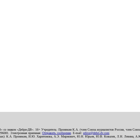
В» со знаком «Дебри-ДВ». 16+ Учредитель: Пронякин К.А. (член Союза журналистов России, член Союза
2296081. Электронная приемная:
Отправить сообщение
. E-mail:
editor@debri-dv.com
алах): К.А. Пронякин, И.Ю. Харитонова, А.Э. Мирмович, Ю.Н. Юрьев, Ю.В. Ковалев, Л.Н. Левина, А.