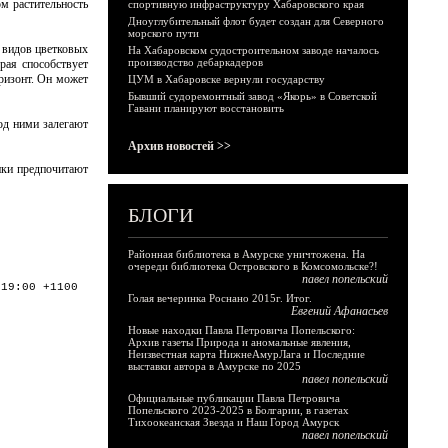
м растительность
спортивную инфраструктуру Хабаровского края
Дноуглубительный флот будет создан для Северного
морского пути
6 видов цветковых
На Хабаровском судостроительном заводе началось
производство дебаркадеров
рая способствует
ризонт. Он может
ЦУМ в Хабаровске вернули государству
Бывший судоремонтный завод «Якорь» в Советской
Гавани планируют восстановить
од ними залегают
Архив новостей >>
ики предпочитают
БЛОГИ
Районная библиотека в Амурске уничтожена. На
очереди библиотека Островского в Комсомольске?!
павел попельский
:19:00 +1100
Голая вечеринка Роснано 2015г. Итог.
Евгений Афанасьев
Новые находки Павла Петровича Попельского:
Архив газеты Природа и аномальные явления,
Неизвестная карта НижнеАмурЛага и Последние
выставки автора в Амурске по 2025
павел попельский
Официальные публикации Павла Петровича
Попельского 2023-2025 в Болгарии, в газетах
Тихоокеанская Звезда и Наш Город Амурск
павел попельский