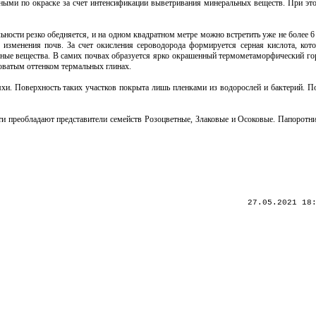
ными по окраске за счет интенсификации выветривания минеральных веществ. При это
ьности резко обедняется, и на одном квадратном метре можно встретить уже не более 
о изменения почв. За счет окисления сероводорода формируется серная кислота, кото
ные вещества. В самих почвах образуется ярко окрашенный термометаморфический го
боватым оттенком термальных глинах.
и. Поверхность таких участков покрыта лишь пленками из водорослей и бактерий. П
ти преобладают представители семейств Розоцветные, Злаковые и Осоковые. Папоротн
27.05.2021 18