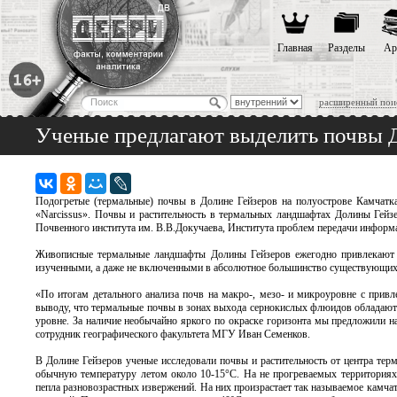
Главная
Разделы
Ар
расширенный пои
Ученые предлагают выделить почвы Д
Подогретые (термальные) почвы в Долине Гейзеров на полуострове Камчатка
«Narcissus». Почвы и растительность в термальных ландшафтах Долины Гейз
Почвенного института им. В.В.Докучаева, Института проблем передачи информ
Живописные термальные ландшафты Долины Гейзеров ежегодно привлекают ты
изученными, а даже не включенными в абсолютное большинство существующих
«По итогам детального анализа почв на макро-, мезо- и микроуровне с при
выводу, что термальные почвы в зонах выхода сернокислых флюидов обладаю
уровне. За наличие необычайно яркого по окраске горизонта мы предложили наз
сотрудник географического факультета МГУ Иван Семенков.
В Долине Гейзеров ученые исследовали почвы и растительность от центра терм
обычную температуру летом около 10-15°С. На не прогреваемых территориях
пепла разновозрастных извержений. На них произрастает так называемое камчат