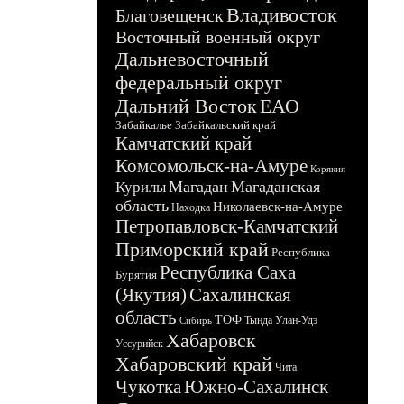
Владивосток
Благовещенск
Восточный военный округ
Дальневосточный
федеральный округ
Дальний Восток
ЕАО
Забайкалье
Забайкальский край
Камчатский край
Комсомольск-на-Амуре
Корякия
Магадан
Магаданская
Курилы
область
Николаевск-на-Амуре
Находка
Петропавловск-Камчатский
Приморский край
Республика
Республика Саха
Бурятия
(Якутия)
Сахалинская
область
ТОФ
Тында
Улан-Удэ
Сибирь
Хабаровск
Уссурийск
Хабаровский край
Чита
Чукотка
Южно-Сахалинск