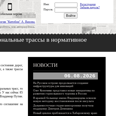
Имя:
Регистрация
Забыли пароль?
Пароль:
обильная версия
огия "Китобои" А. Вахова.
руйтесь, или авторизуйтесь.
ональные трассы в нормативное
НОВОСТИ
состояния дорог,
е, а также трассы
06.08.2026
На Русском острове продолжается создание
инфраструктуры для инноваций
ральных трасс, то
Олег Кожемяко представил новые инициативы по
. У нас сейчас 85
развитию горнолыжного туризма в России
л Владимир Путин.
В краевой больнице имени Владимирцева освоили
новую методику восстановления после инсульта
то соглашение на
Дальневосточная студия кинохроники получила
поддержку Дмитрия Демешина
Новый циклон приближается к Хабаровскому краю