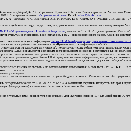
В» со знаком «Дебри-ДВ». 16+ Учредитель: Пронякин К.А. (член Союза журналистов России, член Союза
2296081. Электронная приемная:
Отправить сообщение
. E-mail:
editor@debri-dv.com
алах): К.А. Пронякин, И.Ю. Харитонова, А.Э. Мирмович, Ю.Н. Юрьев, Ю.В. Ковалев, Л.Н. Левина, А.
льной службой по надзору в сфере связи, информационных технологий и массовых коммуникаций (Роском
№ 125 «Об архивном деле в Российской Федерации»
, согласно п. 2 ст. 13 «Создание архивов». Основно
ется открытым в электронном виде, согласно п. 1 ст. 24 вышеобозначенного закона. Архивные документы 
ионных технологий и защиты информации»
Закона РФ «Об информации, информационных технологиях и о за
я основываются и работают на основании ст.8 «Право на доступ к информации» ФЗ-149.
 ответственности за распространение сведений, не соответствующих действительности и порочащих чест
урналиста: ...если они являются дословным воспроизведением сообщений и материалов или их фрагмент
орое может быть установлено и привлечено к ответственности за данное нарушение законодательства Рос
«О практике применения судами Закона РФ «О средствах массовой информации», «по делам, вытекающим 
вправе вмешиваться в деятельность редакции, в ходе которой определяется содержание сообщений и мат
одлежит возложению на авторов, а по опубликованию опровержения, в порядке ч.2 ст.152 ГК РФ - на уч
ожко, Н.В.Пестовой.
ереписку с авторами.
тственны, соответственно, исключительно их правообладатели и авторы. Комментарии на сайте приравне
я» Федерального закона от 12.06.2002 г. № 67-ФЗ «Об основных гарантиях избирательных прав и права н
ацию (обнародование) - едино - сайт, без оплаты - безвозмездно/бесплатно.
ии на актуальные темы, просветительские функции. Для мужчин и женщин. 16+ для детей старше 16 лет.