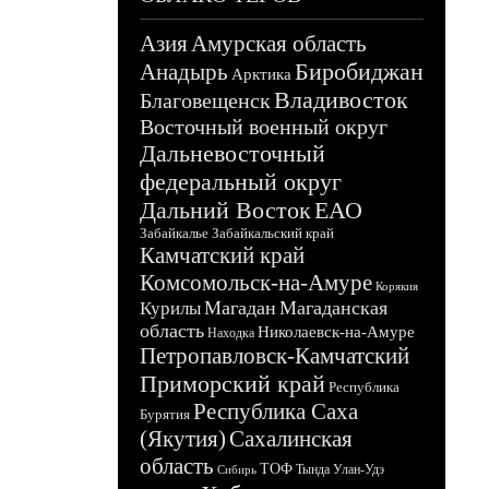
Азия
Амурская область
Биробиджан
Анадырь
Арктика
Владивосток
Благовещенск
Восточный военный округ
Дальневосточный
федеральный округ
Дальний Восток
ЕАО
Забайкалье
Забайкальский край
Камчатский край
Комсомольск-на-Амуре
Корякия
Магадан
Магаданская
Курилы
область
Николаевск-на-Амуре
Находка
Петропавловск-Камчатский
Приморский край
Республика
Республика Саха
Бурятия
(Якутия)
Сахалинская
область
ТОФ
Тында
Улан-Удэ
Сибирь