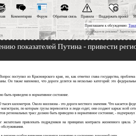
хив
Комментарии
Форум
Обратная связь
Правила
Поддержать проект
М
Приглашаем к обсуждению:
Трил
Надоела реклама? Зарегистри
ск
ению показателей Путина - привести реги
рос поступил из Красноярского края, но, как отметил глава государства, проблема 
аны. Он также напомнил, что дороги делятся на несколько категорий: это федеральны
но быть приведено в нормативное состояние.
0 тысяч километров. Около миллиона - это дороги местного значения. Что касается феде
магистрали, по которым грузы перевозятся и люди ездят, они создают каркас всей сети
нтов региональных трасс должно быть приведено в нормативное состояние, - подчеркну
г желательно привлекать подрядчиков на принципах контракта жизненного цикла. Э
о обслуживания.
 в регионе особое внимание уделяется развитию и состоянию дорожной сети.