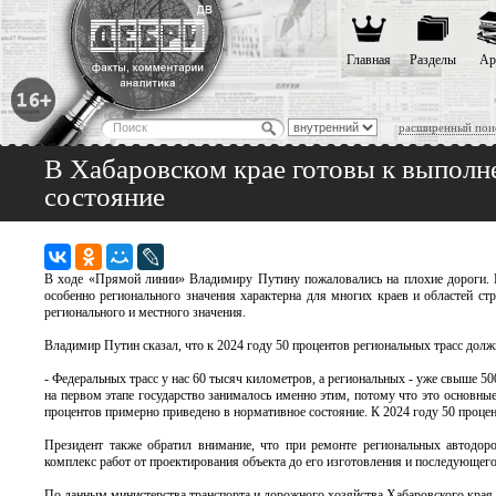
Главная
Разделы
Ар
расширенный пои
В Хабаровском крае готовы к выполн
состояние
В ходе «Прямой линии» Владимиру Путину пожаловались на плохие дороги. Воп
особенно регионального значения характерна для многих краев и областей стр
регионального и местного значения.
Владимир Путин сказал, что к 2024 году 50 процентов региональных трасс долж
- Федеральных трасс у нас 60 тысяч километров, а региональных - уже свыше 50
на первом этапе государство занималось именно этим, потому что это основные 
процентов примерно приведено в нормативное состояние. К 2024 году 50 проце
Президент также обратил внимание, что при ремонте региональных автодоро
комплекс работ от проектирования объекта до его изготовления и последующег
По данным министерства транспорта и дорожного хозяйства Хабаровского края,