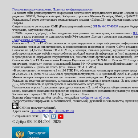
Пользовательское соглашение
,
Политика конфиденциальности
На данном сайте распространяется информация электронного периодического издания «Дебри-Д
редакции: 680032, Хабаровский край, Хабаровск, проспект 60-летия Октября, 88-46, т./ф.8421
Редакционный совет электронного периодического издания «Дебри-ДВ» (на общественных нач
Егорова
Свидетельство о регистрации СМИ (Регистрационный номер)
ЭЛ № ФС77-45537
выдано Федера
Федерация, зарубежные страны.
В 2006 г. проект «Дебри-ДВ» был создан как электронный частный архив, в соответствии с
ФЗ 
книги, а также рукописи по дальневосточной (РФ) тематике. Доступ к архивным документам явля
Гражданского кодекса РФ
.
Согласно ч.2. п.3. ст.17 «Ответственность за правонарушения в сфере информации, информац
гражданско-правовую ответственность за распространение информации не несет. Сайт и редакци
Согласно пп.3,4,6 ст.57 Закона РФ «О СМИ», «Редакция, главный редактор, журналист не несут
либо представляющих собой злоупотребление свободой массовой информации и (или) правами ж
в пресс-релизах и информация государственных, общественных организаций и объединений), кот
Согласно абз.3, п.13 Постановления Пленума Верховного Суда РФ №16 от 15 июня 2010 года 
ответчиком, поскольку исходя из положений Закона РФ «О средствах массовой информации» не 
Воспользуйтесь «Правом на ответ» (ст.46 Закона РФ «О СМИ»).
«В соответствии с положением ч.3 ст.196 ГПК РФ, обязанность компенсации морального вреда п
от 22.08.2012 г. (дело №33-5325/2012) председательствующего И.И.Куликовой, судей С.И.Дор
Мнения авторов материалов не всегда совпадают с позицией редакции. Редакция не вступает в п
Редакция не несет ответственность за содержание внешних ссылок и комментариев. За них отве
ДВ», ответственность за достоверность и наполняемость несут авторы.
Политические опросы/голосования проводятся согласно ч.2. ст.46 «Опросы общественного мнени
(лица), заказавшее (заказавших) проведение опроса и оплатившее (оплативших) указанную публик
Часовой пояс сервера UTC+11 (AEST), фактически +8 мск.
Если вы обнаружили ошибки на сайте, пожалуйста,
сообщите нам об этом
.
Распространение информации о политической, социальной, духовной жизни общества, публикац
СМИ не получает субсидий.
Адреса сайта:
DEBRI-DV.COM
,
DEBRI-DV.RU
.
В социальных сетях:
© Дебри-ДВ, 20.04.2006 - 2026