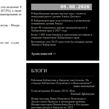
05.08.2026
 сеть включено 8
(67,9%), а также
В Биробиджане прошел мастер-класс стилиста
инансирования из
международного уровня Алекса Датского
В Хабаровском крае подготовились к возможному
повышению уровня Амура
Амгунь - Могды -
Более 40 социальных выплат проиндексируют в
Хабаровском крае в 2027 году
Более 1 000 тонн бензина и дизтоплива доставили в
северные территории Хабаровского края
Бесплатную сеть Wi-Fi запустили на площади имени
:42:00 +1100
Ленина в Хабаровске
Архив новостей >>
БЛОГИ
Районная библиотека в Амурске уничтожена. На
очереди библиотека Островского в Комсомольске?!
павел попельский
Голая вечеринка Роснано 2015г. Итог.
Евгений Афанасьев
Новые находки Павла Петровича Попельского:
Архив газеты Природа и аномальные явления,
Неизвестная карта НижнеАмурЛага и Последние
выставки автора в Амурске по 2025