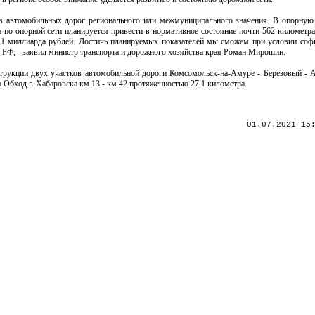
ров автомобильных дорог регионального или межмуниципального значения. В опорную
по опорной сети планируется привести в нормативное состояние почти 562 километра 
8,1 миллиарда рублей. Достичь планируемых показателей мы сможем при условии соф
 РФ, - заявил министр транспорта и дорожного хозяйства края Роман Мирошин.
нструкции двух участков автомобильной дороги Комсомольск-на-Амуре - Березовый - 
 Обход г. Хабаровска км 13 - км 42 протяженностью 27,1 километра.
01.07.2021 15