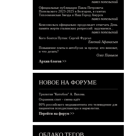
павел попельский
Официальные публикации Павла Петровича
Попельского 2023-2025 в Болгарии, в газетах
Тихоокеанская Звезда и Наш Город Амурск
павел попельский
Комсомольск официально продолжает отмечать День
памяти жертв сталинских репрессий: задумаемся...
павел попельский
Кого боится Путин: Сергей Фургал
Евгений Афанасьев
Повышение платы в автобусах за проезд: кто виноват,
и что делать?
Олег Паньков
Архив блогов >>
НОВОЕ НА ФОРУМЕ
Трилогия "Китобои" А. Вахова.
Охранник спит - смена идёт
80% российского медиаконтента это телевидение для
пациентов психдиспансера и наркологии.
Перейти на форум >>
ОБЛАКО ТЕГОВ