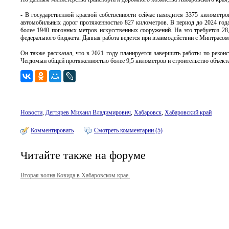
- В государственной краевой собственности сейчас находится 3375 километ
автомобильных дорог протяженностью 827 километров. В период до 2024 года 
более 1940 погонных метров искусственных сооружений. На это требуется 2
федерального бюджета. Данная работа ведется при взаимодействии с Минтрасом
Он также рассказал, что в 2021 году планируется завершить работы по реко
Чегдомын общей протяженностью более 9,5 километров и строительство объекта
Новости
,
Дегтярев Михаил Владимирович
,
Хабаровск
,
Хабаровский край
Комментировать
Смотреть комментарии (5)
Читайте также на форуме
Вторая волна Ковида в Хабаровском крае.