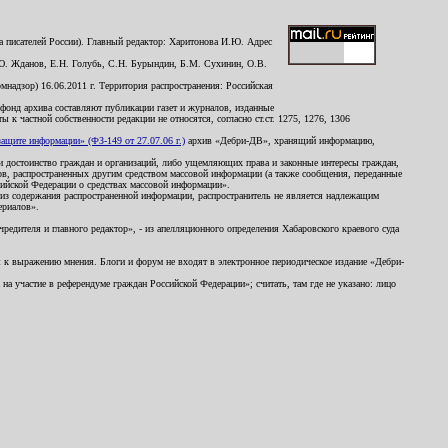
 писателей России). Главный редактор: Харитонова И.Ю. Адрес
Ю. Жданов, Е.Н. Голубь, С.Н. Бурындин, Б.М. Сухинин, О.В.
надзор) 16.06.2011 г. Территория распространения: Российская
й фонд архива составляют публикации газет и журналов, изданные
к частной собственности редакции не относятся, согласно ст.ст. 1275, 1276, 1306
щите информации» (ФЗ-149 от 27.07.06 г.)
архив «Дебри-ДВ», хранящий информацию,
ь и достоинство граждан и организаций, либо ущемляющих права и законные интересы граждан,
ов, распространенных другим средством массовой информации (а также сообщения, переданные
сийской Федерации о средствах массовой информации».
из содержания распространенной информации, распространитель не является надлежащим
ериалов».
редителя и главного редактор», - из апелляционного определения Хабаровского краевого суда
ны к выражению мнения. Блоги и форум не входят в электронное периодическое издание «Дебри-
а участие в референдуме граждан Российской Федерации»; считать, там где не указано: лицо