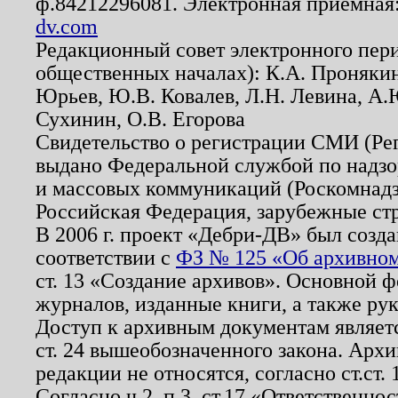
ф.84212296081. Электронная приемная
dv.com
Редакционный совет электронного пер
общественных началах): К.А. Проняки
Юрьев, Ю.В. Ковалев, Л.Н. Левина, А.
Сухинин, О.В. Егорова
Свидетельство о регистрации СМИ (Р
выдано Федеральной службой по надзо
и массовых коммуникаций (Роскомнадзо
Российская Федерация, зарубежные ст
В 2006 г. проект «Дебри-ДВ» был созда
соответствии с
ФЗ № 125 «Об архивном
ст. 13 «Создание архивов». Основной ф
журналов, изданные книги, а также ру
Доступ к архивным документам являетс
ст. 24 вышеобозначенного закона. Арх
редакции не относятся, согласно ст.ст. 
Согласно ч.2. п.3. ст.17 «Ответственн