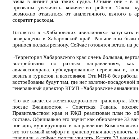
взяла в лизинг два таких судна. Отныне они - в ц
призваны увеличить количество рейсов. Также к
возможно отказаться от аналогичного, взятого в ар
сократит расходы.
Готовятся в «Хабаровских авиалиниях» запускать 
возвращены в Хабаровский край. Раньше они были 
принося пользы региону. Сейчас готовятся встать на р
«Территория Хабаровского края очень большая, верто
востребованы по разным направлениям, как с
авиалесоохрана, субсидированные перевозки и, кон
возить и туристов, и вахтовиков. Эти МИ-8 без работы
востребованы будут там, где нет взлетно-посадочной п
генеральный директор КГУП «Хабаровские авиалинии
Что же касается железнодорожного транспорта. Ис
поезде Владивосток - Советская Гавань, похоже
Правительством края и РЖД реализован план по о
состава. Официально это звучит как обновление 33 в
поездов, курсирующих в направлении Комсомольска
это тот самый комфорт и транспортная доступность, о
говорили, а сейчас смогли увидеть. Кстати 33 вагона 