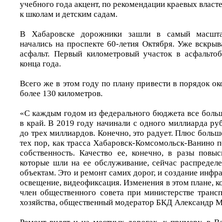
учебного года акцент, по рекомендации краевых власте
к школам и детским садам.
В Хабаровске дорожники зашли в самый масшта
начались на проспекте 60-летия Октября. Уже вскры
асфальт. Первый километровый участок в асфальтоб
конца года.
Всего же в этом году по плану привести в порядок око
более 130 километров.
«С каждым годом из федерального бюджета все больш
в край. В 2019 году начинали с одного миллиарда р
до трех миллиардов. Конечно, это радует. Плюс большо
тех пор, как трасса Хабаровск-Комсомольск-Ванино 
собственность. Качество ее, конечно, в разы повыс
которые шли на ее обслуживание, сейчас распреде
объектам. Это и ремонт самих дорог, и создание инфра
освещение, видеофиксация. Изменения в этом плане, ко
член общественного совета при министерстве транс
хозяйства, общественный модератор БКД Александр М