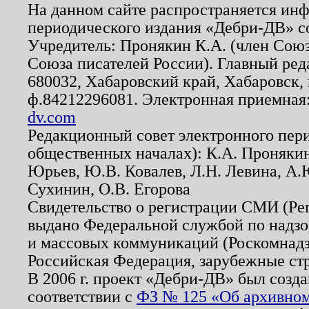
На данном сайте распространяется ин
периодического издания «Дебри-ДВ» с
Учредитель: Пронякин К.А. (член Союз
Союза писателей России). Главный ред
680032, Хабаровский край, Хабаровск, п
ф.84212296081. Электронная приемная
dv.com
Редакционный совет электронного пер
общественных началах): К.А. Проняки
Юрьев, Ю.В. Ковалев, Л.Н. Левина, А.
Сухинин, О.В. Егорова
Свидетельство о регистрации СМИ (Р
выдано Федеральной службой по надзо
и массовых коммуникаций (Роскомнадзо
Российская Федерация, зарубежные ст
В 2006 г. проект «Дебри-ДВ» был созда
соответствии с
ФЗ № 125 «Об архивном