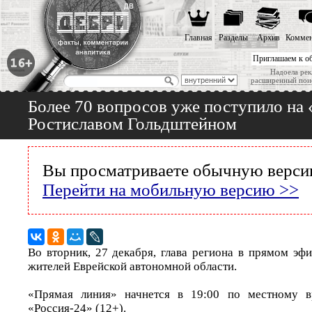
Главная
Разделы
Архив
Коммен
Приглашаем к о
Надоела рек
расширенный пои
Более 70 вопросов уже поступило на
Ростиславом Гольдштейном
Вы просматриваете обычную версию
Перейти на мобильную версию >>
Во вторник, 27 декабря, глава региона в прямом эф
жителей Еврейской автономной области.
«Прямая линия» начнется в 19:00 по местному в
«Россия-24» (12+).