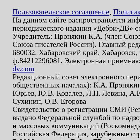
Пользовательское соглашение
,
Политик
На данном сайте распространяется ин
периодического издания «Дебри-ДВ» с
Учредитель: Пронякин К.А. (член Союз
Союза писателей России). Главный ред
680032, Хабаровский край, Хабаровск, п
ф.84212296081. Электронная приемная
dv.com
Редакционный совет электронного пер
общественных началах): К.А. Проняки
Юрьев, Ю.В. Ковалев, Л.Н. Левина, А.
Сухинин, О.В. Егорова
Свидетельство о регистрации СМИ (Р
выдано Федеральной службой по надзо
и массовых коммуникаций (Роскомнадзо
Российская Федерация, зарубежные ст