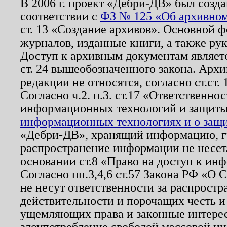
В 2006 г. проект «Дебри-ДВ» был созда
соответствии с
ФЗ № 125 «Об архивном
ст. 13 «Создание архивов». Основной ф
журналов, изданные книги, а также ру
Доступ к архивным документам являетс
ст. 24 вышеобозначенного закона. Арх
редакции не относятся, согласно ст.ст. 
Согласно ч.2. п.3. ст.17 «Ответственн
информационных технологий и защит
информационных технологиях и о защит
«Дебри-ДВ», хранящий информацию, гр
распространение информации не несет.
основании ст.8 «Право на доступ к ин
Согласно пп.3,4,6 ст.57 Закона РФ «О
не несут ответственности за распрост
действительности и порочащих честь и
ущемляющих права и законные интере
злоупотребление свободой массовой ин