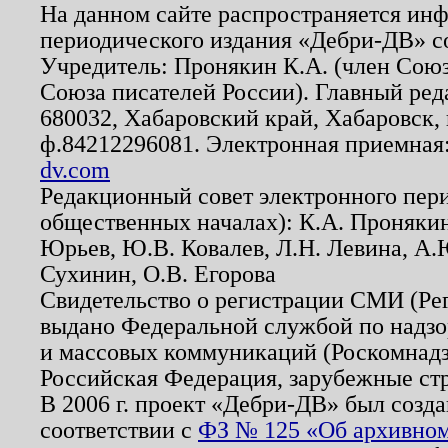
На данном сайте распространяется ин
периодического издания «Дебри-ДВ» с
Учредитель: Пронякин К.А. (член Союз
Союза писателей России). Главный ред
680032, Хабаровский край, Хабаровск, п
ф.84212296081. Электронная приемная
dv.com
Редакционный совет электронного пер
общественных началах): К.А. Проняки
Юрьев, Ю.В. Ковалев, Л.Н. Левина, А.
Сухинин, О.В. Егорова
Свидетельство о регистрации СМИ (Р
выдано Федеральной службой по надзо
и массовых коммуникаций (Роскомнадзо
Российская Федерация, зарубежные ст
В 2006 г. проект «Дебри-ДВ» был созда
соответствии с
ФЗ № 125 «Об архивном