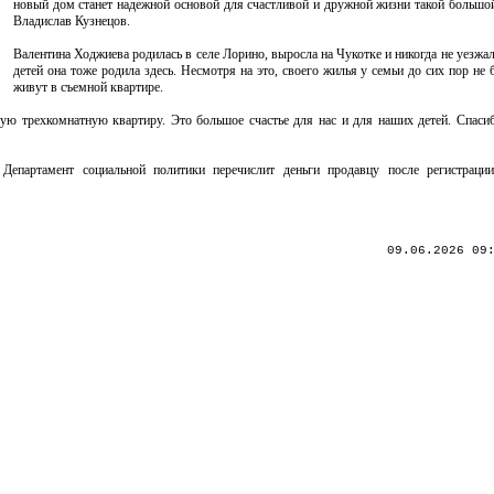
новый дом станет надежной основой для счастливой и дружной жизни такой большой 
Владислав Кузнецов.
Валентина Ходжиева родилась в селе Лорино, выросла на Чукотке и никогда не уезжа
детей она тоже родила здесь. Несмотря на это, своего жилья у семьи до сих пор не 
живут в съемной квартире.
ю трехкомнатную квартиру. Это большое счастье для нас и для наших детей. Спасиб
Департамент социальной политики перечислит деньги продавцу после регистрации
09.06.2026 09