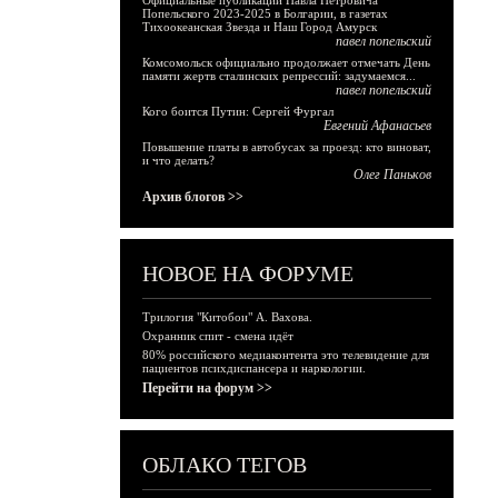
Официальные публикации Павла Петровича
Попельского 2023-2025 в Болгарии, в газетах
Тихоокеанская Звезда и Наш Город Амурск
павел попельский
Комсомольск официально продолжает отмечать День
памяти жертв сталинских репрессий: задумаемся...
павел попельский
Кого боится Путин: Сергей Фургал
Евгений Афанасьев
Повышение платы в автобусах за проезд: кто виноват,
и что делать?
Олег Паньков
Архив блогов >>
НОВОЕ НА ФОРУМЕ
Трилогия "Китобои" А. Вахова.
Охранник спит - смена идёт
80% российского медиаконтента это телевидение для
пациентов психдиспансера и наркологии.
Перейти на форум >>
ОБЛАКО ТЕГОВ