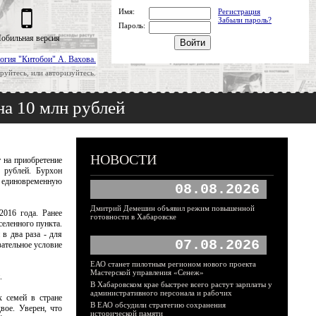
Имя:
Регистрация
Забыли пароль?
Пароль:
обильная версия
огия "Китобои" А. Вахова.
руйтесь, или авторизуйтесь.
а 10 млн рублей
НОВОСТИ
 на приобретение
 рублей. Бурхон
а единовременную
08.08.2026
Дмитрий Демешин объявил режим повышенной
016 года. Ранее
готовности в Хабаровске
селенного пункта.
в два раза - для
07.08.2026
зательное условие
ЕАО станет пилотным регионом нового проекта
Мастерской управления «Сенеж»
.
В Хабаровском крае быстрее всего растут зарплаты у
административного персонала и рабочих
х семей в стране
В ЕАО обсудили стратегию сохранения
вое. Уверен, что
исторической памяти