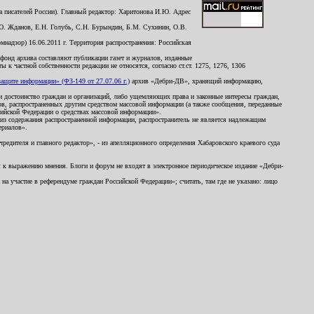
 писателей России). Главный редактор: Харитонова И.Ю. Адрес
Ю. Жданов, Е.Н. Голубь, С.Н. Бурындин, Б.М. Сухинин, О.В.
надзор) 16.06.2011 г. Территория распространения: Российская
й фонд архива составляют публикации газет и журналов, изданные
к частной собственности редакции не относятся, согласно ст.ст. 1275, 1276, 1306
щите информации» (ФЗ-149 от 27.07.06 г.)
архив «Дебри-ДВ», хранящий информацию,
ь и достоинство граждан и организаций, либо ущемляющих права и законные интересы граждан,
ов, распространенных другим средством массовой информации (а также сообщения, переданные
сийской Федерации о средствах массовой информации».
из содержания распространенной информации, распространитель не является надлежащим
ериалов».
редителя и главного редактор», - из апелляционного определения Хабаровского краевого суда
ны к выражению мнения. Блоги и форум не входят в электронное периодическое издание «Дебри-
а участие в референдуме граждан Российской Федерации»; считать, там где не указано: лицо