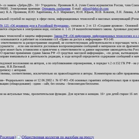
В» со знаком «Дебри-ДВ». 16+ Учредитель: Пронякин К.А. (член Союза журналистов России, член Союза
2296081. Электронная приемная:
Отправить сообщение
. E-mail:
editor@debri-dv.com
алах): К.А. Пронякин, И.Ю. Харитонова, А.Э. Мирмович, Ю.Н. Юрьев, Ю.В. Ковалев, Л.Н. Левина, А.
льной службой по надзору в сфере связи, информационных технологий и массовых коммуникаций (Роском
№ 125 «Об архивном деле в Российской Федерации»
, согласно п. 2 ст. 13 «Создание архивов». Основно
ется открытым в электронном виде, согласно п. 1 ст. 24 вышеобозначенного закона. Архивные документы 
ионных технологий и защиты информации»
Закона РФ «Об информации, информационных технологиях и о за
я основываются и работают на основании ст.8 «Право на доступ к информации» ФЗ-149.
 ответственности за распространение сведений, не соответствующих действительности и порочащих чест
урналиста: ...если они являются дословным воспроизведением сообщений и материалов или их фрагмент
орое может быть установлено и привлечено к ответственности за данное нарушение законодательства Рос
«О практике применения судами Закона РФ «О средствах массовой информации», «по делам, вытекающим 
вправе вмешиваться в деятельность редакции, в ходе которой определяется содержание сообщений и мат
одлежит возложению на авторов, а по опубликованию опровержения, в порядке ч.2 ст.152 ГК РФ - на уч
ожко, Н.В.Пестовой.
ереписку с авторами.
тственны, соответственно, исключительно их правообладатели и авторы. Комментарии на сайте приравне
я» Федерального закона от 12.06.2002 г. № 67-ФЗ «Об основных гарантиях избирательных прав и права н
ацию (обнародование) - едино - сайт, без оплаты - безвозмездно/бесплатно.
ии на актуальные темы, просветительские функции. Для мужчин и женщин. 16+ для детей старше 16 лет.