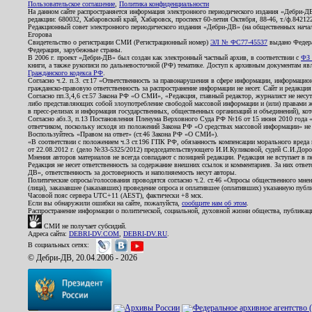
Пользовательское соглашение
,
Политика конфиденциальности
На данном сайте распространяется информация электронного периодического издания «Дебри-Д
редакции: 680032, Хабаровский край, Хабаровск, проспект 60-летия Октября, 88-46, т./ф.8421
Редакционный совет электронного периодического издания «Дебри-ДВ» (на общественных нач
Егорова
Свидетельство о регистрации СМИ (Регистрационный номер)
ЭЛ № ФС77-45537
выдано Федера
Федерация, зарубежные страны.
В 2006 г. проект «Дебри-ДВ» был создан как электронный частный архив, в соответствии с
ФЗ 
книги, а также рукописи по дальневосточной (РФ) тематике. Доступ к архивным документам явля
Гражданского кодекса РФ
.
Согласно ч.2. п.3. ст.17 «Ответственность за правонарушения в сфере информации, информац
гражданско-правовую ответственность за распространение информации не несет. Сайт и редакци
Согласно пп.3,4,6 ст.57 Закона РФ «О СМИ», «Редакция, главный редактор, журналист не несут
либо представляющих собой злоупотребление свободой массовой информации и (или) правами ж
в пресс-релизах и информация государственных, общественных организаций и объединений), кот
Согласно абз.3, п.13 Постановления Пленума Верховного Суда РФ №16 от 15 июня 2010 года 
ответчиком, поскольку исходя из положений Закона РФ «О средствах массовой информации» не 
Воспользуйтесь «Правом на ответ» (ст.46 Закона РФ «О СМИ»).
«В соответствии с положением ч.3 ст.196 ГПК РФ, обязанность компенсации морального вреда п
от 22.08.2012 г. (дело №33-5325/2012) председательствующего И.И.Куликовой, судей С.И.Дор
Мнения авторов материалов не всегда совпадают с позицией редакции. Редакция не вступает в п
Редакция не несет ответственность за содержание внешних ссылок и комментариев. За них отве
ДВ», ответственность за достоверность и наполняемость несут авторы.
Политические опросы/голосования проводятся согласно ч.2. ст.46 «Опросы общественного мнени
(лица), заказавшее (заказавших) проведение опроса и оплатившее (оплативших) указанную публик
Часовой пояс сервера UTC+11 (AEST), фактически +8 мск.
Если вы обнаружили ошибки на сайте, пожалуйста,
сообщите нам об этом
.
Распространение информации о политической, социальной, духовной жизни общества, публикац
СМИ не получает субсидий.
Адреса сайта:
DEBRI-DV.COM
,
DEBRI-DV.RU
.
В социальных сетях:
© Дебри-ДВ, 20.04.2006 - 2026