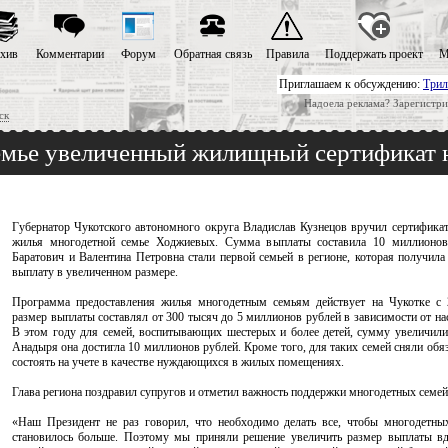
хив
Комментарии
Форум
Обратная связь
Правила
Поддержать проект
М
Приглашаем к обсуждению:
Трил
Надоела реклама? Зарегистри
ск
емье увеличенный жилищный сертификат н
Губернатор Чукотского автономного округа Владислав Кузнецов вручил сертификат
жилья многодетной семье Ходжиевых. Сумма выплаты составила 10 миллионов
Баратович и Валентина Петровна стали первой семьей в регионе, которая получил
выплату в увеличенном размере.
Программа предоставления жилья многодетным семьям действует на Чукотке с 2
размер выплаты составлял от 300 тысяч до 5 миллионов рублей в зависимости от на
В этом году для семей, воспитывающих шестерых и более детей, сумму увеличили 
Анадыря она достигла 10 миллионов рублей. Кроме того, для таких семей сняли обя
состоять на учете в качестве нуждающихся в жилых помещениях.
Глава региона поздравил супругов и отметил важность поддержки многодетных семей
«Наш Президент не раз говорил, что необходимо делать все, чтобы многодетны
становилось больше. Поэтому мы приняли решение увеличить размер выплаты вд