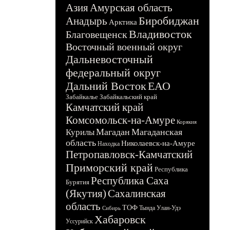
Азия
Амурская область
Биробиджан
Анадырь
Арктика
Владивосток
Благовещенск
Восточный военный округ
Дальневосточный
федеральный округ
Дальний Восток
ЕАО
Забайкалье
Забайкальский край
Камчатский край
Комсомольск-на-Амуре
Корякия
Магадан
Магаданская
Курилы
область
Николаевск-на-Амуре
Находка
Петропавловск-Камчатский
Приморский край
Республика
Республика Саха
Бурятия
(Якутия)
Сахалинская
область
ТОФ
Тында
Улан-Удэ
Сибирь
Хабаровск
Уссурийск