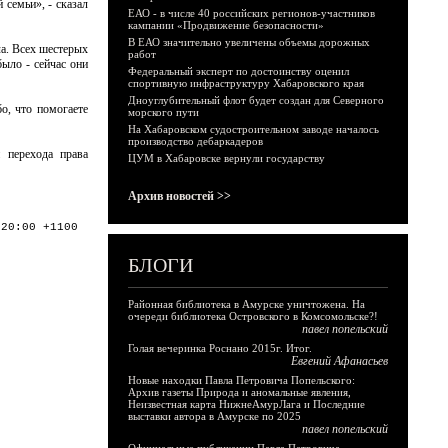
семьи», - сказал
ЕАО - в числе 40 российских регионов-участников
кампании «Продвижение безопасности»
В ЕАО значительно увеличены объемы дорожных
ла. Всех шестерых
работ
было - сейчас они
Федеральный эксперт по достоинству оценил
спортивную инфраструктуру Хабаровского края
Дноуглубительный флот будет создан для Северного
о, что помогаете
морского пути
На Хабаровском судостроительном заводе началось
производство дебаркадеров
 перехода права
ЦУМ в Хабаровске вернули государству
Архив новостей >>
:20:00 +1100
БЛОГИ
Районная библиотека в Амурске уничтожена. На
очереди библиотека Островского в Комсомольске?!
павел попельский
Голая вечеринка Роснано 2015г. Итог.
Евгений Афанасьев
Новые находки Павла Петровича Попельского:
Архив газеты Природа и аномальные явления,
Неизвестная карта НижнеАмурЛага и Последние
выставки автора в Амурске по 2025
павел попельский