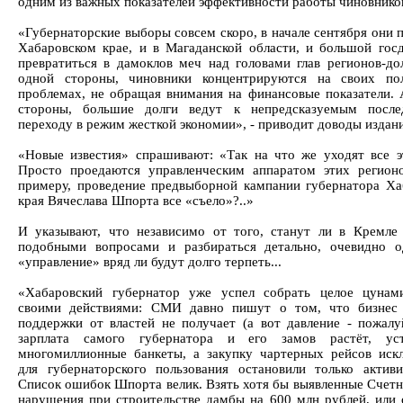
одним из важных показателей эффективности работы чиновнико
«Губернаторские выборы совсем скоро, в начале сентября они 
Хабаровском крае, и в Магаданской области, и большой гос
превратиться в дамоклов меч над головами глав регионов-до
одной стороны, чиновники концентрируются на своих пол
проблемах, не обращая внимания на финансовые показатели. 
стороны, большие долги ведут к непредсказуемым после
переходу в режим жесткой экономии», - приводит доводы издани
«Новые известия» спрашивают: «Так на что же уходят все э
Просто проедаются управленческим аппаратом этих регион
примеру, проведение предвыборной кампании губернатора Ха
края Вячеслава Шпорта все «съело»?..»
И указывают, что независимо от того, станут ли в Кремле 
подобными вопросами и разбираться детально, очевидно о
«управление» вряд ли будут долго терпеть...
«Хабаровский губернатор уже успел собрать целое цунам
своими действиями: СМИ давно пишут о том, что бизнес 
поддержки от властей не получает (а вот давление - пожалуй
зарплата самого губернатора и его замов растёт, уст
многомиллионные банкеты, а закупку чартерных рейсов иск
для губернаторского пользования остановили только акти
Список ошибок Шпорта велик. Взять хотя бы выявленные Счетн
нарушения при строительстве дамбы на 600 млн рублей, или