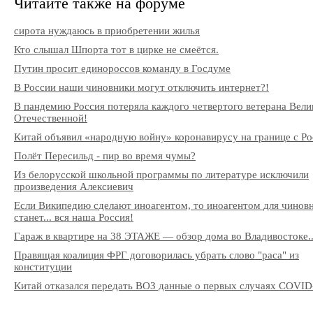
Читайте также на форуме
сирота нуждаюсь в приобретении жилья
Кто слышал Шпорта тот в цирке не смеётся.
Путин просит единороссов команду в Госдуме
В России наши чиновники могут отключить интернет?!
В пандемию Россия потеряла каждого четвертого ветерана Вели
Отечественной!
Китай объявил «народную войну» коронавирусу на границе с Ро
Полёт Пересильд - пир во время чумы?
Из белорусской школьной программы по литературе исключили
произведения Алексиевич
Если Википедию сделают иноагентом, то иноагентом для чинов
станет... вся наша Россия!
Гараж в квартире на 38 ЭТАЖЕ — обзор дома во Владивостоке..
Правящая коалиция ФРГ договорилась убрать слово "раса" из
конституции
Китай отказался передать ВОЗ данные о первых случаях COVID