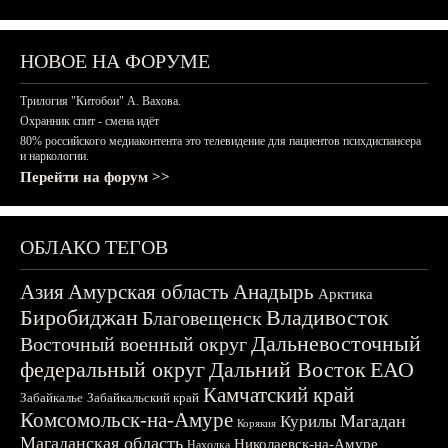
НОВОЕ НА ФОРУМЕ
Трилогия "Китобои" А. Вахова.
Охранник спит - смена идёт
80% российского медиаконтента это телевидение для пациентов психдиспансера
и наркологии.
Перейти на форум >>
ОБЛАКО ТЕГОВ
Азия
Амурская область
Анадырь
Арктика
Биробиджан
Владивосток
Благовещенск
Дальневосточный
Восточный военный округ
федеральный округ
Дальний Восток
ЕАО
Камчатский край
Забайкалье
Забайкальский край
Комсомольск-на-Амуре
Магадан
Курилы
Корякия
Магаданская область
Николаевск-на-Амуре
Находка