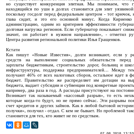
но существует конкуренция элитная. Мы понимаем, что г
находящийся по уши в долгах становится для элит уязвимо
поскольку госдолг перед федеральным центром - тот крючок, 
глава сидит, и это его основной минус. Когда Кириенко
администрацию, одним из критериев эффективности губерна
долговая нагрузка регионов. Если губернатор показывает сниж
значит, он работает в нужном направлении», - отметил ру
Центра развития региональной политики Илья Гращенков.
Кстати
Как пишут «Новые Известия», долги возникают, если у р
средств на выполнение социальных обязательств перед 
зарплаты бюджетникам, строительство дорог, больниц и школ
инфраструктуры, поддержка предпринимателей… Между тем
получают 46% от всех налоговых сборов, остальное идет в ф
бюджет. Правительство же распределяет им дотации на вы
бюджета, выдает субсидии и субвенции под конкретные проекты
например, два раза в год. А расходы присутствуют на постоян
Возникает так называемый «кассовый разрыв», то есть нехва
которые когда-то будут, но не прямо сейчас. Эти разрывы по
счет кредитов и других займов. Как в любой бытовой истории:
получки», получил - отдал. С кем не бывает. Но проблемой та
становится для тех, кто живет не по средствам.
07.08.2018 13:53