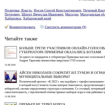
Политика, Власть
,
Носов Сергей Константинович
,
Печеный Вла
Петрович
,
Шпорт Вячеслав Иванович
,
Магадан
,
Магаданская об
Хабаровск
,
Хабаровский край
Комментировать
Смотреть комментарии (9)
Читайте также
БОЛЬШЕ ТРЕТИ УЧАСТНИКОВ ОНЛАЙН-ГОЛОСОВ
ГУБЕРНАТОРА ПРИМОРЬЯ ОКАЗАЛИСЬ БОТАМИ
За одного из кандидатов в губернаторы Приморья массово голосовали б
Андрея Тарасенко неизвестные накрутили 1710 голосов
15.08.2018
АЙСЕН НИКОЛАЕВ СОКРАТИТ ИЛ ТУМЭН И ОГРА
МУНИЦИПАЛЬНЫЕ ВЫБОРЫ?
Политический прогноз: «К 2023 г. мы подойдем с «профессиональным»
в который могут попасть только матерые тяжеловесы, представляющие н
избирателей, сколько определенные структуры и компании. Со столицей, потерявшей
самостоятельность, с перспективой отмены прямых выборов мэра и глав районных 
13.08.2018
ПРЕМЬЕР НЕ ТЕРЯЛ БЕРЕГА