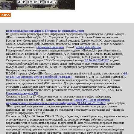
Пользовательское соглашение
,
Политика конфиденциальности
На данном сайте распространяется информация электронного периодического издания «Дебри-
ДВ» со знаком «Дебри-ДВ». 16+ Учредитель: Пронякин К.А. (член Союза журналистов
России, член Союза писателей России). Главный редактор: Харитонова И.Ю. Адрес редакции:
680032, Хабаровский край, Хабаровск, проспект 60-летия Октября, 88-46, т./ф.84212296081.
Электронная приемная:
Отправить сообщение
. E-mail:
editor@debri-dv.com
Редакционный совет электронного периодического издания «Дебри-ДВ» (на общественных
началах): К.А. Пронякин, И.Ю. Харитонова, А.Э. Мирмович, Ю.Н. Юрьев, Ю.В. Ковалев,
Л.Н. Левина, А.Ю. Жданов, Е.Н. Голубь, С.Н. Бурындин, Б.М. Сухинин, О.В. Егорова
Свидетельство о регистрации СМИ (Регистрационный номер)
ЭЛ № ФС77-45537
выдано
Федеральной службой по надзору в сфере связи, информационных технологий и массовых
коммуникаций (Роскомнадзор) 16.06.2011 г. Территория распространения: Российская
Федерация, зарубежные страны.
В 2006 г. проект «Дебри-ДВ» был создан как электронный частный архив, в соответствии с
ФЗ
№ 125 «Об архивном деле в Российской Федерации»
, согласно п. 2 ст. 13 «Создание архивов».
Основной фонд архива составляют публикации газет и журналов, изданные книги, а также
рукописи по дальневосточной (РФ) тематике. Доступ к архивным документам является
открытым в электронном виде, согласно п. 1 ст. 24 вышеобозначенного закона. Архивные
документы к частной собственности редакции не относятся, согласно ст.ст. 1275, 1276, 1306
Гражданского кодекса РФ
.
Согласно ч.2. п.3. ст.17 «Ответственность за правонарушения в сфере информации,
информационных технологий и защиты информации»
Закона РФ «Об информации,
информационных технологиях и о защите информации» (ФЗ-149 от 27.07.06 г.)
архив «Дебри-
ДВ», хранящий информацию, гражданско-правовую ответственность за распространение
информации не несет. Сайт и редакция основываются и работают на основании ст.8 «Право на
доступ к информации» ФЗ-149.
Согласно пп.3,4,6 ст.57 Закона РФ «О СМИ», «Редакция, главный редактор, журналист не несут
ответственности за распространение сведений, не соответствующих действительности и
порочащих честь и достоинство граждан и организаций, либо ущемляющих права и законные
интересы граждан, либо представляющих собой злоупотребление свободой массовой
информации и (или) правами журналиста: ...если они являются дословным воспроизведением
сообщений и материалов или их фрагментов, распространенных другим средством массовой