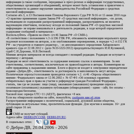
информации (а также сообщения, переданные в пресс-релизах и информация государственных,
общественных организаций и объединений), которое может быть установлено и привлечено к
ответственности за данное нарушение законодательства Российской Федерации о средствах
массовой информации».
Согласно абз.3, п.13 Постановления Пленума Верховного Суда РФ №16 от 15 июня 2010 года
«О практике применения судами Закона РФ «О средствах массовой информации», «по делам,
вытекающим из содержания распространенной информации, распространитель не является
надлежащим ответчиком, поскольку исходя из положений Закона РФ «О средствах массовой
информации» не вправе вмешиваться в деятельность редакции, в ходе которой определяется
содержание сообщений и материалов».
Воспользуйтесь «Правом на ответ» (ст.46 Закона РФ «О СМИ»).
«В соответствии с положением ч.3 ст.196 ГПК РФ, обязанность компенсации морального вреда
подлежит возложению на авторов, а по опубликованию опровержения, в порядке ч.2 ст.152 ГК
РФ - на учредителя и главного редактор», - из апелляционного определения Хабаровского
краевого суда от 22.08.2012 г. (дело №33-5325/2012) председательствующего И.И.Куликовой,
судей С.И.Дорожко, Н.В.Пестовой.
Мнения авторов материалов не всегда совпадают с позицией редакции. Редакция не вступает в
переписку с авторами.
Редакция не несет ответственность за содержание внешних ссылок и комментариев. За них
ответственны, соответственно, исключительно их правообладатели и авторы. Комментарии на
сайте приравнены к выражению мнения. Блоги и форум не входят в электронное периодическое
издание «Дебри-ДВ», ответственность за достоверность и наполняемость несут авторы.
Политические опросы/голосования проводятся согласно ч.2. ст.46 «Опросы общественного
мнения» Федерального закона от 12.06.2002 г. № 67-ФЗ «Об основных гарантиях
избирательных прав и права на участие в референдуме граждан Российской Федерации»;
считать, там где не указано: лицо (лица), заказавшее (заказавших) проведение опроса и
оплатившее (оплативших) указанную публикацию (обнародование) - едино - сайт, без оплаты -
безвозмездно/бесплатно.
Часовой пояс сервера UTC+11 (AEST), фактически +8 мск.
Если вы обнаружили ошибки на сайте, пожалуйста,
сообщите нам об этом
.
Распространение информации о политической, социальной, духовной жизни общества,
публикации на актуальные темы, просветительские функции. Для мужчин и женщин. 16+ для
детей старше 16 лет.
СМИ не получает субсидий.
Адреса сайта:
DEBRI-DV.COM
,
DEBRI-DV.RU
.
В социальных сетях:
© Дебри-ДВ, 20.04.2006 - 2026