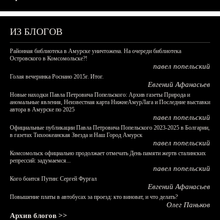
ИЗ БЛОГОВ
Районная библиотека в Амурске уничтожена. На очереди библиотека
Островского в Комсомольске?!
павел попельский
Голая вечеринка Роснано 2015г. Итог.
Евгений Афанасьев
Новые находки Павла Петровича Попельского: Архив газеты Природа и
аномальные явления, Неизвестная карта НижнеАмурЛага и Последние выставки
автора в Амурске по 2025
павел попельский
Официальные публикации Павла Петровича Попельского 2023-2025 в Болгарии,
в газетах Тихоокеанская Звезда и Наш Город Амурск
павел попельский
Комсомольск официально продолжает отмечать День памяти жертв сталинских
репрессий: задумаемся...
павел попельский
Кого боится Путин: Сергей Фургал
Евгений Афанасьев
Повышение платы в автобусах за проезд: кто виноват, и что делать?
Олег Паньков
Архив блогов >>