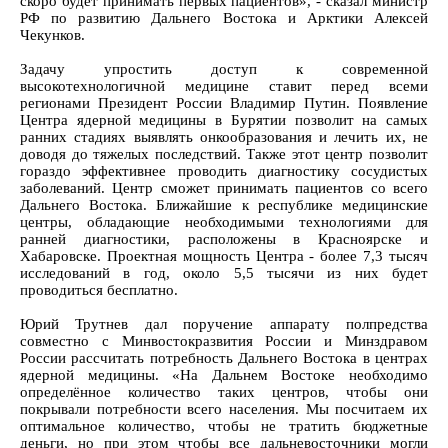
скоро будет принимать первых пациентов», - сказал министр
РФ по развитию Дальнего Востока и Арктики Алексей
Чекунков.
Задачу упростить доступ к современной
высокотехнологичной медицине ставит перед всеми
регионами Президент России Владимир Путин. Появление
Центра ядерной медицины в Бурятии позволит на самых
ранних стадиях выявлять онкообразования и лечить их, не
доводя до тяжелых последствий. Также этот центр позволит
гораздо эффективнее проводить диагностику сосудистых
заболеваний. Центр сможет принимать пациентов со всего
Дальнего Востока. Ближайшие к республике медицинские
центры, обладающие необходимыми технологиями для
ранней диагностики, расположены в Красноярске и
Хабаровске. Проектная мощность Центра - более 7,3 тысяч
исследований в год, около 5,5 тысячи из них будет
проводиться бесплатно.
Юрий Трутнев дал поручение аппарату полпредства
совместно с Минвостокразвития России и Минздравом
России рассчитать потребность Дальнего Востока в центрах
ядерной медицины. «На Дальнем Востоке необходимо
определённое количество таких центров, чтобы они
покрывали потребности всего населения. Мы посчитаем их
оптимальное количество, чтобы не тратить бюджетные
деньги, но при этом чтобы все дальневосточники могли