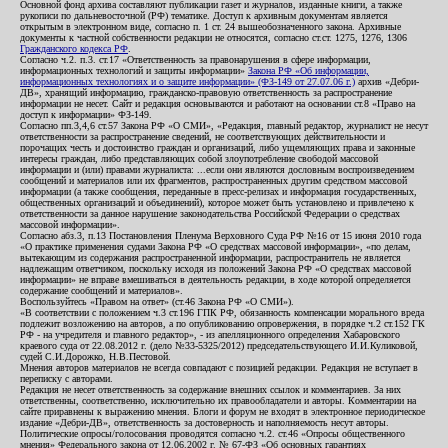
Основной фонд архива составляют публикации газет и журналов, изданные книги, а также
рукописи по дальневосточной (РФ) тематике. Доступ к архивным документам является
открытым в электронном виде, согласно п. 1 ст. 24 вышеобозначенного закона. Архивные
документы к частной собственности редакции не относятся, согласно ст.ст. 1275, 1276, 1306
Гражданского кодекса РФ
.
Согласно ч.2. п.3. ст.17 «Ответственность за правонарушения в сфере информации,
информационных технологий и защиты информации»
Закона РФ «Об информации,
информационных технологиях и о защите информации» (ФЗ-149 от 27.07.06 г.)
архив «Дебри-
ДВ», хранящий информацию, гражданско-правовую ответственность за распространение
информации не несет. Сайт и редакция основываются и работают на основании ст.8 «Право на
доступ к информации» ФЗ-149.
Согласно пп.3,4,6 ст.57 Закона РФ «О СМИ», «Редакция, главный редактор, журналист не несут
ответственности за распространение сведений, не соответствующих действительности и
порочащих честь и достоинство граждан и организаций, либо ущемляющих права и законные
интересы граждан, либо представляющих собой злоупотребление свободой массовой
информации и (или) правами журналиста: ...если они являются дословным воспроизведением
сообщений и материалов или их фрагментов, распространенных другим средством массовой
информации (а также сообщения, переданные в пресс-релизах и информация государственных,
общественных организаций и объединений), которое может быть установлено и привлечено к
ответственности за данное нарушение законодательства Российской Федерации о средствах
массовой информации».
Согласно абз.3, п.13 Постановления Пленума Верховного Суда РФ №16 от 15 июня 2010 года
«О практике применения судами Закона РФ «О средствах массовой информации», «по делам,
вытекающим из содержания распространенной информации, распространитель не является
надлежащим ответчиком, поскольку исходя из положений Закона РФ «О средствах массовой
информации» не вправе вмешиваться в деятельность редакции, в ходе которой определяется
содержание сообщений и материалов».
Воспользуйтесь «Правом на ответ» (ст.46 Закона РФ «О СМИ»).
«В соответствии с положением ч.3 ст.196 ГПК РФ, обязанность компенсации морального вреда
подлежит возложению на авторов, а по опубликованию опровержения, в порядке ч.2 ст.152 ГК
РФ - на учредителя и главного редактор», - из апелляционного определения Хабаровского
краевого суда от 22.08.2012 г. (дело №33-5325/2012) председательствующего И.И.Куликовой,
судей С.И.Дорожко, Н.В.Пестовой.
Мнения авторов материалов не всегда совпадают с позицией редакции. Редакция не вступает в
переписку с авторами.
Редакция не несет ответственность за содержание внешних ссылок и комментариев. За них
ответственны, соответственно, исключительно их правообладатели и авторы. Комментарии на
сайте приравнены к выражению мнения. Блоги и форум не входят в электронное периодическое
издание «Дебри-ДВ», ответственность за достоверность и наполняемость несут авторы.
Политические опросы/голосования проводятся согласно ч.2. ст.46 «Опросы общественного
мнения» Федерального закона от 12.06.2002 г. № 67-ФЗ «Об основных гарантиях