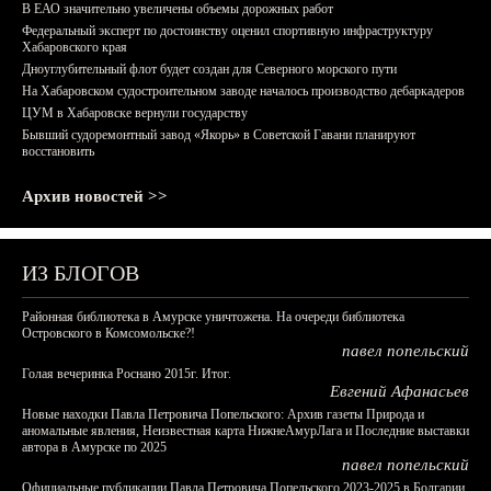
В ЕАО значительно увеличены объемы дорожных работ
Федеральный эксперт по достоинству оценил спортивную инфраструктуру
Хабаровского края
Дноуглубительный флот будет создан для Северного морского пути
На Хабаровском судостроительном заводе началось производство дебаркадеров
ЦУМ в Хабаровске вернули государству
Бывший судоремонтный завод «Якорь» в Советской Гавани планируют
восстановить
Архив новостей >>
ИЗ БЛОГОВ
Районная библиотека в Амурске уничтожена. На очереди библиотека
Островского в Комсомольске?!
павел попельский
Голая вечеринка Роснано 2015г. Итог.
Евгений Афанасьев
Новые находки Павла Петровича Попельского: Архив газеты Природа и
аномальные явления, Неизвестная карта НижнеАмурЛага и Последние выставки
автора в Амурске по 2025
павел попельский
Официальные публикации Павла Петровича Попельского 2023-2025 в Болгарии,