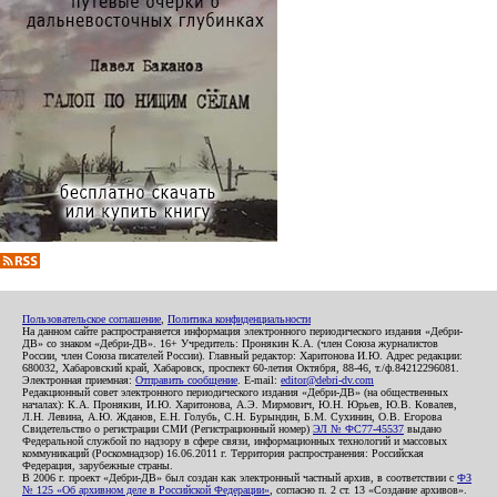
Пользовательское соглашение
,
Политика конфиденциальности
На данном сайте распространяется информация электронного периодического издания «Дебри-
ДВ» со знаком «Дебри-ДВ». 16+ Учредитель: Пронякин К.А. (член Союза журналистов
России, член Союза писателей России). Главный редактор: Харитонова И.Ю. Адрес редакции:
680032, Хабаровский край, Хабаровск, проспект 60-летия Октября, 88-46, т./ф.84212296081.
Электронная приемная:
Отправить сообщение
. E-mail:
editor@debri-dv.com
Редакционный совет электронного периодического издания «Дебри-ДВ» (на общественных
началах): К.А. Пронякин, И.Ю. Харитонова, А.Э. Мирмович, Ю.Н. Юрьев, Ю.В. Ковалев,
Л.Н. Левина, А.Ю. Жданов, Е.Н. Голубь, С.Н. Бурындин, Б.М. Сухинин, О.В. Егорова
Свидетельство о регистрации СМИ (Регистрационный номер)
ЭЛ № ФС77-45537
выдано
Федеральной службой по надзору в сфере связи, информационных технологий и массовых
коммуникаций (Роскомнадзор) 16.06.2011 г. Территория распространения: Российская
Федерация, зарубежные страны.
В 2006 г. проект «Дебри-ДВ» был создан как электронный частный архив, в соответствии с
ФЗ
№ 125 «Об архивном деле в Российской Федерации»
, согласно п. 2 ст. 13 «Создание архивов».