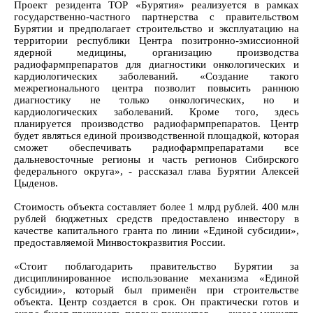
Проект резидента ТОР «Бурятия» реализуется в рамках
государственно-частного партнерства с правительством
Бурятии и предполагает строительство и эксплуатацию на
территории республики Центра позитронно-эмиссионной
ядерной медицины, организацию производства
радиофармпрепаратов для диагностики онкологических и
кардиологических заболеваний. «Создание такого
межрегионального центра позволит повысить раннюю
диагностику не только онкологических, но и
кардиологических заболеваний. Кроме того, здесь
планируется производство радиофармпрепаратов. Центр
будет являться единой производственной площадкой, которая
сможет обеспечивать радиофармпрепаратами все
дальневосточные регионы и часть регионов Сибирского
федерального округа», - рассказал глава Бурятии Алексей
Цыденов.
Стоимость объекта составляет более 1 млрд рублей. 400 млн
рублей бюджетных средств предоставлено инвестору в
качестве капитального гранта по линии «Единой субсидии»,
предоставляемой Минвостокразвития России.
«Стоит поблагодарить правительство Бурятии за
дисциплинированное использование механизма «Единой
субсидии», который был применён при строительстве
объекта. Центр создается в срок. Он практически готов и