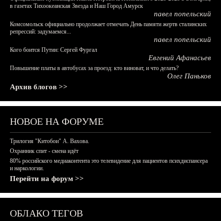
в газетах Тихоокеанская Звезда и Наш Город Амурск
павел попельский
Комсомольск официально продолжает отмечать День памяти жертв сталинских
репрессий: задумаемся...
павел попельский
Кого боится Путин: Сергей Фургал
Евгений Афанасьев
Повышение платы в автобусах за проезд: кто виноват, и что делать?
Олег Паньков
Архив блогов >>
НОВОЕ НА ФОРУМЕ
Трилогия "Китобои" А. Вахова.
Охранник спит - смена идёт
80% российского медиаконтента это телевидение для пациентов психдиспансера
и наркологии.
Перейти на форум >>
ОБЛАКО ТЕГОВ