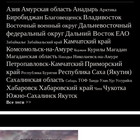
Азия
Амурская область
Анадырь
Арктика
Биробиджан
Владивосток
Благовещенск
Дальневосточный
Восточный военный округ
федеральный округ
Дальний Восток
ЕАО
Камчатский край
Забайкалье
Забайкальский край
Комсомольск-на-Амуре
Магадан
Курилы
Корякия
Магаданская область
Николаевск-на-Амуре
Находка
Приморский
Петропавловск-Камчатский
край
Республика Саха (Якутия)
Республика Бурятия
Сахалинская область
ТОФ
Тында
Улан-Удэ
Уссурийск
Сибирь
Хабаровск
Хабаровский край
Чукотка
Чита
Южно-Сахалинск
Якутск
Все теги >>