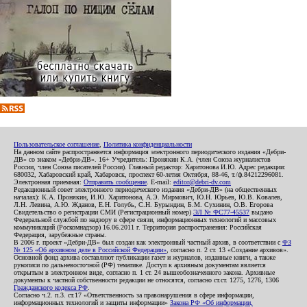
Пользовательское соглашение
,
Политика конфиденциальности
На данном сайте распространяется информация электронного периодического издания «Дебри-
ДВ» со знаком «Дебри-ДВ». 16+ Учредитель: Пронякин К.А. (член Союза журналистов
России, член Союза писателей России). Главный редактор: Харитонова И.Ю. Адрес редакции:
680032, Хабаровский край, Хабаровск, проспект 60-летия Октября, 88-46, т./ф.84212296081.
Электронная приемная:
Отправить сообщение
. E-mail:
editor@debri-dv.com
Редакционный совет электронного периодического издания «Дебри-ДВ» (на общественных
началах): К.А. Пронякин, И.Ю. Харитонова, А.Э. Мирмович, Ю.Н. Юрьев, Ю.В. Ковалев,
Л.Н. Левина, А.Ю. Жданов, Е.Н. Голубь, С.Н. Бурындин, Б.М. Сухинин, О.В. Егорова
Свидетельство о регистрации СМИ (Регистрационный номер)
ЭЛ № ФС77-45537
выдано
Федеральной службой по надзору в сфере связи, информационных технологий и массовых
коммуникаций (Роскомнадзор) 16.06.2011 г. Территория распространения: Российская
Федерация, зарубежные страны.
В 2006 г. проект «Дебри-ДВ» был создан как электронный частный архив, в соответствии с
ФЗ
№ 125 «Об архивном деле в Российской Федерации»
, согласно п. 2 ст. 13 «Создание архивов».
Основной фонд архива составляют публикации газет и журналов, изданные книги, а также
рукописи по дальневосточной (РФ) тематике. Доступ к архивным документам является
открытым в электронном виде, согласно п. 1 ст. 24 вышеобозначенного закона. Архивные
документы к частной собственности редакции не относятся, согласно ст.ст. 1275, 1276, 1306
Гражданского кодекса РФ
.
Согласно ч.2. п.3. ст.17 «Ответственность за правонарушения в сфере информации,
информационных технологий и защиты информации»
Закона РФ «Об информации,