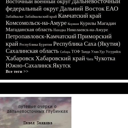
Дальневосточный
Восточный военный округ
федеральный округ
Дальний Восток
ЕАО
Камчатский край
Забайкалье
Забайкальский край
Комсомольск-на-Амуре
Магадан
Курилы
Корякия
Магаданская область
Николаевск-на-Амуре
Находка
Приморский
Петропавловск-Камчатский
край
Республика Саха (Якутия)
Республика Бурятия
Сахалинская область
ТОФ
Тында
Улан-Удэ
Уссурийск
Сибирь
Хабаровск
Хабаровский край
Чукотка
Чита
Южно-Сахалинск
Якутск
Все теги >>