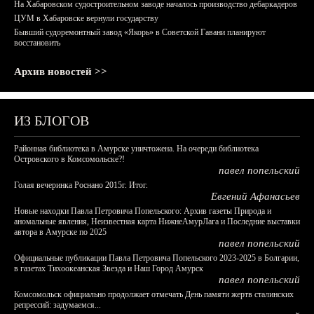
На Хабаровском судостроительном заводе началось производство дебаркадеров
ЦУМ в Хабаровске вернули государству
Бывший судоремонтный завод «Якорь» в Советской Гавани планируют
восстановить
Архив новостей >>
ИЗ БЛОГОВ
Районная библиотека в Амурске уничтожена. На очереди библиотека
Островского в Комсомольске?!
павел попельский
Голая вечеринка Роснано 2015г. Итог.
Евгений Афанасьев
Новые находки Павла Петровича Попельского: Архив газеты Природа и
аномальные явления, Неизвестная карта НижнеАмурЛага и Последние выставки
автора в Амурске по 2025
павел попельский
Официальные публикации Павла Петровича Попельского 2023-2025 в Болгарии,
в газетах Тихоокеанская Звезда и Наш Город Амурск
павел попельский
Комсомольск официально продолжает отмечать День памяти жертв сталинских
репрессий: задумаемся...