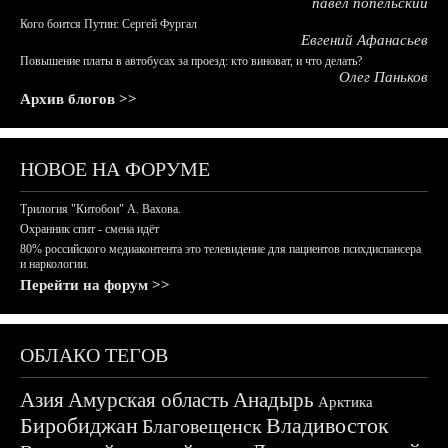
павел попельский
Кого боится Путин: Сергей Фургал
Евгений Афанасьев
Повышение платы в автобусах за проезд: кто виноват, и что делать?
Олег Паньков
Архив блогов >>
НОВОЕ НА ФОРУМЕ
Трилогия "Китобои" А. Вахова.
Охранник спит - смена идёт
80% российского медиаконтента это телевидение для пациентов психдиспансера
и наркологии.
Перейти на форум >>
ОБЛАКО ТЕГОВ
Азия
Амурская область
Анадырь
Арктика
Биробиджан
Владивосток
Благовещенск