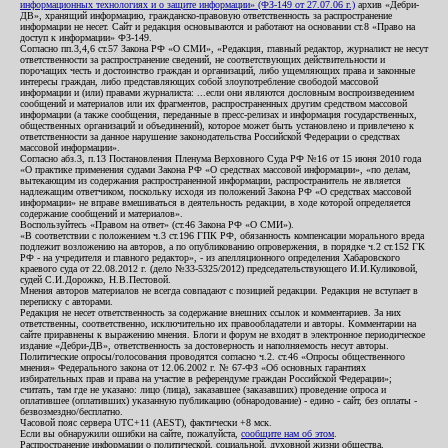
информационных технологиях и о защите информации» (ФЗ-149 от 27.07.06 г.)
архив «Дебри-
ДВ», хранящий информацию, гражданско-правовую ответственность за распространение
информации не несет. Сайт и редакция основываются и работают на основании ст.8 «Право на
доступ к информации» ФЗ-149.
Согласно пп.3,4,6 ст.57 Закона РФ «О СМИ», «Редакция, главный редактор, журналист не несут
ответственности за распространение сведений, не соответствующих действительности и
порочащих честь и достоинство граждан и организаций, либо ущемляющих права и законные
интересы граждан, либо представляющих собой злоупотребление свободой массовой
информации и (или) правами журналиста: ...если они являются дословным воспроизведением
сообщений и материалов или их фрагментов, распространенных другим средством массовой
информации (а также сообщения, переданные в пресс-релизах и информация государственных,
общественных организаций и объединений), которое может быть установлено и привлечено к
ответственности за данное нарушение законодательства Российской Федерации о средствах
массовой информации».
Согласно абз.3, п.13 Постановления Пленума Верховного Суда РФ №16 от 15 июня 2010 года
«О практике применения судами Закона РФ «О средствах массовой информации», «по делам,
вытекающим из содержания распространенной информации, распространитель не является
надлежащим ответчиком, поскольку исходя из положений Закона РФ «О средствах массовой
информации» не вправе вмешиваться в деятельность редакции, в ходе которой определяется
содержание сообщений и материалов».
Воспользуйтесь «Правом на ответ» (ст.46 Закона РФ «О СМИ»).
«В соответствии с положением ч.3 ст.196 ГПК РФ, обязанность компенсации морального вреда
подлежит возложению на авторов, а по опубликованию опровержения, в порядке ч.2 ст.152 ГК
РФ - на учредителя и главного редактор», - из апелляционного определения Хабаровского
краевого суда от 22.08.2012 г. (дело №33-5325/2012) председательствующего И.И.Куликовой,
судей С.И.Дорожко, Н.В.Пестовой.
Мнения авторов материалов не всегда совпадают с позицией редакции. Редакция не вступает в
переписку с авторами.
Редакция не несет ответственность за содержание внешних ссылок и комментариев. За них
ответственны, соответственно, исключительно их правообладатели и авторы. Комментарии на
сайте приравнены к выражению мнения. Блоги и форум не входят в электронное периодическое
издание «Дебри-ДВ», ответственность за достоверность и наполняемость несут авторы.
Политические опросы/голосования проводятся согласно ч.2. ст.46 «Опросы общественного
мнения» Федерального закона от 12.06.2002 г. № 67-ФЗ «Об основных гарантиях
избирательных прав и права на участие в референдуме граждан Российской Федерации»;
считать, там где не указано: лицо (лица), заказавшее (заказавших) проведение опроса и
оплатившее (оплативших) указанную публикацию (обнародование) - едино - сайт, без оплаты -
безвозмездно/бесплатно.
Часовой пояс сервера UTC+11 (AEST), фактически +8 мск.
Если вы обнаружили ошибки на сайте, пожалуйста,
сообщите нам об этом
.
Распространение информации о политической, социальной, духовной жизни общества,