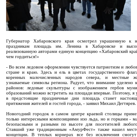
Губернатор Хабаровского края осмотрел украшенную к н
праздникам площадь им. Ленина в Хабаровске и высо
реализованную авторами единую концепцию «Хабаровский край
чем гордиться!»
- Во всем ледовом оформлении чувствуется патриотизм и любов
стране и краю. Здесь и ель в цветах государственного флаг
коренных малочисленных народов севера, и местные ж
узнаваемые символы региона. Радует, что внимание уделено 
районов: ледовые скульптуры с изображением гербов мун
образований можно встретить на площади впервые. Поэтому, я 
в предстоящие праздничные дни площадь станет настоящ
притяжения жителей и гостей города, - заявил Михаил Дегтярев.
Новогодний городок в самом центре краевой столицы приме
только интересными композициями изо льда, но и горками - м
безопасными и разными по высоте для посетителей любого
Ставший уже традиционным «АмурФест» также нашел мест
концепции. В теплых корнерах все без исключения смогут