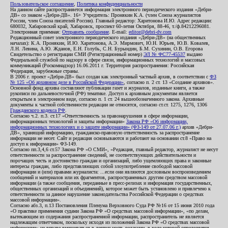
Пользовательское соглашение
,
Политика конфиденциальности
На данном сайте распространяется информация электронного периодического издания «Дебри-
ДВ» со знаком «Дебри-ДВ». 16+ Учредитель: Пронякин К.А. (член Союза журналистов
России, член Союза писателей России). Главный редактор: Харитонова И.Ю. Адрес редакции:
680032, Хабаровский край, Хабаровск, проспект 60-летия Октября, 88-46, т./ф.84212296081.
Электронная приемная:
Отправить сообщение
. E-mail:
editor@debri-dv.com
Редакционный совет электронного периодического издания «Дебри-ДВ» (на общественных
началах): К.А. Пронякин, И.Ю. Харитонова, А.Э. Мирмович, Ю.Н. Юрьев, Ю.В. Ковалев,
Л.Н. Левина, А.Ю. Жданов, Е.Н. Голубь, С.Н. Бурындин, Б.М. Сухинин, О.В. Егорова
Свидетельство о регистрации СМИ (Регистрационный номер)
ЭЛ № ФС77-45537
выдано
Федеральной службой по надзору в сфере связи, информационных технологий и массовых
коммуникаций (Роскомнадзор) 16.06.2011 г. Территория распространения: Российская
Федерация, зарубежные страны.
В 2006 г. проект «Дебри-ДВ» был создан как электронный частный архив, в соответствии с
ФЗ
№ 125 «Об архивном деле в Российской Федерации»
, согласно п. 2 ст. 13 «Создание архивов».
Основной фонд архива составляют публикации газет и журналов, изданные книги, а также
рукописи по дальневосточной (РФ) тематике. Доступ к архивным документам является
открытым в электронном виде, согласно п. 1 ст. 24 вышеобозначенного закона. Архивные
документы к частной собственности редакции не относятся, согласно ст.ст. 1275, 1276, 1306
Гражданского кодекса РФ
.
Согласно ч.2. п.3. ст.17 «Ответственность за правонарушения в сфере информации,
информационных технологий и защиты информации»
Закона РФ «Об информации,
информационных технологиях и о защите информации» (ФЗ-149 от 27.07.06 г.)
архив «Дебри-
ДВ», хранящий информацию, гражданско-правовую ответственность за распространение
информации не несет. Сайт и редакция основываются и работают на основании ст.8 «Право на
доступ к информации» ФЗ-149.
Согласно пп.3,4,6 ст.57 Закона РФ «О СМИ», «Редакция, главный редактор, журналист не несут
ответственности за распространение сведений, не соответствующих действительности и
порочащих честь и достоинство граждан и организаций, либо ущемляющих права и законные
интересы граждан, либо представляющих собой злоупотребление свободой массовой
информации и (или) правами журналиста: ...если они являются дословным воспроизведением
сообщений и материалов или их фрагментов, распространенных другим средством массовой
информации (а также сообщения, переданные в пресс-релизах и информация государственных,
общественных организаций и объединений), которое может быть установлено и привлечено к
ответственности за данное нарушение законодательства Российской Федерации о средствах
массовой информации».
Согласно абз.3, п.13 Постановления Пленума Верховного Суда РФ №16 от 15 июня 2010 года
«О практике применения судами Закона РФ «О средствах массовой информации», «по делам,
вытекающим из содержания распространенной информации, распространитель не является
надлежащим ответчиком, поскольку исходя из положений Закона РФ «О средствах массовой
информации» не вправе вмешиваться в деятельность редакции, в ходе которой определяется