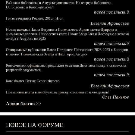
Районная библиотека в Амурске уничтожена. На очереди библиотека
Островского в Комсомольске?!
павел попельский
Голая вечеринка Роснано 2015г. Итог.
Евгений Афанасьев
Новые находки Павла Петровича Попельского: Архив газеты Природа и
аномальные явления, Неизвестная карта НижнеАмурЛага и Последние выставки
автора в Амурске по 2025
павел попельский
Официальные публикации Павла Петровича Попельского 2023-2025 в Болгарии,
в газетах Тихоокеанская Звезда и Наш Город Амурск
павел попельский
Комсомольск официально продолжает отмечать День памяти жертв сталинских
репрессий: задумаемся...
павел попельский
Кого боится Путин: Сергей Фургал
Евгений Афанасьев
Повышение платы в автобусах за проезд: кто виноват, и что делать?
Олег Паньков
Архив блогов >>
НОВОЕ НА ФОРУМЕ