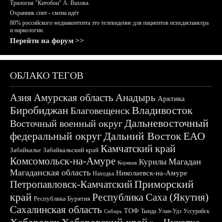
Трилогия "Китобои" А. Вахова.
Охранник спит - смена идёт
80% российского медиаконтента это телевидение для пациентов психдиспансера
и наркологии.
Перейти на форум >>
ОБЛАКО ТЕГОВ
Азия
Амурская область
Анадырь
Арктика
Биробиджан
Владивосток
Благовещенск
Дальневосточный
Восточный военный округ
федеральный округ
Дальний Восток
ЕАО
Камчатский край
Забайкалье
Забайкальский край
Комсомольск-на-Амуре
Магадан
Курилы
Корякия
Магаданская область
Николаевск-на-Амуре
Находка
Приморский
Петропавловск-Камчатский
край
Республика Саха (Якутия)
Республика Бурятия
Сахалинская область
ТОФ
Тында
Улан-Удэ
Уссурийск
Сибирь