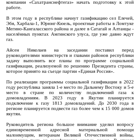
компании «Сахатранснефтегаз» начать подготовку к этой
работе.
В этом году в республике начнут газификацию сел Елечей,
Эбя, Харбала-1, Юрюнг-Кюель, проектные работы в Ломтуке
Мегино-Кангаласского района и далее в Сатагай и Алтанцы -
населённых пунктах Амгинского улуса, где уже давно ждут
газ.
Айсен Николаев на заседании поставил перед
руководителями министерств и главами районов республики
задачу выполнить все планы по программе социальной
газификации, реализуемой по решению Президента страны,
которое принято на съезде партии «Единая Россия».
По реализации программы социальной газификации в 2022
году республика заняла 1-е место по Дальнему Востоку и 5-е
место в стране по количеству подключений газа к
домовладениям. В 2023 году в Якутии планируется
подключение к газу 1813 домовладений. До 2030 года в
регионе планируется подвести газ более чем к 15 000 домов
якутян.
Руководитель региона большое внимание уделил вопросу
единовременной адресной материальной помощи
малоимущим, ветеранам Великой Отечественной войны,