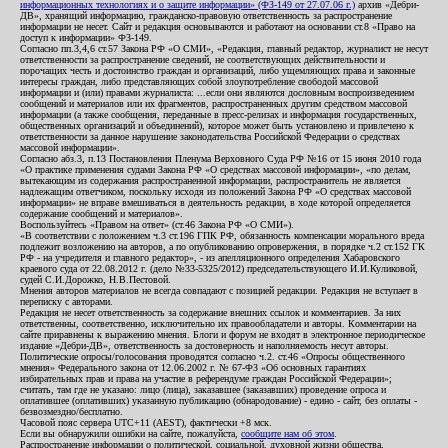
информационных технологиях и о защите информации» (ФЗ-149 от 27.07.06 г.)
архив «Дебри-
ДВ», хранящий информацию, гражданско-правовую ответственность за распространение
информации не несет. Сайт и редакция основываются и работают на основании ст.8 «Право на
доступ к информации» ФЗ-149.
Согласно пп.3,4,6 ст.57 Закона РФ «О СМИ», «Редакция, главный редактор, журналист не несут
ответственности за распространение сведений, не соответствующих действительности и
порочащих честь и достоинство граждан и организаций, либо ущемляющих права и законные
интересы граждан, либо представляющих собой злоупотребление свободой массовой
информации и (или) правами журналиста: ...если они являются дословным воспроизведением
сообщений и материалов или их фрагментов, распространенных другим средством массовой
информации (а также сообщения, переданные в пресс-релизах и информация государственных,
общественных организаций и объединений), которое может быть установлено и привлечено к
ответственности за данное нарушение законодательства Российской Федерации о средствах
массовой информации».
Согласно абз.3, п.13 Постановления Пленума Верховного Суда РФ №16 от 15 июня 2010 года
«О практике применения судами Закона РФ «О средствах массовой информации», «по делам,
вытекающим из содержания распространенной информации, распространитель не является
надлежащим ответчиком, поскольку исходя из положений Закона РФ «О средствах массовой
информации» не вправе вмешиваться в деятельность редакции, в ходе которой определяется
содержание сообщений и материалов».
Воспользуйтесь «Правом на ответ» (ст.46 Закона РФ «О СМИ»).
«В соответствии с положением ч.3 ст.196 ГПК РФ, обязанность компенсации морального вреда
подлежит возложению на авторов, а по опубликованию опровержения, в порядке ч.2 ст.152 ГК
РФ - на учредителя и главного редактор», - из апелляционного определения Хабаровского
краевого суда от 22.08.2012 г. (дело №33-5325/2012) председательствующего И.И.Куликовой,
судей С.И.Дорожко, Н.В.Пестовой.
Мнения авторов материалов не всегда совпадают с позицией редакции. Редакция не вступает в
переписку с авторами.
Редакция не несет ответственность за содержание внешних ссылок и комментариев. За них
ответственны, соответственно, исключительно их правообладатели и авторы. Комментарии на
сайте приравнены к выражению мнения. Блоги и форум не входят в электронное периодическое
издание «Дебри-ДВ», ответственность за достоверность и наполняемость несут авторы.
Политические опросы/голосования проводятся согласно ч.2. ст.46 «Опросы общественного
мнения» Федерального закона от 12.06.2002 г. № 67-ФЗ «Об основных гарантиях
избирательных прав и права на участие в референдуме граждан Российской Федерации»;
считать, там где не указано: лицо (лица), заказавшее (заказавших) проведение опроса и
оплатившее (оплативших) указанную публикацию (обнародование) - едино - сайт, без оплаты -
безвозмездно/бесплатно.
Часовой пояс сервера UTC+11 (AEST), фактически +8 мск.
Если вы обнаружили ошибки на сайте, пожалуйста,
сообщите нам об этом
.
Распространение информации о политической, социальной, духовной жизни общества,