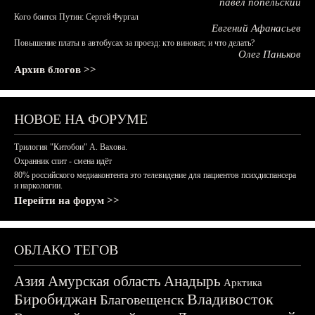
павел попельский
Кого боится Путин: Сергей Фургал
Евгений Афанасьев
Повышение платы в автобусах за проезд: кто виноват, и что делать?
Олег Паньков
Архив блогов >>
НОВОЕ НА ФОРУМЕ
Трилогия "Китобои" А. Вахова.
Охранник спит - смена идёт
80% российского медиаконтента это телевидение для пациентов психдиспансера
и наркологии.
Перейти на форум >>
ОБЛАКО ТЕГОВ
Азия
Амурская область
Анадырь
Арктика
Биробиджан
Владивосток
Благовещенск