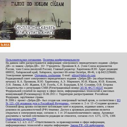
Пользовательское соглашение
,
Политика конфиденциальности
На данном сайте распространяется информация электронного периодического издания «Дебри-
ДВ» со знаком «Дебри-ДВ». 16+ Учредитель: Пронякин К.А. (член Союза журналистов
России, член Союза писателей России). Главный редактор: Харитонова И.Ю. Адрес редакции:
680032, Хабаровский край, Хабаровск, проспект 60-летия Октября, 88-46, т./ф.84212296081.
Электронная приемная:
Отправить сообщение
. E-mail:
editor@debri-dv.com
Редакционный совет электронного периодического издания «Дебри-ДВ» (на общественных
началах): К.А. Пронякин, И.Ю. Харитонова, А.Э. Мирмович, Ю.Н. Юрьев, Ю.В. Ковалев,
Л.Н. Левина, А.Ю. Жданов, Е.Н. Голубь, С.Н. Бурындин, Б.М. Сухинин, О.В. Егорова
Свидетельство о регистрации СМИ (Регистрационный номер)
ЭЛ № ФС77-45537
выдано
Федеральной службой по надзору в сфере связи, информационных технологий и массовых
коммуникаций (Роскомнадзор) 16.06.2011 г. Территория распространения: Российская
Федерация, зарубежные страны.
В 2006 г. проект «Дебри-ДВ» был создан как электронный частный архив, в соответствии с
ФЗ
№ 125 «Об архивном деле в Российской Федерации»
, согласно п. 2 ст. 13 «Создание архивов».
Основной фонд архива составляют публикации газет и журналов, изданные книги, а также
рукописи по дальневосточной (РФ) тематике. Доступ к архивным документам является
открытым в электронном виде, согласно п. 1 ст. 24 вышеобозначенного закона. Архивные
документы к частной собственности редакции не относятся, согласно ст.ст. 1275, 1276, 1306
Гражданского кодекса РФ
.
Согласно ч.2. п.3. ст.17 «Ответственность за правонарушения в сфере информации,
информационных технологий и защиты информации»
Закона РФ «Об информации,