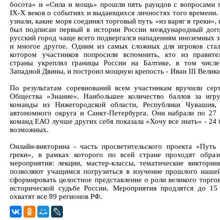
босота» и «Сила и мощь» прошли пять раундов с вопросами 
IX-X веков о событиях и выдающихся личностях того времени.
узнали, какие моря соединял торговый путь «из варяг в греки», 
был подписан первый в истории России международный дого
русский город чаще всего подвергался нападениям иноземных з
и многое другое. Одним из самых сложных для игроков стал
котором участников попросили вспомнить, кто из правит
страны укреплял границы России на Балтике, в том числ
Западной Двины, и построил мощную крепость - Иван III Велики
По результатам соревнований всем участникам вручили сер
Общества «Знание». Наибольшее количество баллов за игр
команды из Нижегородской области, Республики Чувашия,
автономного округа и Санкт-Петербурга. Они набрали по 27 
команд ЕАО лучше других себя показала «Хочу все знать» - 24 
возможных.
Онлайн-викторина - часть просветительского проекта «Путь 
греки», в рамках которого по всей стране проходят образ
мероприятия: лекции, мастер-классы, тематические викторин
позволяют учащимся погрузиться в изучение прошлого наше
сформировать целостное представление о роли великого торгов
исторической судьбе России. Мероприятия продлятся до 15
охватят все 89 регионов РФ.