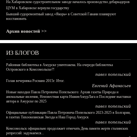
На Хабаровском судостроительном заводе началось производство дебаркадеров
ЦУМ в Хабаровске вернули государству
Бывший судоремонтный завод «Якорь» в Советской Гавани планируют
восстановить
Архив новостей >>
ИЗ БЛОГОВ
Районная библиотека в Амурске уничтожена. На очереди библиотека
Островского в Комсомольске?!
павел попельский
Голая вечеринка Роснано 2015г. Итог.
Евгений Афанасьев
Новые находки Павла Петровича Попельского: Архив газеты Природа и
аномальные явления, Неизвестная карта НижнеАмурЛага и Последние выставки
автора в Амурске по 2025
павел попельский
Официальные публикации Павла Петровича Попельского 2023-2025 в Болгарии,
в газетах Тихоокеанская Звезда и Наш Город Амурск
павел попельский
Комсомольск официально продолжает отмечать День памяти жертв сталинских
репрессий: задумаемся...