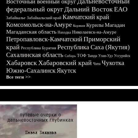
Дальневосточный
Восточный военный округ
федеральный округ
Дальний Восток
ЕАО
Камчатский край
Забайкалье
Забайкальский край
Комсомольск-на-Амуре
Магадан
Курилы
Корякия
Магаданская область
Николаевск-на-Амуре
Находка
Приморский
Петропавловск-Камчатский
край
Республика Саха (Якутия)
Республика Бурятия
Сахалинская область
ТОФ
Тында
Улан-Удэ
Уссурийск
Сибирь
Хабаровск
Хабаровский край
Чукотка
Чита
Южно-Сахалинск
Якутск
Все теги >>