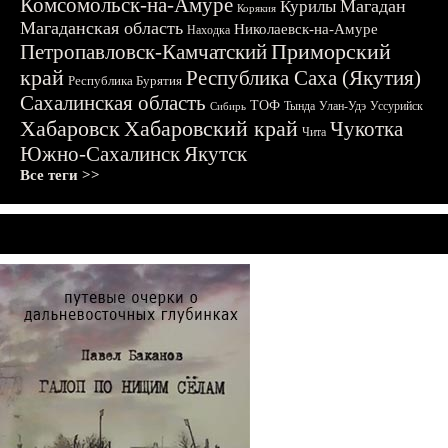
Комсомольск-на-Амуре
Магадан
Курилы
Корякия
Магаданская область
Николаевск-на-Амуре
Находка
Приморский
Петропавловск-Камчатский
край
Республика Саха (Якутия)
Республика Бурятия
Сахалинская область
ТОФ
Тында
Улан-Удэ
Уссурийск
Сибирь
Хабаровск
Хабаровский край
Чукотка
Чита
Южно-Сахалинск
Якутск
Все теги >>