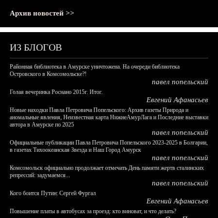
Архив новостей >>
ИЗ БЛОГОВ
Районная библиотека в Амурске уничтожена. На очереди библиотека
Островского в Комсомольске?!
павел попельский
Голая вечеринка Роснано 2015г. Итог.
Евгений Афанасьев
Новые находки Павла Петровича Попельского: Архив газеты Природа и
аномальные явления, Неизвестная карта НижнеАмурЛага и Последние выставки
автора в Амурске по 2025
павел попельский
Официальные публикации Павла Петровича Попельского 2023-2025 в Болгарии,
в газетах Тихоокеанская Звезда и Наш Город Амурск
павел попельский
Комсомольск официально продолжает отмечать День памяти жертв сталинских
репрессий: задумаемся...
павел попельский
Кого боится Путин: Сергей Фургал
Евгений Афанасьев
Повышение платы в автобусах за проезд: кто виноват, и что делать?