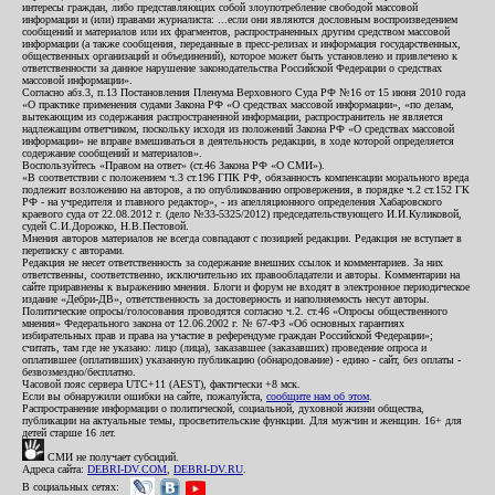
интересы граждан, либо представляющих собой злоупотребление свободой массовой
информации и (или) правами журналиста: ...если они являются дословным воспроизведением
сообщений и материалов или их фрагментов, распространенных другим средством массовой
информации (а также сообщения, переданные в пресс-релизах и информация государственных,
общественных организаций и объединений), которое может быть установлено и привлечено к
ответственности за данное нарушение законодательства Российской Федерации о средствах
массовой информации».
Согласно абз.3, п.13 Постановления Пленума Верховного Суда РФ №16 от 15 июня 2010 года
«О практике применения судами Закона РФ «О средствах массовой информации», «по делам,
вытекающим из содержания распространенной информации, распространитель не является
надлежащим ответчиком, поскольку исходя из положений Закона РФ «О средствах массовой
информации» не вправе вмешиваться в деятельность редакции, в ходе которой определяется
содержание сообщений и материалов».
Воспользуйтесь «Правом на ответ» (ст.46 Закона РФ «О СМИ»).
«В соответствии с положением ч.3 ст.196 ГПК РФ, обязанность компенсации морального вреда
подлежит возложению на авторов, а по опубликованию опровержения, в порядке ч.2 ст.152 ГК
РФ - на учредителя и главного редактор», - из апелляционного определения Хабаровского
краевого суда от 22.08.2012 г. (дело №33-5325/2012) председательствующего И.И.Куликовой,
судей С.И.Дорожко, Н.В.Пестовой.
Мнения авторов материалов не всегда совпадают с позицией редакции. Редакция не вступает в
переписку с авторами.
Редакция не несет ответственность за содержание внешних ссылок и комментариев. За них
ответственны, соответственно, исключительно их правообладатели и авторы. Комментарии на
сайте приравнены к выражению мнения. Блоги и форум не входят в электронное периодическое
издание «Дебри-ДВ», ответственность за достоверность и наполняемость несут авторы.
Политические опросы/голосования проводятся согласно ч.2. ст.46 «Опросы общественного
мнения» Федерального закона от 12.06.2002 г. № 67-ФЗ «Об основных гарантиях
избирательных прав и права на участие в референдуме граждан Российской Федерации»;
считать, там где не указано: лицо (лица), заказавшее (заказавших) проведение опроса и
оплатившее (оплативших) указанную публикацию (обнародование) - едино - сайт, без оплаты -
безвозмездно/бесплатно.
Часовой пояс сервера UTC+11 (AEST), фактически +8 мск.
Если вы обнаружили ошибки на сайте, пожалуйста,
сообщите нам об этом
.
Распространение информации о политической, социальной, духовной жизни общества,
публикации на актуальные темы, просветительские функции. Для мужчин и женщин. 16+ для
детей старше 16 лет.
СМИ не получает субсидий.
Адреса сайта:
DEBRI-DV.COM
,
DEBRI-DV.RU
.
В социальных сетях: