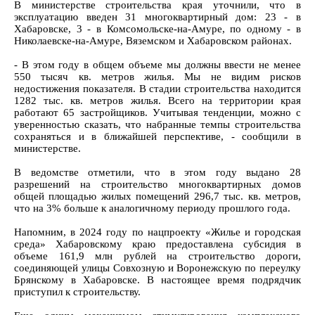
В министерстве строительства края уточнили, что в
эксплуатацию введен 31 многоквартирный дом: 23 - в
Хабаровске, 3 - в Комсомольске-на-Амуре, по одному - в
Николаевске-на-Амуре, Вяземском и Хабаровском районах.
- В этом году в общем объеме мы должны ввести не менее
550 тысяч кв. метров жилья. Мы не видим рисков
недостижения показателя. В стадии строительства находится
1282 тыс. кв. метров жилья. Всего на территории края
работают 65 застройщиков. Учитывая тенденции, можно с
уверенностью сказать, что набранные темпы строительства
сохраняться и в ближайшей перспективе, - сообщили в
министерстве.
В ведомстве отметили, что в этом году выдано 28
разрешений на строительство многоквартирных домов
общей площадью жилых помещений 296,7 тыс. кв. метров,
что на 3% больше к аналогичному периоду прошлого года.
Напомним, в 2024 году по нацпроекту «Жилье и городская
среда» Хабаровскому краю предоставлена субсидия в
объеме 161,9 млн рублей на строительство дороги,
соединяющей улицы Совхозную и Воронежскую по переулку
Брянскому в Хабаровске. В настоящее время подрядчик
приступил к строительству.