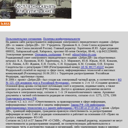
Пользовательское соглашение
,
Политика конфиденциальности
На данном сайте распространяется информация электронного периодического издания «Дебри-
ДВ» со знаком «Дебри-ДВ». 16+ Учредитель: Пронякин К.А. (член Союза журналистов
России, член Союза писателей России). Главный редактор: Харитонова И.Ю. Адрес редакции:
680032, Хабаровский край, Хабаровск, проспект 60-летия Октября, 88-46, т./ф.84212296081.
Электронная приемная:
Отправить сообщение
. E-mail:
editor@debri-dv.com
Редакционный совет электронного периодического издания «Дебри-ДВ» (на общественных
началах): К.А. Пронякин, И.Ю. Харитонова, А.Э. Мирмович, Ю.Н. Юрьев, Ю.В. Ковалев,
Л.Н. Левина, А.Ю. Жданов, Е.Н. Голубь, С.Н. Бурындин, Б.М. Сухинин, О.В. Егорова
Свидетельство о регистрации СМИ (Регистрационный номер)
ЭЛ № ФС77-45537
выдано
Федеральной службой по надзору в сфере связи, информационных технологий и массовых
коммуникаций (Роскомнадзор) 16.06.2011 г. Территория распространения: Российская
Федерация, зарубежные страны.
В 2006 г. проект «Дебри-ДВ» был создан как электронный частный архив, в соответствии с
ФЗ
№ 125 «Об архивном деле в Российской Федерации»
, согласно п. 2 ст. 13 «Создание архивов».
Основной фонд архива составляют публикации газет и журналов, изданные книги, а также
рукописи по дальневосточной (РФ) тематике. Доступ к архивным документам является
открытым в электронном виде, согласно п. 1 ст. 24 вышеобозначенного закона. Архивные
документы к частной собственности редакции не относятся, согласно ст.ст. 1275, 1276, 1306
Гражданского кодекса РФ
.
Согласно ч.2. п.3. ст.17 «Ответственность за правонарушения в сфере информации,
информационных технологий и защиты информации»
Закона РФ «Об информации,
информационных технологиях и о защите информации» (ФЗ-149 от 27.07.06 г.)
архив «Дебри-
ДВ», хранящий информацию, гражданско-правовую ответственность за распространение
информации не несет. Сайт и редакция основываются и работают на основании ст.8 «Право на
доступ к информации» ФЗ-149.
Согласно пп.3,4,6 ст.57 Закона РФ «О СМИ», «Редакция, главный редактор, журналист не несут
ответственности за распространение сведений, не соответствующих действительности и
порочащих честь и достоинство граждан и организаций, либо ущемляющих права и законные