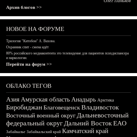
Олег Паньков
Архив блогов >>
НОВОЕ НА ФОРУМЕ
Трилогия "Китобои" А. Вахова.
Охранник спит - смена идёт
80% российского медиаконтента это телевидение для пациентов психдиспансера
и наркологии.
Перейти на форум >>
ОБЛАКО ТЕГОВ
Азия
Амурская область
Анадырь
Арктика
Биробиджан
Владивосток
Благовещенск
Дальневосточный
Восточный военный округ
федеральный округ
Дальний Восток
ЕАО
Камчатский край
Забайкалье
Забайкальский край