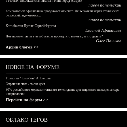
в газетах Тихоокеанская Звезда и Наш Город Амурск
павел попельский
Комсомольск официально продолжает отмечать День памяти жертв сталинских
репрессий: задумаемся...
павел попельский
Кого боится Путин: Сергей Фургал
Евгений Афанасьев
Повышение платы в автобусах за проезд: кто виноват, и что делать?
Олег Паньков
Архив блогов >>
НОВОЕ НА ФОРУМЕ
Трилогия "Китобои" А. Вахова.
Охранник спит - смена идёт
80% российского медиаконтента это телевидение для пациентов психдиспансера
и наркологии.
Перейти на форум >>
ОБЛАКО ТЕГОВ