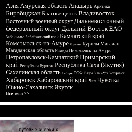
Азия
Амурская область
Анадырь
Арктика
Биробиджан
Владивосток
Благовещенск
Дальневосточный
Восточный военный округ
федеральный округ
Дальний Восток
ЕАО
Камчатский край
Забайкалье
Забайкальский край
Комсомольск-на-Амуре
Магадан
Курилы
Корякия
Магаданская область
Николаевск-на-Амуре
Находка
Приморский
Петропавловск-Камчатский
край
Республика Саха (Якутия)
Республика Бурятия
Сахалинская область
ТОФ
Тында
Улан-Удэ
Уссурийск
Сибирь
Хабаровск
Хабаровский край
Чукотка
Чита
Южно-Сахалинск
Якутск
Все теги >>