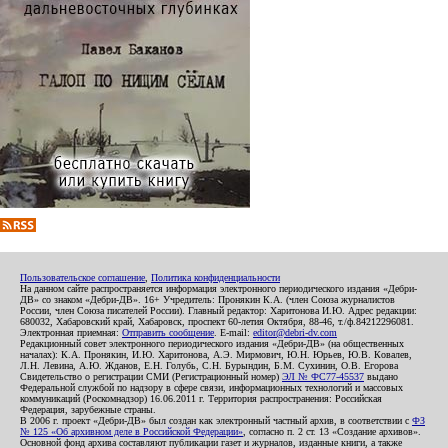
Пользовательское соглашение
,
Политика конфиденциальности
На данном сайте распространяется информация электронного периодического издания «Дебри-
ДВ» со знаком «Дебри-ДВ». 16+ Учредитель: Пронякин К.А. (член Союза журналистов
России, член Союза писателей России). Главный редактор: Харитонова И.Ю. Адрес редакции:
680032, Хабаровский край, Хабаровск, проспект 60-летия Октября, 88-46, т./ф.84212296081.
Электронная приемная:
Отправить сообщение
. E-mail:
editor@debri-dv.com
Редакционный совет электронного периодического издания «Дебри-ДВ» (на общественных
началах): К.А. Пронякин, И.Ю. Харитонова, А.Э. Мирмович, Ю.Н. Юрьев, Ю.В. Ковалев,
Л.Н. Левина, А.Ю. Жданов, Е.Н. Голубь, С.Н. Бурындин, Б.М. Сухинин, О.В. Егорова
Свидетельство о регистрации СМИ (Регистрационный номер)
ЭЛ № ФС77-45537
выдано
Федеральной службой по надзору в сфере связи, информационных технологий и массовых
коммуникаций (Роскомнадзор) 16.06.2011 г. Территория распространения: Российская
Федерация, зарубежные страны.
В 2006 г. проект «Дебри-ДВ» был создан как электронный частный архив, в соответствии с
ФЗ
№ 125 «Об архивном деле в Российской Федерации»
, согласно п. 2 ст. 13 «Создание архивов».
Основной фонд архива составляют публикации газет и журналов, изданные книги, а также