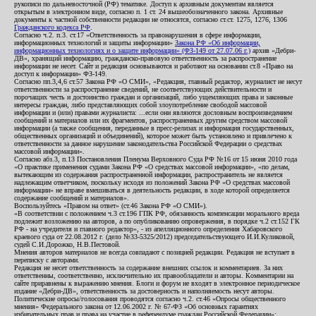
рукописи по дальневосточной (РФ) тематике. Доступ к архивным документам является
открытым в электронном виде, согласно п. 1 ст. 24 вышеобозначенного закона. Архивные
документы к частной собственности редакции не относятся, согласно ст.ст. 1275, 1276, 1306
Гражданского кодекса РФ
.
Согласно ч.2. п.3. ст.17 «Ответственность за правонарушения в сфере информации,
информационных технологий и защиты информации»
Закона РФ «Об информации,
информационных технологиях и о защите информации» (ФЗ-149 от 27.07.06 г.)
архив «Дебри-
ДВ», хранящий информацию, гражданско-правовую ответственность за распространение
информации не несет. Сайт и редакция основываются и работают на основании ст.8 «Право на
доступ к информации» ФЗ-149.
Согласно пп.3,4,6 ст.57 Закона РФ «О СМИ», «Редакция, главный редактор, журналист не несут
ответственности за распространение сведений, не соответствующих действительности и
порочащих честь и достоинство граждан и организаций, либо ущемляющих права и законные
интересы граждан, либо представляющих собой злоупотребление свободой массовой
информации и (или) правами журналиста: ...если они являются дословным воспроизведением
сообщений и материалов или их фрагментов, распространенных другим средством массовой
информации (а также сообщения, переданные в пресс-релизах и информация государственных,
общественных организаций и объединений), которое может быть установлено и привлечено к
ответственности за данное нарушение законодательства Российской Федерации о средствах
массовой информации».
Согласно абз.3, п.13 Постановления Пленума Верховного Суда РФ №16 от 15 июня 2010 года
«О практике применения судами Закона РФ «О средствах массовой информации», «по делам,
вытекающим из содержания распространенной информации, распространитель не является
надлежащим ответчиком, поскольку исходя из положений Закона РФ «О средствах массовой
информации» не вправе вмешиваться в деятельность редакции, в ходе которой определяется
содержание сообщений и материалов».
Воспользуйтесь «Правом на ответ» (ст.46 Закона РФ «О СМИ»).
«В соответствии с положением ч.3 ст.196 ГПК РФ, обязанность компенсации морального вреда
подлежит возложению на авторов, а по опубликованию опровержения, в порядке ч.2 ст.152 ГК
РФ - на учредителя и главного редактор», - из апелляционного определения Хабаровского
краевого суда от 22.08.2012 г. (дело №33-5325/2012) председательствующего И.И.Куликовой,
судей С.И.Дорожко, Н.В.Пестовой.
Мнения авторов материалов не всегда совпадают с позицией редакции. Редакция не вступает в
переписку с авторами.
Редакция не несет ответственность за содержание внешних ссылок и комментариев. За них
ответственны, соответственно, исключительно их правообладатели и авторы. Комментарии на
сайте приравнены к выражению мнения. Блоги и форум не входят в электронное периодическое
издание «Дебри-ДВ», ответственность за достоверность и наполняемость несут авторы.
Политические опросы/голосования проводятся согласно ч.2. ст.46 «Опросы общественного
мнения» Федерального закона от 12.06.2002 г. № 67-ФЗ «Об основных гарантиях
избирательных прав и права на участие в референдуме граждан Российской Федерации»;