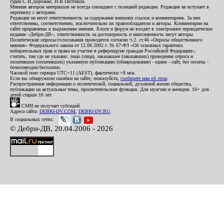
судей С.И.Дорожко, Н.В.Пестовой.
Мнения авторов материалов не всегда совпадают с позицией редакции. Редакция не вступает в
переписку с авторами.
Редакция не несет ответственность за содержание внешних ссылок и комментариев. За них
ответственны, соответственно, исключительно их правообладатели и авторы. Комментарии на
сайте приравнены к выражению мнения. Блоги и форум не входят в электронное периодическое
издание «Дебри-ДВ», ответственность за достоверность и наполняемость несут авторы.
Политические опросы/голосования проводятся согласно ч.2. ст.46 «Опросы общественного
мнения» Федерального закона от 12.06.2002 г. № 67-ФЗ «Об основных гарантиях
избирательных прав и права на участие в референдуме граждан Российской Федерации»;
считать, там где не указано: лицо (лица), заказавшее (заказавших) проведение опроса и
оплатившее (оплативших) указанную публикацию (обнародование) - едино - сайт, без оплаты -
безвозмездно/бесплатно.
Часовой пояс сервера UTC+11 (AEST), фактически +8 мск.
Если вы обнаружили ошибки на сайте, пожалуйста,
сообщите нам об этом
.
Распространение информации о политической, социальной, духовной жизни общества,
публикации на актуальные темы, просветительские функции. Для мужчин и женщин. 16+ для
детей старше 16 лет.
СМИ не получает субсидий.
Адреса сайта:
DEBRI-DV.COM
,
DEBRI-DV.RU
.
В социальных сетях:
© Дебри-ДВ, 20.04.2006 - 2026