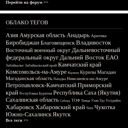
Перейти на форум >>
ОБЛАКО ТЕГОВ
Азия
Амурская область
Анадырь
Арктика
Биробиджан
Владивосток
Благовещенск
Дальневосточный
Восточный военный округ
федеральный округ
Дальний Восток
ЕАО
Камчатский край
Забайкалье
Забайкальский край
Комсомольск-на-Амуре
Магадан
Курилы
Корякия
Магаданская область
Николаевск-на-Амуре
Находка
Приморский
Петропавловск-Камчатский
край
Республика Саха (Якутия)
Республика Бурятия
Сахалинская область
ТОФ
Тында
Улан-Удэ
Уссурийск
Сибирь
Хабаровск
Хабаровский край
Чукотка
Чита
Южно-Сахалинск
Якутск
Все теги >>