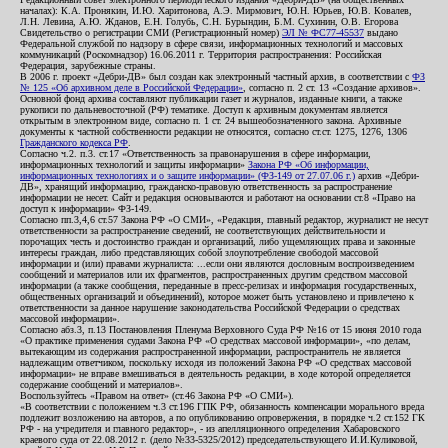
началах): К.А. Пронякин, И.Ю. Харитонова, А.Э. Мирмович, Ю.Н. Юрьев, Ю.В. Ковалев,
Л.Н. Левина, А.Ю. Жданов, Е.Н. Голубь, С.Н. Бурындин, Б.М. Сухинин, О.В. Егорова
Свидетельство о регистрации СМИ (Регистрационный номер)
ЭЛ № ФС77-45537
выдано
Федеральной службой по надзору в сфере связи, информационных технологий и массовых
коммуникаций (Роскомнадзор) 16.06.2011 г. Территория распространения: Российская
Федерация, зарубежные страны.
В 2006 г. проект «Дебри-ДВ» был создан как электронный частный архив, в соответствии с
ФЗ
№ 125 «Об архивном деле в Российской Федерации»
, согласно п. 2 ст. 13 «Создание архивов».
Основной фонд архива составляют публикации газет и журналов, изданные книги, а также
рукописи по дальневосточной (РФ) тематике. Доступ к архивным документам является
открытым в электронном виде, согласно п. 1 ст. 24 вышеобозначенного закона. Архивные
документы к частной собственности редакции не относятся, согласно ст.ст. 1275, 1276, 1306
Гражданского кодекса РФ
.
Согласно ч.2. п.3. ст.17 «Ответственность за правонарушения в сфере информации,
информационных технологий и защиты информации»
Закона РФ «Об информации,
информационных технологиях и о защите информации» (ФЗ-149 от 27.07.06 г.)
архив «Дебри-
ДВ», хранящий информацию, гражданско-правовую ответственность за распространение
информации не несет. Сайт и редакция основываются и работают на основании ст.8 «Право на
доступ к информации» ФЗ-149.
Согласно пп.3,4,6 ст.57 Закона РФ «О СМИ», «Редакция, главный редактор, журналист не несут
ответственности за распространение сведений, не соответствующих действительности и
порочащих честь и достоинство граждан и организаций, либо ущемляющих права и законные
интересы граждан, либо представляющих собой злоупотребление свободой массовой
информации и (или) правами журналиста: ...если они являются дословным воспроизведением
сообщений и материалов или их фрагментов, распространенных другим средством массовой
информации (а также сообщения, переданные в пресс-релизах и информация государственных,
общественных организаций и объединений), которое может быть установлено и привлечено к
ответственности за данное нарушение законодательства Российской Федерации о средствах
массовой информации».
Согласно абз.3, п.13 Постановления Пленума Верховного Суда РФ №16 от 15 июня 2010 года
«О практике применения судами Закона РФ «О средствах массовой информации», «по делам,
вытекающим из содержания распространенной информации, распространитель не является
надлежащим ответчиком, поскольку исходя из положений Закона РФ «О средствах массовой
информации» не вправе вмешиваться в деятельность редакции, в ходе которой определяется
содержание сообщений и материалов».
Воспользуйтесь «Правом на ответ» (ст.46 Закона РФ «О СМИ»).
«В соответствии с положением ч.3 ст.196 ГПК РФ, обязанность компенсации морального вреда
подлежит возложению на авторов, а по опубликованию опровержения, в порядке ч.2 ст.152 ГК
РФ - на учредителя и главного редактор», - из апелляционного определения Хабаровского
краевого суда от 22.08.2012 г. (дело №33-5325/2012) председательствующего И.И.Куликовой,