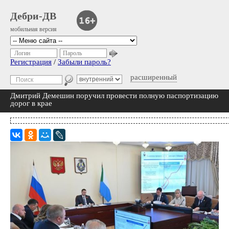
Дебри-ДВ
мобильная версия
Логин
Пароль
Регистрация
/
Забыли пароль?
расширенный
Дмитрий Демешин поручил провести полную паспортизацию
дорог в крае