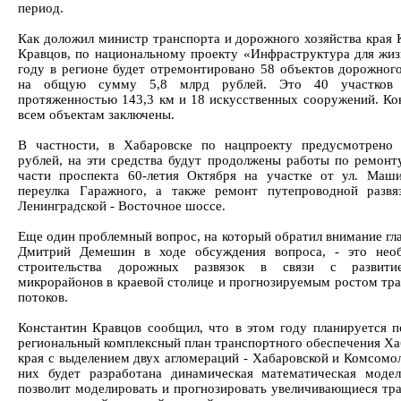
период.
Как доложил министр транспорта и дорожного хозяйства края 
Кравцов, по национальному проекту «Инфраструктура для жиз
году в регионе будет отремонтировано 58 объектов дорожного
на общую сумму 5,8 млрд рублей. Это 40 участков 
протяженностью 143,3 км и 18 искусственных сооружений. Ко
всем объектам заключены.
В частности, в Хабаровске по нацпроекту предусмотрено
рублей, на эти средства будут продолжены работы по ремонт
части проспекта 60-летия Октября на участке от ул. Маш
переулка Гаражного, а также ремонт путепроводной развя
Ленинградской - Восточное шоссе.
Еще один проблемный вопрос, на который обратил внимание гла
Дмитрий Демешин в ходе обсуждения вопроса, - это необ
строительства дорожных развязок в связи с развит
микрорайонов в краевой столице и прогнозируемым ростом тр
потоков.
Константин Кравцов сообщил, что в этом году планируется п
региональный комплексный план транспортного обеспечения Ха
края с выделением двух агломераций - Хабаровской и Комсомол
них будет разработана динамическая математическая модел
позволит моделировать и прогнозировать увеличивающиеся тр