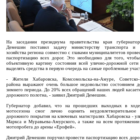
На заседании президиума правительства края губернато
Демешин поставил задачу министерству транспорта и 
хозяйства региона совместно с главами муниципалитетов прове
паспортизацию всех дорог. Это необходимо для того, чтобы
объективную картину состояния всей улично-дорожной сети
выделять средства в первую очередь на самые проблемные учас
- Жители Хабаровска, Комсомольска-на-Амуре, Советско-
района выражают очень большое недовольство состоянием д
зимнего периода. До 20% всех обращений наших людей касаетс
дорожного полотна, - заявил Дмитрий Демешин.
Губернатор добавил, что на прошедших выходных в ходе
мотосезона смог лично оценить неудовлетворительное 
дорожного покрытия на ключевых магистралях Хабаровска - ул
Маркса и Муравьева-Амурского, а также на всем протяжени
мотопробега до арены «Ерофей».
Дмитрий Демешин поручил провести паспортизацию всех дорог