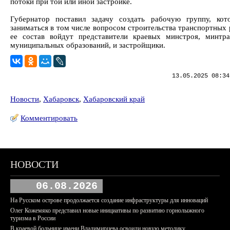
потоки при той или иной застройке.
Губернатор поставил задачу создать рабочую группу, кот
заниматься в том числе вопросом строительства транспортных 
ее состав войдут представители краевых минстроя, минтра
муниципальных образований, и застройщики.
13.05.2025 08:34
Новости
,
Хабаровск
,
Хабаровский край
Комментировать
НОВОСТИ
06.08.2026
На Русском острове продолжается создание инфраструктуры для инноваций
Олег Кожемяко представил новые инициативы по развитию горнолыжного
туризма в России
В краевой больнице имени Владимирцева освоили новую методику