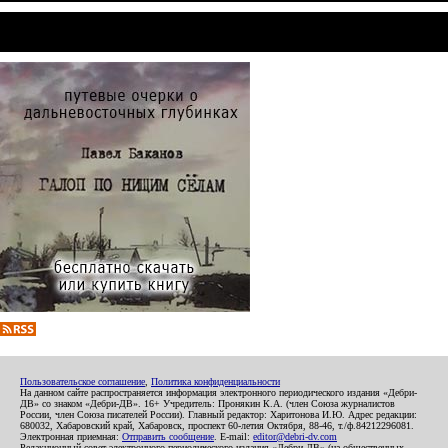
Пользовательское соглашение
,
Политика конфиденциальности
На данном сайте распространяется информация электронного периодического издания «Дебри-
ДВ» со знаком «Дебри-ДВ». 16+ Учредитель: Пронякин К.А. (член Союза журналистов
России, член Союза писателей России). Главный редактор: Харитонова И.Ю. Адрес редакции:
680032, Хабаровский край, Хабаровск, проспект 60-летия Октября, 88-46, т./ф.84212296081.
Электронная приемная:
Отправить сообщение
. E-mail:
editor@debri-dv.com
Редакционный совет электронного периодического издания «Дебри-ДВ» (на общественных