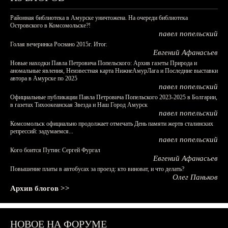
Районная библиотека в Амурске уничтожена. На очереди библиотека
Островского в Комсомольске?!
павел попельский
Голая вечеринка Роснано 2015г. Итог.
Евгений Афанасьев
Новые находки Павла Петровича Попельского: Архив газеты Природа и
аномальные явления, Неизвестная карта НижнеАмурЛага и Последние выставки
автора в Амурске по 2025
павел попельский
Официальные публикации Павла Петровича Попельского 2023-2025 в Болгарии,
в газетах Тихоокеанская Звезда и Наш Город Амурск
павел попельский
Комсомольск официально продолжает отмечать День памяти жертв сталинских
репрессий: задумаемся...
павел попельский
Кого боится Путин: Сергей Фургал
Евгений Афанасьев
Повышение платы в автобусах за проезд: кто виноват, и что делать?
Олег Паньков
Архив блогов >>
НОВОЕ НА ФОРУМЕ