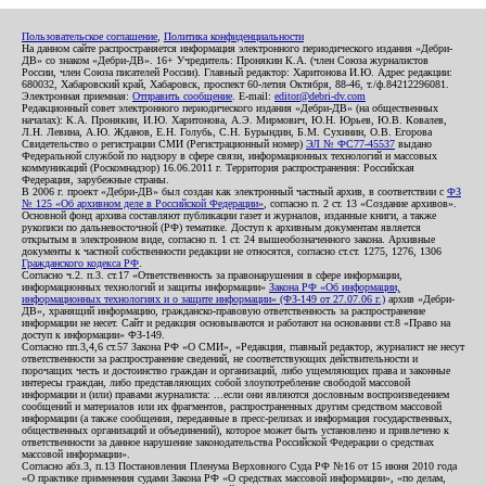
Пользовательское соглашение
,
Политика конфиденциальности
На данном сайте распространяется информация электронного периодического издания «Дебри-
ДВ» со знаком «Дебри-ДВ». 16+ Учредитель: Пронякин К.А. (член Союза журналистов
России, член Союза писателей России). Главный редактор: Харитонова И.Ю. Адрес редакции:
680032, Хабаровский край, Хабаровск, проспект 60-летия Октября, 88-46, т./ф.84212296081.
Электронная приемная:
Отправить сообщение
. E-mail:
editor@debri-dv.com
Редакционный совет электронного периодического издания «Дебри-ДВ» (на общественных
началах): К.А. Пронякин, И.Ю. Харитонова, А.Э. Мирмович, Ю.Н. Юрьев, Ю.В. Ковалев,
Л.Н. Левина, А.Ю. Жданов, Е.Н. Голубь, С.Н. Бурындин, Б.М. Сухинин, О.В. Егорова
Свидетельство о регистрации СМИ (Регистрационный номер)
ЭЛ № ФС77-45537
выдано
Федеральной службой по надзору в сфере связи, информационных технологий и массовых
коммуникаций (Роскомнадзор) 16.06.2011 г. Территория распространения: Российская
Федерация, зарубежные страны.
В 2006 г. проект «Дебри-ДВ» был создан как электронный частный архив, в соответствии с
ФЗ
№ 125 «Об архивном деле в Российской Федерации»
, согласно п. 2 ст. 13 «Создание архивов».
Основной фонд архива составляют публикации газет и журналов, изданные книги, а также
рукописи по дальневосточной (РФ) тематике. Доступ к архивным документам является
открытым в электронном виде, согласно п. 1 ст. 24 вышеобозначенного закона. Архивные
документы к частной собственности редакции не относятся, согласно ст.ст. 1275, 1276, 1306
Гражданского кодекса РФ
.
Согласно ч.2. п.3. ст.17 «Ответственность за правонарушения в сфере информации,
информационных технологий и защиты информации»
Закона РФ «Об информации,
информационных технологиях и о защите информации» (ФЗ-149 от 27.07.06 г.)
архив «Дебри-
ДВ», хранящий информацию, гражданско-правовую ответственность за распространение
информации не несет. Сайт и редакция основываются и работают на основании ст.8 «Право на
доступ к информации» ФЗ-149.
Согласно пп.3,4,6 ст.57 Закона РФ «О СМИ», «Редакция, главный редактор, журналист не несут
ответственности за распространение сведений, не соответствующих действительности и
порочащих честь и достоинство граждан и организаций, либо ущемляющих права и законные
интересы граждан, либо представляющих собой злоупотребление свободой массовой
информации и (или) правами журналиста: ...если они являются дословным воспроизведением
сообщений и материалов или их фрагментов, распространенных другим средством массовой
информации (а также сообщения, переданные в пресс-релизах и информация государственных,
общественных организаций и объединений), которое может быть установлено и привлечено к
ответственности за данное нарушение законодательства Российской Федерации о средствах
массовой информации».
Согласно абз.3, п.13 Постановления Пленума Верховного Суда РФ №16 от 15 июня 2010 года
«О практике применения судами Закона РФ «О средствах массовой информации», «по делам,