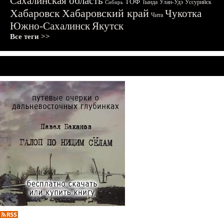
Сахалинская область
ТОФ
Тында
Улан-Удэ
Уссурийск
Сибирь
Хабаровск
Хабаровский край
Чукотка
Чита
Южно-Сахалинск
Якутск
Все теги >>