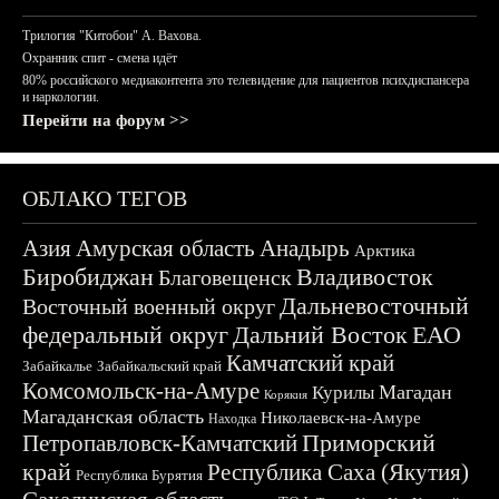
Трилогия "Китобои" А. Вахова.
Охранник спит - смена идёт
80% российского медиаконтента это телевидение для пациентов психдиспансера
и наркологии.
Перейти на форум >>
ОБЛАКО ТЕГОВ
Азия
Амурская область
Анадырь
Арктика
Биробиджан
Владивосток
Благовещенск
Дальневосточный
Восточный военный округ
федеральный округ
Дальний Восток
ЕАО
Камчатский край
Забайкалье
Забайкальский край
Комсомольск-на-Амуре
Магадан
Курилы
Корякия
Магаданская область
Николаевск-на-Амуре
Находка
Приморский
Петропавловск-Камчатский
край
Республика Саха (Якутия)
Республика Бурятия