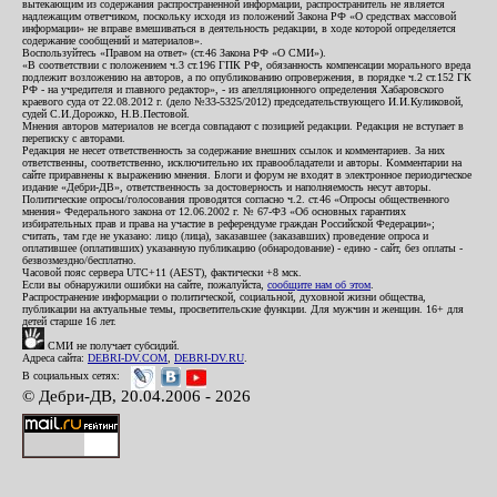
вытекающим из содержания распространенной информации, распространитель не является
надлежащим ответчиком, поскольку исходя из положений Закона РФ «О средствах массовой
информации» не вправе вмешиваться в деятельность редакции, в ходе которой определяется
содержание сообщений и материалов».
Воспользуйтесь «Правом на ответ» (ст.46 Закона РФ «О СМИ»).
«В соответствии с положением ч.3 ст.196 ГПК РФ, обязанность компенсации морального вреда
подлежит возложению на авторов, а по опубликованию опровержения, в порядке ч.2 ст.152 ГК
РФ - на учредителя и главного редактор», - из апелляционного определения Хабаровского
краевого суда от 22.08.2012 г. (дело №33-5325/2012) председательствующего И.И.Куликовой,
судей С.И.Дорожко, Н.В.Пестовой.
Мнения авторов материалов не всегда совпадают с позицией редакции. Редакция не вступает в
переписку с авторами.
Редакция не несет ответственность за содержание внешних ссылок и комментариев. За них
ответственны, соответственно, исключительно их правообладатели и авторы. Комментарии на
сайте приравнены к выражению мнения. Блоги и форум не входят в электронное периодическое
издание «Дебри-ДВ», ответственность за достоверность и наполняемость несут авторы.
Политические опросы/голосования проводятся согласно ч.2. ст.46 «Опросы общественного
мнения» Федерального закона от 12.06.2002 г. № 67-ФЗ «Об основных гарантиях
избирательных прав и права на участие в референдуме граждан Российской Федерации»;
считать, там где не указано: лицо (лица), заказавшее (заказавших) проведение опроса и
оплатившее (оплативших) указанную публикацию (обнародование) - едино - сайт, без оплаты -
безвозмездно/бесплатно.
Часовой пояс сервера UTC+11 (AEST), фактически +8 мск.
Если вы обнаружили ошибки на сайте, пожалуйста,
сообщите нам об этом
.
Распространение информации о политической, социальной, духовной жизни общества,
публикации на актуальные темы, просветительские функции. Для мужчин и женщин. 16+ для
детей старше 16 лет.
СМИ не получает субсидий.
Адреса сайта:
DEBRI-DV.COM
,
DEBRI-DV.RU
.
В социальных сетях:
© Дебри-ДВ, 20.04.2006 - 2026