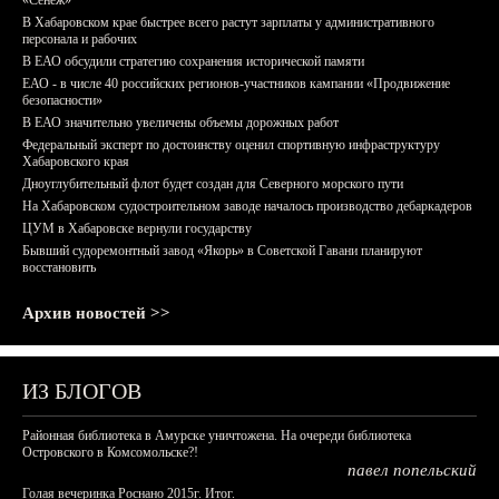
«Сенеж»
В Хабаровском крае быстрее всего растут зарплаты у административного
персонала и рабочих
В ЕАО обсудили стратегию сохранения исторической памяти
ЕАО - в числе 40 российских регионов-участников кампании «Продвижение
безопасности»
В ЕАО значительно увеличены объемы дорожных работ
Федеральный эксперт по достоинству оценил спортивную инфраструктуру
Хабаровского края
Дноуглубительный флот будет создан для Северного морского пути
На Хабаровском судостроительном заводе началось производство дебаркадеров
ЦУМ в Хабаровске вернули государству
Бывший судоремонтный завод «Якорь» в Советской Гавани планируют
восстановить
Архив новостей >>
ИЗ БЛОГОВ
Районная библиотека в Амурске уничтожена. На очереди библиотека
Островского в Комсомольске?!
павел попельский
Голая вечеринка Роснано 2015г. Итог.