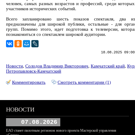
человек, самых разных возрастов и профессий, среди которых
участников исторических событий.
Всего запланировано шесть показов спектакля, два и
предназначены для широкой публики, остальные - для орга
групп. Помимо этого, идет подготовка к телеверсии, котора
познакомиться со спектаклем широкой аудитории.
18.08.2025 09:00
Новости
,
Солодов Владимир Викторович
,
Камчатский край
,
Кур
Петропавловск-Камчатский
Комментировать
Смотреть комментарии (1)
НОВОСТИ
07.08.2026
ЕАО станет пилотным регионом нового проекта Мастерской управления