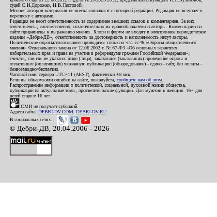
судей С.И.Дорожко, Н.В.Пестовой.
Мнения авторов материалов не всегда совпадают с позицией редакции. Редакция не вступает в
переписку с авторами.
Редакция не несет ответственность за содержание внешних ссылок и комментариев. За них
ответственны, соответственно, исключительно их правообладатели и авторы. Комментарии на
сайте приравнены к выражению мнения. Блоги и форум не входят в электронное периодическое
издание «Дебри-ДВ», ответственность за достоверность и наполняемость несут авторы.
Политические опросы/голосования проводятся согласно ч.2. ст.46 «Опросы общественного
мнения» Федерального закона от 12.06.2002 г. № 67-ФЗ «Об основных гарантиях
избирательных прав и права на участие в референдуме граждан Российской Федерации»;
считать, там где не указано: лицо (лица), заказавшее (заказавших) проведение опроса и
оплатившее (оплативших) указанную публикацию (обнародование) - едино - сайт, без оплаты -
безвозмездно/бесплатно.
Часовой пояс сервера UTC+11 (AEST), фактически +8 мск.
Если вы обнаружили ошибки на сайте, пожалуйста,
сообщите нам об этом
.
Распространение информации о политической, социальной, духовной жизни общества,
публикации на актуальные темы, просветительские функции. Для мужчин и женщин. 16+ для
детей старше 16 лет.
СМИ не получает субсидий.
Адреса сайта:
DEBRI-DV.COM
,
DEBRI-DV.RU
.
В социальных сетях:
© Дебри-ДВ, 20.04.2006 - 2026