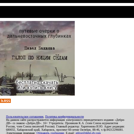
Пользовательское соглашение
,
Политика конфиденциальности
На данном сайте распространяется информация электронного периодического издания «Дебри-
ДВ» со знаком «Дебри-ДВ». 16+ Учредитель: Пронякин К.А. (член Союза журналистов
России, член Союза писателей России). Главный редактор: Харитонова И.Ю. Адрес редакции:
680032, Хабаровский край, Хабаровск, проспект 60-летия Октября, 88-46, т./ф.84212296081.
Электронная приемная:
Отправить сообщение
. E-mail:
editor@debri-dv.com