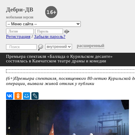
Дебри-ДВ
мобильная версия
Логин
Пароль
Регистрация
/
Забыли пароль?
расширенный
Премьера спектакля «Баллада о Курильском десанте»
состоялась в Камчатском театре драмы и комедии
(6+)Премьера спектакля, посвященного 80-летию Курильской 
операции, вызвала живой отклик у публики