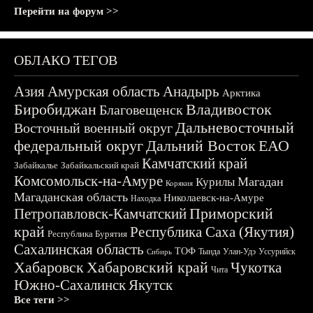
Перейти на форум >>
ОБЛАКО ТЕГОВ
Азия
Амурская область
Анадырь
Арктика
Биробиджан
Владивосток
Благовещенск
Дальневосточный
Восточный военный округ
федеральный округ
Дальний Восток
ЕАО
Камчатский край
Забайкалье
Забайкальский край
Комсомольск-на-Амуре
Магадан
Курилы
Корякия
Магаданская область
Николаевск-на-Амуре
Находка
Приморский
Петропавловск-Камчатский
край
Республика Саха (Якутия)
Республика Бурятия
Сахалинская область
ТОФ
Тында
Улан-Удэ
Уссурийск
Сибирь
Хабаровск
Хабаровский край
Чукотка
Чита
Южно-Сахалинск
Якутск
Все теги >>