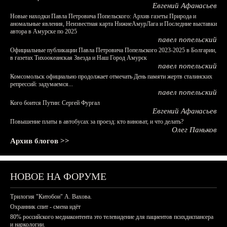
Евгений Афанасьев
Новые находки Павла Петровича Попельского: Архив газеты Природа и
аномальные явления, Неизвестная карта НижнеАмурЛага и Последние выставки
автора в Амурске по 2025
павел попельский
Официальные публикации Павла Петровича Попельского 2023-2025 в Болгарии,
в газетах Тихоокеанская Звезда и Наш Город Амурск
павел попельский
Комсомольск официально продолжает отмечать День памяти жертв сталинских
репрессий: задумаемся...
павел попельский
Кого боится Путин: Сергей Фургал
Евгений Афанасьев
Повышение платы в автобусах за проезд: кто виноват, и что делать?
Олег Паньков
Архив блогов >>
НОВОЕ НА ФОРУМЕ
Трилогия "Китобои" А. Вахова.
Охранник спит - смена идёт
80% российского медиаконтента это телевидение для пациентов психдиспансера
и наркологии.