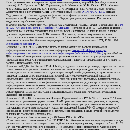
Редакционный совет электронного периодического издания «Дебри-ДВ» (на общественных
началах): К.А. Пронякин, И.Ю. Харитонова, А.Э. Мирмович, Ю.Н. Юрьев, Ю.В. Ковалев,
Л.Н. Левина, А.Ю. Жданов, Е.Н. Голубь, С.Н. Бурындин, Б.М. Сухинин, О.В. Егорова
Свидетельство о регистрации СМИ (Регистрационный номер)
ЭЛ № ФС77-45537
выдано
Федеральной службой по надзору в сфере связи, информационных технологий и массовых
коммуникаций (Роскомнадзор) 16.06.2011 г. Территория распространения: Российская
Федерация, зарубежные страны.
В 2006 г. проект «Дебри-ДВ» был создан как электронный частный архив, в соответствии с
ФЗ
№ 125 «Об архивном деле в Российской Федерации»
, согласно п. 2 ст. 13 «Создание архивов».
Основной фонд архива составляют публикации газет и журналов, изданные книги, а также
рукописи по дальневосточной (РФ) тематике. Доступ к архивным документам является
открытым в электронном виде, согласно п. 1 ст. 24 вышеобозначенного закона. Архивные
документы к частной собственности редакции не относятся, согласно ст.ст. 1275, 1276, 1306
Гражданского кодекса РФ
.
Согласно ч.2. п.3. ст.17 «Ответственность за правонарушения в сфере информации,
информационных технологий и защиты информации»
Закона РФ «Об информации,
информационных технологиях и о защите информации» (ФЗ-149 от 27.07.06 г.)
архив «Дебри-
ДВ», хранящий информацию, гражданско-правовую ответственность за распространение
информации не несет. Сайт и редакция основываются и работают на основании ст.8 «Право на
доступ к информации» ФЗ-149.
Согласно пп.3,4,6 ст.57 Закона РФ «О СМИ», «Редакция, главный редактор, журналист не несут
ответственности за распространение сведений, не соответствующих действительности и
порочащих честь и достоинство граждан и организаций, либо ущемляющих права и законные
интересы граждан, либо представляющих собой злоупотребление свободой массовой
информации и (или) правами журналиста: ...если они являются дословным воспроизведением
сообщений и материалов или их фрагментов, распространенных другим средством массовой
информации (а также сообщения, переданные в пресс-релизах и информация государственных,
общественных организаций и объединений), которое может быть установлено и привлечено к
ответственности за данное нарушение законодательства Российской Федерации о средствах
массовой информации».
Согласно абз.3, п.13 Постановления Пленума Верховного Суда РФ №16 от 15 июня 2010 года
«О практике применения судами Закона РФ «О средствах массовой информации», «по делам,
вытекающим из содержания распространенной информации, распространитель не является
надлежащим ответчиком, поскольку исходя из положений Закона РФ «О средствах массовой
информации» не вправе вмешиваться в деятельность редакции, в ходе которой определяется
содержание сообщений и материалов».
Воспользуйтесь «Правом на ответ» (ст.46 Закона РФ «О СМИ»).
«В соответствии с положением ч.3 ст.196 ГПК РФ, обязанность компенсации морального вреда
подлежит возложению на авторов, а по опубликованию опровержения, в порядке ч.2 ст.152 ГК
РФ - на учредителя и главного редактор», - из апелляционного определения Хабаровского
краевого суда от 22.08.2012 г. (дело №33-5325/2012) председательствующего И.И.Куликовой,