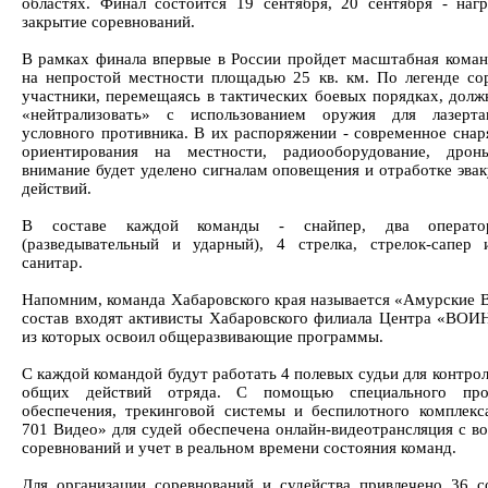
областях. Финал состоится 19 сентября, 20 сентября - наг
закрытие соревнований.
В рамках финала впервые в России пройдет масштабная коман
на непростой местности площадью 25 кв. км. По легенде со
участники, перемещаясь в тактических боевых порядках, долж
«нейтрализовать» с использованием оружия для лазерта
условного противника. В их распоряжении - современное снар
ориентирования на местности, радиооборудование, дрон
внимание будет уделено сигналам оповещения и отработке эва
действий.
В составе каждой команды - снайпер, два операт
(разведывательный и ударный), 4 стрелка, стрелок-сапер 
санитар.
Напомним, команда Хабаровского края называется «Амурские
состав входят активисты Хабаровского филиала Центра «ВОИ
из которых освоил общеразвивающие программы.
С каждой командой будут работать 4 полевых судьи для контро
общих действий отряда. С помощью специального про
обеспечения, трекинговой системы и беспилотного комплекс
701 Видео» для судей обеспечена онлайн-видеотрансляция с во
соревнований и учет в реальном времени состояния команд.
Для организации соревнований и судейства привлечено 36 с