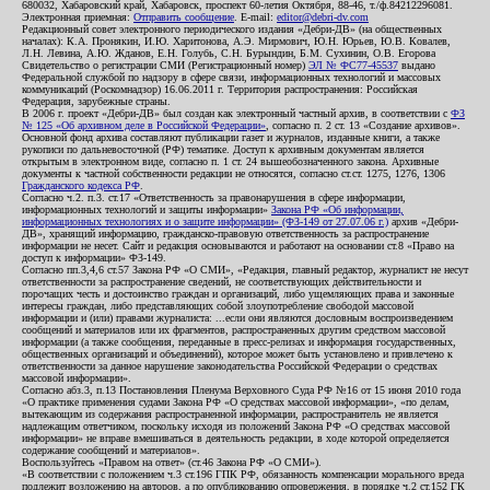
680032, Хабаровский край, Хабаровск, проспект 60-летия Октября, 88-46, т./ф.84212296081.
Электронная приемная:
Отправить сообщение
. E-mail:
editor@debri-dv.com
Редакционный совет электронного периодического издания «Дебри-ДВ» (на общественных
началах): К.А. Пронякин, И.Ю. Харитонова, А.Э. Мирмович, Ю.Н. Юрьев, Ю.В. Ковалев,
Л.Н. Левина, А.Ю. Жданов, Е.Н. Голубь, С.Н. Бурындин, Б.М. Сухинин, О.В. Егорова
Свидетельство о регистрации СМИ (Регистрационный номер)
ЭЛ № ФС77-45537
выдано
Федеральной службой по надзору в сфере связи, информационных технологий и массовых
коммуникаций (Роскомнадзор) 16.06.2011 г. Территория распространения: Российская
Федерация, зарубежные страны.
В 2006 г. проект «Дебри-ДВ» был создан как электронный частный архив, в соответствии с
ФЗ
№ 125 «Об архивном деле в Российской Федерации»
, согласно п. 2 ст. 13 «Создание архивов».
Основной фонд архива составляют публикации газет и журналов, изданные книги, а также
рукописи по дальневосточной (РФ) тематике. Доступ к архивным документам является
открытым в электронном виде, согласно п. 1 ст. 24 вышеобозначенного закона. Архивные
документы к частной собственности редакции не относятся, согласно ст.ст. 1275, 1276, 1306
Гражданского кодекса РФ
.
Согласно ч.2. п.3. ст.17 «Ответственность за правонарушения в сфере информации,
информационных технологий и защиты информации»
Закона РФ «Об информации,
информационных технологиях и о защите информации» (ФЗ-149 от 27.07.06 г.)
архив «Дебри-
ДВ», хранящий информацию, гражданско-правовую ответственность за распространение
информации не несет. Сайт и редакция основываются и работают на основании ст.8 «Право на
доступ к информации» ФЗ-149.
Согласно пп.3,4,6 ст.57 Закона РФ «О СМИ», «Редакция, главный редактор, журналист не несут
ответственности за распространение сведений, не соответствующих действительности и
порочащих честь и достоинство граждан и организаций, либо ущемляющих права и законные
интересы граждан, либо представляющих собой злоупотребление свободой массовой
информации и (или) правами журналиста: ...если они являются дословным воспроизведением
сообщений и материалов или их фрагментов, распространенных другим средством массовой
информации (а также сообщения, переданные в пресс-релизах и информация государственных,
общественных организаций и объединений), которое может быть установлено и привлечено к
ответственности за данное нарушение законодательства Российской Федерации о средствах
массовой информации».
Согласно абз.3, п.13 Постановления Пленума Верховного Суда РФ №16 от 15 июня 2010 года
«О практике применения судами Закона РФ «О средствах массовой информации», «по делам,
вытекающим из содержания распространенной информации, распространитель не является
надлежащим ответчиком, поскольку исходя из положений Закона РФ «О средствах массовой
информации» не вправе вмешиваться в деятельность редакции, в ходе которой определяется
содержание сообщений и материалов».
Воспользуйтесь «Правом на ответ» (ст.46 Закона РФ «О СМИ»).
«В соответствии с положением ч.3 ст.196 ГПК РФ, обязанность компенсации морального вреда
подлежит возложению на авторов, а по опубликованию опровержения, в порядке ч.2 ст.152 ГК