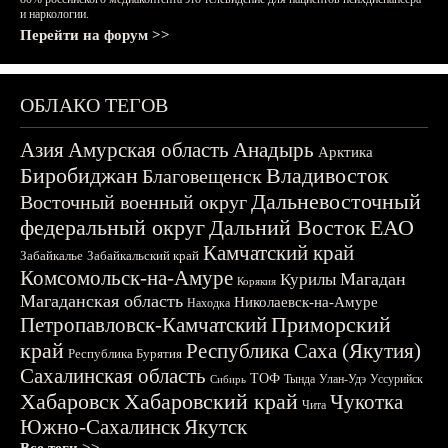
и наркологии.
Перейти на форум >>
ОБЛАКО ТЕГОВ
Азия
Амурская область
Анадырь
Арктика
Биробиджан
Владивосток
Благовещенск
Дальневосточный
Восточный военный округ
федеральный округ
Дальний Восток
ЕАО
Камчатский край
Забайкалье
Забайкальский край
Комсомольск-на-Амуре
Магадан
Курилы
Корякия
Магаданская область
Николаевск-на-Амуре
Находка
Приморский
Петропавловск-Камчатский
край
Республика Саха (Якутия)
Республика Бурятия
Сахалинская область
ТОФ
Тында
Улан-Удэ
Уссурийск
Сибирь
Хабаровск
Хабаровский край
Чукотка
Чита
Южно-Сахалинск
Якутск