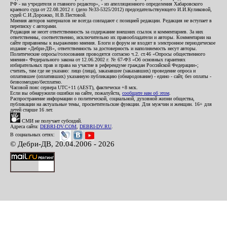
РФ - на учредителя и главного редактор», - из апелляционного определения Хабаровского
краевого суда от 22.08.2012 г. (дело №33-5325/2012) председательствующего И.И.Куликовой,
судей С.И.Дорожко, Н.В.Пестовой.
Мнения авторов материалов не всегда совпадают с позицией редакции. Редакция не вступает в
переписку с авторами.
Редакция не несет ответственность за содержание внешних ссылок и комментариев. За них
ответственны, соответственно, исключительно их правообладатели и авторы. Комментарии на
сайте приравнены к выражению мнения. Блоги и форум не входят в электронное периодическое
издание «Дебри-ДВ», ответственность за достоверность и наполняемость несут авторы.
Политические опросы/голосования проводятся согласно ч.2. ст.46 «Опросы общественного
мнения» Федерального закона от 12.06.2002 г. № 67-ФЗ «Об основных гарантиях
избирательных прав и права на участие в референдуме граждан Российской Федерации»;
считать, там где не указано: лицо (лица), заказавшее (заказавших) проведение опроса и
оплатившее (оплативших) указанную публикацию (обнародование) - едино - сайт, без оплаты -
безвозмездно/бесплатно.
Часовой пояс сервера UTC+11 (AEST), фактически +8 мск.
Если вы обнаружили ошибки на сайте, пожалуйста,
сообщите нам об этом
.
Распространение информации о политической, социальной, духовной жизни общества,
публикации на актуальные темы, просветительские функции. Для мужчин и женщин. 16+ для
детей старше 16 лет.
СМИ не получает субсидий.
Адреса сайта:
DEBRI-DV.COM
,
DEBRI-DV.RU
.
В социальных сетях:
© Дебри-ДВ, 20.04.2006 - 2026