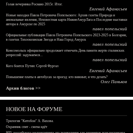
Голая вечеринка Роснано 2015г. Итог.
Евгений Афанасьев
Новые находки Павла Петровича Попельского: Архив газеты Природа и
аномальные явления, Неизвестная карта НижнеАмурЛага и Последние выставки
автора в Амурске по 2025
павел попельский
Официальные публикации Павла Петровича Попельского 2023-2025 в Болгарии,
в газетах Тихоокеанская Звезда и Наш Город Амурск
павел попельский
Комсомольск официально продолжает отмечать День памяти жертв сталинских
репрессий: задумаемся...
павел попельский
Кого боится Путин: Сергей Фургал
Евгений Афанасьев
Повышение платы в автобусах за проезд: кто виноват, и что делать?
Олег Паньков
Архив блогов >>
НОВОЕ НА ФОРУМЕ
Трилогия "Китобои" А. Вахова.
Охранник спит - смена идёт
80% российского медиаконтента это телевидение для пациентов психдиспансера