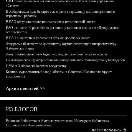
ЕАО станет пилотным регионом нового проекта Мастерской управления
«Сенеж»
В Хабаровском крае быстрее всего растут зарплаты у административного
персонала и рабочих
В ЕАО обсудили стратегию сохранения исторической памяти
ЕАО - в числе 40 российских регионов-участников кампании «Продвижение
безопасности»
В ЕАО значительно увеличены объемы дорожных работ
Федеральный эксперт по достоинству оценил спортивную инфраструктуру
Хабаровского края
Дноуглубительный флот будет создан для Северного морского пути
На Хабаровском судостроительном заводе началось производство дебаркадеров
ЦУМ в Хабаровске вернули государству
Бывший судоремонтный завод «Якорь» в Советской Гавани планируют
восстановить
Архив новостей >>
ИЗ БЛОГОВ
Районная библиотека в Амурске уничтожена. На очереди библиотека
Островского в Комсомольске?!
павел попельский