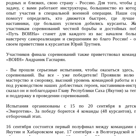
родных и близких, свою страну - Россию. Для того, чтобы 
задачу, с вами работают инструкторы, большинство из кот
опыт участия в специальной военной операции. Наши сор
помогут определить, кто движется быстрее, где лучше
наставники, где больших успехов добились курсанты. Ж
участникам соревнований честной борьбы и достойных по
«Путь ВОИНа» станет для каждого из вас началом боль
навстречу самореализации и свершениям во благо России! - о
своем приветствии к курсантам Юрий Трутнев.
Участников финала соревнований также приветствовал коман
«ВОИН» Андраник Гаспарян.
- Вы прошли серьезные испытания, чтобы оказаться здесь,
соревнований. Вы все - уже победители! Проявили волю 
мастерство и сноровку, высокий уровень командной работы и 
под руководством наших доблестных героев, наставников-инстр
сказал он и поблагодарил Главу Республики Саха (Якутия) за т
и поддержку в проведении соревнований.
Испытания организованы с 15 по 20 сентября в детск
«Энергетик». За победу борются 4 команды (48 курсантов),
отборочный этап.
16 сентября состоится первый полуфинал между командами 
Якутии и Хабаровском крае. 17 сентября - в Волгоградской и