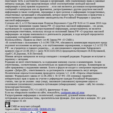
порочащих честь и достоинство граждан и организаций, либо ущемляющих права и законные
интересы граждан, либо представляющих собой злоупотребление свободой массовой
информации и (или) правами журналиста: ...если они являются дословным воспроизведением
сообщений и материалов или их фрагментов, распространенных другим средством массовой
информации (а также сообщения, переданные в пресс-релизах и информация государственных,
общественных организаций и объединений), которое может быть установлено и привлечено к
ответственности за данное нарушение законодательства Российской Федерации о средствах
массовой информации».
Согласно абз.3, п.13 Постановления Пленума Верховного Суда РФ №16 от 15 июня 2010 года
«О практике применения судами Закона РФ «О средствах массовой информации», «по делам,
вытекающим из содержания распространенной информации, распространитель не является
надлежащим ответчиком, поскольку исходя из положений Закона РФ «О средствах массовой
информации» не вправе вмешиваться в деятельность редакции, в ходе которой определяется
содержание сообщений и материалов».
Воспользуйтесь «Правом на ответ» (ст.46 Закона РФ «О СМИ»).
«В соответствии с положением ч.3 ст.196 ГПК РФ, обязанность компенсации морального вреда
подлежит возложению на авторов, а по опубликованию опровержения, в порядке ч.2 ст.152 ГК
РФ - на учредителя и главного редактор», - из апелляционного определения Хабаровского
краевого суда от 22.08.2012 г. (дело №33-5325/2012) председательствующего И.И.Куликовой,
судей С.И.Дорожко, Н.В.Пестовой.
Мнения авторов материалов не всегда совпадают с позицией редакции. Редакция не вступает в
переписку с авторами.
Редакция не несет ответственность за содержание внешних ссылок и комментариев. За них
ответственны, соответственно, исключительно их правообладатели и авторы. Комментарии на
сайте приравнены к выражению мнения. Блоги и форум не входят в электронное периодическое
издание «Дебри-ДВ», ответственность за достоверность и наполняемость несут авторы.
Политические опросы/голосования проводятся согласно ч.2. ст.46 «Опросы общественного
мнения» Федерального закона от 12.06.2002 г. № 67-ФЗ «Об основных гарантиях
избирательных прав и права на участие в референдуме граждан Российской Федерации»;
считать, там где не указано: лицо (лица), заказавшее (заказавших) проведение опроса и
оплатившее (оплативших) указанную публикацию (обнародование) - едино - сайт, без оплаты -
безвозмездно/бесплатно.
Часовой пояс сервера UTC+11 (AEST), фактически +8 мск.
Если вы обнаружили ошибки на сайте, пожалуйста,
сообщите нам об этом
.
Распространение информации о политической, социальной, духовной жизни общества,
публикации на актуальные темы, просветительские функции. Для мужчин и женщин. 16+ для
детей старше 16 лет.
СМИ не получает субсидий.
Адреса сайта:
DEBRI-DV.COM
,
DEBRI-DV.RU
.