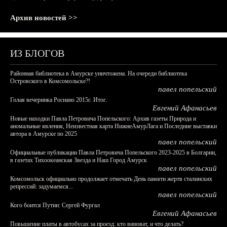
Архив новостей >>
ИЗ БЛОГОВ
Районная библиотека в Амурске уничтожена. На очереди библиотека
Островского в Комсомольске?!
павел попельский
Голая вечеринка Роснано 2015г. Итог.
Евгений Афанасьев
Новые находки Павла Петровича Попельского: Архив газеты Природа и
аномальные явления, Неизвестная карта НижнеАмурЛага и Последние выставки
автора в Амурске по 2025
павел попельский
Официальные публикации Павла Петровича Попельского 2023-2025 в Болгарии,
в газетах Тихоокеанская Звезда и Наш Город Амурск
павел попельский
Комсомольск официально продолжает отмечать День памяти жертв сталинских
репрессий: задумаемся...
павел попельский
Кого боится Путин: Сергей Фургал
Евгений Афанасьев
Повышение платы в автобусах за проезд: кто виноват, и что делать?