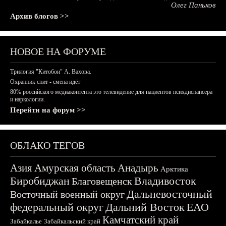
Олег Паньков
Архив блогов >>
НОВОЕ НА ФОРУМЕ
Трилогия "Китобои" А. Вахова.
Охранник спит - смена идёт
80% российского медиаконтента это телевидение для пациентов психдиспансера
и наркологии.
Перейти на форум >>
ОБЛАКО ТЕГОВ
Азия
Амурская область
Анадырь
Арктика
Биробиджан
Владивосток
Благовещенск
Дальневосточный
Восточный военный округ
федеральный округ
Дальний Восток
ЕАО
Камчатский край
Забайкалье
Забайкальский край