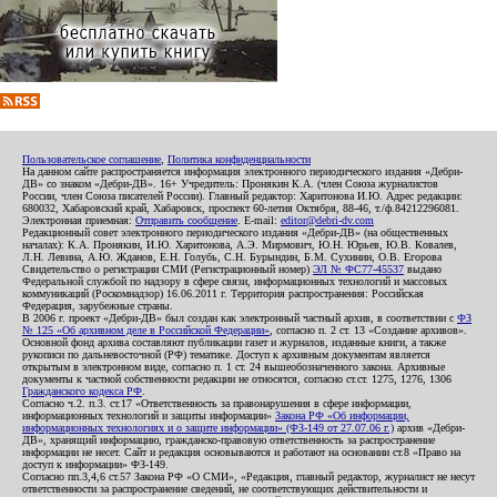
Пользовательское соглашение
,
Политика конфиденциальности
На данном сайте распространяется информация электронного периодического издания «Дебри-
ДВ» со знаком «Дебри-ДВ». 16+ Учредитель: Пронякин К.А. (член Союза журналистов
России, член Союза писателей России). Главный редактор: Харитонова И.Ю. Адрес редакции:
680032, Хабаровский край, Хабаровск, проспект 60-летия Октября, 88-46, т./ф.84212296081.
Электронная приемная:
Отправить сообщение
. E-mail:
editor@debri-dv.com
Редакционный совет электронного периодического издания «Дебри-ДВ» (на общественных
началах): К.А. Пронякин, И.Ю. Харитонова, А.Э. Мирмович, Ю.Н. Юрьев, Ю.В. Ковалев,
Л.Н. Левина, А.Ю. Жданов, Е.Н. Голубь, С.Н. Бурындин, Б.М. Сухинин, О.В. Егорова
Свидетельство о регистрации СМИ (Регистрационный номер)
ЭЛ № ФС77-45537
выдано
Федеральной службой по надзору в сфере связи, информационных технологий и массовых
коммуникаций (Роскомнадзор) 16.06.2011 г. Территория распространения: Российская
Федерация, зарубежные страны.
В 2006 г. проект «Дебри-ДВ» был создан как электронный частный архив, в соответствии с
ФЗ
№ 125 «Об архивном деле в Российской Федерации»
, согласно п. 2 ст. 13 «Создание архивов».
Основной фонд архива составляют публикации газет и журналов, изданные книги, а также
рукописи по дальневосточной (РФ) тематике. Доступ к архивным документам является
открытым в электронном виде, согласно п. 1 ст. 24 вышеобозначенного закона. Архивные
документы к частной собственности редакции не относятся, согласно ст.ст. 1275, 1276, 1306
Гражданского кодекса РФ
.
Согласно ч.2. п.3. ст.17 «Ответственность за правонарушения в сфере информации,
информационных технологий и защиты информации»
Закона РФ «Об информации,
информационных технологиях и о защите информации» (ФЗ-149 от 27.07.06 г.)
архив «Дебри-
ДВ», хранящий информацию, гражданско-правовую ответственность за распространение
информации не несет. Сайт и редакция основываются и работают на основании ст.8 «Право на
доступ к информации» ФЗ-149.
Согласно пп.3,4,6 ст.57 Закона РФ «О СМИ», «Редакция, главный редактор, журналист не несут
ответственности за распространение сведений, не соответствующих действительности и