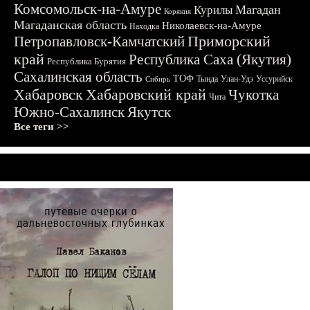
Комсомольск-на-Амуре
Магадан
Курилы
Корякия
Магаданская область
Николаевск-на-Амуре
Находка
Приморский
Петропавловск-Камчатский
край
Республика Саха (Якутия)
Республика Бурятия
Сахалинская область
ТОФ
Тында
Улан-Удэ
Уссурийск
Сибирь
Хабаровск
Хабаровский край
Чукотка
Чита
Южно-Сахалинск
Якутск
Все теги >>