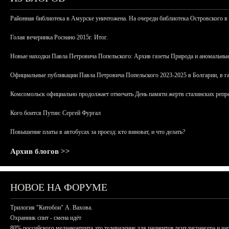
Районная библиотека в Амурске уничтожена. На очереди библиотека Островского в
Голая вечеринка Роснано 2015г. Итог.
Новые находки Павла Петровича Попельского: Архив газеты Природа и аномальные
Официальные публикации Павла Петровича Попельского 2023-2025 в Болгарии, в г
Комсомольск официально продолжает отмечать День памяти жертв сталинских репрес
Кого боится Путин: Сергей Фургал
Повышение платы в автобусах за проезд: кто виноват, и что делать?
Архив блогов >>
НОВОЕ НА ФОРУМЕ
Трилогия "Китобои" А. Вахова.
Охранник спит - смена идёт
80% российского медиаконтента это телевидение для пациентов психдиспансера и на