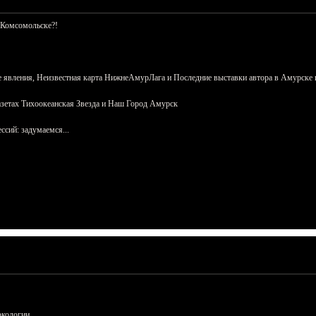
 Комсомольске?!
 явления, Неизвестная карта НижнеАмурЛага и Последние выставки автора в Амурске 
азетах Тихоокеанская Звезда и Наш Город Амурск
сий: задумаемся...
ркологии.