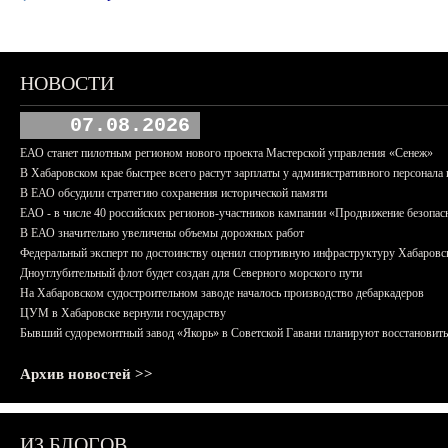
НОВОСТИ
07.08.2026
ЕАО станет пилотным регионом нового проекта Мастерской управления «Сенеж»
В Хабаровском крае быстрее всего растут зарплаты у административного персонала 
В ЕАО обсудили стратегию сохранения исторической памяти
ЕАО - в числе 40 российских регионов-участников кампании «Продвижение безопас
В ЕАО значительно увеличены объемы дорожных работ
Федеральный эксперт по достоинству оценил спортивную инфраструктуру Хабаровс
Дноуглубительный флот будет создан для Северного морского пути
На Хабаровском судостроительном заводе началось производство дебаркадеров
ЦУМ в Хабаровске вернули государству
Бывший судоремонтный завод «Якорь» в Советской Гавани планируют восстановить
Архив новостей >>
ИЗ БЛОГОВ