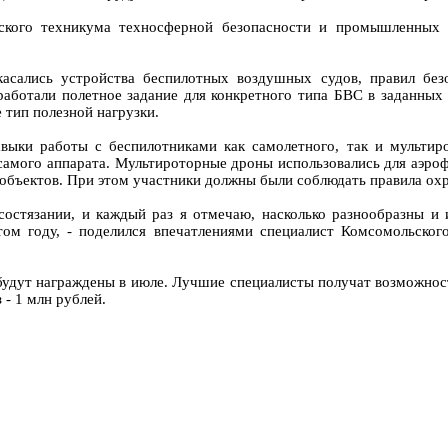
кого техникума техносферной безопасности и промышленных те
касались устройства беспилотных воздушных судов, правил безо
зработали полетное задание для конкретного типа БВС в заданных
 тип полезной нагрузки.
выки работы с беспилотниками как самолетного, так и мультир
самого аппарата. Мультироторные дроны использовались для аэро
 объектов. При этом участники должны были соблюдать правила охр
остязании, и каждый раз я отмечаю, насколько разнообразны и 
этом году, - поделился впечатлениями специалист Комсомольско
будут награждены в июле. Лучшие специалисты получат возможнос
 - 1 млн рублей.