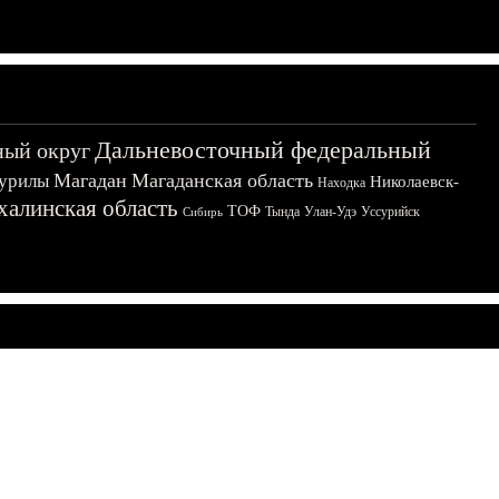
Дальневосточный федеральный
ный округ
Магадан
Магаданская область
урилы
Николаевск-
Находка
халинская область
ТОФ
Тында
Улан-Удэ
Уссурийск
Сибирь