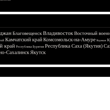
джан
Владивосток
Благовещенск
Восточный воен
Камчатский край
Комсомольск-на-Амуре
К
рай
Корякия
й край
Республика Саха (Якутия)
Са
Республика Бурятия
о-Сахалинск
Якутск