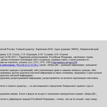
телей России). Главный редактор: Харитонова И.Ю. Адрес редакции: 680032, Хабаровский край,
данов, Е.Н. Голубь, С.Н. Бурындин, Б.М. Сухинин, О.В. Егорова
р) 16.06.2011 г. Территория распространения: Российская Федерация, зарубежные страны.
д архива составляют публикации газет и журналов, изданные книги, а также рукописи по
и не относятся, согласно ст.ст. 1275, 1276, 1306
Гражданского кодекса РФ
.
 информации» (ФЗ-149 от 27.07.06 г.)
архив «Дебри-ДВ», хранящий информацию, гражданско-
остоинство граждан и организаций, либо ущемляющих права и законные интересы граждан, либо
страненных другим средством массовой информации (а также сообщения, переданные в пресс-релизах
 средствах массовой информации».
держания распространенной информации, распространитель не является надлежащим ответчиком,
еля и главного редактор», - из апелляционного определения Хабаровского краевого суда от
 выражению мнения. Блоги и форум не входят в электронное периодическое издание «Дебри-ДВ»,
стие в референдуме граждан Российской Федерации»; считать, там где не указано: лицо (лица),