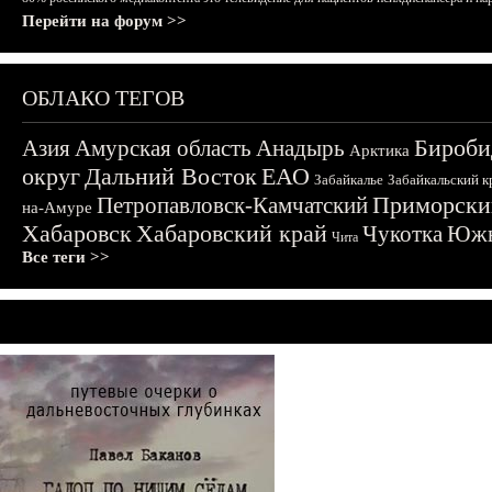
Перейти на форум >>
ОБЛАКО ТЕГОВ
Бироби
Азия
Амурская область
Анадырь
Арктика
округ
Дальний Восток
ЕАО
Забайкалье
Забайкальский к
Приморски
Петропавловск-Камчатский
на-Амуре
Хабаровск
Хабаровский край
Чукотка
Южн
Чита
Все теги >>