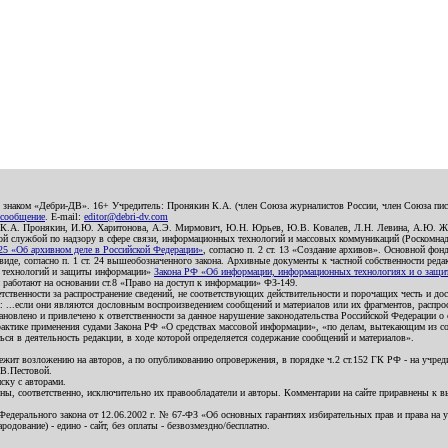
о знаком «Дебри-ДВ». 16+ Учредитель: Пронякин К.А. (член Союза журналистов России, член Союза писа
 сообщение
. E-mail:
editor@debri-dv.com
): К.А. Пронякин, И.Ю. Харитонова, А.Э. Мирмович, Ю.Н. Юрьев, Ю.В. Ковалев, Л.Н. Левина, А.Ю. Ж
 службой по надзору в сфере связи, информационных технологий и массовых коммуникаций (Роскомнадзо
5 «Об архивном деле в Российской Федерации»
, согласно п. 2 ст. 13 «Создание архивов». Основной фон
е, согласно п. 1 ст. 24 вышеобозначенного закона. Архивные документы к частной собственности редакци
ых технологий и защиты информации»
Закона РФ «Об информации, информационных технологиях и о защите
и работают на основании ст.8 «Право на доступ к информации» ФЗ-149.
етственности за распространение сведений, не соответствующих действительности и порочащих честь и д
 ...если они являются дословным воспроизведением сообщений и материалов или их фрагментов, распро
новлено и привлечено к ответственности за данное нарушение законодательства Российской Федерации о
актике применения судами Закона РФ «О средствах массовой информации», «по делам, вытекающим из со
ся в деятельность редакции, в ходе которой определяется содержание сообщений и материалов».
жит возложению на авторов, а по опубликованию опровержения, в порядке ч.2 ст.152 ГК РФ - на учредит
.В.Пестовой.
ску с авторами.
енны, соответственно, исключительно их правообладатели и авторы. Комментарии на сайте приравнены к
дерального закона от 12.06.2002 г. № 67-ФЗ «Об основных гарантиях избирательных прав и права на уча
дование) - едино - сайт, без оплаты - безвозмездно/бесплатно.