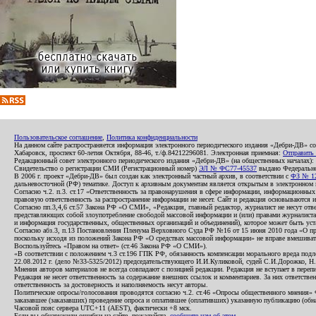
Пользовательское соглашение
,
Политика конфиденциальности
На данном сайте распространяется информация электронного периодического издания «Дебри-ДВ» с
Хабаровск, проспект 60-летия Октября, 88-46, т./ф.84212296081. Электронная приемная:
Отправить
Редакционный совет электронного периодического издания «Дебри-ДВ» (на общественных началах
Свидетельство о регистрации СМИ (Регистрационный номер)
ЭЛ № ФС77-45537
выдано Федеральной
В 2006 г. проект «Дебри-ДВ» был создан как электронный частный архив, в соответствии с
ФЗ № 12
дальневосточной (РФ) тематике. Доступ к архивным документам является открытым в электронном вид
Согласно ч.2. п.3. ст.17 «Ответственность за правонарушения в сфере информации, информационн
правовую ответственность за распространение информации не несет. Сайт и редакция основываются 
Согласно пп.3,4,6 ст.57 Закона РФ «О СМИ», «Редакция, главный редактор, журналист не несут отв
представляющих собой злоупотребление свободой массовой информации и (или) правами журналиста:
и информация государственных, общественных организаций и объединений), которое может быть уста
Согласно абз.3, п.13 Постановления Пленума Верховного Суда РФ №16 от 15 июня 2010 года «О пр
поскольку исходя из положений Закона РФ «О средствах массовой информации» не вправе вмешивать
Воспользуйтесь «Правом на ответ» (ст.46 Закона РФ «О СМИ»).
«В соответствии с положением ч.3 ст.196 ГПК РФ, обязанность компенсации морального вреда подле
22.08.2012 г. (дело №33-5325/2012) председательствующего И.И.Куликовой, судей С.И.Дорожко, Н
Мнения авторов материалов не всегда совпадают с позицией редакции. Редакция не вступает в перепи
Редакция не несет ответственность за содержание внешних ссылок и комментариев. За них ответств
ответственность за достоверность и наполняемость несут авторы.
Политические опросы/голосования проводятся согласно ч.2. ст.46 «Опросы общественного мнения» Фе
заказавшее (заказавших) проведение опроса и оплатившее (оплативших) указанную публикацию (обнаро
Часовой пояс сервера UTC+11 (AEST), фактически +8 мск.
Если вы обнаружили ошибки на сайте, пожалуйста,
сообщите нам об этом
.