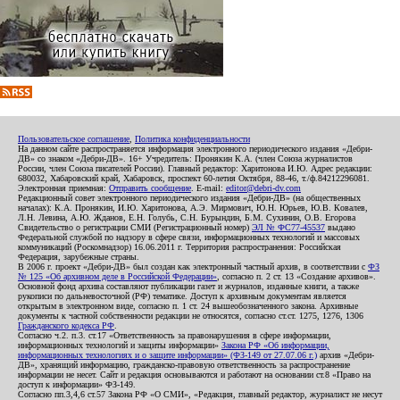
Пользовательское соглашение
,
Политика конфиденциальности
На данном сайте распространяется информация электронного периодического издания «Дебри-
ДВ» со знаком «Дебри-ДВ». 16+ Учредитель: Пронякин К.А. (член Союза журналистов
России, член Союза писателей России). Главный редактор: Харитонова И.Ю. Адрес редакции:
680032, Хабаровский край, Хабаровск, проспект 60-летия Октября, 88-46, т./ф.84212296081.
Электронная приемная:
Отправить сообщение
. E-mail:
editor@debri-dv.com
Редакционный совет электронного периодического издания «Дебри-ДВ» (на общественных
началах): К.А. Пронякин, И.Ю. Харитонова, А.Э. Мирмович, Ю.Н. Юрьев, Ю.В. Ковалев,
Л.Н. Левина, А.Ю. Жданов, Е.Н. Голубь, С.Н. Бурындин, Б.М. Сухинин, О.В. Егорова
Свидетельство о регистрации СМИ (Регистрационный номер)
ЭЛ № ФС77-45537
выдано
Федеральной службой по надзору в сфере связи, информационных технологий и массовых
коммуникаций (Роскомнадзор) 16.06.2011 г. Территория распространения: Российская
Федерация, зарубежные страны.
В 2006 г. проект «Дебри-ДВ» был создан как электронный частный архив, в соответствии с
ФЗ
№ 125 «Об архивном деле в Российской Федерации»
, согласно п. 2 ст. 13 «Создание архивов».
Основной фонд архива составляют публикации газет и журналов, изданные книги, а также
рукописи по дальневосточной (РФ) тематике. Доступ к архивным документам является
открытым в электронном виде, согласно п. 1 ст. 24 вышеобозначенного закона. Архивные
документы к частной собственности редакции не относятся, согласно ст.ст. 1275, 1276, 1306
Гражданского кодекса РФ
.
Согласно ч.2. п.3. ст.17 «Ответственность за правонарушения в сфере информации,
информационных технологий и защиты информации»
Закона РФ «Об информации,
информационных технологиях и о защите информации» (ФЗ-149 от 27.07.06 г.)
архив «Дебри-
ДВ», хранящий информацию, гражданско-правовую ответственность за распространение
информации не несет. Сайт и редакция основываются и работают на основании ст.8 «Право на
доступ к информации» ФЗ-149.
Согласно пп.3,4,6 ст.57 Закона РФ «О СМИ», «Редакция, главный редактор, журналист не несут