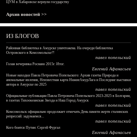
ЦУМ в Хабаровске вернули государству
Архив новостей >>
ИЗ БЛОГОВ
Районная библиотека в Амурске уничтожена. На очереди библиотека
Островского в Комсомольске?!
павел попельский
Голая вечеринка Роснано 2015г. Итог.
Евгений Афанасьев
Новые находки Павла Петровича Попельского: Архив газеты Природа и
аномальные явления, Неизвестная карта НижнеАмурЛага и Последние выставки
автора в Амурске по 2025
павел попельский
Официальные публикации Павла Петровича Попельского 2023-2025 в Болгарии,
в газетах Тихоокеанская Звезда и Наш Город Амурск
павел попельский
Комсомольск официально продолжает отмечать День памяти жертв сталинских
репрессий: задумаемся...
павел попельский
Кого боится Путин: Сергей Фургал
Евгений Афанасьев