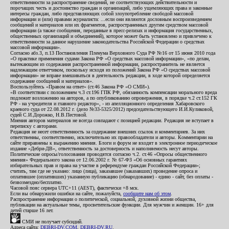
ответственности за распространение сведений, не соответствующих действительности и
порочащих честь и достоинство граждан и организаций, либо ущемляющих права и законные
интересы граждан, либо представляющих собой злоупотребление свободой массовой
информации и (или) правами журналиста: ...если они являются дословным воспроизведением
сообщений и материалов или их фрагментов, распространенных другим средством массовой
информации (а также сообщения, переданные в пресс-релизах и информация государственных,
общественных организаций и объединений), которое может быть установлено и привлечено к
ответственности за данное нарушение законодательства Российской Федерации о средствах
массовой информации».
Согласно абз.3, п.13 Постановления Пленума Верховного Суда РФ №16 от 15 июня 2010 года
«О практике применения судами Закона РФ «О средствах массовой информации», «по делам,
вытекающим из содержания распространенной информации, распространитель не является
надлежащим ответчиком, поскольку исходя из положений Закона РФ «О средствах массовой
информации» не вправе вмешиваться в деятельность редакции, в ходе которой определяется
содержание сообщений и материалов».
Воспользуйтесь «Правом на ответ» (ст.46 Закона РФ «О СМИ»).
«В соответствии с положением ч.3 ст.196 ГПК РФ, обязанность компенсации морального вреда
подлежит возложению на авторов, а по опубликованию опровержения, в порядке ч.2 ст.152 ГК
РФ - на учредителя и главного редактор», - из апелляционного определения Хабаровского
краевого суда от 22.08.2012 г. (дело №33-5325/2012) председательствующего И.И.Куликовой,
судей С.И.Дорожко, Н.В.Пестовой.
Мнения авторов материалов не всегда совпадают с позицией редакции. Редакция не вступает в
переписку с авторами.
Редакция не несет ответственность за содержание внешних ссылок и комментариев. За них
ответственны, соответственно, исключительно их правообладатели и авторы. Комментарии на
сайте приравнены к выражению мнения. Блоги и форум не входят в электронное периодическое
издание «Дебри-ДВ», ответственность за достоверность и наполняемость несут авторы.
Политические опросы/голосования проводятся согласно ч.2. ст.46 «Опросы общественного
мнения» Федерального закона от 12.06.2002 г. № 67-ФЗ «Об основных гарантиях
избирательных прав и права на участие в референдуме граждан Российской Федерации»;
считать, там где не указано: лицо (лица), заказавшее (заказавших) проведение опроса и
оплатившее (оплативших) указанную публикацию (обнародование) - едино - сайт, без оплаты -
безвозмездно/бесплатно.
Часовой пояс сервера UTC+11 (AEST), фактически +8 мск.
Если вы обнаружили ошибки на сайте, пожалуйста,
сообщите нам об этом
.
Распространение информации о политической, социальной, духовной жизни общества,
публикации на актуальные темы, просветительские функции. Для мужчин и женщин. 16+ для
детей старше 16 лет.
СМИ не получает субсидий.
Адреса сайта:
DEBRI-DV.COM
,
DEBRI-DV.RU
.