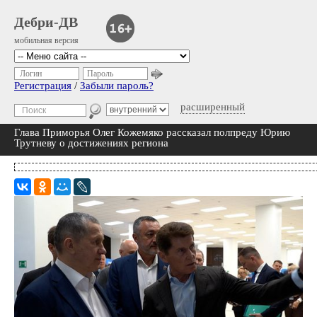
Дебри-ДВ
мобильная версия
Логин
Пароль
Регистрация
/
Забыли пароль?
расширенный
Глава Приморья Олег Кожемяко рассказал полпреду Юрию
Трутневу о достижениях региона