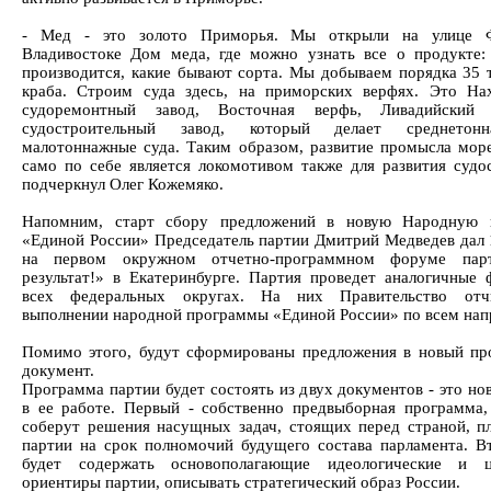
- Мед - это золото Приморья. Мы открыли на улице 
Владивостоке Дом меда, где можно узнать все о продукте:
производится, какие бывают сорта. Мы добываем порядка 35 
краба. Строим суда здесь, на приморских верфях. Это На
судоремонтный завод, Восточная верфь, Ливадийский 
судостроительный завод, который делает среднето
малотоннажные суда. Таким образом, развитие промысла мор
само по себе является локомотивом также для развития судос
подчеркнул Олег Кожемяко.
Напомним, старт сбору предложений в новую Народную 
«Единой России» Председатель партии Дмитрий Медведев дал 
на первом окружном отчетно-программном форуме пар
результат!» в Екатеринбурге. Партия проведет аналогичные
всех федеральных округах. На них Правительство отч
выполнении народной программы «Единой России» по всем нап
Помимо этого, будут сформированы предложения в новый п
документ.
Программа партии будет состоять из двух документов - это но
в ее работе. Первый - собственно предвыборная программа,
соберут решения насущных задач, стоящих перед страной, п
партии на срок полномочий будущего состава парламента. В
будет содержать основополагающие идеологические и ц
ориентиры партии, описывать стратегический образ России.