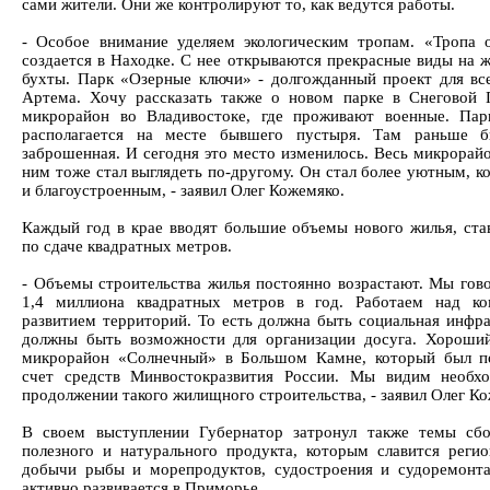
сами жители. Они же контролируют то, как ведутся работы.
- Особое внимание уделяем экологическим тропам. «Тропа 
создается в Находке. С нее открываются прекрасные виды на 
бухты. Парк «Озерные ключи» - долгожданный проект для вс
Артема. Хочу рассказать также о новом парке в Снеговой 
микрорайон во Владивостоке, где проживают военные. Пар
располагается на месте бывшего пустыря. Там раньше б
заброшенная. И сегодня это место изменилось. Весь микрорайо
ним тоже стал выглядеть по-другому. Он стал более уютным, 
и благоустроенным, - заявил Олег Кожемяко.
Каждый год в крае вводят большие объемы нового жилья, ста
по сдаче квадратных метров.
- Объемы строительства жилья постоянно возрастают. Мы гов
1,4 миллиона квадратных метров в год. Работаем над ко
развитием территорий. То есть должна быть социальная инфра
должны быть возможности для организации досуга. Хороши
микрорайон «Солнечный» в Большом Камне, который был п
счет средств Минвостокразвития России. Мы видим необх
продолжении такого жилищного строительства, - заявил Олег К
В своем выступлении Губернатор затронул также темы сб
полезного и натурального продукта, которым славится регио
добычи рыбы и морепродуктов, судостроения и судоремонта
активно развивается в Приморье.