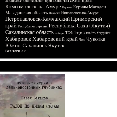
Камчатский край
Забайкалье
Забайкальский край
Комсомольск-на-Амуре
Магадан
Курилы
Корякия
Магаданская область
Николаевск-на-Амуре
Находка
Приморский
Петропавловск-Камчатский
край
Республика Саха (Якутия)
Республика Бурятия
Сахалинская область
ТОФ
Тында
Улан-Удэ
Уссурийск
Сибирь
Хабаровск
Хабаровский край
Чукотка
Чита
Южно-Сахалинск
Якутск
Все теги >>