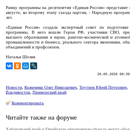
Рамку программы на десятилетия «Единая Россия» представит в
августе, ко второму этапу съезда партии, - Народную програм
лет.
«Единая Россия» создала экспертный совет по подготовк
программы. В него вошли Герои РФ, участники СВО, пред
высшего образования и науки, ракетно-космической и атомной
промышленности и бизнеса, реального сектора экономики, об
объединений и профсоюзов.
Наталья Шолик
26.05.2026 08:39
Новости
,
Кожемяко Олег Николаевич
,
Трутнев Юрий Петрович
,
Владивосток
,
Приморский край
Комментировать
Читайте также на форуме
Хабаровский край и Еврейскую автономную область могут объ