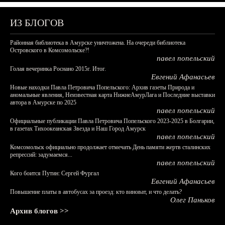
ИЗ БЛОГОВ
Районная библиотека в Амурске уничтожена. На очереди библиотека
Островского в Комсомольске?!
павел попельский
Голая вечеринка Роснано 2015г. Итог.
Евгений Афанасьев
Новые находки Павла Петровича Попельского: Архив газеты Природа и
аномальные явления, Неизвестная карта НижнеАмурЛага и Последние выставки
автора в Амурске по 2025
павел попельский
Официальные публикации Павла Петровича Попельского 2023-2025 в Болгарии,
в газетах Тихоокеанская Звезда и Наш Город Амурск
павел попельский
Комсомольск официально продолжает отмечать День памяти жертв сталинских
репрессий: задумаемся...
павел попельский
Кого боится Путин: Сергей Фургал
Евгений Афанасьев
Повышение платы в автобусах за проезд: кто виноват, и что делать?
Олег Паньков
Архив блогов >>