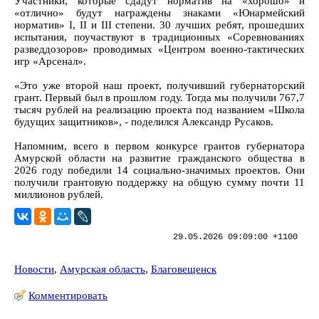
Участники, которые сдадут норматив на «хорошо» и
«отлично» будут награждены знаками «Юнармейский
норматив» I, II и III степени. 30 лучших ребят, прошедших
испытания, поучаствуют в традиционных «Соревнованиях
разведдозоров» проводимых «Центром военно-тактических
игр «Арсенал».
«Это уже второй наш проект, получивший губернаторский
грант. Первый был в прошлом году. Тогда мы получили 767,7
тысяч рублей на реализацию проекта под названием «Школа
будущих защитников», - поделился Александр Русаков.
Напомним, всего в первом конкурсе грантов губернатора
Амурской области на развитие гражданского общества в
2026 году победили 14 социально-значимых проектов. Они
получили грантовую поддержку на общую сумму почти 11
миллионов рублей.
29.05.2026 09:09:00 +1100
Новости
,
Амурская область
,
Благовещенск
Комментировать