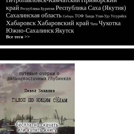
Петропавловск-Камчатский
край
Республика Саха (Якутия)
Республика Бурятия
Сахалинская область
ТОФ
Тында
Улан-Удэ
Уссурийск
Сибирь
Хабаровск
Хабаровский край
Чукотка
Чита
Южно-Сахалинск
Якутск
Все теги >>