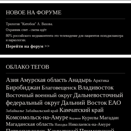
НОВОЕ НА ФОРУМЕ
Трилогия "Китобои" А. Вахова.
Охранник спит - смена идёт
80% российского медиаконтента это телевидение для пациентов психдиспансера
и наркологии.
Перейти на форум >>
ОБЛАКО ТЕГОВ
Азия
Амурская область
Анадырь
Арктика
Биробиджан
Владивосток
Благовещенск
Дальневосточный
Восточный военный округ
федеральный округ
Дальний Восток
ЕАО
Камчатский край
Забайкалье
Забайкальский край
Комсомольск-на-Амуре
Магадан
Курилы
Корякия
Магаданская область
Николаевск-на-Амуре
Находка
Приморский