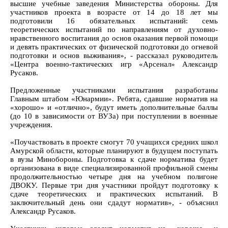
высшие учебные заведения Министерства обороны. Для
участников проекта в возрасте от 14 до 18 лет мы
подготовили 16 обязательных испытаний: семь
теоретических испытаний по направлениям от духовно-
нравственного воспитания до основ оказания первой помощи
и девять практических от физической подготовки до огневой
подготовки и основ выживания», - рассказал руководитель
«Центра военно-тактических игр «Арсенал» Александр
Русаков.
Предложенные участниками испытания разработаны
Главным штабом «Юнармии». Ребята, сдавшие норматив на
«хорошо» и «отлично», будут иметь дополнительные баллы
(до 10 в зависимости от ВУЗа) при поступлении в военные
учреждения.
«Поучаствовать в проекте смогут 70 учащихся средних школ
Амурской области, которые планируют в будущем поступать
в вузы Минобороны. Подготовка к сдаче норматива будет
организована в виде специализированной профильной смены
продолжительностью четыре дня на учебном полигоне
ДВОКУ. Первые три дня участники пройдут подготовку к
сдаче теоретических и практических испытаний. В
заключительный день они сдадут норматив», - объяснил
Александр Русаков.