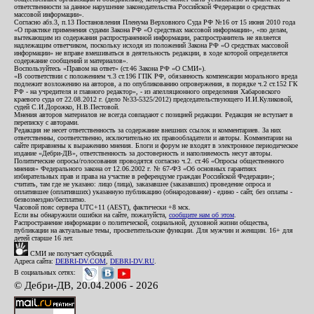
ответственности за данное нарушение законодательства Российской Федерации о средствах
массовой информации».
Согласно абз.3, п.13 Постановления Пленума Верховного Суда РФ №16 от 15 июня 2010 года
«О практике применения судами Закона РФ «О средствах массовой информации», «по делам,
вытекающим из содержания распространенной информации, распространитель не является
надлежащим ответчиком, поскольку исходя из положений Закона РФ «О средствах массовой
информации» не вправе вмешиваться в деятельность редакции, в ходе которой определяется
содержание сообщений и материалов».
Воспользуйтесь «Правом на ответ» (ст.46 Закона РФ «О СМИ»).
«В соответствии с положением ч.3 ст.196 ГПК РФ, обязанность компенсации морального вреда
подлежит возложению на авторов, а по опубликованию опровержения, в порядке ч.2 ст.152 ГК
РФ - на учредителя и главного редактор», - из апелляционного определения Хабаровского
краевого суда от 22.08.2012 г. (дело №33-5325/2012) председательствующего И.И.Куликовой,
судей С.И.Дорожко, Н.В.Пестовой.
Мнения авторов материалов не всегда совпадают с позицией редакции. Редакция не вступает в
переписку с авторами.
Редакция не несет ответственность за содержание внешних ссылок и комментариев. За них
ответственны, соответственно, исключительно их правообладатели и авторы. Комментарии на
сайте приравнены к выражению мнения. Блоги и форум не входят в электронное периодическое
издание «Дебри-ДВ», ответственность за достоверность и наполняемость несут авторы.
Политические опросы/голосования проводятся согласно ч.2. ст.46 «Опросы общественного
мнения» Федерального закона от 12.06.2002 г. № 67-ФЗ «Об основных гарантиях
избирательных прав и права на участие в референдуме граждан Российской Федерации»;
считать, там где не указано: лицо (лица), заказавшее (заказавших) проведение опроса и
оплатившее (оплативших) указанную публикацию (обнародование) - едино - сайт, без оплаты -
безвозмездно/бесплатно.
Часовой пояс сервера UTC+11 (AEST), фактически +8 мск.
Если вы обнаружили ошибки на сайте, пожалуйста,
сообщите нам об этом
.
Распространение информации о политической, социальной, духовной жизни общества,
публикации на актуальные темы, просветительские функции. Для мужчин и женщин. 16+ для
детей старше 16 лет.
СМИ не получает субсидий.
Адреса сайта:
DEBRI-DV.COM
,
DEBRI-DV.RU
.
В социальных сетях:
© Дебри-ДВ, 20.04.2006 - 2026