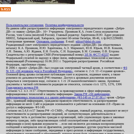
Пользовательское соглашение
,
Политика конфиденциальности
На данном сайте распространяется информация электронного периодического издания «Дебри-
ДВ» со знаком «Дебри-ДВ». 16+ Учредитель: Пронякин К.А. (член Союза журналистов
России, член Союза писателей России). Главный редактор: Харитонова И.Ю. Адрес редакции:
680032, Хабаровский край, Хабаровск, проспект 60-летия Октября, 88-46, т./ф.84212296081.
Электронная приемная:
Отправить сообщение
. E-mail:
editor@debri-dv.com
Редакционный совет электронного периодического издания «Дебри-ДВ» (на общественных
началах): К.А. Пронякин, И.Ю. Харитонова, А.Э. Мирмович, Ю.Н. Юрьев, Ю.В. Ковалев,
Л.Н. Левина, А.Ю. Жданов, Е.Н. Голубь, С.Н. Бурындин, Б.М. Сухинин, О.В. Егорова
Свидетельство о регистрации СМИ (Регистрационный номер)
ЭЛ № ФС77-45537
выдано
Федеральной службой по надзору в сфере связи, информационных технологий и массовых
коммуникаций (Роскомнадзор) 16.06.2011 г. Территория распространения: Российская
Федерация, зарубежные страны.
В 2006 г. проект «Дебри-ДВ» был создан как электронный частный архив, в соответствии с
ФЗ
№ 125 «Об архивном деле в Российской Федерации»
, согласно п. 2 ст. 13 «Создание архивов».
Основной фонд архива составляют публикации газет и журналов, изданные книги, а также
рукописи по дальневосточной (РФ) тематике. Доступ к архивным документам является
открытым в электронном виде, согласно п. 1 ст. 24 вышеобозначенного закона. Архивные
документы к частной собственности редакции не относятся, согласно ст.ст. 1275, 1276, 1306
Гражданского кодекса РФ
.
Согласно ч.2. п.3. ст.17 «Ответственность за правонарушения в сфере информации,
информационных технологий и защиты информации»
Закона РФ «Об информации,
информационных технологиях и о защите информации» (ФЗ-149 от 27.07.06 г.)
архив «Дебри-
ДВ», хранящий информацию, гражданско-правовую ответственность за распространение
информации не несет. Сайт и редакция основываются и работают на основании ст.8 «Право на
доступ к информации» ФЗ-149.
Согласно пп.3,4,6 ст.57 Закона РФ «О СМИ», «Редакция, главный редактор, журналист не несут
ответственности за распространение сведений, не соответствующих действительности и
порочащих честь и достоинство граждан и организаций, либо ущемляющих права и законные
интересы граждан, либо представляющих собой злоупотребление свободой массовой
информации и (или) правами журналиста: ...если они являются дословным воспроизведением
сообщений и материалов или их фрагментов, распространенных другим средством массовой
информации (а также сообщения, переданные в пресс-релизах и информация государственных,
общественных организаций и объединений), которое может быть установлено и привлечено к