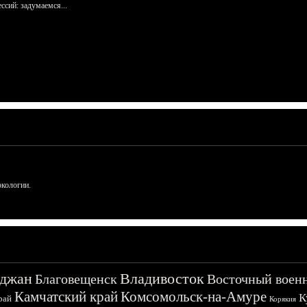
сий: задумаемся...
ркологии.
джан
Владивосток
Благовещенск
Восточный воен
Камчатский край
Комсомольск-на-Амуре
К
рай
Корякия