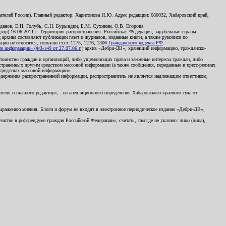
телей России). Главный редактор: Харитонова И.Ю. Адрес редакции: 680032, Хабаровский край,
данов, Е.Н. Голубь, С.Н. Бурындин, Б.М. Сухинин, О.В. Егорова
р) 16.06.2011 г. Территория распространения: Российская Федерация, зарубежные страны.
д архива составляют публикации газет и журналов, изданные книги, а также рукописи по
и не относятся, согласно ст.ст. 1275, 1276, 1306
Гражданского кодекса РФ
.
 информации» (ФЗ-149 от 27.07.06 г.)
архив «Дебри-ДВ», хранящий информацию, гражданско-
остоинство граждан и организаций, либо ущемляющих права и законные интересы граждан, либо
страненных другим средством массовой информации (а также сообщения, переданные в пресс-релизах
 средствах массовой информации».
держания распространенной информации, распространитель не является надлежащим ответчиком,
еля и главного редактор», - из апелляционного определения Хабаровского краевого суда от
 выражению мнения. Блоги и форум не входят в электронное периодическое издание «Дебри-ДВ»,
стие в референдуме граждан Российской Федерации»; считать, там где не указано: лицо (лица),