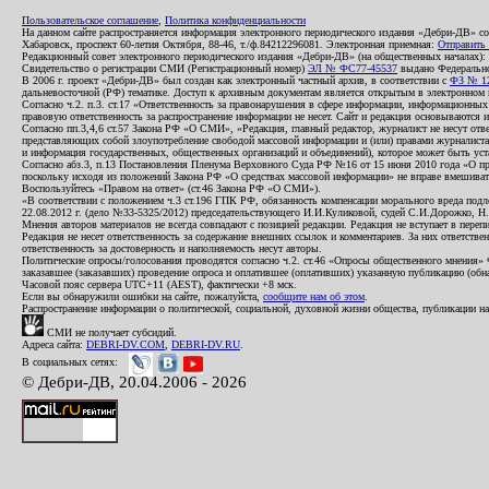
Пользовательское соглашение
,
Политика конфиденциальности
На данном сайте распространяется информация электронного периодического издания «Дебри-ДВ» с
Хабаровск, проспект 60-летия Октября, 88-46, т./ф.84212296081. Электронная приемная:
Отправить
Редакционный совет электронного периодического издания «Дебри-ДВ» (на общественных началах
Свидетельство о регистрации СМИ (Регистрационный номер)
ЭЛ № ФС77-45537
выдано Федеральной
В 2006 г. проект «Дебри-ДВ» был создан как электронный частный архив, в соответствии с
ФЗ № 12
дальневосточной (РФ) тематике. Доступ к архивным документам является открытым в электронном вид
Согласно ч.2. п.3. ст.17 «Ответственность за правонарушения в сфере информации, информационн
правовую ответственность за распространение информации не несет. Сайт и редакция основываются 
Согласно пп.3,4,6 ст.57 Закона РФ «О СМИ», «Редакция, главный редактор, журналист не несут отв
представляющих собой злоупотребление свободой массовой информации и (или) правами журналиста:
и информация государственных, общественных организаций и объединений), которое может быть уста
Согласно абз.3, п.13 Постановления Пленума Верховного Суда РФ №16 от 15 июня 2010 года «О пр
поскольку исходя из положений Закона РФ «О средствах массовой информации» не вправе вмешивать
Воспользуйтесь «Правом на ответ» (ст.46 Закона РФ «О СМИ»).
«В соответствии с положением ч.3 ст.196 ГПК РФ, обязанность компенсации морального вреда подле
22.08.2012 г. (дело №33-5325/2012) председательствующего И.И.Куликовой, судей С.И.Дорожко, Н
Мнения авторов материалов не всегда совпадают с позицией редакции. Редакция не вступает в перепи
Редакция не несет ответственность за содержание внешних ссылок и комментариев. За них ответств
ответственность за достоверность и наполняемость несут авторы.
Политические опросы/голосования проводятся согласно ч.2. ст.46 «Опросы общественного мнения» Фе
заказавшее (заказавших) проведение опроса и оплатившее (оплативших) указанную публикацию (обнаро
Часовой пояс сервера UTC+11 (AEST), фактически +8 мск.
Если вы обнаружили ошибки на сайте, пожалуйста,
сообщите нам об этом
.
Распространение информации о политической, социальной, духовной жизни общества, публикации на
СМИ не получает субсидий.
Адреса сайта:
DEBRI-DV.COM
,
DEBRI-DV.RU
.
В социальных сетях:
© Дебри-ДВ, 20.04.2006 - 2026