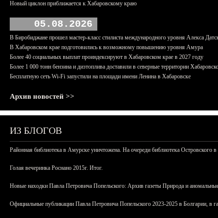
Новый циклон приближается к Хабаровскому краю
05.08.2026
В Биробиджане прошел мастер-класс стилиста международного уровня Алекса Датс
В Хабаровском крае подготовились к возможному повышению уровня Амура
Более 40 социальных выплат проиндексируют в Хабаровском крае в 2027 году
Более 1 000 тонн бензина и дизтоплива доставили в северные территории Хабаровск
Бесплатную сеть Wi-Fi запустили на площади имени Ленина в Хабаровске
Архив новостей >>
ИЗ БЛОГОВ
Районная библиотека в Амурске уничтожена. На очереди библиотека Островского в
Голая вечеринка Роснано 2015г. Итог.
Новые находки Павла Петровича Попельского: Архив газеты Природа и аномальные
Официальные публикации Павла Петровича Попельского 2023-2025 в Болгарии, в г