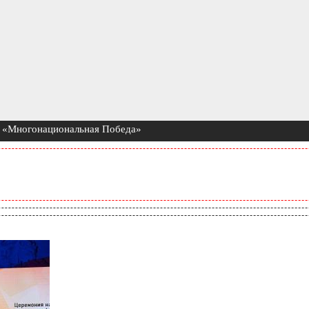
та «Многонациональная Победа»