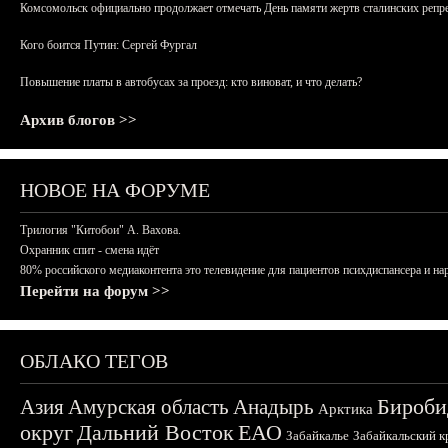
Комсомольск официально продолжает отмечать День памяти жертв сталинских репрес
Кого боится Путин: Сергей Фургал
Повышение платы в автобусах за проезд: кто виноват, и что делать?
Архив блогов >>
НОВОЕ НА ФОРУМЕ
Трилогия "Китобои" А. Вахова.
Охранник спит - смена идёт
80% российского медиаконтента это телевидение для пациентов психдиспансера и на
Перейти на форум >>
ОБЛАКО ТЕГОВ
Бироби
Азия
Амурская область
Анадырь
Арктика
округ
Дальний Восток
ЕАО
Забайкалье
Забайкальский к