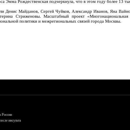
са Эмма Рождественская подчеркнула, что в этом году более 13 тыс
или Денис Майданов, Сергей Чуйков, Александр Иванов, Яна Вайн
атерина Стриженовы. Масштабный проект «Многонациональна
ональной политики и межрегиональных связей города Москвы.
в России
осле инсульта