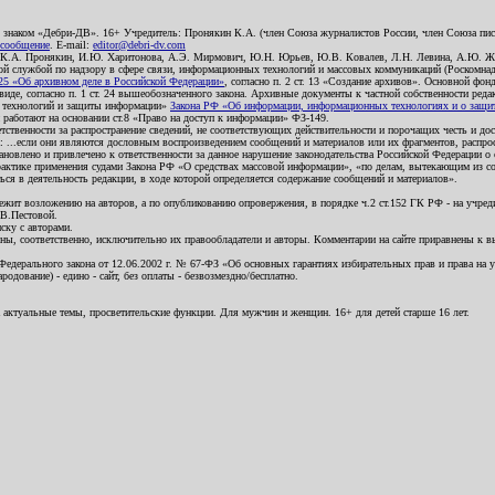
о знаком «Дебри-ДВ». 16+ Учредитель: Пронякин К.А. (член Союза журналистов России, член Союза писа
 сообщение
. E-mail:
editor@debri-dv.com
): К.А. Пронякин, И.Ю. Харитонова, А.Э. Мирмович, Ю.Н. Юрьев, Ю.В. Ковалев, Л.Н. Левина, А.Ю. Ж
 службой по надзору в сфере связи, информационных технологий и массовых коммуникаций (Роскомнадзо
5 «Об архивном деле в Российской Федерации»
, согласно п. 2 ст. 13 «Создание архивов». Основной фон
е, согласно п. 1 ст. 24 вышеобозначенного закона. Архивные документы к частной собственности редакци
ых технологий и защиты информации»
Закона РФ «Об информации, информационных технологиях и о защите
и работают на основании ст.8 «Право на доступ к информации» ФЗ-149.
етственности за распространение сведений, не соответствующих действительности и порочащих честь и д
 ...если они являются дословным воспроизведением сообщений и материалов или их фрагментов, распро
новлено и привлечено к ответственности за данное нарушение законодательства Российской Федерации о
актике применения судами Закона РФ «О средствах массовой информации», «по делам, вытекающим из со
ся в деятельность редакции, в ходе которой определяется содержание сообщений и материалов».
жит возложению на авторов, а по опубликованию опровержения, в порядке ч.2 ст.152 ГК РФ - на учредит
.В.Пестовой.
ску с авторами.
енны, соответственно, исключительно их правообладатели и авторы. Комментарии на сайте приравнены к
дерального закона от 12.06.2002 г. № 67-ФЗ «Об основных гарантиях избирательных прав и права на уча
дование) - едино - сайт, без оплаты - безвозмездно/бесплатно.
 актуальные темы, просветительские функции. Для мужчин и женщин. 16+ для детей старше 16 лет.