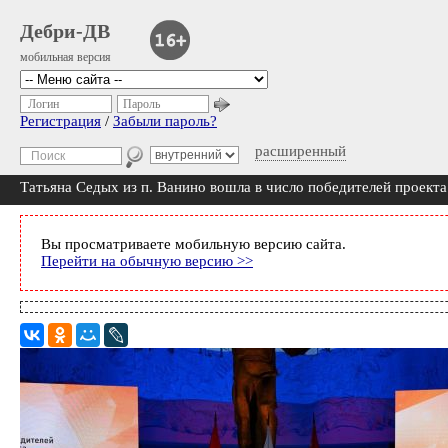
Дебри-ДВ
мобильная версия
Логин
Пароль
Регистрация
/
Забыли пароль?
расширенный
Татьяна Седых из п. Ванино вошла в число победителей проек
Вы просматриваете мобильную версию сайта.
Перейти на обычную версию >>