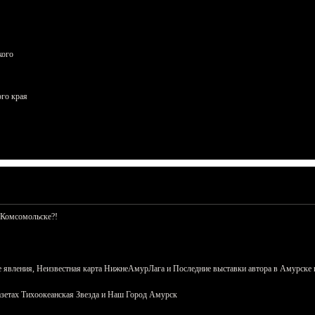
кого
ого края
 Комсомольске?!
 явления, Неизвестная карта НижнеАмурЛага и Последние выставки автора в Амурске 
азетах Тихоокеанская Звезда и Наш Город Амурск