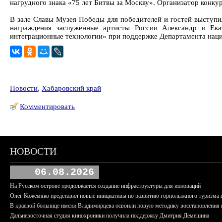
нагрудного знака «75 лет Битвы за Москву». Организатор конкур
В зале Славы Музея Победы для победителей и гостей выступ
награждения заслуженные артисты России Александр и Ек
интеграционные технологии» при поддержке Департамента наци
Новости
,
Хабаровский край
Комментировать
НОВОСТИ
06.08.2026
На Русском острове продолжается создание инфраструктуры для инноваций
Олег Кожемяко представил новые инициативы по развитию горнолыжного туризма 
В краевой больнице имени Владимирцева освоили новую методику восстановления п
Дальневосточная студия кинохроники получила поддержку Дмитрия Демешина