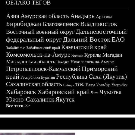
ОБЛАКО ТЕГОВ
Азия
Амурская область
Анадырь
Арктика
Биробиджан
Владивосток
Благовещенск
Дальневосточный
Восточный военный округ
федеральный округ
Дальний Восток
ЕАО
Камчатский край
Забайкалье
Забайкальский край
Комсомольск-на-Амуре
Магадан
Курилы
Корякия
Магаданская область
Николаевск-на-Амуре
Находка
Приморский
Петропавловск-Камчатский
край
Республика Саха (Якутия)
Республика Бурятия
Сахалинская область
ТОФ
Тында
Улан-Удэ
Уссурийск
Сибирь
Хабаровск
Хабаровский край
Чукотка
Чита
Южно-Сахалинск
Якутск
Все теги >>