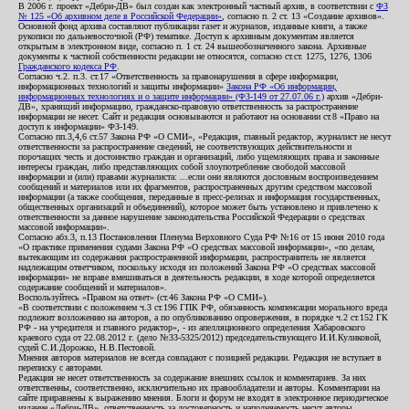
В 2006 г. проект «Дебри-ДВ» был создан как электронный частный архив, в соответствии с
ФЗ
№ 125 «Об архивном деле в Российской Федерации»
, согласно п. 2 ст. 13 «Создание архивов».
Основной фонд архива составляют публикации газет и журналов, изданные книги, а также
рукописи по дальневосточной (РФ) тематике. Доступ к архивным документам является
открытым в электронном виде, согласно п. 1 ст. 24 вышеобозначенного закона. Архивные
документы к частной собственности редакции не относятся, согласно ст.ст. 1275, 1276, 1306
Гражданского кодекса РФ
.
Согласно ч.2. п.3. ст.17 «Ответственность за правонарушения в сфере информации,
информационных технологий и защиты информации»
Закона РФ «Об информации,
информационных технологиях и о защите информации» (ФЗ-149 от 27.07.06 г.)
архив «Дебри-
ДВ», хранящий информацию, гражданско-правовую ответственность за распространение
информации не несет. Сайт и редакция основываются и работают на основании ст.8 «Право на
доступ к информации» ФЗ-149.
Согласно пп.3,4,6 ст.57 Закона РФ «О СМИ», «Редакция, главный редактор, журналист не несут
ответственности за распространение сведений, не соответствующих действительности и
порочащих честь и достоинство граждан и организаций, либо ущемляющих права и законные
интересы граждан, либо представляющих собой злоупотребление свободой массовой
информации и (или) правами журналиста: ...если они являются дословным воспроизведением
сообщений и материалов или их фрагментов, распространенных другим средством массовой
информации (а также сообщения, переданные в пресс-релизах и информация государственных,
общественных организаций и объединений), которое может быть установлено и привлечено к
ответственности за данное нарушение законодательства Российской Федерации о средствах
массовой информации».
Согласно абз.3, п.13 Постановления Пленума Верховного Суда РФ №16 от 15 июня 2010 года
«О практике применения судами Закона РФ «О средствах массовой информации», «по делам,
вытекающим из содержания распространенной информации, распространитель не является
надлежащим ответчиком, поскольку исходя из положений Закона РФ «О средствах массовой
информации» не вправе вмешиваться в деятельность редакции, в ходе которой определяется
содержание сообщений и материалов».
Воспользуйтесь «Правом на ответ» (ст.46 Закона РФ «О СМИ»).
«В соответствии с положением ч.3 ст.196 ГПК РФ, обязанность компенсации морального вреда
подлежит возложению на авторов, а по опубликованию опровержения, в порядке ч.2 ст.152 ГК
РФ - на учредителя и главного редактор», - из апелляционного определения Хабаровского
краевого суда от 22.08.2012 г. (дело №33-5325/2012) председательствующего И.И.Куликовой,
судей С.И.Дорожко, Н.В.Пестовой.
Мнения авторов материалов не всегда совпадают с позицией редакции. Редакция не вступает в
переписку с авторами.
Редакция не несет ответственность за содержание внешних ссылок и комментариев. За них
ответственны, соответственно, исключительно их правообладатели и авторы. Комментарии на
сайте приравнены к выражению мнения. Блоги и форум не входят в электронное периодическое
издание «Дебри-ДВ», ответственность за достоверность и наполняемость несут авторы.