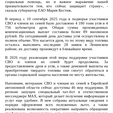
социальная помощь, но и важное выражение нашей
признательности тем, кто сейчас защищает страну», -
сказала губернатор ЕАО Мария Костюк.
В период с 10 сентября 2025 года в подворья участников
СВО и членов их семей было доставлено 4 180 тонн угля и 4
756 кубометров дров. Общая сумма произведенных
компенсационных выплат составила более 89 миллионов
рублей. На сегодняшний день доставка угля осуществлена в
полном объеме. Что касается дров, то по этому виду топлива
осталось выполнить последние 28 заявок в Ленинском
районе, их доставку произведут в ближайшее время.
В 2026 году реализация этой меры поддержки участников
СВО и членов их семей будет продолжена. За
предоставлением дров и угля, а также денежной выплаты на
приобретение твердого топлива они смогут обратиться в
органы социальной защиты населения по месту жительства.
Напомним, ветеранам СВО и членам их семей в Еврейской
автономной области сейчас доступны 46 мер поддержки. В
регионе запущен специальный чат-бот в отечественном
мессенджере МАХ, который делает получение информации и
услуг еще удобнее. В нем собраны актуальные сведения о
порядке оформления всех положенных льгот, а также
реализована возможность оперативно направить обращение