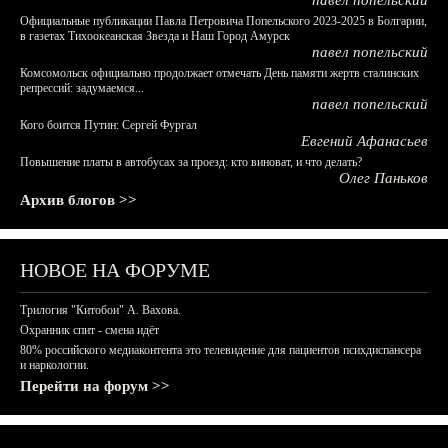
павел попельский
Официальные публикации Павла Петровича Попельского 2023-2025 в Болгарии,
в газетах Тихоокеанская Звезда и Наш Город Амурск
павел попельский
Комсомольск официально продолжает отмечать День памяти жертв сталинских
репрессий: задумаемся...
павел попельский
Кого боится Путин: Сергей Фургал
Евгений Афанасьев
Повышение платы в автобусах за проезд: кто виноват, и что делать?
Олег Паньков
Архив блогов >>
НОВОЕ НА ФОРУМЕ
Трилогия "Китобои" А. Вахова.
Охранник спит - смена идёт
80% российского медиаконтента это телевидение для пациентов психдиспансера
и наркологии.
Перейти на форум >>