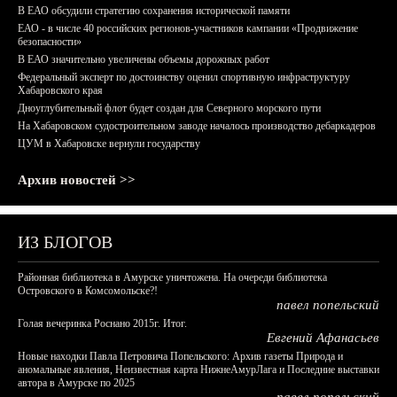
В ЕАО обсудили стратегию сохранения исторической памяти
ЕАО - в числе 40 российских регионов-участников кампании «Продвижение
безопасности»
В ЕАО значительно увеличены объемы дорожных работ
Федеральный эксперт по достоинству оценил спортивную инфраструктуру
Хабаровского края
Дноуглубительный флот будет создан для Северного морского пути
На Хабаровском судостроительном заводе началось производство дебаркадеров
ЦУМ в Хабаровске вернули государству
Архив новостей >>
ИЗ БЛОГОВ
Районная библиотека в Амурске уничтожена. На очереди библиотека
Островского в Комсомольске?!
павел попельский
Голая вечеринка Роснано 2015г. Итог.
Евгений Афанасьев
Новые находки Павла Петровича Попельского: Архив газеты Природа и
аномальные явления, Неизвестная карта НижнеАмурЛага и Последние выставки
автора в Амурске по 2025