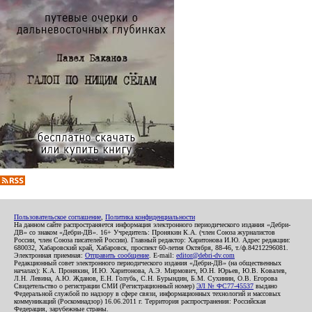
Пользовательское соглашение
,
Политика конфиденциальности
На данном сайте распространяется информация электронного периодического издания «Дебри-
ДВ» со знаком «Дебри-ДВ». 16+ Учредитель: Пронякин К.А. (член Союза журналистов
России, член Союза писателей России). Главный редактор: Харитонова И.Ю. Адрес редакции:
680032, Хабаровский край, Хабаровск, проспект 60-летия Октября, 88-46, т./ф.84212296081.
Электронная приемная:
Отправить сообщение
. E-mail:
editor@debri-dv.com
Редакционный совет электронного периодического издания «Дебри-ДВ» (на общественных
началах): К.А. Пронякин, И.Ю. Харитонова, А.Э. Мирмович, Ю.Н. Юрьев, Ю.В. Ковалев,
Л.Н. Левина, А.Ю. Жданов, Е.Н. Голубь, С.Н. Бурындин, Б.М. Сухинин, О.В. Егорова
Свидетельство о регистрации СМИ (Регистрационный номер)
ЭЛ № ФС77-45537
выдано
Федеральной службой по надзору в сфере связи, информационных технологий и массовых
коммуникаций (Роскомнадзор) 16.06.2011 г. Территория распространения: Российская
Федерация, зарубежные страны.