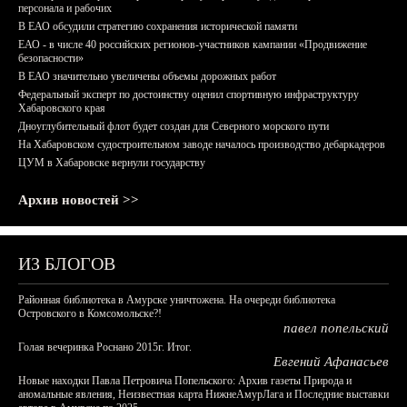
персонала и рабочих
В ЕАО обсудили стратегию сохранения исторической памяти
ЕАО - в числе 40 российских регионов-участников кампании «Продвижение
безопасности»
В ЕАО значительно увеличены объемы дорожных работ
Федеральный эксперт по достоинству оценил спортивную инфраструктуру
Хабаровского края
Дноуглубительный флот будет создан для Северного морского пути
На Хабаровском судостроительном заводе началось производство дебаркадеров
ЦУМ в Хабаровске вернули государству
Архив новостей >>
ИЗ БЛОГОВ
Районная библиотека в Амурске уничтожена. На очереди библиотека
Островского в Комсомольске?!
павел попельский
Голая вечеринка Роснано 2015г. Итог.
Евгений Афанасьев
Новые находки Павла Петровича Попельского: Архив газеты Природа и
аномальные явления, Неизвестная карта НижнеАмурЛага и Последние выставки