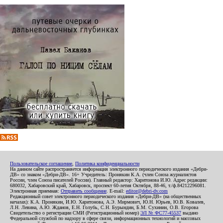
Пользовательское соглашение
,
Политика конфиденциальности
На данном сайте распространяется информация электронного периодического издания «Дебри-
ДВ» со знаком «Дебри-ДВ». 16+ Учредитель: Пронякин К.А. (член Союза журналистов
России, член Союза писателей России). Главный редактор: Харитонова И.Ю. Адрес редакции:
680032, Хабаровский край, Хабаровск, проспект 60-летия Октября, 88-46, т./ф.84212296081.
Электронная приемная:
Отправить сообщение
. E-mail:
editor@debri-dv.com
Редакционный совет электронного периодического издания «Дебри-ДВ» (на общественных
началах): К.А. Пронякин, И.Ю. Харитонова, А.Э. Мирмович, Ю.Н. Юрьев, Ю.В. Ковалев,
Л.Н. Левина, А.Ю. Жданов, Е.Н. Голубь, С.Н. Бурындин, Б.М. Сухинин, О.В. Егорова
Свидетельство о регистрации СМИ (Регистрационный номер)
ЭЛ № ФС77-45537
выдано
Федеральной службой по надзору в сфере связи, информационных технологий и массовых