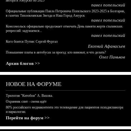
автора в Амурске по 2025
павел попельский
Официальные публикации Павла Петровича Попельского 2023-2025 в Болгарии,
в газетах Тихоокеанская Звезда и Наш Город Амурск
павел попельский
Комсомольск официально продолжает отмечать День памяти жертв сталинских
репрессий: задумаемся...
павел попельский
Кого боится Путин: Сергей Фургал
Евгений Афанасьев
Повышение платы в автобусах за проезд: кто виноват, и что делать?
Олег Паньков
Архив блогов >>
НОВОЕ НА ФОРУМЕ
Трилогия "Китобои" А. Вахова.
Охранник спит - смена идёт
80% российского медиаконтента это телевидение для пациентов психдиспансера
и наркологии.
Перейти на форум >>