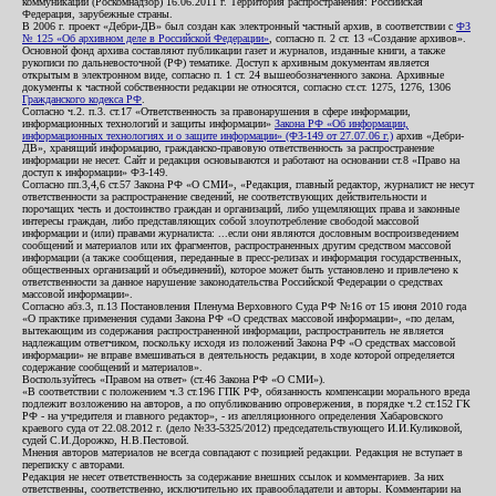
коммуникаций (Роскомнадзор) 16.06.2011 г. Территория распространения: Российская
Федерация, зарубежные страны.
В 2006 г. проект «Дебри-ДВ» был создан как электронный частный архив, в соответствии с
ФЗ
№ 125 «Об архивном деле в Российской Федерации»
, согласно п. 2 ст. 13 «Создание архивов».
Основной фонд архива составляют публикации газет и журналов, изданные книги, а также
рукописи по дальневосточной (РФ) тематике. Доступ к архивным документам является
открытым в электронном виде, согласно п. 1 ст. 24 вышеобозначенного закона. Архивные
документы к частной собственности редакции не относятся, согласно ст.ст. 1275, 1276, 1306
Гражданского кодекса РФ
.
Согласно ч.2. п.3. ст.17 «Ответственность за правонарушения в сфере информации,
информационных технологий и защиты информации»
Закона РФ «Об информации,
информационных технологиях и о защите информации» (ФЗ-149 от 27.07.06 г.)
архив «Дебри-
ДВ», хранящий информацию, гражданско-правовую ответственность за распространение
информации не несет. Сайт и редакция основываются и работают на основании ст.8 «Право на
доступ к информации» ФЗ-149.
Согласно пп.3,4,6 ст.57 Закона РФ «О СМИ», «Редакция, главный редактор, журналист не несут
ответственности за распространение сведений, не соответствующих действительности и
порочащих честь и достоинство граждан и организаций, либо ущемляющих права и законные
интересы граждан, либо представляющих собой злоупотребление свободой массовой
информации и (или) правами журналиста: ...если они являются дословным воспроизведением
сообщений и материалов или их фрагментов, распространенных другим средством массовой
информации (а также сообщения, переданные в пресс-релизах и информация государственных,
общественных организаций и объединений), которое может быть установлено и привлечено к
ответственности за данное нарушение законодательства Российской Федерации о средствах
массовой информации».
Согласно абз.3, п.13 Постановления Пленума Верховного Суда РФ №16 от 15 июня 2010 года
«О практике применения судами Закона РФ «О средствах массовой информации», «по делам,
вытекающим из содержания распространенной информации, распространитель не является
надлежащим ответчиком, поскольку исходя из положений Закона РФ «О средствах массовой
информации» не вправе вмешиваться в деятельность редакции, в ходе которой определяется
содержание сообщений и материалов».
Воспользуйтесь «Правом на ответ» (ст.46 Закона РФ «О СМИ»).
«В соответствии с положением ч.3 ст.196 ГПК РФ, обязанность компенсации морального вреда
подлежит возложению на авторов, а по опубликованию опровержения, в порядке ч.2 ст.152 ГК
РФ - на учредителя и главного редактор», - из апелляционного определения Хабаровского
краевого суда от 22.08.2012 г. (дело №33-5325/2012) председательствующего И.И.Куликовой,
судей С.И.Дорожко, Н.В.Пестовой.
Мнения авторов материалов не всегда совпадают с позицией редакции. Редакция не вступает в
переписку с авторами.
Редакция не несет ответственность за содержание внешних ссылок и комментариев. За них
ответственны, соответственно, исключительно их правообладатели и авторы. Комментарии на