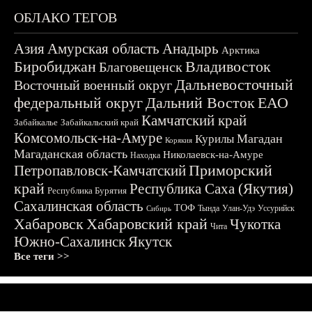
ОБЛАКО ТЕГОВ
Азия
Амурская область
Анадырь
Арктика
Биробиджан
Владивосток
Благовещенск
Дальневосточный
Восточный военный округ
федеральный округ
Дальний Восток
ЕАО
Камчатский край
Забайкалье
Забайкальский край
Комсомольск-на-Амуре
Магадан
Курилы
Корякия
Магаданская область
Николаевск-на-Амуре
Находка
Приморский
Петропавловск-Камчатский
край
Республика Саха (Якутия)
Республика Бурятия
Сахалинская область
ТОФ
Тында
Улан-Удэ
Уссурийск
Сибирь
Хабаровск
Хабаровский край
Чукотка
Чита
Южно-Сахалинск
Якутск
Все теги >>