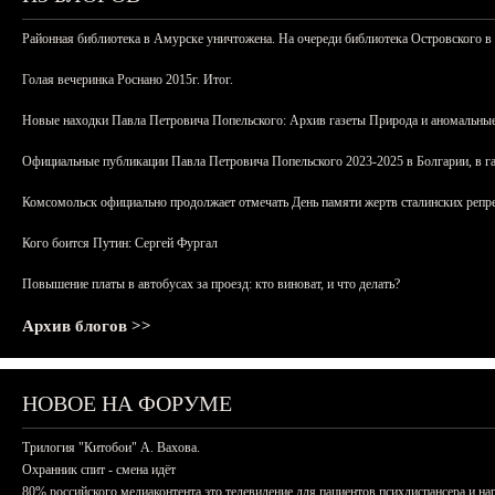
Районная библиотека в Амурске уничтожена. На очереди библиотека Островского в
Голая вечеринка Роснано 2015г. Итог.
Новые находки Павла Петровича Попельского: Архив газеты Природа и аномальные
Официальные публикации Павла Петровича Попельского 2023-2025 в Болгарии, в г
Комсомольск официально продолжает отмечать День памяти жертв сталинских репрес
Кого боится Путин: Сергей Фургал
Повышение платы в автобусах за проезд: кто виноват, и что делать?
Архив блогов >>
НОВОЕ НА ФОРУМЕ
Трилогия "Китобои" А. Вахова.
Охранник спит - смена идёт
80% российского медиаконтента это телевидение для пациентов психдиспансера и на