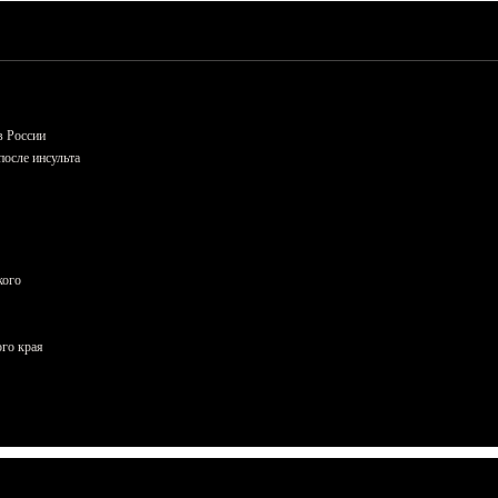
в России
осле инсульта
кого
ого края