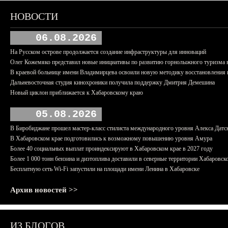
НОВОСТИ
06.08.2026
На Русском острове продолжается создание инфраструктуры для инноваций
Олег Кожемяко представил новые инициативы по развитию горнолыжного туризма 
В краевой больнице имени Владимирцева освоили новую методику восстановления п
Дальневосточная студия кинохроники получила поддержку Дмитрия Демешина
Новый циклон приближается к Хабаровскому краю
05.08.2026
В Биробиджане прошел мастер-класс стилиста международного уровня Алекса Датс
В Хабаровском крае подготовились к возможному повышению уровня Амура
Более 40 социальных выплат проиндексируют в Хабаровском крае в 2027 году
Более 1 000 тонн бензина и дизтоплива доставили в северные территории Хабаровск
Бесплатную сеть Wi-Fi запустили на площади имени Ленина в Хабаровске
Архив новостей >>
ИЗ БЛОГОВ