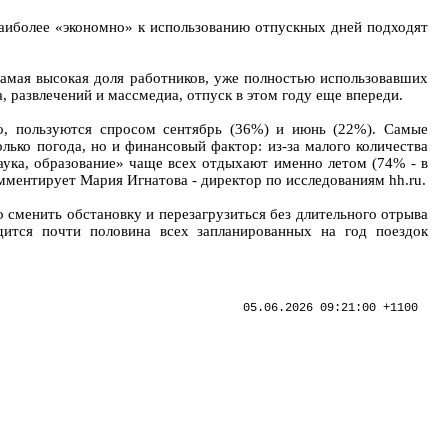
Наиболее «экономно» к использованию отпускных дней подходят
самая высокая доля работников, уже полностью использовавших
, развлечений и массмедиа, отпуск в этом году еще впереди.
о, пользуются спросом сентябрь (36%) и июнь (22%). Самые
олько погода, но и финансовый фактор: из-за малого количества
аука, образование» чаще всех отдыхают именно летом (74% - в
комментирует Мария Игнатова - директор по исследованиям hh.ru.
 сменить обстановку и перезагрузиться без длительного отрыва
дится почти половина всех запланированных на год поездок
05.06.2026 09:21:00 +1100