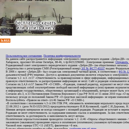
Пользовательское соглашение
,
Политика конфиденциальности
На данном сайте распространяется информация электронного периодического издания «Дебри-ДВ» с
Хабаровск, проспект 60-летия Октября, 88-46, т./ф.84212296081. Электронная приемная:
Отправить
Редакционный совет электронного периодического издания «Дебри-ДВ» (на общественных началах
Свидетельство о регистрации СМИ (Регистрационный номер)
ЭЛ № ФС77-45537
выдано Федеральной
В 2006 г. проект «Дебри-ДВ» был создан как электронный частный архив, в соответствии с
ФЗ № 12
дальневосточной (РФ) тематике. Доступ к архивным документам является открытым в электронном вид
Согласно ч.2. п.3. ст.17 «Ответственность за правонарушения в сфере информации, информационн
правовую ответственность за распространение информации не несет. Сайт и редакция основываются 
Согласно пп.3,4,6 ст.57 Закона РФ «О СМИ», «Редакция, главный редактор, журналист не несут отв
представляющих собой злоупотребление свободой массовой информации и (или) правами журналиста:
и информация государственных, общественных организаций и объединений), которое может быть уста
Согласно абз.3, п.13 Постановления Пленума Верховного Суда РФ №16 от 15 июня 2010 года «О пр
поскольку исходя из положений Закона РФ «О средствах массовой информации» не вправе вмешивать
Воспользуйтесь «Правом на ответ» (ст.46 Закона РФ «О СМИ»).
«В соответствии с положением ч.3 ст.196 ГПК РФ, обязанность компенсации морального вреда подле
22.08.2012 г. (дело №33-5325/2012) председательствующего И.И.Куликовой, судей С.И.Дорожко, Н
Мнения авторов материалов не всегда совпадают с позицией редакции. Редакция не вступает в перепи
Редакция не несет ответственность за содержание внешних ссылок и комментариев. За них ответств
ответственность за достоверность и наполняемость несут авторы.
Политические опросы/голосования проводятся согласно ч.2. ст.46 «Опросы общественного мнения» Фе
заказавшее (заказавших) проведение опроса и оплатившее (оплативших) указанную публикацию (обнаро
Часовой пояс сервера UTC+11 (AEST), фактически +8 мск.
Если вы обнаружили ошибки на сайте, пожалуйста,
сообщите нам об этом
.