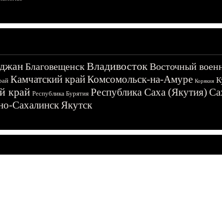
джан
Владивосток
Благовещенск
Восточный воен
Камчатский край
Комсомольск-на-Амуре
К
рай
Корякия
й край
Республика Саха (Якутия)
Са
Республика Бурятия
о-Сахалинск
Якутск