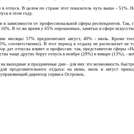
в отпуск. В целом по стране этот показатель чуть выше - 51%. 
уск в этом году.
и в зависимости от профессиональной сферы респондентов. Так, 
 - 16%. В то же время у 65% опрошенных, занятых в сфере искусства
ние месяцы: 57% предпочитают август, 40% - июль. Кроме тог
%, соответственно). В этот период к отдыху не располагает не т
ор дат отпуска влияет и профессия: так, представители сферы «Н
яйства чаще других берут отпуск в ноябре (29%) и январе (13%), - 
 на выходные и праздничные дни - для них это возможность быстро
для продолжительного отдыха: на июнь, июль и август прихо
- управляющий директор сервиса Островок.