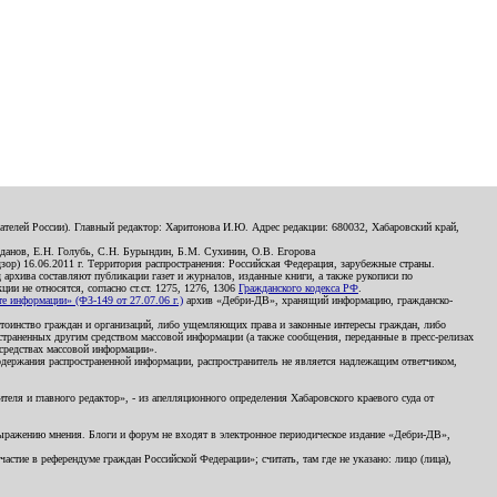
телей России). Главный редактор: Харитонова И.Ю. Адрес редакции: 680032, Хабаровский край,
данов, Е.Н. Голубь, С.Н. Бурындин, Б.М. Сухинин, О.В. Егорова
р) 16.06.2011 г. Территория распространения: Российская Федерация, зарубежные страны.
д архива составляют публикации газет и журналов, изданные книги, а также рукописи по
и не относятся, согласно ст.ст. 1275, 1276, 1306
Гражданского кодекса РФ
.
 информации» (ФЗ-149 от 27.07.06 г.)
архив «Дебри-ДВ», хранящий информацию, гражданско-
остоинство граждан и организаций, либо ущемляющих права и законные интересы граждан, либо
страненных другим средством массовой информации (а также сообщения, переданные в пресс-релизах
 средствах массовой информации».
держания распространенной информации, распространитель не является надлежащим ответчиком,
еля и главного редактор», - из апелляционного определения Хабаровского краевого суда от
 выражению мнения. Блоги и форум не входят в электронное периодическое издание «Дебри-ДВ»,
стие в референдуме граждан Российской Федерации»; считать, там где не указано: лицо (лица),