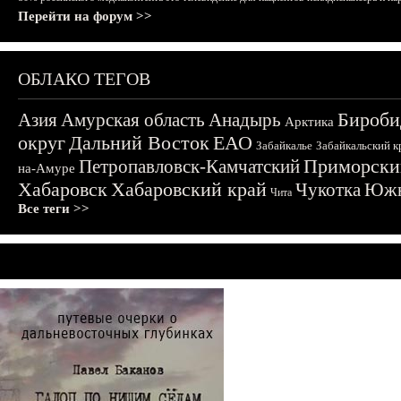
Перейти на форум >>
ОБЛАКО ТЕГОВ
Бироби
Азия
Амурская область
Анадырь
Арктика
округ
Дальний Восток
ЕАО
Забайкалье
Забайкальский к
Приморски
Петропавловск-Камчатский
на-Амуре
Хабаровск
Хабаровский край
Чукотка
Южн
Чита
Все теги >>