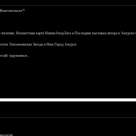
 Комсомольске?!
 явления, Неизвестная карта НижнеАмурЛага и Последние выставки автора в Амурске 
азетах Тихоокеанская Звезда и Наш Город Амурск
сий: задумаемся...
ркологии.