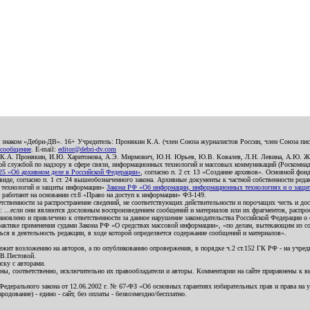
о знаком «Дебри-ДВ». 16+ Учредитель: Пронякин К.А. (член Союза журналистов России, член Союза писа
 сообщение
. E-mail:
editor@debri-dv.com
): К.А. Пронякин, И.Ю. Харитонова, А.Э. Мирмович, Ю.Н. Юрьев, Ю.В. Ковалев, Л.Н. Левина, А.Ю. Ж
 службой по надзору в сфере связи, информационных технологий и массовых коммуникаций (Роскомнадзо
5 «Об архивном деле в Российской Федерации»
, согласно п. 2 ст. 13 «Создание архивов». Основной фон
е, согласно п. 1 ст. 24 вышеобозначенного закона. Архивные документы к частной собственности редакци
ых технологий и защиты информации»
Закона РФ «Об информации, информационных технологиях и о защите
и работают на основании ст.8 «Право на доступ к информации» ФЗ-149.
етственности за распространение сведений, не соответствующих действительности и порочащих честь и д
 ...если они являются дословным воспроизведением сообщений и материалов или их фрагментов, распро
новлено и привлечено к ответственности за данное нарушение законодательства Российской Федерации о
актике применения судами Закона РФ «О средствах массовой информации», «по делам, вытекающим из со
ся в деятельность редакции, в ходе которой определяется содержание сообщений и материалов».
жит возложению на авторов, а по опубликованию опровержения, в порядке ч.2 ст.152 ГК РФ - на учредит
.В.Пестовой.
ску с авторами.
енны, соответственно, исключительно их правообладатели и авторы. Комментарии на сайте приравнены к
дерального закона от 12.06.2002 г. № 67-ФЗ «Об основных гарантиях избирательных прав и права на уча
дование) - едино - сайт, без оплаты - безвозмездно/бесплатно.