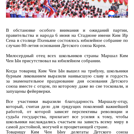
В обстановке особого внимания и ожиданий партии,
правительства и народа 6 июня на Стадионе имени Ким Ир
Сена в столице Пхеньяне состоялось юбилейное собрание по
случаю 80-летия основания Детского союза Кореи.
Милосердный отец всех школьников страны Маршал Ким
Чен Ын присутствовал на юбилейном собрании.
Когда товарищ Ким Чен Ын вышел на трибуну, школьники
бурным ликованием выразили наивысшую славу и гордость
за знаменательное празднование дня основания Детского
союза вместе с отцом, по которому даже во сне тосковали, и
запущены фейерверки.
Все участники выразили благодарность Маршалу-отцу,
который, считая дело для грядущих поколений важнейшей
работой, от которой зависят перспективы революции и
судьба государства, прилагает все усилия к тому, чтобы
школьники наслаждались счастьем на зависть всему миру в
самой достойной, могучей и процветающей стране.
Товарищу Ким Чен Ыну делегаты Детского союза