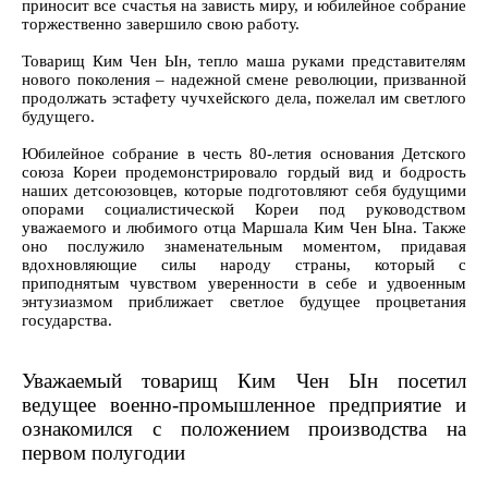
приносит все счастья на зависть миру, и юбилейное собрание
торжественно завершило свою работу.
Товарищ Ким Чен Ын, тепло маша руками представителям
нового поколения – надежной смене революции, призванной
продолжать эстафету чучхейского дела, пожелал им светлого
будущего.
Юбилейное собрание в честь 80-летия основания Детского
союза Кореи продемонстрировало гордый вид и бодрость
наших детсоюзовцев, которые подготовляют себя будущими
опорами социалистической Кореи под руководством
уважаемого и любимого отца Маршала Ким Чен Ына. Также
оно послужило знаменательным моментом, придавая
вдохновляющие силы народу страны, который с
приподнятым чувством уверенности в себе и удвоенным
энтузиазмом приближает светлое будущее процветания
государства.
Уважаемый товарищ Ким Чен Ын посетил
ведущее военно-промышленное предприятие и
ознакомился с положением производства на
первом полугодии