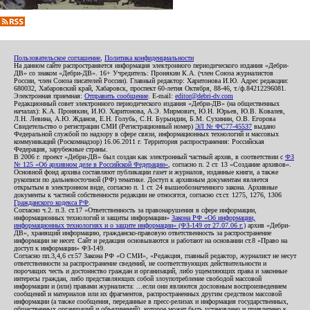
Пользовательское соглашение
,
Политика конфиденциальности
На данном сайте распространяется информация электронного периодического издания «Дебри-
ДВ» со знаком «Дебри-ДВ». 16+ Учредитель: Пронякин К.А. (член Союза журналистов
России, член Союза писателей России). Главный редактор: Харитонова И.Ю. Адрес редакции:
680032, Хабаровский край, Хабаровск, проспект 60-летия Октября, 88-46, т./ф.84212296081.
Электронная приемная:
Отправить сообщение
. E-mail:
editor@debri-dv.com
Редакционный совет электронного периодического издания «Дебри-ДВ» (на общественных
началах): К.А. Пронякин, И.Ю. Харитонова, А.Э. Мирмович, Ю.Н. Юрьев, Ю.В. Ковалев,
Л.Н. Левина, А.Ю. Жданов, Е.Н. Голубь, С.Н. Бурындин, Б.М. Сухинин, О.В. Егорова
Свидетельство о регистрации СМИ (Регистрационный номер)
ЭЛ № ФС77-45537
выдано
Федеральной службой по надзору в сфере связи, информационных технологий и массовых
коммуникаций (Роскомнадзор) 16.06.2011 г. Территория распространения: Российская
Федерация, зарубежные страны.
В 2006 г. проект «Дебри-ДВ» был создан как электронный частный архив, в соответствии с
ФЗ
№ 125 «Об архивном деле в Российской Федерации»
, согласно п. 2 ст. 13 «Создание архивов».
Основной фонд архива составляют публикации газет и журналов, изданные книги, а также
рукописи по дальневосточной (РФ) тематике. Доступ к архивным документам является
открытым в электронном виде, согласно п. 1 ст. 24 вышеобозначенного закона. Архивные
документы к частной собственности редакции не относятся, согласно ст.ст. 1275, 1276, 1306
Гражданского кодекса РФ
.
Согласно ч.2. п.3. ст.17 «Ответственность за правонарушения в сфере информации,
информационных технологий и защиты информации»
Закона РФ «Об информации,
информационных технологиях и о защите информации» (ФЗ-149 от 27.07.06 г.)
архив «Дебри-
ДВ», хранящий информацию, гражданско-правовую ответственность за распространение
информации не несет. Сайт и редакция основываются и работают на основании ст.8 «Право на
доступ к информации» ФЗ-149.
Согласно пп.3,4,6 ст.57 Закона РФ «О СМИ», «Редакция, главный редактор, журналист не несут
ответственности за распространение сведений, не соответствующих действительности и
порочащих честь и достоинство граждан и организаций, либо ущемляющих права и законные
интересы граждан, либо представляющих собой злоупотребление свободой массовой
информации и (или) правами журналиста: ...если они являются дословным воспроизведением
сообщений и материалов или их фрагментов, распространенных другим средством массовой
информации (а также сообщения, переданные в пресс-релизах и информация государственных,
общественных организаций и объединений), которое может быть установлено и привлечено к