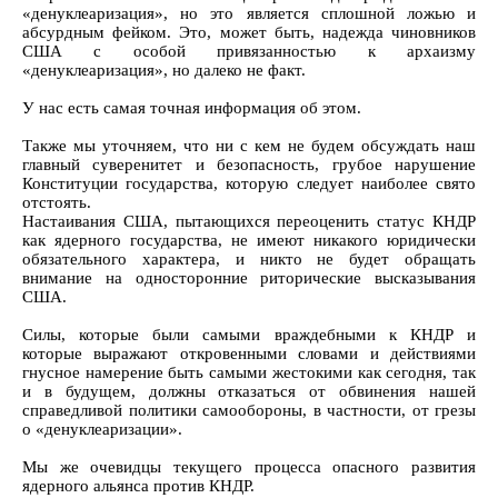
«денуклеаризация», но это является сплошной ложью и
абсурдным фейком. Это, может быть, надежда чиновников
США с особой привязанностью к архаизму
«денуклеаризация», но далеко не факт.
У нас есть самая точная информация об этом.
Также мы уточняем, что ни с кем не будем обсуждать наш
главный суверенитет и безопасность, грубое нарушение
Конституции государства, которую следует наиболее свято
отстоять.
Настаивания США, пытающихся переоценить статус КНДР
как ядерного государства, не имеют никакого юридически
обязательного характера, и никто не будет обращать
внимание на односторонние риторические высказывания
США.
Силы, которые были самыми враждебными к КНДР и
которые выражают откровенными словами и действиями
гнусное намерение быть самыми жестокими как сегодня, так
и в будущем, должны отказаться от обвинения нашей
справедливой политики самообороны, в частности, от грезы
о «денуклеаризации».
Мы же очевидцы текущего процесса опасного развития
ядерного альянса против КНДР.