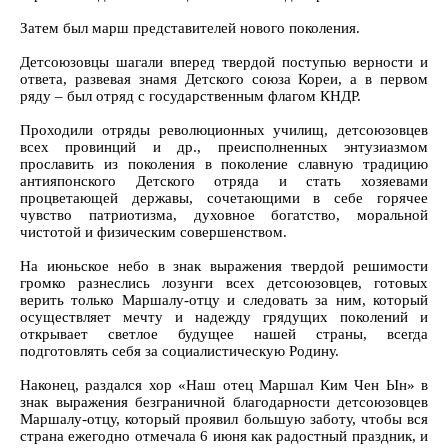
Затем был марш представителей нового поколения.
Детсоюзовцы шагали вперед твердой поступью верности и
ответа, развевая знамя Детского союза Кореи, а в первом
ряду – был отряд с государственным флагом КНДР.
Проходили отряды революционных училищ, детсоюзовцев
всех провинций и др., преисполненных энтузиазмом
прославить из поколения в поколение славную традицию
антияпонского Детского отряда и стать хозяевами
процветающей державы, сочетающими в себе горячее
чувство патриотизма, духовное богатство, моральной
чистотой и физическим совершенством.
На июньское небо в знак выражения твердой решимости
громко разнеслись лозунги всех детсоюзовцев, готовых
верить только Маршалу-отцу и следовать за ним, который
осуществляет мечту и надежду грядущих поколений и
открывает светлое будущее нашей страны, всегда
подготовлять себя за социалистическую Родину.
Наконец, раздался хор «Наш отец Маршал Ким Чен Ын» в
знак выражения безграничной благодарности детсоюзовцев
Маршалу-отцу, который проявил большую заботу, чтобы вся
страна ежегодно отмечала 6 июня как радостный праздник, и