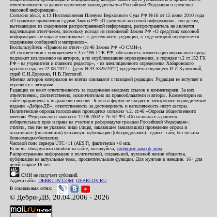
ответственности за данное нарушение законодательства Российской Федерации о средствах
массовой информации».
Согласно абз.3, п.13 Постановления Пленума Верховного Суда РФ №16 от 15 июня 2010 года
«О практике применения судами Закона РФ «О средствах массовой информации», «по делам,
вытекающим из содержания распространенной информации, распространитель не является
надлежащим ответчиком, поскольку исходя из положений Закона РФ «О средствах массовой
информации» не вправе вмешиваться в деятельность редакции, в ходе которой определяется
содержание сообщений и материалов».
Воспользуйтесь «Правом на ответ» (ст.46 Закона РФ «О СМИ»).
«В соответствии с положением ч.3 ст.196 ГПК РФ, обязанность компенсации морального вреда
подлежит возложению на авторов, а по опубликованию опровержения, в порядке ч.2 ст.152 ГК
РФ - на учредителя и главного редактор», - из апелляционного определения Хабаровского
краевого суда от 22.08.2012 г. (дело №33-5325/2012) председательствующего И.И.Куликовой,
судей С.И.Дорожко, Н.В.Пестовой.
Мнения авторов материалов не всегда совпадают с позицией редакции. Редакция не вступает в
переписку с авторами.
Редакция не несет ответственность за содержание внешних ссылок и комментариев. За них
ответственны, соответственно, исключительно их правообладатели и авторы. Комментарии на
сайте приравнены к выражению мнения. Блоги и форум не входят в электронное периодическое
издание «Дебри-ДВ», ответственность за достоверность и наполняемость несут авторы.
Политические опросы/голосования проводятся согласно ч.2. ст.46 «Опросы общественного
мнения» Федерального закона от 12.06.2002 г. № 67-ФЗ «Об основных гарантиях
избирательных прав и права на участие в референдуме граждан Российской Федерации»;
считать, там где не указано: лицо (лица), заказавшее (заказавших) проведение опроса и
оплатившее (оплативших) указанную публикацию (обнародование) - едино - сайт, без оплаты -
безвозмездно/бесплатно.
Часовой пояс сервера UTC+11 (AEST), фактически +8 мск.
Если вы обнаружили ошибки на сайте, пожалуйста,
сообщите нам об этом
.
Распространение информации о политической, социальной, духовной жизни общества,
публикации на актуальные темы, просветительские функции. Для мужчин и женщин. 16+ для
детей старше 16 лет.
СМИ не получает субсидий.
Адреса сайта:
DEBRI-DV.COM
,
DEBRI-DV.RU
.
В социальных сетях:
© Дебри-ДВ, 20.04.2006 - 2026