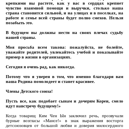
крепкими вы растете, как у вас в сердцах крепнет
чувство взаимной помощи и выручки, столько наша
страна становится сильной, и на улицах и в поселках, на
работе и семье всей страны будет полно смехов. Нельзя
позабыть это.
В будущем вы должны нести на своих плечах судьбу
нашей страны.
Моя просьба всем такова: пожалуйста, не болейте,
уважайте родителей, увлекайтесь учебой и показывайте
пример в жизни в организациях.
Сегодня я очень рад, как никогда.
Потому что я уверен в том, что именно благодаря вам
наша Родина помолодеет и станет красивее.
Члены Детского союза!
Пусть все, как подобает сынам и дочерям Кореи, смело
идут навстречу будущему!»
Когда товарищ Ким Чен Ын заключил речь, прозвучали
бурные возгласы «Мансе!» в знак выражения восторга
детсоюзовцев от большой любви и доверия милосердного