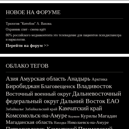
НОВОЕ НА ФОРУМЕ
Трилогия "Китобои" А. Вахова.
Охранник спит - смена идёт
80% российского медиаконтента это телевидение для пациентов психдиспансера
и наркологии.
Перейти на форум >>
ОБЛАКО ТЕГОВ
Азия
Амурская область
Анадырь
Арктика
Биробиджан
Владивосток
Благовещенск
Дальневосточный
Восточный военный округ
федеральный округ
Дальний Восток
ЕАО
Камчатский край
Забайкалье
Забайкальский край
Комсомольск-на-Амуре
Магадан
Курилы
Корякия
Магаданская область
Николаевск-на-Амуре
Находка
Приморский