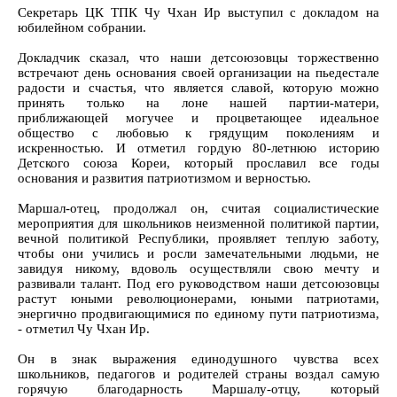
Секретарь ЦК ТПК Чу Чхан Ир выступил с докладом на
юбилейном собрании.
Докладчик сказал, что наши детсоюзовцы торжественно
встречают день основания своей организации на пьедестале
радости и счастья, что является славой, которую можно
принять только на лоне нашей партии-матери,
приближающей могучее и процветающее идеальное
общество с любовью к грядущим поколениям и
искренностью. И отметил гордую 80-летнюю историю
Детского союза Кореи, который прославил все годы
основания и развития патриотизмом и верностью.
Маршал-отец, продолжал он, считая социалистические
мероприятия для школьников неизменной политикой партии,
вечной политикой Республики, проявляет теплую заботу,
чтобы они учились и росли замечательными людьми, не
завидуя никому, вдоволь осуществляли свою мечту и
развивали талант. Под его руководством наши детсоюзовцы
растут юными революционерами, юными патриотами,
энергично продвигающимися по единому пути патриотизма,
- отметил Чу Чхан Ир.
Он в знак выражения единодушного чувства всех
школьников, педагогов и родителей страны воздал самую
горячую благодарность Маршалу-отцу, который