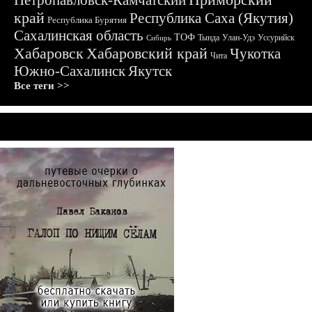
Петропавловск-Камчатский
край
Республика Саха (Якутия)
Республика Бурятия
Сахалинская область
ТОФ
Тында
Улан-Удэ
Уссурийск
Сибирь
Хабаровск
Хабаровский край
Чукотка
Чита
Южно-Сахалинск
Якутск
Все теги >>