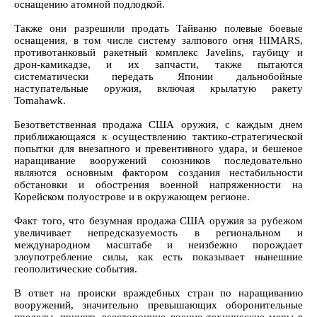
оснащению атомной подлодкой.
Также они разрешили продать Тайваню полевые боевые
оснащения, в том числе систему залпового огня HIMARS,
противотанковый ракетный комплекс Javelins, гаубицу и
дрон-камикадзе, и их запчасти, также пытаются
систематически передать Японии дальнобойные
наступательные оружия, включая крылатую ракету
Tomahawk.
Безответственная продажа США оружия, с каждым днем
приближающаяся к осуществлению тактико-стратегической
попытки для внезапного и превентивного удара, и бешеное
наращивание вооружений союзников последовательно
являются основным фактором создания нестабильности
обстановки и обострения военной напряженности на
Корейском полуострове и в окружающем регионе.
Факт того, что безумная продажа США оружия за рубежом
увеличивает непредсказуемость в региональном и
международном масштабе и неизбежно порождает
злоупотребление силы, как есть показывает нынешние
геополитические события.
В ответ на происки враждебных стран по наращиванию
вооружений, значительно превышающих оборонительные
пределы, принять всесторонние военно-технические меры в