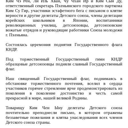
Ким Чэ Рён, Ли Иль Хван, Чу Чхан Ир и Ким Сын Ду,
ответственный секретарь Пхеньянского городского парткома
Ким Су Гир, участники эстафетного бега с письмом о клятве
верности и другие делегаты Детского союза, члены делегации
корейских школьников в Японии, воспитанники
революционных училищ, детсоюзовцы, детсоюзовские
вожатые отрядов и руководящие работники Союза молодежи
г. Пхеньяна.
Состоялась церемония поднятия Государственного флага
КНДР.
Под торжественный Государственный гимн КНДР
образцовые детсоюзовцы подняли славный Государственный
флаг.
Наш священный Государственный флаг, поднимаясь в
обстановке торжественного почтения, вселил в сердца
участников горячее стремление ярче продемонстрировать из
поколения в поколение достоинство и честь самой
прекрасной в мире, нашей великой Родины.
Товарищу Ким Чен Ыну делегаты Детского союза
почтительно преподнесли письмо, в котором отражены
беззаветные пожелания и клятва унаследования всех членов
Детского союза страны.