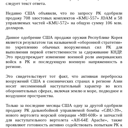
следует текст ответа.
Недавно США объявили, что по запросу РК одобрили
продажу 708 хвостовых комплектов «KMU-557» JDAM и 58
управляемых частей «KMU-572» на общую сумму 106 млн.
долларов.
Данное одобрение США продажи оружия Республике Корея
является результатом так называемой «оборонной стратегии»
по укреплению обычных вооруженных сил РК для
выполнения первой ответственности за сдерживание КНДР.
Это предупреждает изменение военной роли американских
войск в РК и последующую военную напряженность в
регионе.
Это свидетельствует тот факт, что активная переброска
вооружений США в союзнических странах в регионе Азии
носит несомненный наступательный характер во всех
оборонительных сферах, включая землю и море, подводное и
воздушное пространства.
Только за последние месяцы США одну за другой одобрили
продажу РК дальнобойной управляемой бомбы «GBU-39»,
нового вертолета морской операции «MH-60R» и запчастей
для наступательного вертолета «AH-64E Apache», также
проявляют готовность активно содействовать попыткам РК к