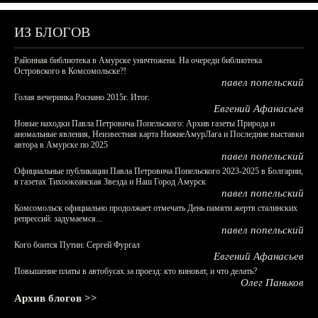
ИЗ БЛОГОВ
Районная библиотека в Амурске уничтожена. На очереди библиотека
Островского в Комсомольске?!
павел попельский
Голая вечеринка Роснано 2015г. Итог.
Евгений Афанасьев
Новые находки Павла Петровича Попельского: Архив газеты Природа и
аномальные явления, Неизвестная карта НижнеАмурЛага и Последние выставки
автора в Амурске по 2025
павел попельский
Официальные публикации Павла Петровича Попельского 2023-2025 в Болгарии,
в газетах Тихоокеанская Звезда и Наш Город Амурск
павел попельский
Комсомольск официально продолжает отмечать День памяти жертв сталинских
репрессий: задумаемся...
павел попельский
Кого боится Путин: Сергей Фургал
Евгений Афанасьев
Повышение платы в автобусах за проезд: кто виноват, и что делать?
Олег Паньков
Архив блогов >>