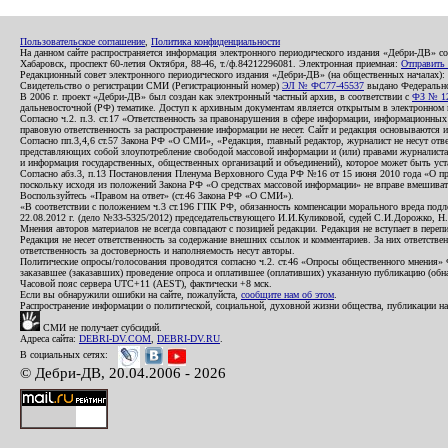
Пользовательское соглашение
,
Политика конфиденциальности
На данном сайте распространяется информация электронного периодического издания «Дебри-ДВ» с
Хабаровск, проспект 60-летия Октября, 88-46, т./ф.84212296081. Электронная приемная:
Отправить
Редакционный совет электронного периодического издания «Дебри-ДВ» (на общественных началах
Свидетельство о регистрации СМИ (Регистрационный номер)
ЭЛ № ФС77-45537
выдано Федеральной
В 2006 г. проект «Дебри-ДВ» был создан как электронный частный архив, в соответствии с
ФЗ № 12
дальневосточной (РФ) тематике. Доступ к архивным документам является открытым в электронном вид
Согласно ч.2. п.3. ст.17 «Ответственность за правонарушения в сфере информации, информационн
правовую ответственность за распространение информации не несет. Сайт и редакция основываются 
Согласно пп.3,4,6 ст.57 Закона РФ «О СМИ», «Редакция, главный редактор, журналист не несут отв
представляющих собой злоупотребление свободой массовой информации и (или) правами журналиста:
и информация государственных, общественных организаций и объединений), которое может быть уста
Согласно абз.3, п.13 Постановления Пленума Верховного Суда РФ №16 от 15 июня 2010 года «О пр
поскольку исходя из положений Закона РФ «О средствах массовой информации» не вправе вмешивать
Воспользуйтесь «Правом на ответ» (ст.46 Закона РФ «О СМИ»).
«В соответствии с положением ч.3 ст.196 ГПК РФ, обязанность компенсации морального вреда подле
22.08.2012 г. (дело №33-5325/2012) председательствующего И.И.Куликовой, судей С.И.Дорожко, Н
Мнения авторов материалов не всегда совпадают с позицией редакции. Редакция не вступает в перепи
Редакция не несет ответственность за содержание внешних ссылок и комментариев. За них ответств
ответственность за достоверность и наполняемость несут авторы.
Политические опросы/голосования проводятся согласно ч.2. ст.46 «Опросы общественного мнения» Фе
заказавшее (заказавших) проведение опроса и оплатившее (оплативших) указанную публикацию (обнаро
Часовой пояс сервера UTC+11 (AEST), фактически +8 мск.
Если вы обнаружили ошибки на сайте, пожалуйста,
сообщите нам об этом
.
Распространение информации о политической, социальной, духовной жизни общества, публикации на
СМИ не получает субсидий.
Адреса сайта:
DEBRI-DV.COM
,
DEBRI-DV.RU
.
В социальных сетях:
© Дебри-ДВ, 20.04.2006 - 2026