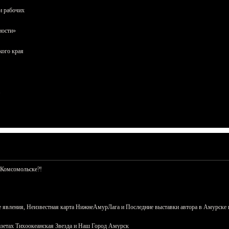
и рабочих
ности»
кого края
 Комсомольске?!
 явления, Неизвестная карта НижнеАмурЛага и Последние выставки автора в Амурске 
азетах Тихоокеанская Звезда и Наш Город Амурск