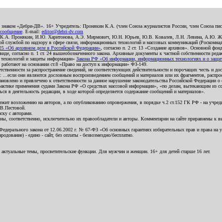
о знаком «Дебри-ДВ». 16+ Учредитель: Пронякин К.А. (член Союза журналистов России, член Союза писа
 сообщение
. E-mail:
editor@debri-dv.com
): К.А. Пронякин, И.Ю. Харитонова, А.Э. Мирмович, Ю.Н. Юрьев, Ю.В. Ковалев, Л.Н. Левина, А.Ю. Ж
 службой по надзору в сфере связи, информационных технологий и массовых коммуникаций (Роскомнадзо
5 «Об архивном деле в Российской Федерации»
, согласно п. 2 ст. 13 «Создание архивов». Основной фон
е, согласно п. 1 ст. 24 вышеобозначенного закона. Архивные документы к частной собственности редакци
ых технологий и защиты информации»
Закона РФ «Об информации, информационных технологиях и о защите
и работают на основании ст.8 «Право на доступ к информации» ФЗ-149.
етственности за распространение сведений, не соответствующих действительности и порочащих честь и д
 ...если они являются дословным воспроизведением сообщений и материалов или их фрагментов, распро
новлено и привлечено к ответственности за данное нарушение законодательства Российской Федерации о
актике применения судами Закона РФ «О средствах массовой информации», «по делам, вытекающим из со
ся в деятельность редакции, в ходе которой определяется содержание сообщений и материалов».
жит возложению на авторов, а по опубликованию опровержения, в порядке ч.2 ст.152 ГК РФ - на учредит
.В.Пестовой.
ску с авторами.
енны, соответственно, исключительно их правообладатели и авторы. Комментарии на сайте приравнены к
дерального закона от 12.06.2002 г. № 67-ФЗ «Об основных гарантиях избирательных прав и права на уча
дование) - едино - сайт, без оплаты - безвозмездно/бесплатно.
 актуальные темы, просветительские функции. Для мужчин и женщин. 16+ для детей старше 16 лет.