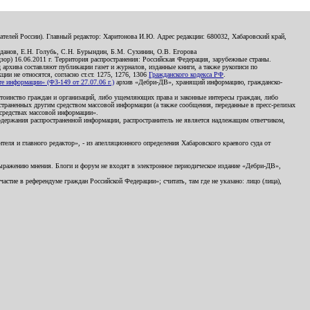
телей России). Главный редактор: Харитонова И.Ю. Адрес редакции: 680032, Хабаровский край,
данов, Е.Н. Голубь, С.Н. Бурындин, Б.М. Сухинин, О.В. Егорова
р) 16.06.2011 г. Территория распространения: Российская Федерация, зарубежные страны.
д архива составляют публикации газет и журналов, изданные книги, а также рукописи по
и не относятся, согласно ст.ст. 1275, 1276, 1306
Гражданского кодекса РФ
.
 информации» (ФЗ-149 от 27.07.06 г.)
архив «Дебри-ДВ», хранящий информацию, гражданско-
остоинство граждан и организаций, либо ущемляющих права и законные интересы граждан, либо
страненных другим средством массовой информации (а также сообщения, переданные в пресс-релизах
 средствах массовой информации».
держания распространенной информации, распространитель не является надлежащим ответчиком,
еля и главного редактор», - из апелляционного определения Хабаровского краевого суда от
 выражению мнения. Блоги и форум не входят в электронное периодическое издание «Дебри-ДВ»,
стие в референдуме граждан Российской Федерации»; считать, там где не указано: лицо (лица),