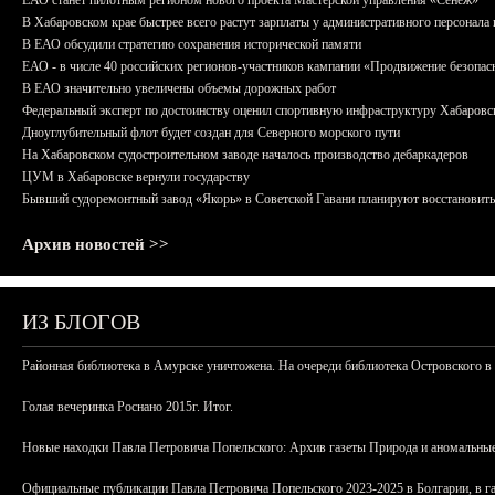
ЕАО станет пилотным регионом нового проекта Мастерской управления «Сенеж»
В Хабаровском крае быстрее всего растут зарплаты у административного персонала 
В ЕАО обсудили стратегию сохранения исторической памяти
ЕАО - в числе 40 российских регионов-участников кампании «Продвижение безопас
В ЕАО значительно увеличены объемы дорожных работ
Федеральный эксперт по достоинству оценил спортивную инфраструктуру Хабаровс
Дноуглубительный флот будет создан для Северного морского пути
На Хабаровском судостроительном заводе началось производство дебаркадеров
ЦУМ в Хабаровске вернули государству
Бывший судоремонтный завод «Якорь» в Советской Гавани планируют восстановить
Архив новостей >>
ИЗ БЛОГОВ
Районная библиотека в Амурске уничтожена. На очереди библиотека Островского в
Голая вечеринка Роснано 2015г. Итог.
Новые находки Павла Петровича Попельского: Архив газеты Природа и аномальные
Официальные публикации Павла Петровича Попельского 2023-2025 в Болгарии, в г