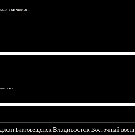
сий: задумаемся...
ркологии.
джан
Владивосток
Благовещенск
Восточный воен