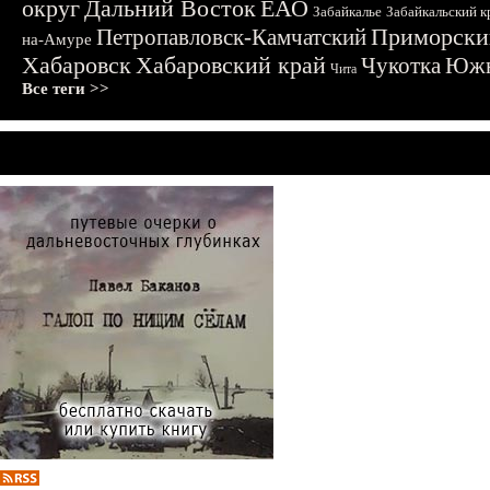
округ
Дальний Восток
ЕАО
Забайкалье
Забайкальский к
Приморски
Петропавловск-Камчатский
на-Амуре
Хабаровск
Хабаровский край
Чукотка
Южн
Чита
Все теги >>