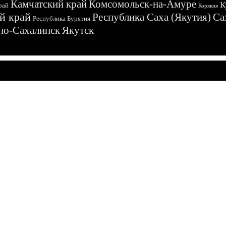
Камчатский край
Комсомольск-на-Амуре
К
рай
Корякия
й край
Республика Саха (Якутия)
Са
Республика Бурятия
о-Сахалинск
Якутск