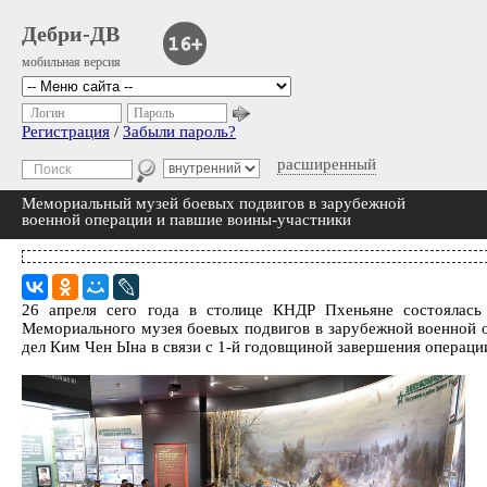
Дебри-ДВ
мобильная версия
Логин
Пароль
Регистрация
/
Забыли пароль?
расширенный
Мемориальный музей боевых подвигов в зарубежной
военной операции и павшие воины-участники
26 апреля сего года в столице КНДР Пхеньяне состоялась 
Мемориального музея боевых подвигов в зарубежной военной 
дел Ким Чен Ына в связи с 1-й годовщиной завершения операц