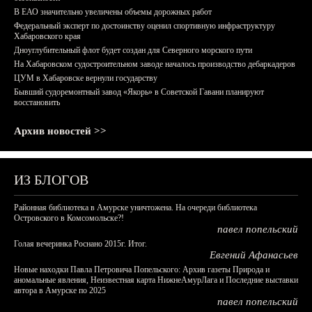
В ЕАО значительно увеличены объемы дорожных работ
Федеральный эксперт по достоинству оценил спортивную инфраструктуру
Хабаровского края
Дноуглубительный флот будет создан для Северного морского пути
На Хабаровском судостроительном заводе началось производство дебаркадеров
ЦУМ в Хабаровске вернули государству
Бывший судоремонтный завод «Якорь» в Советской Гавани планируют
восстановить
Архив новостей >>
ИЗ БЛОГОВ
Районная библиотека в Амурске уничтожена. На очереди библиотека
Островского в Комсомольске?!
павел попельский
Голая вечеринка Роснано 2015г. Итог.
Евгений Афанасьев
Новые находки Павла Петровича Попельского: Архив газеты Природа и
аномальные явления, Неизвестная карта НижнеАмурЛага и Последние выставки
автора в Амурске по 2025
павел попельский