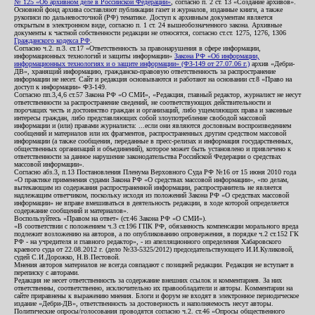
№ 125 «Об архивном деле в Российской Федерации»
, согласно п. 2 ст. 13 «Создание архивов».
Основной фонд архива составляют публикации газет и журналов, изданные книги, а также
рукописи по дальневосточной (РФ) тематике. Доступ к архивным документам является
открытым в электронном виде, согласно п. 1 ст. 24 вышеобозначенного закона. Архивные
документы к частной собственности редакции не относятся, согласно ст.ст. 1275, 1276, 1306
Гражданского кодекса РФ
.
Согласно ч.2. п.3. ст.17 «Ответственность за правонарушения в сфере информации,
информационных технологий и защиты информации»
Закона РФ «Об информации,
информационных технологиях и о защите информации» (ФЗ-149 от 27.07.06 г.)
архив «Дебри-
ДВ», хранящий информацию, гражданско-правовую ответственность за распространение
информации не несет. Сайт и редакция основываются и работают на основании ст.8 «Право на
доступ к информации» ФЗ-149.
Согласно пп.3,4,6 ст.57 Закона РФ «О СМИ», «Редакция, главный редактор, журналист не несут
ответственности за распространение сведений, не соответствующих действительности и
порочащих честь и достоинство граждан и организаций, либо ущемляющих права и законные
интересы граждан, либо представляющих собой злоупотребление свободой массовой
информации и (или) правами журналиста: ...если они являются дословным воспроизведением
сообщений и материалов или их фрагментов, распространенных другим средством массовой
информации (а также сообщения, переданные в пресс-релизах и информация государственных,
общественных организаций и объединений), которое может быть установлено и привлечено к
ответственности за данное нарушение законодательства Российской Федерации о средствах
массовой информации».
Согласно абз.3, п.13 Постановления Пленума Верховного Суда РФ №16 от 15 июня 2010 года
«О практике применения судами Закона РФ «О средствах массовой информации», «по делам,
вытекающим из содержания распространенной информации, распространитель не является
надлежащим ответчиком, поскольку исходя из положений Закона РФ «О средствах массовой
информации» не вправе вмешиваться в деятельность редакции, в ходе которой определяется
содержание сообщений и материалов».
Воспользуйтесь «Правом на ответ» (ст.46 Закона РФ «О СМИ»).
«В соответствии с положением ч.3 ст.196 ГПК РФ, обязанность компенсации морального вреда
подлежит возложению на авторов, а по опубликованию опровержения, в порядке ч.2 ст.152 ГК
РФ - на учредителя и главного редактор», - из апелляционного определения Хабаровского
краевого суда от 22.08.2012 г. (дело №33-5325/2012) председательствующего И.И.Куликовой,
судей С.И.Дорожко, Н.В.Пестовой.
Мнения авторов материалов не всегда совпадают с позицией редакции. Редакция не вступает в
переписку с авторами.
Редакция не несет ответственность за содержание внешних ссылок и комментариев. За них
ответственны, соответственно, исключительно их правообладатели и авторы. Комментарии на
сайте приравнены к выражению мнения. Блоги и форум не входят в электронное периодическое
издание «Дебри-ДВ», ответственность за достоверность и наполняемость несут авторы.
Политические опросы/голосования проводятся согласно ч.2. ст.46 «Опросы общественного