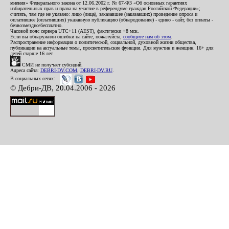
мнения» Федерального закона от 12.06.2002 г. № 67-ФЗ «Об основных гарантиях
избирательных прав и права на участие в референдуме граждан Российской Федерации»;
считать, там где не указано: лицо (лица), заказавшее (заказавших) проведение опроса и
оплатившее (оплативших) указанную публикацию (обнародование) - едино - сайт, без оплаты -
безвозмездно/бесплатно.
Часовой пояс сервера UTC+11 (AEST), фактически +8 мск.
Если вы обнаружили ошибки на сайте, пожалуйста,
сообщите нам об этом
.
Распространение информации о политической, социальной, духовной жизни общества,
публикации на актуальные темы, просветительские функции. Для мужчин и женщин. 16+ для
детей старше 16 лет.
СМИ не получает субсидий.
Адреса сайта:
DEBRI-DV.COM
,
DEBRI-DV.RU
.
В социальных сетях:
© Дебри-ДВ, 20.04.2006 - 2026