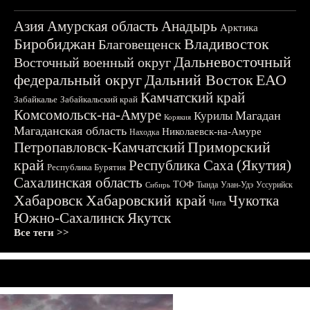
Азия
Амурская область
Анадырь
Арктика
Биробиджан
Владивосток
Благовещенск
Дальневосточный
Восточный военный округ
федеральный округ
Дальний Восток
ЕАО
Камчатский край
Забайкалье
Забайкальский край
Комсомольск-на-Амуре
Магадан
Курилы
Корякия
Магаданская область
Николаевск-на-Амуре
Находка
Приморский
Петропавловск-Камчатский
край
Республика Саха (Якутия)
Республика Бурятия
Сахалинская область
ТОФ
Тында
Улан-Удэ
Уссурийск
Сибирь
Хабаровск
Хабаровский край
Чукотка
Чита
Южно-Сахалинск
Якутск
Все теги >>