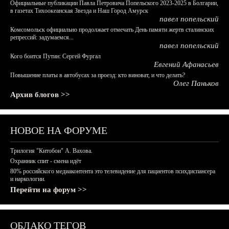
Официальные публикации Павла Петровича Попельского 2023-2025 в Болгарии,
в газетах Тихоокеанская Звезда и Наш Город Амурск
павел попельский
Комсомольск официально продолжает отмечать День памяти жертв сталинских
репрессий: задумаемся...
павел попельский
Кого боится Путин: Сергей Фургал
Евгений Афанасьев
Повышение платы в автобусах за проезд: кто виноват, и что делать?
Олег Паньков
Архив блогов >>
НОВОЕ НА ФОРУМЕ
Трилогия "Китобои" А. Вахова.
Охранник спит - смена идёт
80% российского медиаконтента это телевидение для пациентов психдиспансера
и наркологии.
Перейти на форум >>
ОБЛАКО ТЕГОВ