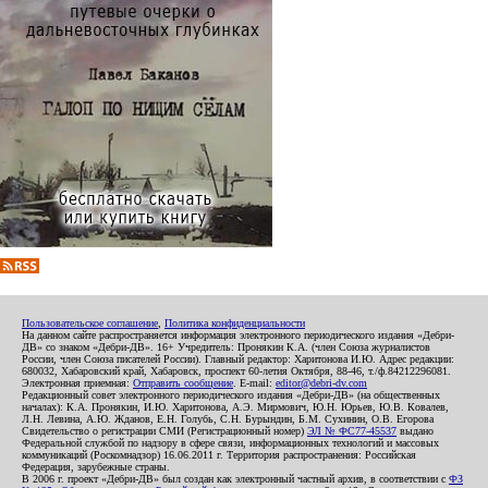
Пользовательское соглашение
,
Политика конфиденциальности
На данном сайте распространяется информация электронного периодического издания «Дебри-
ДВ» со знаком «Дебри-ДВ». 16+ Учредитель: Пронякин К.А. (член Союза журналистов
России, член Союза писателей России). Главный редактор: Харитонова И.Ю. Адрес редакции:
680032, Хабаровский край, Хабаровск, проспект 60-летия Октября, 88-46, т./ф.84212296081.
Электронная приемная:
Отправить сообщение
. E-mail:
editor@debri-dv.com
Редакционный совет электронного периодического издания «Дебри-ДВ» (на общественных
началах): К.А. Пронякин, И.Ю. Харитонова, А.Э. Мирмович, Ю.Н. Юрьев, Ю.В. Ковалев,
Л.Н. Левина, А.Ю. Жданов, Е.Н. Голубь, С.Н. Бурындин, Б.М. Сухинин, О.В. Егорова
Свидетельство о регистрации СМИ (Регистрационный номер)
ЭЛ № ФС77-45537
выдано
Федеральной службой по надзору в сфере связи, информационных технологий и массовых
коммуникаций (Роскомнадзор) 16.06.2011 г. Территория распространения: Российская
Федерация, зарубежные страны.
В 2006 г. проект «Дебри-ДВ» был создан как электронный частный архив, в соответствии с
ФЗ