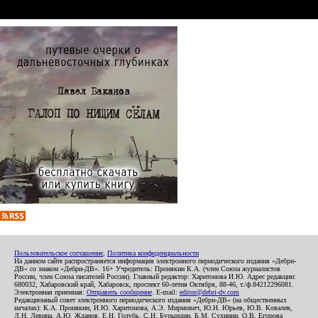
Пользовательское соглашение
,
Политика конфиденциальности
На данном сайте распространяется информация электронного периодического издания «Дебри-
ДВ» со знаком «Дебри-ДВ». 16+ Учредитель: Пронякин К.А. (член Союза журналистов
России, член Союза писателей России). Главный редактор: Харитонова И.Ю. Адрес редакции:
680032, Хабаровский край, Хабаровск, проспект 60-летия Октября, 88-46, т./ф.84212296081.
Электронная приемная:
Отправить сообщение
. E-mail:
editor@debri-dv.com
Редакционный совет электронного периодического издания «Дебри-ДВ» (на общественных
началах): К.А. Пронякин, И.Ю. Харитонова, А.Э. Мирмович, Ю.Н. Юрьев, Ю.В. Ковалев,
Л.Н. Левина, А.Ю. Жданов, Е.Н. Голубь, С.Н. Бурындин, Б.М. Сухинин, О.В. Егорова