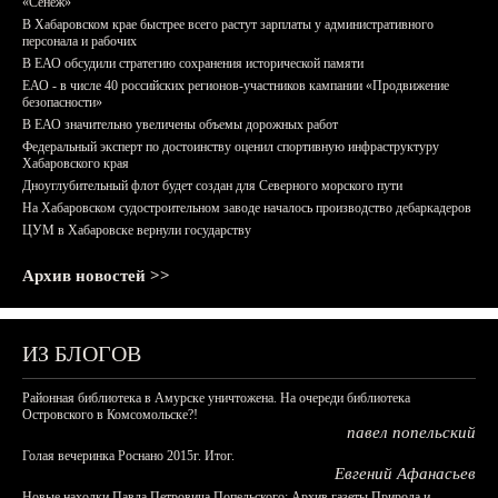
«Сенеж»
В Хабаровском крае быстрее всего растут зарплаты у административного
персонала и рабочих
В ЕАО обсудили стратегию сохранения исторической памяти
ЕАО - в числе 40 российских регионов-участников кампании «Продвижение
безопасности»
В ЕАО значительно увеличены объемы дорожных работ
Федеральный эксперт по достоинству оценил спортивную инфраструктуру
Хабаровского края
Дноуглубительный флот будет создан для Северного морского пути
На Хабаровском судостроительном заводе началось производство дебаркадеров
ЦУМ в Хабаровске вернули государству
Архив новостей >>
ИЗ БЛОГОВ
Районная библиотека в Амурске уничтожена. На очереди библиотека
Островского в Комсомольске?!
павел попельский
Голая вечеринка Роснано 2015г. Итог.
Евгений Афанасьев
Новые находки Павла Петровича Попельского: Архив газеты Природа и