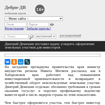
Дебри-ДВ
мобильная версия
Логин
Пароль
Регистрация
/
Забыли пароль?
расширенный
Дмитрий Демешин поставил задачу ускорить оформление
земельных участков для инвесторов
На заседании президиума правительства края министр
имущества региона Никита Матвеев рассказал, как в
Хабаровском крае работают над повышением
инвестиционной привлекательности и возвращают в
хозяйственный оборот неиспользуемые земельные участки.
Дмитрий Демешин отдельно обозначил требования к срокам
оказания госуслуг и поручил профильному ведомству
вывести край в число лидеров страны по этим показателям.
Чем быстрее оформляется участок, тем быстрее инвестор