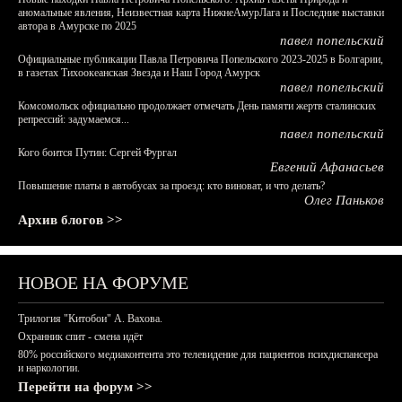
аномальные явления, Неизвестная карта НижнеАмурЛага и Последние выставки
автора в Амурске по 2025
павел попельский
Официальные публикации Павла Петровича Попельского 2023-2025 в Болгарии,
в газетах Тихоокеанская Звезда и Наш Город Амурск
павел попельский
Комсомольск официально продолжает отмечать День памяти жертв сталинских
репрессий: задумаемся...
павел попельский
Кого боится Путин: Сергей Фургал
Евгений Афанасьев
Повышение платы в автобусах за проезд: кто виноват, и что делать?
Олег Паньков
Архив блогов >>
НОВОЕ НА ФОРУМЕ
Трилогия "Китобои" А. Вахова.
Охранник спит - смена идёт
80% российского медиаконтента это телевидение для пациентов психдиспансера
и наркологии.
Перейти на форум >>