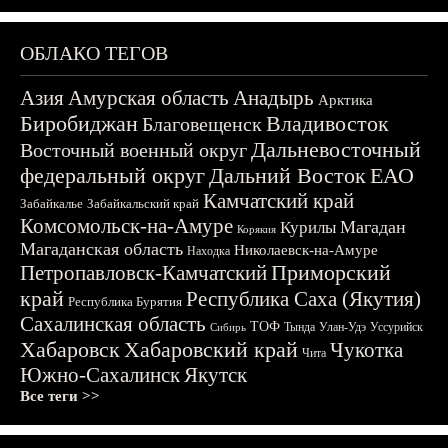
ОБЛАКО ТЕГОВ
Азия
Амурская область
Анадырь
Арктика
Биробиджан
Владивосток
Благовещенск
Дальневосточный
Восточный военный округ
федеральный округ
Дальний Восток
ЕАО
Камчатский край
Забайкалье
Забайкальский край
Комсомольск-на-Амуре
Магадан
Курилы
Корякия
Магаданская область
Николаевск-на-Амуре
Находка
Приморский
Петропавловск-Камчатский
край
Республика Саха (Якутия)
Республика Бурятия
Сахалинская область
ТОФ
Тында
Улан-Удэ
Уссурийск
Сибирь
Хабаровск
Хабаровский край
Чукотка
Чита
Южно-Сахалинск
Якутск
Все теги >>