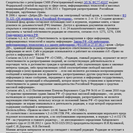
Свидетельство о регистрации СМИ (Регистрационный номер)
ЭЛ № ФС77-45537
выдано
Федеральной службой по надзору в сфере связи, информационных технологий и массовых
коммуникаций (Роскомнадзор) 16.06.2011 г. Территория распространения: Российская
Федерация, зарубежные страны.
В 2006 г. проект «Дебри-ДВ» был создан как электронный частный архив, в соответствии с
ФЗ
№ 125 «Об архивном деле в Российской Федерации»
, согласно п. 2 ст. 13 «Создание архивов».
Основной фонд архива составляют публикации газет и журналов, изданные книги, а также
рукописи по дальневосточной (РФ) тематике. Доступ к архивным документам является
открытым в электронном виде, согласно п. 1 ст. 24 вышеобозначенного закона. Архивные
документы к частной собственности редакции не относятся, согласно ст.ст. 1275, 1276, 1306
Гражданского кодекса РФ
.
Согласно ч.2. п.3. ст.17 «Ответственность за правонарушения в сфере информации,
информационных технологий и защиты информации»
Закона РФ «Об информации,
информационных технологиях и о защите информации» (ФЗ-149 от 27.07.06 г.)
архив «Дебри-
ДВ», хранящий информацию, гражданско-правовую ответственность за распространение
информации не несет. Сайт и редакция основываются и работают на основании ст.8 «Право на
доступ к информации» ФЗ-149.
Согласно пп.3,4,6 ст.57 Закона РФ «О СМИ», «Редакция, главный редактор, журналист не несут
ответственности за распространение сведений, не соответствующих действительности и
порочащих честь и достоинство граждан и организаций, либо ущемляющих права и законные
интересы граждан, либо представляющих собой злоупотребление свободой массовой
информации и (или) правами журналиста: ...если они являются дословным воспроизведением
сообщений и материалов или их фрагментов, распространенных другим средством массовой
информации (а также сообщения, переданные в пресс-релизах и информация государственных,
общественных организаций и объединений), которое может быть установлено и привлечено к
ответственности за данное нарушение законодательства Российской Федерации о средствах
массовой информации».
Согласно абз.3, п.13 Постановления Пленума Верховного Суда РФ №16 от 15 июня 2010 года
«О практике применения судами Закона РФ «О средствах массовой информации», «по делам,
вытекающим из содержания распространенной информации, распространитель не является
надлежащим ответчиком, поскольку исходя из положений Закона РФ «О средствах массовой
информации» не вправе вмешиваться в деятельность редакции, в ходе которой определяется
содержание сообщений и материалов».
Воспользуйтесь «Правом на ответ» (ст.46 Закона РФ «О СМИ»).
«В соответствии с положением ч.3 ст.196 ГПК РФ, обязанность компенсации морального вреда
подлежит возложению на авторов, а по опубликованию опровержения, в порядке ч.2 ст.152 ГК
РФ - на учредителя и главного редактор», - из апелляционного определения Хабаровского
краевого суда от 22.08.2012 г. (дело №33-5325/2012) председательствующего И.И.Куликовой,
судей С.И.Дорожко, Н.В.Пестовой.
Мнения авторов материалов не всегда совпадают с позицией редакции. Редакция не вступает в
переписку с авторами.