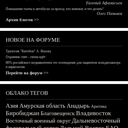
Евгений Афанасьев
Повышение платы в автобусах за проезд: кто виноват, и что делать?
Олег Паньков
Архив блогов >>
НОВОЕ НА ФОРУМЕ
Трилогия "Китобои" А. Вахова.
Охранник спит - смена идёт
80% российского медиаконтента это телевидение для пациентов психдиспансера
и наркологии.
Перейти на форум >>
ОБЛАКО ТЕГОВ
Азия
Амурская область
Анадырь
Арктика
Биробиджан
Владивосток
Благовещенск
Дальневосточный
Восточный военный округ
федеральный округ
Дальний Восток
ЕАО