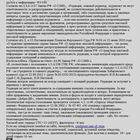
доступ к информации» ФЗ-149.
Согласно пп.3,4,6 ст.57 Закона РФ «О СМИ», «Редакция, главный редактор, журналист не несут
ответственности за распространение сведений, не соответствующих действительности и
порочащих честь и достоинство граждан и организаций, либо ущемляющих права и законные
интересы граждан, либо представляющих собой злоупотребление свободой массовой
информации и (или) правами журналиста: ...если они являются дословным воспроизведением
сообщений и материалов или их фрагментов, распространенных другим средством массовой
информации (а также сообщения, переданные в пресс-релизах и информация государственных,
общественных организаций и объединений), которое может быть установлено и привлечено к
ответственности за данное нарушение законодательства Российской Федерации о средствах
массовой информации».
Согласно абз.3, п.13 Постановления Пленума Верховного Суда РФ №16 от 15 июня 2010 года
«О практике применения судами Закона РФ «О средствах массовой информации», «по делам,
вытекающим из содержания распространенной информации, распространитель не является
надлежащим ответчиком, поскольку исходя из положений Закона РФ «О средствах массовой
информации» не вправе вмешиваться в деятельность редакции, в ходе которой определяется
содержание сообщений и материалов».
Воспользуйтесь «Правом на ответ» (ст.46 Закона РФ «О СМИ»).
«В соответствии с положением ч.3 ст.196 ГПК РФ, обязанность компенсации морального вреда
подлежит возложению на авторов, а по опубликованию опровержения, в порядке ч.2 ст.152 ГК
РФ - на учредителя и главного редактор», - из апелляционного определения Хабаровского
краевого суда от 22.08.2012 г. (дело №33-5325/2012) председательствующего И.И.Куликовой,
судей С.И.Дорожко, Н.В.Пестовой.
Мнения авторов материалов не всегда совпадают с позицией редакции. Редакция не вступает в
переписку с авторами.
Редакция не несет ответственность за содержание внешних ссылок и комментариев. За них
ответственны, соответственно, исключительно их правообладатели и авторы. Комментарии на
сайте приравнены к выражению мнения. Блоги и форум не входят в электронное периодическое
издание «Дебри-ДВ», ответственность за достоверность и наполняемость несут авторы.
Политические опросы/голосования проводятся согласно ч.2. ст.46 «Опросы общественного
мнения» Федерального закона от 12.06.2002 г. № 67-ФЗ «Об основных гарантиях
избирательных прав и права на участие в референдуме граждан Российской Федерации»;
считать, там где не указано: лицо (лица), заказавшее (заказавших) проведение опроса и
оплатившее (оплативших) указанную публикацию (обнародование) - едино - сайт, без оплаты -
безвозмездно/бесплатно.
Часовой пояс сервера UTC+11 (AEST), фактически +8 мск.
Если вы обнаружили ошибки на сайте, пожалуйста,
сообщите нам об этом
.
Распространение информации о политической, социальной, духовной жизни общества,
публикации на актуальные темы, просветительские функции. Для мужчин и женщин. 16+ для
детей старше 16 лет.