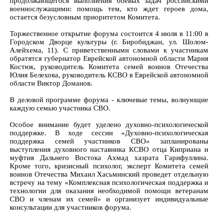
продолжающегося выполнения боевых задач российскими
военнослужащими: помощь тем, кто ждет героев дома,
остается безусловным приоритетом Комитета.
Торжественное открытие форума состоится 4 июля в 11:00 в
Городском Дворце культуры (г. Биробиджан, ул. Шолом-
Алейхема, 11). С приветственными словами к участникам
обратятся губернатор Еврейской автономной области Мария
Костюк, руководитель Комитета семей воинов Отечества
Юлия Белехова, руководитель КСВО в Еврейской автономной
области Виктор Доманов.
В деловой программе форума - ключевые темы, волнующие
каждую семью участника СВО.
Особое внимание будет уделено духовно-психологической
поддержке. В ходе сессии «Духовно-психологическая
поддержка семей участников СВО» запланированы
выступления духовного наставника КСВО отца Киприана и
муфтия Дальнего Востока Ахмад хазрата Гарифуллина.
Кроме того, кризисный психолог, эксперт Комитета семей
воинов Отечества Михаил Хасьминский проведет отдельную
встречу на тему «Комплексная психологическая поддержка и
технологии для оказания необходимой помощи ветеранам
СВО и членам их семей» и организует индивидуальные
консультации для участников форума.