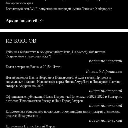
Хабаровского края
Бесплатную сеть Wi-Fi запустили на площади имени Ленина в Хабаровске
Архив новостей >>
ИЗ БЛОГОВ
Районная библиотека в Амурске уничтожена. На очереди библиотека
Островского в Комсомольске?!
павел попельский
Голая вечеринка Роснано 2015г. Итог.
Евгений Афанасьев
Новые находки Павла Петровича Попельского: Архив газеты Природа и
аномальные явления, Неизвестная карта НижнеАмурЛага и Последние выставки
автора в Амурске по 2025
павел попельский
Официальные публикации Павла Петровича Попельского 2023-2025 в Болгарии,
в газетах Тихоокеанская Звезда и Наш Город Амурск
павел попельский
Комсомольск официально продолжает отмечать День памяти жертв сталинских
репрессий: задумаемся...
павел попельский
Кого боится Путин: Сергей Фургал