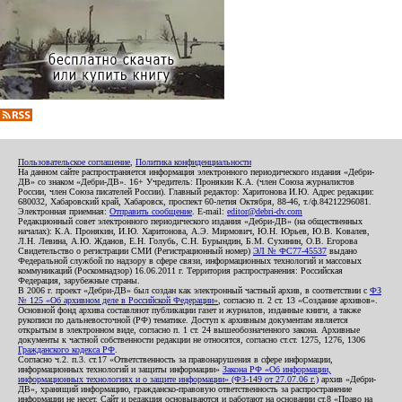
Пользовательское соглашение
,
Политика конфиденциальности
На данном сайте распространяется информация электронного периодического издания «Дебри-
ДВ» со знаком «Дебри-ДВ». 16+ Учредитель: Пронякин К.А. (член Союза журналистов
России, член Союза писателей России). Главный редактор: Харитонова И.Ю. Адрес редакции:
680032, Хабаровский край, Хабаровск, проспект 60-летия Октября, 88-46, т./ф.84212296081.
Электронная приемная:
Отправить сообщение
. E-mail:
editor@debri-dv.com
Редакционный совет электронного периодического издания «Дебри-ДВ» (на общественных
началах): К.А. Пронякин, И.Ю. Харитонова, А.Э. Мирмович, Ю.Н. Юрьев, Ю.В. Ковалев,
Л.Н. Левина, А.Ю. Жданов, Е.Н. Голубь, С.Н. Бурындин, Б.М. Сухинин, О.В. Егорова
Свидетельство о регистрации СМИ (Регистрационный номер)
ЭЛ № ФС77-45537
выдано
Федеральной службой по надзору в сфере связи, информационных технологий и массовых
коммуникаций (Роскомнадзор) 16.06.2011 г. Территория распространения: Российская
Федерация, зарубежные страны.
В 2006 г. проект «Дебри-ДВ» был создан как электронный частный архив, в соответствии с
ФЗ
№ 125 «Об архивном деле в Российской Федерации»
, согласно п. 2 ст. 13 «Создание архивов».
Основной фонд архива составляют публикации газет и журналов, изданные книги, а также
рукописи по дальневосточной (РФ) тематике. Доступ к архивным документам является
открытым в электронном виде, согласно п. 1 ст. 24 вышеобозначенного закона. Архивные
документы к частной собственности редакции не относятся, согласно ст.ст. 1275, 1276, 1306
Гражданского кодекса РФ
.
Согласно ч.2. п.3. ст.17 «Ответственность за правонарушения в сфере информации,
информационных технологий и защиты информации»
Закона РФ «Об информации,
информационных технологиях и о защите информации» (ФЗ-149 от 27.07.06 г.)
архив «Дебри-
ДВ», хранящий информацию, гражданско-правовую ответственность за распространение
информации не несет. Сайт и редакция основываются и работают на основании ст.8 «Право на