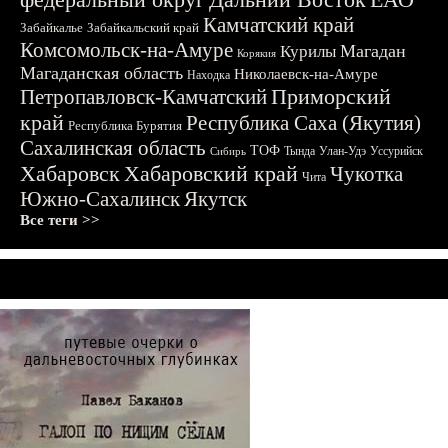
Камчатский край
Забайкалье
Забайкальский край
Комсомольск-на-Амуре
Магадан
Курилы
Корякия
Магаданская область
Николаевск-на-Амуре
Находка
Приморский
Петропавловск-Камчатский
край
Республика Саха (Якутия)
Республика Бурятия
Сахалинская область
ТОФ
Тында
Улан-Удэ
Уссурийск
Сибирь
Хабаровск
Хабаровский край
Чукотка
Чита
Южно-Сахалинск
Якутск
Все теги >>