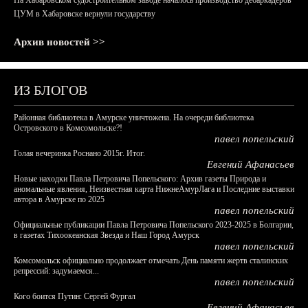
На Хабаровском судостроительном заводе началось производство дебаркадеров
ЦУМ в Хабаровске вернули государству
Архив новостей >>
ИЗ БЛОГОВ
Районная библиотека в Амурске уничтожена. На очереди библиотека
Островского в Комсомольске?!
павел попельский
Голая вечеринка Роснано 2015г. Итог.
Евгений Афанасьев
Новые находки Павла Петровича Попельского: Архив газеты Природа и
аномальные явления, Неизвестная карта НижнеАмурЛага и Последние выставки
автора в Амурске по 2025
павел попельский
Официальные публикации Павла Петровича Попельского 2023-2025 в Болгарии,
в газетах Тихоокеанская Звезда и Наш Город Амурск
павел попельский
Комсомольск официально продолжает отмечать День памяти жертв сталинских
репрессий: задумаемся...
павел попельский
Кого боится Путин: Сергей Фургал
Евгений Афанасьев