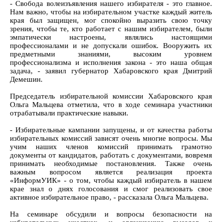
- Свобода волеизъявления нашего избирателя - это главное.
Нам важно, чтобы на избирательном участке каждый житель
края был защищен, мог спокойно выразить свою точку
зрения, чтобы те, кто работает с нашим избирателем, были
эмпатически настроены, являлись настоящими
профессионалами и не допускали ошибок. Вооружить их
предметными знаниями, высоким уровнем
профессионализма и исполнения закона - это наша общая
задача, - заявил губернатор Хабаровского края Дмитрий
Демешин.
Председатель избирательной комиссии Хабаровского края
Ольга Мальцева отметила, что в ходе семинара участники
отрабатывали практические навыки.
- Избирательные кампании запущены, и от качества работы
избирательных комиссий зависят очень многие вопросы. Мы
учим наших членов комиссий принимать грамотно
документы от кандидатов, работать с документами, вовремя
принимать необходимые постановления. Также очень
важным вопросом является реализация проекта
«ИнформУИК» - о том, чтобы каждый избиратель в нашем
крае знал о днях голосования и смог реализовать свое
активное избирательное право, - рассказала Ольга Мальцева.
На семинаре обсудили и вопросы безопасности на