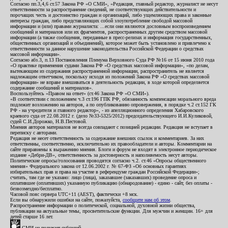
Согласно пп.3,4,6 ст.57 Закона РФ «О СМИ», «Редакция, главный редактор, журналист не несут
ответственности за распространение сведений, не соответствующих действительности и
порочащих честь и достоинство граждан и организаций, либо ущемляющих права и законные
интересы граждан, либо представляющих собой злоупотребление свободой массовой
информации и (или) правами журналиста: ...если они являются дословным воспроизведением
сообщений и материалов или их фрагментов, распространенных другим средством массовой
информации (а также сообщения, переданные в пресс-релизах и информация государственных,
общественных организаций и объединений), которое может быть установлено и привлечено к
ответственности за данное нарушение законодательства Российской Федерации о средствах
массовой информации».
Согласно абз.3, п.13 Постановления Пленума Верховного Суда РФ №16 от 15 июня 2010 года
«О практике применения судами Закона РФ «О средствах массовой информации», «по делам,
вытекающим из содержания распространенной информации, распространитель не является
надлежащим ответчиком, поскольку исходя из положений Закона РФ «О средствах массовой
информации» не вправе вмешиваться в деятельность редакции, в ходе которой определяется
содержание сообщений и материалов».
Воспользуйтесь «Правом на ответ» (ст.46 Закона РФ «О СМИ»).
«В соответствии с положением ч.3 ст.196 ГПК РФ, обязанность компенсации морального вреда
подлежит возложению на авторов, а по опубликованию опровержения, в порядке ч.2 ст.152 ГК
РФ - на учредителя и главного редактор», - из апелляционного определения Хабаровского
краевого суда от 22.08.2012 г. (дело №33-5325/2012) председательствующего И.И.Куликовой,
судей С.И.Дорожко, Н.В.Пестовой.
Мнения авторов материалов не всегда совпадают с позицией редакции. Редакция не вступает в
переписку с авторами.
Редакция не несет ответственность за содержание внешних ссылок и комментариев. За них
ответственны, соответственно, исключительно их правообладатели и авторы. Комментарии на
сайте приравнены к выражению мнения. Блоги и форум не входят в электронное периодическое
издание «Дебри-ДВ», ответственность за достоверность и наполняемость несут авторы.
Политические опросы/голосования проводятся согласно ч.2. ст.46 «Опросы общественного
мнения» Федерального закона от 12.06.2002 г. № 67-ФЗ «Об основных гарантиях
избирательных прав и права на участие в референдуме граждан Российской Федерации»;
считать, там где не указано: лицо (лица), заказавшее (заказавших) проведение опроса и
оплатившее (оплативших) указанную публикацию (обнародование) - едино - сайт, без оплаты -
безвозмездно/бесплатно.
Часовой пояс сервера UTC+11 (AEST), фактически +8 мск.
Если вы обнаружили ошибки на сайте, пожалуйста,
сообщите нам об этом
.
Распространение информации о политической, социальной, духовной жизни общества,
публикации на актуальные темы, просветительские функции. Для мужчин и женщин. 16+ для
детей старше 16 лет.
СМИ не получает субсидий.