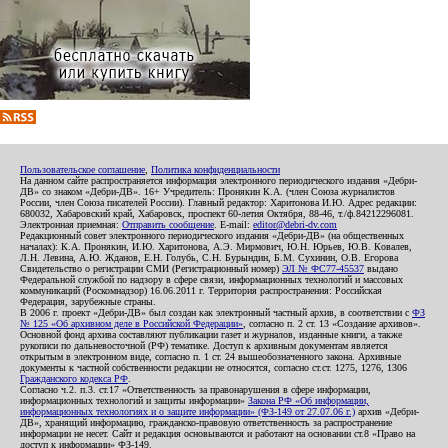
Пользовательское соглашение
,
Политика конфиденциальности
На данном сайте распространяется информация электронного периодического издания «Дебри-
ДВ» со знаком «Дебри-ДВ». 16+ Учредитель: Пронякин К.А. (член Союза журналистов
России, член Союза писателей России). Главный редактор: Харитонова И.Ю. Адрес редакции:
680032, Хабаровский край, Хабаровск, проспект 60-летия Октября, 88-46, т./ф.84212296081.
Электронная приемная:
Отправить сообщение
. E-mail:
editor@debri-dv.com
Редакционный совет электронного периодического издания «Дебри-ДВ» (на общественных
началах): К.А. Пронякин, И.Ю. Харитонова, А.Э. Мирмович, Ю.Н. Юрьев, Ю.В. Ковалев,
Л.Н. Левина, А.Ю. Жданов, Е.Н. Голубь, С.Н. Бурындин, Б.М. Сухинин, О.В. Егорова
Свидетельство о регистрации СМИ (Регистрационный номер)
ЭЛ № ФС77-45537
выдано
Федеральной службой по надзору в сфере связи, информационных технологий и массовых
коммуникаций (Роскомнадзор) 16.06.2011 г. Территория распространения: Российская
Федерация, зарубежные страны.
В 2006 г. проект «Дебри-ДВ» был создан как электронный частный архив, в соответствии с
ФЗ
№ 125 «Об архивном деле в Российской Федерации»
, согласно п. 2 ст. 13 «Создание архивов».
Основной фонд архива составляют публикации газет и журналов, изданные книги, а также
рукописи по дальневосточной (РФ) тематике. Доступ к архивным документам является
открытым в электронном виде, согласно п. 1 ст. 24 вышеобозначенного закона. Архивные
документы к частной собственности редакции не относятся, согласно ст.ст. 1275, 1276, 1306
Гражданского кодекса РФ
.
Согласно ч.2. п.3. ст.17 «Ответственность за правонарушения в сфере информации,
информационных технологий и защиты информации»
Закона РФ «Об информации,
информационных технологиях и о защите информации» (ФЗ-149 от 27.07.06 г.)
архив «Дебри-
ДВ», хранящий информацию, гражданско-правовую ответственность за распространение
информации не несет. Сайт и редакция основываются и работают на основании ст.8 «Право на
доступ к информации» ФЗ-149.