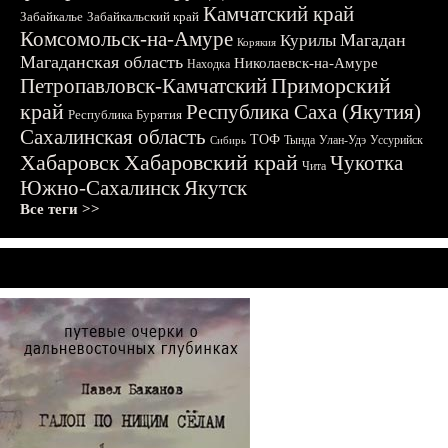
Камчатский край
Забайкалье
Забайкальский край
Комсомольск-на-Амуре
Магадан
Курилы
Корякия
Магаданская область
Николаевск-на-Амуре
Находка
Приморский
Петропавловск-Камчатский
край
Республика Саха (Якутия)
Республика Бурятия
Сахалинская область
ТОФ
Тында
Улан-Удэ
Уссурийск
Сибирь
Хабаровск
Хабаровский край
Чукотка
Чита
Южно-Сахалинск
Якутск
Все теги >>