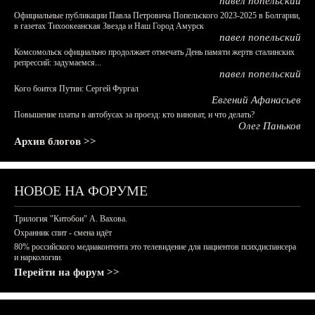
павел попельский
Официальные публикации Павла Петровича Попельского 2023-2025 в Болгарии,
в газетах Тихоокеанская Звезда и Наш Город Амурск
павел попельский
Комсомольск официально продолжает отмечать День памяти жертв сталинских
репрессий: задумаемся...
павел попельский
Кого боится Путин: Сергей Фургал
Евгений Афанасьев
Повышение платы в автобусах за проезд: кто виноват, и что делать?
Олег Паньков
Архив блогов >>
НОВОЕ НА ФОРУМЕ
Трилогия "Китобои" А. Вахова.
Охранник спит - смена идёт
80% российского медиаконтента это телевидение для пациентов психдиспансера
и наркологии.
Перейти на форум >>