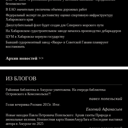
безопасности»
В ЕАО значительно увеличены объемы дорожных работ
Федеральный эксперт по достоинству оценил спортивную инфраструктуру
Хабаровского края
Дноуглубительный флот будет создан для Северного морского пути
На Хабаровском судостроительном заводе началось производство дебаркадеров
ЦУМ в Хабаровске вернули государству
Бывший судоремонтный завод «Якорь» в Советской Гавани планируют
восстановить
Архив новостей >>
ИЗ БЛОГОВ
Районная библиотека в Амурске уничтожена. На очереди библиотека
Островского в Комсомольске?!
павел попельский
Голая вечеринка Роснано 2015г. Итог.
Евгений Афанасьев
Новые находки Павла Петровича Попельского: Архив газеты Природа и
аномальные явления, Неизвестная карта НижнеАмурЛага и Последние выставки
автора в Амурске по 2025