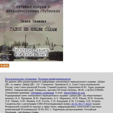
Пользовательское соглашение
,
Политика конфиденциальности
На данном сайте распространяется информация электронного периодического издания «Дебри-
ДВ» со знаком «Дебри-ДВ». 16+ Учредитель: Пронякин К.А. (член Союза журналистов
России, член Союза писателей России). Главный редактор: Харитонова И.Ю. Адрес редакции:
680032, Хабаровский край, Хабаровск, проспект 60-летия Октября, 88-46, т./ф.84212296081.
Электронная приемная:
Отправить сообщение
. E-mail:
editor@debri-dv.com
Редакционный совет электронного периодического издания «Дебри-ДВ» (на общественных
началах): К.А. Пронякин, И.Ю. Харитонова, А.Э. Мирмович, Ю.Н. Юрьев, Ю.В. Ковалев,
Л.Н. Левина, А.Ю. Жданов, Е.Н. Голубь, С.Н. Бурындин, Б.М. Сухинин, О.В. Егорова
Свидетельство о регистрации СМИ (Регистрационный номер)
ЭЛ № ФС77-45537
выдано
Федеральной службой по надзору в сфере связи, информационных технологий и массовых
коммуникаций (Роскомнадзор) 16.06.2011 г. Территория распространения: Российская
Федерация, зарубежные страны.