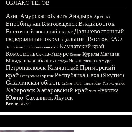
ОБЛАКО ТЕГОВ
Азия
Амурская область
Анадырь
Арктика
Биробиджан
Владивосток
Благовещенск
Дальневосточный
Восточный военный округ
федеральный округ
Дальний Восток
ЕАО
Камчатский край
Забайкалье
Забайкальский край
Комсомольск-на-Амуре
Магадан
Курилы
Корякия
Магаданская область
Николаевск-на-Амуре
Находка
Приморский
Петропавловск-Камчатский
край
Республика Саха (Якутия)
Республика Бурятия
Сахалинская область
ТОФ
Тында
Улан-Удэ
Уссурийск
Сибирь
Хабаровск
Хабаровский край
Чукотка
Чита
Южно-Сахалинск
Якутск
Все теги >>