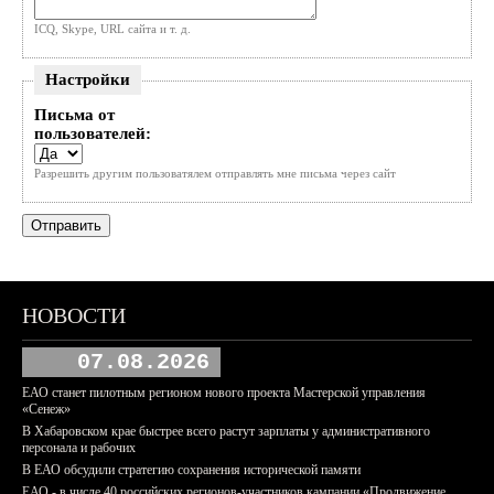
ICQ, Skype, URL сайта и т. д.
Настройки
Письма от
пользователей:
Разрешить другим пользоватялем отправлять мне письма через сайт
НОВОСТИ
07.08.2026
ЕАО станет пилотным регионом нового проекта Мастерской управления
«Сенеж»
В Хабаровском крае быстрее всего растут зарплаты у административного
персонала и рабочих
В ЕАО обсудили стратегию сохранения исторической памяти
ЕАО - в числе 40 российских регионов-участников кампании «Продвижение