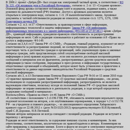
В 2006 г. проект «Дебри-ДВ» был создан как электронный частный архив, в соответствии с
ФЗ
№ 125 «Об архивном деле в Российской Федерации»
, согласно п. 2 ст. 13 «Создание архивов».
Основной фонд архива составляют публикации газет и журналов, изданные книги, а также
рукописи по дальневосточной (РФ) тематике. Доступ к архивным документам является
открытым в электронном виде, согласно п. 1 ст. 24 вышеобозначенного закона. Архивные
документы к частной собственности редакции не относятся, согласно ст.ст. 1275, 1276, 1306
Гражданского кодекса РФ
.
Согласно ч.2. п.3. ст.17 «Ответственность за правонарушения в сфере информации,
информационных технологий и защиты информации»
Закона РФ «Об информации,
информационных технологиях и о защите информации» (ФЗ-149 от 27.07.06 г.)
архив «Дебри-
ДВ», хранящий информацию, гражданско-правовую ответственность за распространение
информации не несет. Сайт и редакция основываются и работают на основании ст.8 «Право на
доступ к информации» ФЗ-149.
Согласно пп.3,4,6 ст.57 Закона РФ «О СМИ», «Редакция, главный редактор, журналист не несут
ответственности за распространение сведений, не соответствующих действительности и
порочащих честь и достоинство граждан и организаций, либо ущемляющих права и законные
интересы граждан, либо представляющих собой злоупотребление свободой массовой
информации и (или) правами журналиста: ...если они являются дословным воспроизведением
сообщений и материалов или их фрагментов, распространенных другим средством массовой
информации (а также сообщения, переданные в пресс-релизах и информация государственных,
общественных организаций и объединений), которое может быть установлено и привлечено к
ответственности за данное нарушение законодательства Российской Федерации о средствах
массовой информации».
Согласно абз.3, п.13 Постановления Пленума Верховного Суда РФ №16 от 15 июня 2010 года
«О практике применения судами Закона РФ «О средствах массовой информации», «по делам,
вытекающим из содержания распространенной информации, распространитель не является
надлежащим ответчиком, поскольку исходя из положений Закона РФ «О средствах массовой
информации» не вправе вмешиваться в деятельность редакции, в ходе которой определяется
содержание сообщений и материалов».
Воспользуйтесь «Правом на ответ» (ст.46 Закона РФ «О СМИ»).
«В соответствии с положением ч.3 ст.196 ГПК РФ, обязанность компенсации морального вреда
подлежит возложению на авторов, а по опубликованию опровержения, в порядке ч.2 ст.152 ГК
РФ - на учредителя и главного редактор», - из апелляционного определения Хабаровского
краевого суда от 22.08.2012 г. (дело №33-5325/2012) председательствующего И.И.Куликовой,
судей С.И.Дорожко, Н.В.Пестовой.
Мнения авторов материалов не всегда совпадают с позицией редакции. Редакция не вступает в
переписку с авторами.
Редакция не несет ответственность за содержание внешних ссылок и комментариев. За них
ответственны, соответственно, исключительно их правообладатели и авторы. Комментарии на
сайте приравнены к выражению мнения. Блоги и форум не входят в электронное периодическое
издание «Дебри-ДВ», ответственность за достоверность и наполняемость несут авторы.