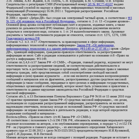
Л.Н. Левина, А.Ю. Жданов, Е.Н. Голубь, С.Н. Бурындин, Б.М. Сухинин, О.В. Егорова
Свидетельство о регистрации СМИ (Регистрационный номер)
ЭЛ № ФС77-45537
выдано
Федеральной службой по надзору в сфере связи, информационных технологий и массовых
коммуникаций (Роскомнадзор) 16.06.2011 г. Территория распространения: Российская
Федерация, зарубежные страны.
В 2006 г. проект «Дебри-ДВ» был создан как электронный частный архив, в соответствии с
ФЗ
№ 125 «Об архивном деле в Российской Федерации»
, согласно п. 2 ст. 13 «Создание архивов».
Основной фонд архива составляют публикации газет и журналов, изданные книги, а также
рукописи по дальневосточной (РФ) тематике. Доступ к архивным документам является
открытым в электронном виде, согласно п. 1 ст. 24 вышеобозначенного закона. Архивные
документы к частной собственности редакции не относятся, согласно ст.ст. 1275, 1276, 1306
Гражданского кодекса РФ
.
Согласно ч.2. п.3. ст.17 «Ответственность за правонарушения в сфере информации,
информационных технологий и защиты информации»
Закона РФ «Об информации,
информационных технологиях и о защите информации» (ФЗ-149 от 27.07.06 г.)
архив «Дебри-
ДВ», хранящий информацию, гражданско-правовую ответственность за распространение
информации не несет. Сайт и редакция основываются и работают на основании ст.8 «Право на
доступ к информации» ФЗ-149.
Согласно пп.3,4,6 ст.57 Закона РФ «О СМИ», «Редакция, главный редактор, журналист не несут
ответственности за распространение сведений, не соответствующих действительности и
порочащих честь и достоинство граждан и организаций, либо ущемляющих права и законные
интересы граждан, либо представляющих собой злоупотребление свободой массовой
информации и (или) правами журналиста: ...если они являются дословным воспроизведением
сообщений и материалов или их фрагментов, распространенных другим средством массовой
информации (а также сообщения, переданные в пресс-релизах и информация государственных,
общественных организаций и объединений), которое может быть установлено и привлечено к
ответственности за данное нарушение законодательства Российской Федерации о средствах
массовой информации».
Согласно абз.3, п.13 Постановления Пленума Верховного Суда РФ №16 от 15 июня 2010 года
«О практике применения судами Закона РФ «О средствах массовой информации», «по делам,
вытекающим из содержания распространенной информации, распространитель не является
надлежащим ответчиком, поскольку исходя из положений Закона РФ «О средствах массовой
информации» не вправе вмешиваться в деятельность редакции, в ходе которой определяется
содержание сообщений и материалов».
Воспользуйтесь «Правом на ответ» (ст.46 Закона РФ «О СМИ»).
«В соответствии с положением ч.3 ст.196 ГПК РФ, обязанность компенсации морального вреда
подлежит возложению на авторов, а по опубликованию опровержения, в порядке ч.2 ст.152 ГК
РФ - на учредителя и главного редактор», - из апелляционного определения Хабаровского
краевого суда от 22.08.2012 г. (дело №33-5325/2012) председательствующего И.И.Куликовой,
судей С.И.Дорожко, Н.В.Пестовой.
Мнения авторов материалов не всегда совпадают с позицией редакции. Редакция не вступает в