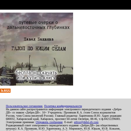
Пользовательское соглашение
,
Политика конфиденциальности
На данном сайте распространяется информация электронного периодического издания «Дебри-
ДВ» со знаком «Дебри-ДВ». 16+ Учредитель: Пронякин К.А. (член Союза журналистов
России, член Союза писателей России). Главный редактор: Харитонова И.Ю. Адрес редакции:
680032, Хабаровский край, Хабаровск, проспект 60-летия Октября, 88-46, т./ф.84212296081.
Электронная приемная:
Отправить сообщение
. E-mail:
editor@debri-dv.com
Редакционный совет электронного периодического издания «Дебри-ДВ» (на общественных
началах): К.А. Пронякин, И.Ю. Харитонова, А.Э. Мирмович, Ю.Н. Юрьев, Ю.В. Ковалев,