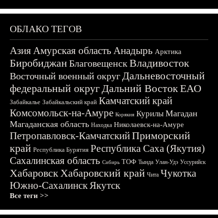
ОБЛАКО ТЕГОВ
Азия
Амурская область
Анадырь
Арктика
Биробиджан
Владивосток
Благовещенск
Дальневосточный
Восточный военный округ
федеральный округ
Дальний Восток
ЕАО
Камчатский край
Забайкалье
Забайкальский край
Комсомольск-на-Амуре
Магадан
Курилы
Корякия
Магаданская область
Николаевск-на-Амуре
Находка
Приморский
Петропавловск-Камчатский
край
Республика Саха (Якутия)
Республика Бурятия
Сахалинская область
ТОФ
Тында
Улан-Удэ
Уссурийск
Сибирь
Хабаровск
Хабаровский край
Чукотка
Чита
Южно-Сахалинск
Якутск
Все теги >>