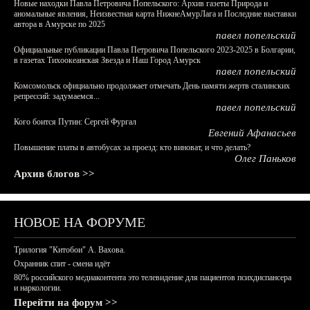
Новые находки Павла Петровича Попельского: Архив газеты Природа и
аномальные явления, Неизвестная карта НижнеАмурЛага и Последние выставки
автора в Амурске по 2025
павел попельский
Официальные публикации Павла Петровича Попельского 2023-2025 в Болгарии,
в газетах Тихоокеанская Звезда и Наш Город Амурск
павел попельский
Комсомольск официально продолжает отмечать День памяти жертв сталинских
репрессий: задумаемся...
павел попельский
Кого боится Путин: Сергей Фургал
Евгений Афанасьев
Повышение платы в автобусах за проезд: кто виноват, и что делать?
Олег Паньков
Архив блогов >>
НОВОЕ НА ФОРУМЕ
Трилогия "Китобои" А. Вахова.
Охранник спит - смена идёт
80% российского медиаконтента это телевидение для пациентов психдиспансера
и наркологии.
Перейти на форум >>