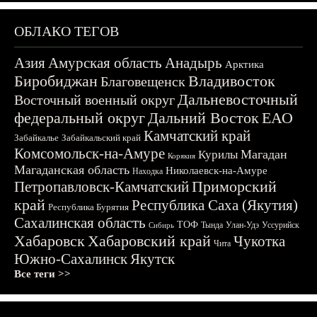
ОБЛАКО ТЕГОВ
Азия
Амурская область
Анадырь
Арктика
Биробиджан
Владивосток
Благовещенск
Дальневосточный
Восточный военный округ
федеральный округ
Дальний Восток
ЕАО
Камчатский край
Забайкалье
Забайкальский край
Комсомольск-на-Амуре
Магадан
Курилы
Корякия
Магаданская область
Николаевск-на-Амуре
Находка
Приморский
Петропавловск-Камчатский
край
Республика Саха (Якутия)
Республика Бурятия
Сахалинская область
ТОФ
Тында
Улан-Удэ
Уссурийск
Сибирь
Хабаровск
Хабаровский край
Чукотка
Чита
Южно-Сахалинск
Якутск
Все теги >>