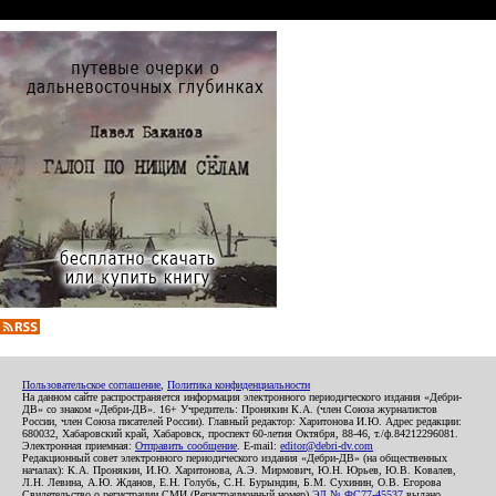
Пользовательское соглашение
,
Политика конфиденциальности
На данном сайте распространяется информация электронного периодического издания «Дебри-
ДВ» со знаком «Дебри-ДВ». 16+ Учредитель: Пронякин К.А. (член Союза журналистов
России, член Союза писателей России). Главный редактор: Харитонова И.Ю. Адрес редакции:
680032, Хабаровский край, Хабаровск, проспект 60-летия Октября, 88-46, т./ф.84212296081.
Электронная приемная:
Отправить сообщение
. E-mail:
editor@debri-dv.com
Редакционный совет электронного периодического издания «Дебри-ДВ» (на общественных
началах): К.А. Пронякин, И.Ю. Харитонова, А.Э. Мирмович, Ю.Н. Юрьев, Ю.В. Ковалев,
Л.Н. Левина, А.Ю. Жданов, Е.Н. Голубь, С.Н. Бурындин, Б.М. Сухинин, О.В. Егорова
Свидетельство о регистрации СМИ (Регистрационный номер)
ЭЛ № ФС77-45537
выдано