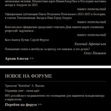
аномальные явления, Неизвестная карта НижнеАмурЛага и Последние выставки
автора в Амурске по 2025
павел попельский
Официальные публикации Павла Петровича Попельского 2023-2025 в Болгарии,
в газетах Тихоокеанская Звезда и Наш Город Амурск
павел попельский
Комсомольск официально продолжает отмечать День памяти жертв сталинских
репрессий: задумаемся...
павел попельский
Кого боится Путин: Сергей Фургал
Евгений Афанасьев
Повышение платы в автобусах за проезд: кто виноват, и что делать?
Олег Паньков
Архив блогов >>
НОВОЕ НА ФОРУМЕ
Трилогия "Китобои" А. Вахова.
Охранник спит - смена идёт
80% российского медиаконтента это телевидение для пациентов психдиспансера
и наркологии.
Перейти на форум >>