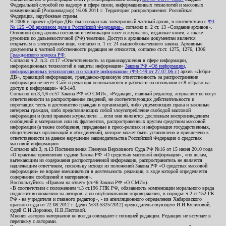
Федеральной службой по надзору в сфере связи, информационных технологий и массовых
коммуникаций (Роскомнадзор) 16.06.2011 г. Территория распространения: Российская
Федерация, зарубежные страны.
В 2006 г. проект «Дебри-ДВ» был создан как электронный частный архив, в соответствии с
ФЗ
№ 125 «Об архивном деле в Российской Федерации»
, согласно п. 2 ст. 13 «Создание архивов».
Основной фонд архива составляют публикации газет и журналов, изданные книги, а также
рукописи по дальневосточной (РФ) тематике. Доступ к архивным документам является
открытым в электронном виде, согласно п. 1 ст. 24 вышеобозначенного закона. Архивные
документы к частной собственности редакции не относятся, согласно ст.ст. 1275, 1276, 1306
Гражданского кодекса РФ
.
Согласно ч.2. п.3. ст.17 «Ответственность за правонарушения в сфере информации,
информационных технологий и защиты информации»
Закона РФ «Об информации,
информационных технологиях и о защите информации» (ФЗ-149 от 27.07.06 г.)
архив «Дебри-
ДВ», хранящий информацию, гражданско-правовую ответственность за распространение
информации не несет. Сайт и редакция основываются и работают на основании ст.8 «Право на
доступ к информации» ФЗ-149.
Согласно пп.3,4,6 ст.57 Закона РФ «О СМИ», «Редакция, главный редактор, журналист не несут
ответственности за распространение сведений, не соответствующих действительности и
порочащих честь и достоинство граждан и организаций, либо ущемляющих права и законные
интересы граждан, либо представляющих собой злоупотребление свободой массовой
информации и (или) правами журналиста: ...если они являются дословным воспроизведением
сообщений и материалов или их фрагментов, распространенных другим средством массовой
информации (а также сообщения, переданные в пресс-релизах и информация государственных,
общественных организаций и объединений), которое может быть установлено и привлечено к
ответственности за данное нарушение законодательства Российской Федерации о средствах
массовой информации».
Согласно абз.3, п.13 Постановления Пленума Верховного Суда РФ №16 от 15 июня 2010 года
«О практике применения судами Закона РФ «О средствах массовой информации», «по делам,
вытекающим из содержания распространенной информации, распространитель не является
надлежащим ответчиком, поскольку исходя из положений Закона РФ «О средствах массовой
информации» не вправе вмешиваться в деятельность редакции, в ходе которой определяется
содержание сообщений и материалов».
Воспользуйтесь «Правом на ответ» (ст.46 Закона РФ «О СМИ»).
«В соответствии с положением ч.3 ст.196 ГПК РФ, обязанность компенсации морального вреда
подлежит возложению на авторов, а по опубликованию опровержения, в порядке ч.2 ст.152 ГК
РФ - на учредителя и главного редактор», - из апелляционного определения Хабаровского
краевого суда от 22.08.2012 г. (дело №33-5325/2012) председательствующего И.И.Куликовой,
судей С.И.Дорожко, Н.В.Пестовой.
Мнения авторов материалов не всегда совпадают с позицией редакции. Редакция не вступает в
переписку с авторами.