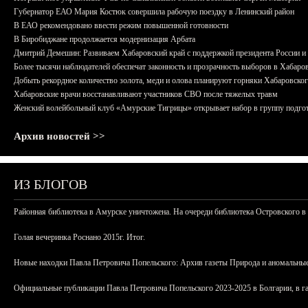
Губернатор ЕАО Мария Костюк совершила рабочую поездку в Ленинский район
В ЕАО рекомендовано ввести режим повышенной готовности
В Биробиджане продолжается модернизация Арбата
Дмитрий Демешин: Развиваем Хабаровский край с поддержкой президента России 
Более тысячи наблюдателей обеспечат законность и прозрачность выборов в Хабаро
Добыть рекордное количество золота, меди и олова планируют горняки Хабаровског
Хабаровские врачи восстанавливают участников СВО после тяжелых травм
Женский волейбольный клуб «Амурские Тигрицы» открывает набор в группу подгот
Архив новостей >>
ИЗ БЛОГОВ
Районная библиотека в Амурске уничтожена. На очереди библиотека Островского в
Голая вечеринка Роснано 2015г. Итог.
Новые находки Павла Петровича Попельского: Архив газеты Природа и аномальные
Официальные публикации Павла Петровича Попельского 2023-2025 в Болгарии, в г