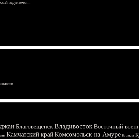
сий: задумаемся...
ркологии.
джан
Владивосток
Благовещенск
Восточный воен
Камчатский край
Комсомольск-на-Амуре
К
рай
Корякия