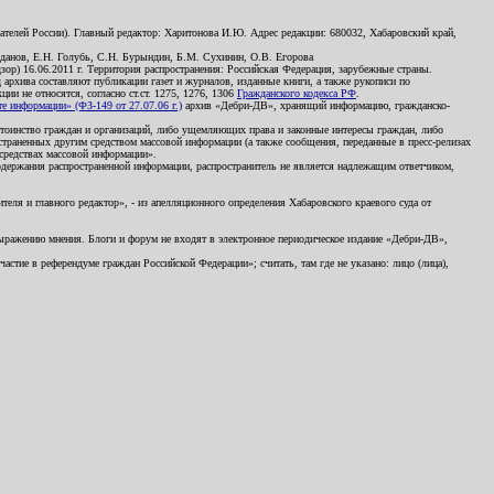
телей России). Главный редактор: Харитонова И.Ю. Адрес редакции: 680032, Хабаровский край,
данов, Е.Н. Голубь, С.Н. Бурындин, Б.М. Сухинин, О.В. Егорова
р) 16.06.2011 г. Территория распространения: Российская Федерация, зарубежные страны.
д архива составляют публикации газет и журналов, изданные книги, а также рукописи по
и не относятся, согласно ст.ст. 1275, 1276, 1306
Гражданского кодекса РФ
.
 информации» (ФЗ-149 от 27.07.06 г.)
архив «Дебри-ДВ», хранящий информацию, гражданско-
остоинство граждан и организаций, либо ущемляющих права и законные интересы граждан, либо
страненных другим средством массовой информации (а также сообщения, переданные в пресс-релизах
 средствах массовой информации».
держания распространенной информации, распространитель не является надлежащим ответчиком,
еля и главного редактор», - из апелляционного определения Хабаровского краевого суда от
 выражению мнения. Блоги и форум не входят в электронное периодическое издание «Дебри-ДВ»,
стие в референдуме граждан Российской Федерации»; считать, там где не указано: лицо (лица),