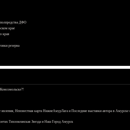
и полпредства ДФО
вском крае
о края
овки резерва
 Комсомольске?!
 явления, Неизвестная карта НижнеАмурЛага и Последние выставки автора в Амурске 
азетах Тихоокеанская Звезда и Наш Город Амурск