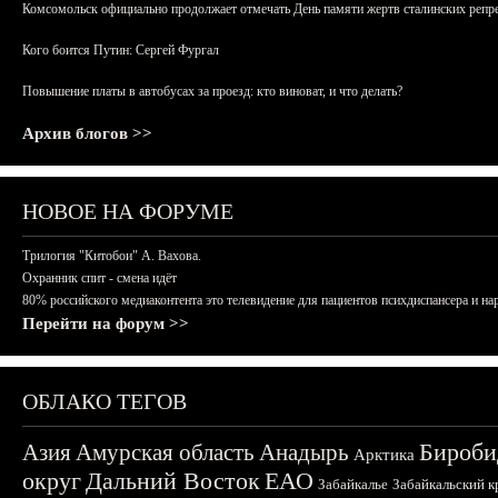
Комсомольск официально продолжает отмечать День памяти жертв сталинских репрес
Кого боится Путин: Сергей Фургал
Повышение платы в автобусах за проезд: кто виноват, и что делать?
Архив блогов >>
НОВОЕ НА ФОРУМЕ
Трилогия "Китобои" А. Вахова.
Охранник спит - смена идёт
80% российского медиаконтента это телевидение для пациентов психдиспансера и на
Перейти на форум >>
ОБЛАКО ТЕГОВ
Бироби
Азия
Амурская область
Анадырь
Арктика
округ
Дальний Восток
ЕАО
Забайкалье
Забайкальский к