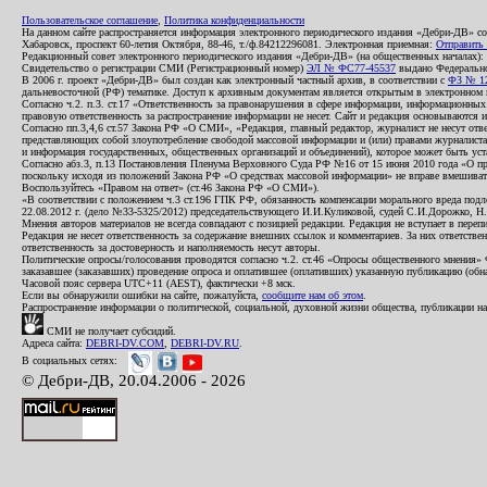
Пользовательское соглашение
,
Политика конфиденциальности
На данном сайте распространяется информация электронного периодического издания «Дебри-ДВ» с
Хабаровск, проспект 60-летия Октября, 88-46, т./ф.84212296081. Электронная приемная:
Отправить
Редакционный совет электронного периодического издания «Дебри-ДВ» (на общественных началах
Свидетельство о регистрации СМИ (Регистрационный номер)
ЭЛ № ФС77-45537
выдано Федеральной
В 2006 г. проект «Дебри-ДВ» был создан как электронный частный архив, в соответствии с
ФЗ № 12
дальневосточной (РФ) тематике. Доступ к архивным документам является открытым в электронном вид
Согласно ч.2. п.3. ст.17 «Ответственность за правонарушения в сфере информации, информационн
правовую ответственность за распространение информации не несет. Сайт и редакция основываются 
Согласно пп.3,4,6 ст.57 Закона РФ «О СМИ», «Редакция, главный редактор, журналист не несут отв
представляющих собой злоупотребление свободой массовой информации и (или) правами журналиста:
и информация государственных, общественных организаций и объединений), которое может быть уста
Согласно абз.3, п.13 Постановления Пленума Верховного Суда РФ №16 от 15 июня 2010 года «О пр
поскольку исходя из положений Закона РФ «О средствах массовой информации» не вправе вмешивать
Воспользуйтесь «Правом на ответ» (ст.46 Закона РФ «О СМИ»).
«В соответствии с положением ч.3 ст.196 ГПК РФ, обязанность компенсации морального вреда подле
22.08.2012 г. (дело №33-5325/2012) председательствующего И.И.Куликовой, судей С.И.Дорожко, Н
Мнения авторов материалов не всегда совпадают с позицией редакции. Редакция не вступает в перепи
Редакция не несет ответственность за содержание внешних ссылок и комментариев. За них ответств
ответственность за достоверность и наполняемость несут авторы.
Политические опросы/голосования проводятся согласно ч.2. ст.46 «Опросы общественного мнения» Фе
заказавшее (заказавших) проведение опроса и оплатившее (оплативших) указанную публикацию (обнаро
Часовой пояс сервера UTC+11 (AEST), фактически +8 мск.
Если вы обнаружили ошибки на сайте, пожалуйста,
сообщите нам об этом
.
Распространение информации о политической, социальной, духовной жизни общества, публикации на
СМИ не получает субсидий.
Адреса сайта:
DEBRI-DV.COM
,
DEBRI-DV.RU
.
В социальных сетях:
© Дебри-ДВ, 20.04.2006 - 2026