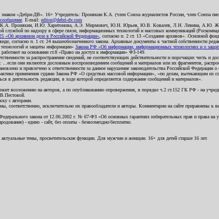
о знаком «Дебри-ДВ». 16+ Учредитель: Пронякин К.А. (член Союза журналистов России, член Союза писа
 сообщение
. E-mail:
editor@debri-dv.com
): К.А. Пронякин, И.Ю. Харитонова, А.Э. Мирмович, Ю.Н. Юрьев, Ю.В. Ковалев, Л.Н. Левина, А.Ю. Ж
 службой по надзору в сфере связи, информационных технологий и массовых коммуникаций (Роскомнадзо
5 «Об архивном деле в Российской Федерации»
, согласно п. 2 ст. 13 «Создание архивов». Основной фон
е, согласно п. 1 ст. 24 вышеобозначенного закона. Архивные документы к частной собственности редакци
ых технологий и защиты информации»
Закона РФ «Об информации, информационных технологиях и о защите
и работают на основании ст.8 «Право на доступ к информации» ФЗ-149.
етственности за распространение сведений, не соответствующих действительности и порочащих честь и д
 ...если они являются дословным воспроизведением сообщений и материалов или их фрагментов, распро
новлено и привлечено к ответственности за данное нарушение законодательства Российской Федерации о
актике применения судами Закона РФ «О средствах массовой информации», «по делам, вытекающим из со
ся в деятельность редакции, в ходе которой определяется содержание сообщений и материалов».
жит возложению на авторов, а по опубликованию опровержения, в порядке ч.2 ст.152 ГК РФ - на учредит
.В.Пестовой.
ску с авторами.
енны, соответственно, исключительно их правообладатели и авторы. Комментарии на сайте приравнены к
дерального закона от 12.06.2002 г. № 67-ФЗ «Об основных гарантиях избирательных прав и права на уча
дование) - едино - сайт, без оплаты - безвозмездно/бесплатно.
 актуальные темы, просветительские функции. Для мужчин и женщин. 16+ для детей старше 16 лет.