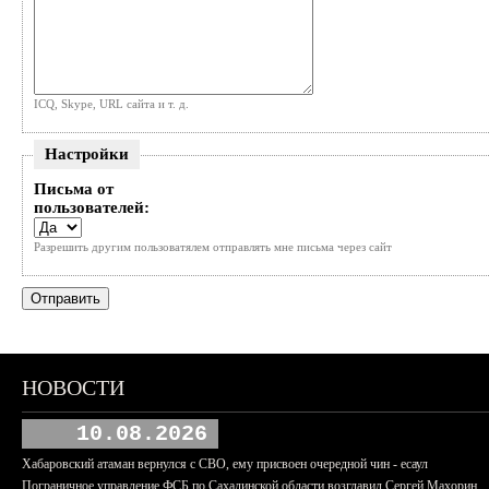
ICQ, Skype, URL сайта и т. д.
Настройки
Письма от
пользователей:
Разрешить другим пользоватялем отправлять мне письма через сайт
НОВОСТИ
10.08.2026
Хабаровский атаман вернулся с СВО, ему присвоен очередной чин - есаул
Пограничное управление ФСБ по Сахалинской области возглавил Сергей Махорин