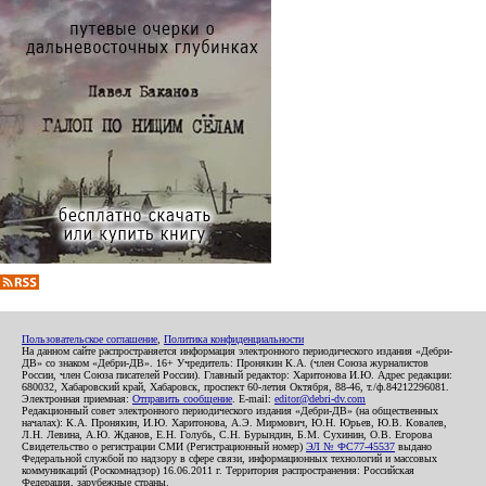
Пользовательское соглашение
,
Политика конфиденциальности
На данном сайте распространяется информация электронного периодического издания «Дебри-
ДВ» со знаком «Дебри-ДВ». 16+ Учредитель: Пронякин К.А. (член Союза журналистов
России, член Союза писателей России). Главный редактор: Харитонова И.Ю. Адрес редакции:
680032, Хабаровский край, Хабаровск, проспект 60-летия Октября, 88-46, т./ф.84212296081.
Электронная приемная:
Отправить сообщение
. E-mail:
editor@debri-dv.com
Редакционный совет электронного периодического издания «Дебри-ДВ» (на общественных
началах): К.А. Пронякин, И.Ю. Харитонова, А.Э. Мирмович, Ю.Н. Юрьев, Ю.В. Ковалев,
Л.Н. Левина, А.Ю. Жданов, Е.Н. Голубь, С.Н. Бурындин, Б.М. Сухинин, О.В. Егорова
Свидетельство о регистрации СМИ (Регистрационный номер)
ЭЛ № ФС77-45537
выдано
Федеральной службой по надзору в сфере связи, информационных технологий и массовых
коммуникаций (Роскомнадзор) 16.06.2011 г. Территория распространения: Российская
Федерация, зарубежные страны.