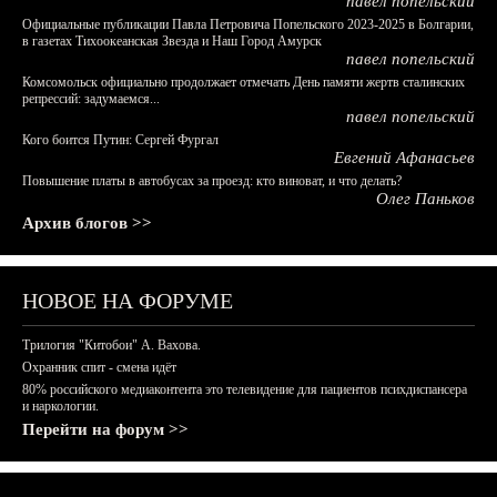
павел попельский
Официальные публикации Павла Петровича Попельского 2023-2025 в Болгарии,
в газетах Тихоокеанская Звезда и Наш Город Амурск
павел попельский
Комсомольск официально продолжает отмечать День памяти жертв сталинских
репрессий: задумаемся...
павел попельский
Кого боится Путин: Сергей Фургал
Евгений Афанасьев
Повышение платы в автобусах за проезд: кто виноват, и что делать?
Олег Паньков
Архив блогов >>
НОВОЕ НА ФОРУМЕ
Трилогия "Китобои" А. Вахова.
Охранник спит - смена идёт
80% российского медиаконтента это телевидение для пациентов психдиспансера
и наркологии.
Перейти на форум >>