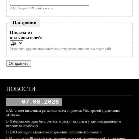
ICQ, Skype, URL сайта и т. д.
Настройки
Письма от
пользователей:
Разрешить другим пользоватялем отправлять мне письма через сайт
НОВОСТИ
07.08.2026
ЕАО станет пилотным регионом нового проекта Мастерской управления
«Сенеж»
В Хабаровском крае быстрее всего растут зарплаты у административного
персонала и рабочих
В ЕАО обсудили стратегию сохранения исторической памяти
ЕАО - в числе 40 российских регионов-участников кампании «Продвижение