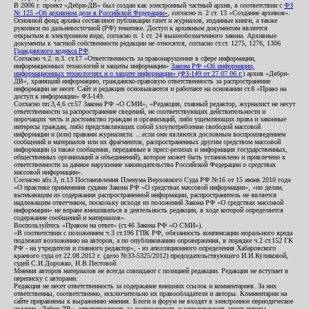
В 2006 г. проект «Дебри-ДВ» был создан как электронный частный архив, в соответствии с
ФЗ
№ 125 «Об архивном деле в Российской Федерации»
, согласно п. 2 ст. 13 «Создание архивов».
Основной фонд архива составляют публикации газет и журналов, изданные книги, а также
рукописи по дальневосточной (РФ) тематике. Доступ к архивным документам является
открытым в электронном виде, согласно п. 1 ст. 24 вышеобозначенного закона. Архивные
документы к частной собственности редакции не относятся, согласно ст.ст. 1275, 1276, 1306
Гражданского кодекса РФ
.
Согласно ч.2. п.3. ст.17 «Ответственность за правонарушения в сфере информации,
информационных технологий и защиты информации»
Закона РФ «Об информации,
информационных технологиях и о защите информации» (ФЗ-149 от 27.07.06 г.)
архив «Дебри-
ДВ», хранящий информацию, гражданско-правовую ответственность за распространение
информации не несет. Сайт и редакция основываются и работают на основании ст.8 «Право на
доступ к информации» ФЗ-149.
Согласно пп.3,4,6 ст.57 Закона РФ «О СМИ», «Редакция, главный редактор, журналист не несут
ответственности за распространение сведений, не соответствующих действительности и
порочащих честь и достоинство граждан и организаций, либо ущемляющих права и законные
интересы граждан, либо представляющих собой злоупотребление свободой массовой
информации и (или) правами журналиста: ...если они являются дословным воспроизведением
сообщений и материалов или их фрагментов, распространенных другим средством массовой
информации (а также сообщения, переданные в пресс-релизах и информация государственных,
общественных организаций и объединений), которое может быть установлено и привлечено к
ответственности за данное нарушение законодательства Российской Федерации о средствах
массовой информации».
Согласно абз.3, п.13 Постановления Пленума Верховного Суда РФ №16 от 15 июня 2010 года
«О практике применения судами Закона РФ «О средствах массовой информации», «по делам,
вытекающим из содержания распространенной информации, распространитель не является
надлежащим ответчиком, поскольку исходя из положений Закона РФ «О средствах массовой
информации» не вправе вмешиваться в деятельность редакции, в ходе которой определяется
содержание сообщений и материалов».
Воспользуйтесь «Правом на ответ» (ст.46 Закона РФ «О СМИ»).
«В соответствии с положением ч.3 ст.196 ГПК РФ, обязанность компенсации морального вреда
подлежит возложению на авторов, а по опубликованию опровержения, в порядке ч.2 ст.152 ГК
РФ - на учредителя и главного редактор», - из апелляционного определения Хабаровского
краевого суда от 22.08.2012 г. (дело №33-5325/2012) председательствующего И.И.Куликовой,
судей С.И.Дорожко, Н.В.Пестовой.
Мнения авторов материалов не всегда совпадают с позицией редакции. Редакция не вступает в
переписку с авторами.
Редакция не несет ответственность за содержание внешних ссылок и комментариев. За них
ответственны, соответственно, исключительно их правообладатели и авторы. Комментарии на
сайте приравнены к выражению мнения. Блоги и форум не входят в электронное периодическое
издание «Дебри-ДВ», ответственность за достоверность и наполняемость несут авторы.