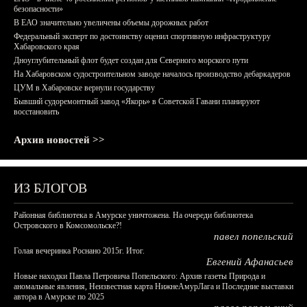
безопасности»
В ЕАО значительно увеличены объемы дорожных работ
Федеральный эксперт по достоинству оценил спортивную инфраструктуру
Хабаровского края
Дноуглубительный флот будет создан для Северного морского пути
На Хабаровском судостроительном заводе началось производство дебаркадеров
ЦУМ в Хабаровске вернули государству
Бывший судоремонтный завод «Якорь» в Советской Гавани планируют
восстановить
Архив новостей >>
ИЗ БЛОГОВ
Районная библиотека в Амурске уничтожена. На очереди библиотека
Островского в Комсомольске?!
павел попельский
Голая вечеринка Роснано 2015г. Итог.
Евгений Афанасьев
Новые находки Павла Петровича Попельского: Архив газеты Природа и
аномальные явления, Неизвестная карта НижнеАмурЛага и Последние выставки
автора в Амурске по 2025