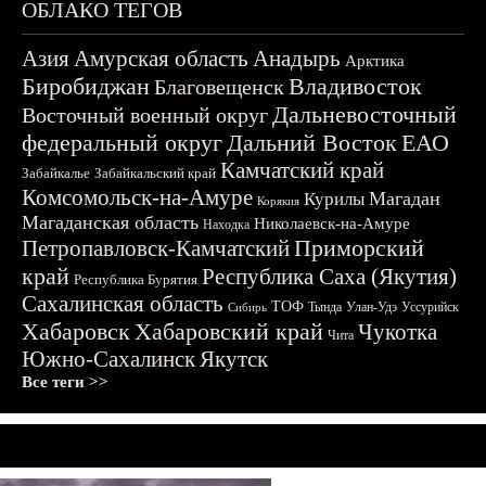
ОБЛАКО ТЕГОВ
Азия
Амурская область
Анадырь
Арктика
Биробиджан
Владивосток
Благовещенск
Дальневосточный
Восточный военный округ
федеральный округ
Дальний Восток
ЕАО
Камчатский край
Забайкалье
Забайкальский край
Комсомольск-на-Амуре
Магадан
Курилы
Корякия
Магаданская область
Николаевск-на-Амуре
Находка
Приморский
Петропавловск-Камчатский
край
Республика Саха (Якутия)
Республика Бурятия
Сахалинская область
ТОФ
Тында
Улан-Удэ
Уссурийск
Сибирь
Хабаровск
Хабаровский край
Чукотка
Чита
Южно-Сахалинск
Якутск
Все теги >>