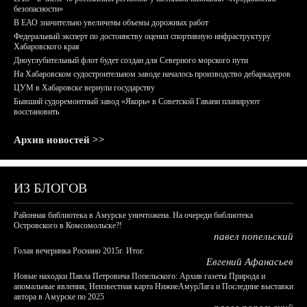
безопасности»
В ЕАО значительно увеличены объемы дорожных работ
Федеральный эксперт по достоинству оценил спортивную инфраструктуру
Хабаровского края
Дноуглубительный флот будет создан для Северного морского пути
На Хабаровском судостроительном заводе началось производство дебаркадеров
ЦУМ в Хабаровске вернули государству
Бывший судоремонтный завод «Якорь» в Советской Гавани планируют
восстановить
Архив новостей >>
ИЗ БЛОГОВ
Районная библиотека в Амурске уничтожена. На очереди библиотека
Островского в Комсомольске?!
павел попельский
Голая вечеринка Роснано 2015г. Итог.
Евгений Афанасьев
Новые находки Павла Петровича Попельского: Архив газеты Природа и
аномальные явления, Неизвестная карта НижнеАмурЛага и Последние выставки
автора в Амурске по 2025