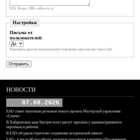
ICQ, Skype, URL сайта и т. д.
Настройки
Письма от
пользователей:
Разрешить другим пользоватялем отправлять мне письма через сайт
НОВОСТИ
07.08.2026
ЕАО станет пилотным регионом нового проекта Мастерской управления
«Сенеж»
В Хабаровском крае быстрее всего растут зарплаты у административного
персонала и рабочих
В ЕАО обсудили стратегию сохранения исторической памяти
ЕАО - в числе 40 российских регионов-участников кампании «Продвижение