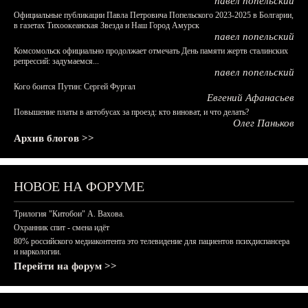
павел попельский
Официальные публикации Павла Петровича Попельского 2023-2025 в Болгарии,
в газетах Тихоокеанская Звезда и Наш Город Амурск
павел попельский
Комсомольск официально продолжает отмечать День памяти жертв сталинских
репрессий: задумаемся...
павел попельский
Кого боится Путин: Сергей Фургал
Евгений Афанасьев
Повышение платы в автобусах за проезд: кто виноват, и что делать?
Олег Паньков
Архив блогов >>
НОВОЕ НА ФОРУМЕ
Трилогия "Китобои" А. Вахова.
Охранник спит - смена идёт
80% российского медиаконтента это телевидение для пациентов психдиспансера
и наркологии.
Перейти на форум >>