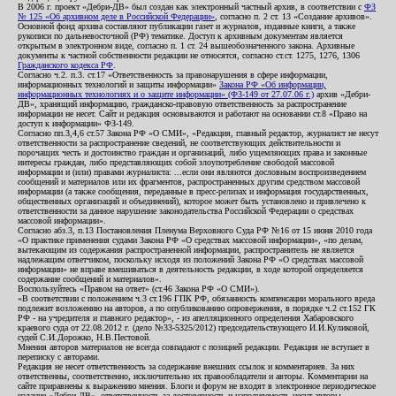
В 2006 г. проект «Дебри-ДВ» был создан как электронный частный архив, в соответствии с
ФЗ
№ 125 «Об архивном деле в Российской Федерации»
, согласно п. 2 ст. 13 «Создание архивов».
Основной фонд архива составляют публикации газет и журналов, изданные книги, а также
рукописи по дальневосточной (РФ) тематике. Доступ к архивным документам является
открытым в электронном виде, согласно п. 1 ст. 24 вышеобозначенного закона. Архивные
документы к частной собственности редакции не относятся, согласно ст.ст. 1275, 1276, 1306
Гражданского кодекса РФ
.
Согласно ч.2. п.3. ст.17 «Ответственность за правонарушения в сфере информации,
информационных технологий и защиты информации»
Закона РФ «Об информации,
информационных технологиях и о защите информации» (ФЗ-149 от 27.07.06 г.)
архив «Дебри-
ДВ», хранящий информацию, гражданско-правовую ответственность за распространение
информации не несет. Сайт и редакция основываются и работают на основании ст.8 «Право на
доступ к информации» ФЗ-149.
Согласно пп.3,4,6 ст.57 Закона РФ «О СМИ», «Редакция, главный редактор, журналист не несут
ответственности за распространение сведений, не соответствующих действительности и
порочащих честь и достоинство граждан и организаций, либо ущемляющих права и законные
интересы граждан, либо представляющих собой злоупотребление свободой массовой
информации и (или) правами журналиста: ...если они являются дословным воспроизведением
сообщений и материалов или их фрагментов, распространенных другим средством массовой
информации (а также сообщения, переданные в пресс-релизах и информация государственных,
общественных организаций и объединений), которое может быть установлено и привлечено к
ответственности за данное нарушение законодательства Российской Федерации о средствах
массовой информации».
Согласно абз.3, п.13 Постановления Пленума Верховного Суда РФ №16 от 15 июня 2010 года
«О практике применения судами Закона РФ «О средствах массовой информации», «по делам,
вытекающим из содержания распространенной информации, распространитель не является
надлежащим ответчиком, поскольку исходя из положений Закона РФ «О средствах массовой
информации» не вправе вмешиваться в деятельность редакции, в ходе которой определяется
содержание сообщений и материалов».
Воспользуйтесь «Правом на ответ» (ст.46 Закона РФ «О СМИ»).
«В соответствии с положением ч.3 ст.196 ГПК РФ, обязанность компенсации морального вреда
подлежит возложению на авторов, а по опубликованию опровержения, в порядке ч.2 ст.152 ГК
РФ - на учредителя и главного редактор», - из апелляционного определения Хабаровского
краевого суда от 22.08.2012 г. (дело №33-5325/2012) председательствующего И.И.Куликовой,
судей С.И.Дорожко, Н.В.Пестовой.
Мнения авторов материалов не всегда совпадают с позицией редакции. Редакция не вступает в
переписку с авторами.
Редакция не несет ответственность за содержание внешних ссылок и комментариев. За них
ответственны, соответственно, исключительно их правообладатели и авторы. Комментарии на
сайте приравнены к выражению мнения. Блоги и форум не входят в электронное периодическое
издание «Дебри-ДВ», ответственность за достоверность и наполняемость несут авторы.