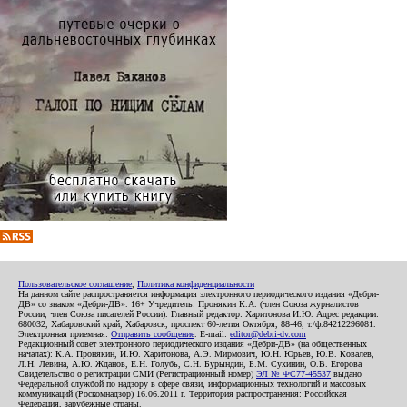
Пользовательское соглашение
,
Политика конфиденциальности
На данном сайте распространяется информация электронного периодического издания «Дебри-
ДВ» со знаком «Дебри-ДВ». 16+ Учредитель: Пронякин К.А. (член Союза журналистов
России, член Союза писателей России). Главный редактор: Харитонова И.Ю. Адрес редакции:
680032, Хабаровский край, Хабаровск, проспект 60-летия Октября, 88-46, т./ф.84212296081.
Электронная приемная:
Отправить сообщение
. E-mail:
editor@debri-dv.com
Редакционный совет электронного периодического издания «Дебри-ДВ» (на общественных
началах): К.А. Пронякин, И.Ю. Харитонова, А.Э. Мирмович, Ю.Н. Юрьев, Ю.В. Ковалев,
Л.Н. Левина, А.Ю. Жданов, Е.Н. Голубь, С.Н. Бурындин, Б.М. Сухинин, О.В. Егорова
Свидетельство о регистрации СМИ (Регистрационный номер)
ЭЛ № ФС77-45537
выдано
Федеральной службой по надзору в сфере связи, информационных технологий и массовых
коммуникаций (Роскомнадзор) 16.06.2011 г. Территория распространения: Российская
Федерация, зарубежные страны.