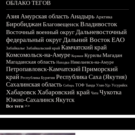
ОБЛАКО ТЕГОВ
Азия
Амурская область
Анадырь
Арктика
Биробиджан
Владивосток
Благовещенск
Дальневосточный
Восточный военный округ
федеральный округ
Дальний Восток
ЕАО
Камчатский край
Забайкалье
Забайкальский край
Комсомольск-на-Амуре
Магадан
Курилы
Корякия
Магаданская область
Николаевск-на-Амуре
Находка
Приморский
Петропавловск-Камчатский
край
Республика Саха (Якутия)
Республика Бурятия
Сахалинская область
ТОФ
Тында
Улан-Удэ
Уссурийск
Сибирь
Хабаровск
Хабаровский край
Чукотка
Чита
Южно-Сахалинск
Якутск
Все теги >>