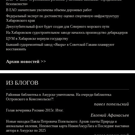
безопасности»
В ЕАО значительно увеличены объемы дорожных работ
Федеральный эксперт по достоинству оценил спортивную инфраструктуру
Хабаровского края
Дноуглубительный флот будет создан для Северного морского пути
На Хабаровском судостроительном заводе началось производство дебаркадеров
ЦУМ в Хабаровске вернули государству
Бывший судоремонтный завод «Якорь» в Советской Гавани планируют
восстановить
Архив новостей >>
ИЗ БЛОГОВ
Районная библиотека в Амурске уничтожена. На очереди библиотека
Островского в Комсомольске?!
павел попельский
Голая вечеринка Роснано 2015г. Итог.
Евгений Афанасьев
Новые находки Павла Петровича Попельского: Архив газеты Природа и
аномальные явления, Неизвестная карта НижнеАмурЛага и Последние выставки
автора в Амурске по 2025