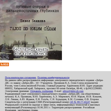
Пользовательское соглашение
,
Политика конфиденциальности
На данном сайте распространяется информация электронного периодического издания «Дебри-
ДВ» со знаком «Дебри-ДВ». 16+ Учредитель: Пронякин К.А. (член Союза журналистов
России, член Союза писателей России). Главный редактор: Харитонова И.Ю. Адрес редакции:
680032, Хабаровский край, Хабаровск, проспект 60-летия Октября, 88-46, т./ф.84212296081.
Электронная приемная:
Отправить сообщение
. E-mail:
editor@debri-dv.com
Редакционный совет электронного периодического издания «Дебри-ДВ» (на общественных
началах): К.А. Пронякин, И.Ю. Харитонова, А.Э. Мирмович, Ю.Н. Юрьев, Ю.В. Ковалев,
Л.Н. Левина, А.Ю. Жданов, Е.Н. Голубь, С.Н. Бурындин, Б.М. Сухинин, О.В. Егорова
Свидетельство о регистрации СМИ (Регистрационный номер)
ЭЛ № ФС77-45537
выдано
Федеральной службой по надзору в сфере связи, информационных технологий и массовых
коммуникаций (Роскомнадзор) 16.06.2011 г. Территория распространения: Российская
Федерация, зарубежные страны.