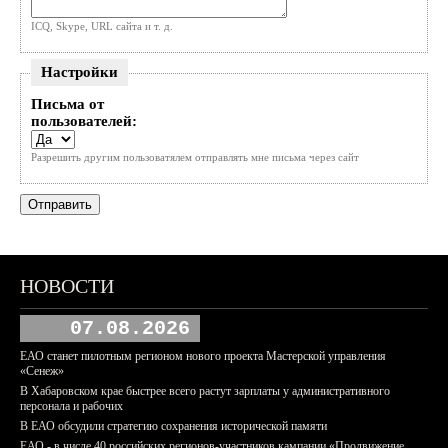
ICQ, Skype, URL сайта и т. д.
Настройки
Письма от
пользователей:
Разрешить другим пользоватялем отправлять мне письма через сайт
НОВОСТИ
07.08.2026
ЕАО станет пилотным регионом нового проекта Мастерской управления
«Сенеж»
В Хабаровском крае быстрее всего растут зарплаты у административного
персонала и рабочих
В ЕАО обсудили стратегию сохранения исторической памяти
ЕАО - в числе 40 российских регионов-участников кампании «Продвижение