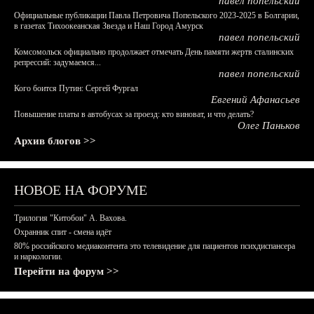
павел попельский
Официальные публикации Павла Петровича Попельского 2023-2025 в Болгарии,
в газетах Тихоокеанская Звезда и Наш Город Амурск
павел попельский
Комсомольск официально продолжает отмечать День памяти жертв сталинских
репрессий: задумаемся...
павел попельский
Кого боится Путин: Сергей Фургал
Евгений Афанасьев
Повышение платы в автобусах за проезд: кто виноват, и что делать?
Олег Паньков
Архив блогов >>
НОВОЕ НА ФОРУМЕ
Трилогия "Китобои" А. Вахова.
Охранник спит - смена идёт
80% российского медиаконтента это телевидение для пациентов психдиспансера
и наркологии.
Перейти на форум >>