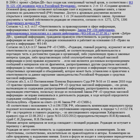
В 2006 г. проект «Дебри-ДВ» был создан как электронный частный архив, в соответствии с
ФЗ
№ 125 «Об архивном деле в Российской Федерации»
, согласно п. 2 ст. 13 «Создание архивов».
Основной фонд архива составляют публикации газет и журналов, изданные книги, а также
рукописи по дальневосточной (РФ) тематике. Доступ к архивным документам является
открытым в электронном виде, согласно п. 1 ст. 24 вышеобозначенного закона. Архивные
документы к частной собственности редакции не относятся, согласно ст.ст. 1275, 1276, 1306
Гражданского кодекса РФ
.
Согласно ч.2. п.3. ст.17 «Ответственность за правонарушения в сфере информации,
информационных технологий и защиты информации»
Закона РФ «Об информации,
информационных технологиях и о защите информации» (ФЗ-149 от 27.07.06 г.)
архив «Дебри-
ДВ», хранящий информацию, гражданско-правовую ответственность за распространение
информации не несет. Сайт и редакция основываются и работают на основании ст.8 «Право на
доступ к информации» ФЗ-149.
Согласно пп.3,4,6 ст.57 Закона РФ «О СМИ», «Редакция, главный редактор, журналист не несут
ответственности за распространение сведений, не соответствующих действительности и
порочащих честь и достоинство граждан и организаций, либо ущемляющих права и законные
интересы граждан, либо представляющих собой злоупотребление свободой массовой
информации и (или) правами журналиста: ...если они являются дословным воспроизведением
сообщений и материалов или их фрагментов, распространенных другим средством массовой
информации (а также сообщения, переданные в пресс-релизах и информация государственных,
общественных организаций и объединений), которое может быть установлено и привлечено к
ответственности за данное нарушение законодательства Российской Федерации о средствах
массовой информации».
Согласно абз.3, п.13 Постановления Пленума Верховного Суда РФ №16 от 15 июня 2010 года
«О практике применения судами Закона РФ «О средствах массовой информации», «по делам,
вытекающим из содержания распространенной информации, распространитель не является
надлежащим ответчиком, поскольку исходя из положений Закона РФ «О средствах массовой
информации» не вправе вмешиваться в деятельность редакции, в ходе которой определяется
содержание сообщений и материалов».
Воспользуйтесь «Правом на ответ» (ст.46 Закона РФ «О СМИ»).
«В соответствии с положением ч.3 ст.196 ГПК РФ, обязанность компенсации морального вреда
подлежит возложению на авторов, а по опубликованию опровержения, в порядке ч.2 ст.152 ГК
РФ - на учредителя и главного редактор», - из апелляционного определения Хабаровского
краевого суда от 22.08.2012 г. (дело №33-5325/2012) председательствующего И.И.Куликовой,
судей С.И.Дорожко, Н.В.Пестовой.
Мнения авторов материалов не всегда совпадают с позицией редакции. Редакция не вступает в
переписку с авторами.
Редакция не несет ответственность за содержание внешних ссылок и комментариев. За них
ответственны, соответственно, исключительно их правообладатели и авторы. Комментарии на
сайте приравнены к выражению мнения. Блоги и форум не входят в электронное периодическое
издание «Дебри-ДВ», ответственность за достоверность и наполняемость несут авторы.