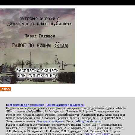
Пользовательское соглашение
,
Политика конфиденциальности
На данном сайте распространяется информация электронного периодического издания «Дебри-
ДВ» со знаком «Дебри-ДВ». 16+ Учредитель: Пронякин К.А. (член Союза журналистов
России, член Союза писателей России). Главный редактор: Харитонова И.Ю. Адрес редакции:
680032, Хабаровский край, Хабаровск, проспект 60-летия Октября, 88-46, т./ф.84212296081.
Электронная приемная:
Отправить сообщение
. E-mail:
editor@debri-dv.com
Редакционный совет электронного периодического издания «Дебри-ДВ» (на общественных
началах): К.А. Пронякин, И.Ю. Харитонова, А.Э. Мирмович, Ю.Н. Юрьев, Ю.В. Ковалев,
Л.Н. Левина, А.Ю. Жданов, Е.Н. Голубь, С.Н. Бурындин, Б.М. Сухинин, О.В. Егорова
Свидетельство о регистрации СМИ (Регистрационный номер)
ЭЛ № ФС77-45537
выдано