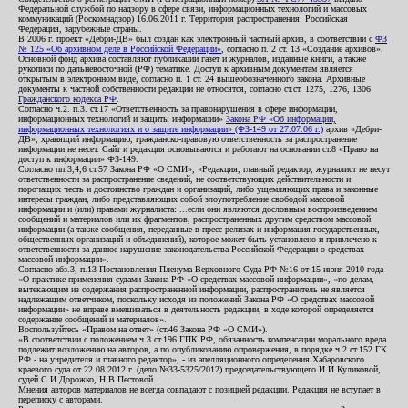
Федеральной службой по надзору в сфере связи, информационных технологий и массовых
коммуникаций (Роскомнадзор) 16.06.2011 г. Территория распространения: Российская
Федерация, зарубежные страны.
В 2006 г. проект «Дебри-ДВ» был создан как электронный частный архив, в соответствии с
ФЗ
№ 125 «Об архивном деле в Российской Федерации»
, согласно п. 2 ст. 13 «Создание архивов».
Основной фонд архива составляют публикации газет и журналов, изданные книги, а также
рукописи по дальневосточной (РФ) тематике. Доступ к архивным документам является
открытым в электронном виде, согласно п. 1 ст. 24 вышеобозначенного закона. Архивные
документы к частной собственности редакции не относятся, согласно ст.ст. 1275, 1276, 1306
Гражданского кодекса РФ
.
Согласно ч.2. п.3. ст.17 «Ответственность за правонарушения в сфере информации,
информационных технологий и защиты информации»
Закона РФ «Об информации,
информационных технологиях и о защите информации» (ФЗ-149 от 27.07.06 г.)
архив «Дебри-
ДВ», хранящий информацию, гражданско-правовую ответственность за распространение
информации не несет. Сайт и редакция основываются и работают на основании ст.8 «Право на
доступ к информации» ФЗ-149.
Согласно пп.3,4,6 ст.57 Закона РФ «О СМИ», «Редакция, главный редактор, журналист не несут
ответственности за распространение сведений, не соответствующих действительности и
порочащих честь и достоинство граждан и организаций, либо ущемляющих права и законные
интересы граждан, либо представляющих собой злоупотребление свободой массовой
информации и (или) правами журналиста: ...если они являются дословным воспроизведением
сообщений и материалов или их фрагментов, распространенных другим средством массовой
информации (а также сообщения, переданные в пресс-релизах и информация государственных,
общественных организаций и объединений), которое может быть установлено и привлечено к
ответственности за данное нарушение законодательства Российской Федерации о средствах
массовой информации».
Согласно абз.3, п.13 Постановления Пленума Верховного Суда РФ №16 от 15 июня 2010 года
«О практике применения судами Закона РФ «О средствах массовой информации», «по делам,
вытекающим из содержания распространенной информации, распространитель не является
надлежащим ответчиком, поскольку исходя из положений Закона РФ «О средствах массовой
информации» не вправе вмешиваться в деятельность редакции, в ходе которой определяется
содержание сообщений и материалов».
Воспользуйтесь «Правом на ответ» (ст.46 Закона РФ «О СМИ»).
«В соответствии с положением ч.3 ст.196 ГПК РФ, обязанность компенсации морального вреда
подлежит возложению на авторов, а по опубликованию опровержения, в порядке ч.2 ст.152 ГК
РФ - на учредителя и главного редактор», - из апелляционного определения Хабаровского
краевого суда от 22.08.2012 г. (дело №33-5325/2012) председательствующего И.И.Куликовой,
судей С.И.Дорожко, Н.В.Пестовой.
Мнения авторов материалов не всегда совпадают с позицией редакции. Редакция не вступает в
переписку с авторами.