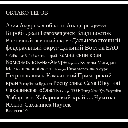
ОБЛАКО ТЕГОВ
Азия
Амурская область
Анадырь
Арктика
Биробиджан
Владивосток
Благовещенск
Дальневосточный
Восточный военный округ
федеральный округ
Дальний Восток
ЕАО
Камчатский край
Забайкалье
Забайкальский край
Комсомольск-на-Амуре
Магадан
Курилы
Корякия
Магаданская область
Николаевск-на-Амуре
Находка
Приморский
Петропавловск-Камчатский
край
Республика Саха (Якутия)
Республика Бурятия
Сахалинская область
ТОФ
Тында
Улан-Удэ
Уссурийск
Сибирь
Хабаровск
Хабаровский край
Чукотка
Чита
Южно-Сахалинск
Якутск
Все теги >>