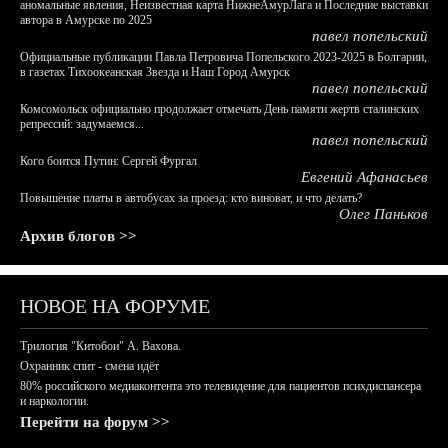
аномальные явления, Неизвестная карта НижнеАмурЛага и Последние выставки
автора в Амурске по 2025
павел попельский
Официальные публикации Павла Петровича Попельского 2023-2025 в Болгарии,
в газетах Тихоокеанская Звезда и Наш Город Амурск
павел попельский
Комсомольск официально продолжает отмечать День памяти жертв сталинских
репрессий: задумаемся...
павел попельский
Кого боится Путин: Сергей Фургал
Евгений Афанасьев
Повышение платы в автобусах за проезд: кто виноват, и что делать?
Олег Паньков
Архив блогов >>
НОВОЕ НА ФОРУМЕ
Трилогия "Китобои" А. Вахова.
Охранник спит - смена идёт
80% российского медиаконтента это телевидение для пациентов психдиспансера
и наркологии.
Перейти на форум >>