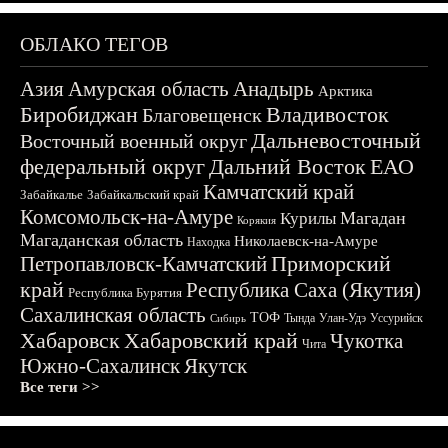
ОБЛАКО ТЕГОВ
Азия
Амурская область
Анадырь
Арктика
Биробиджан
Владивосток
Благовещенск
Дальневосточный
Восточный военный округ
федеральный округ
Дальний Восток
ЕАО
Камчатский край
Забайкалье
Забайкальский край
Комсомольск-на-Амуре
Магадан
Курилы
Корякия
Магаданская область
Николаевск-на-Амуре
Находка
Приморский
Петропавловск-Камчатский
край
Республика Саха (Якутия)
Республика Бурятия
Сахалинская область
ТОФ
Тында
Улан-Удэ
Уссурийск
Сибирь
Хабаровск
Хабаровский край
Чукотка
Чита
Южно-Сахалинск
Якутск
Все теги >>