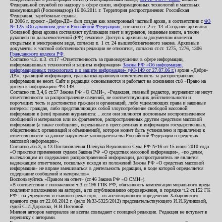
Федеральной службой по надзору в сфере связи, информационных технологий и массовых
коммуникаций (Роскомнадзор) 16.06.2011 г. Территория распространения: Российская
Федерация, зарубежные страны.
В 2006 г. проект «Дебри-ДВ» был создан как электронный частный архив, в соответствии с
ФЗ
№ 125 «Об архивном деле в Российской Федерации»
, согласно п. 2 ст. 13 «Создание архивов».
Основной фонд архива составляют публикации газет и журналов, изданные книги, а также
рукописи по дальневосточной (РФ) тематике. Доступ к архивным документам является
открытым в электронном виде, согласно п. 1 ст. 24 вышеобозначенного закона. Архивные
документы к частной собственности редакции не относятся, согласно ст.ст. 1275, 1276, 1306
Гражданского кодекса РФ
.
Согласно ч.2. п.3. ст.17 «Ответственность за правонарушения в сфере информации,
информационных технологий и защиты информации»
Закона РФ «Об информации,
информационных технологиях и о защите информации» (ФЗ-149 от 27.07.06 г.)
архив «Дебри-
ДВ», хранящий информацию, гражданско-правовую ответственность за распространение
информации не несет. Сайт и редакция основываются и работают на основании ст.8 «Право на
доступ к информации» ФЗ-149.
Согласно пп.3,4,6 ст.57 Закона РФ «О СМИ», «Редакция, главный редактор, журналист не несут
ответственности за распространение сведений, не соответствующих действительности и
порочащих честь и достоинство граждан и организаций, либо ущемляющих права и законные
интересы граждан, либо представляющих собой злоупотребление свободой массовой
информации и (или) правами журналиста: ...если они являются дословным воспроизведением
сообщений и материалов или их фрагментов, распространенных другим средством массовой
информации (а также сообщения, переданные в пресс-релизах и информация государственных,
общественных организаций и объединений), которое может быть установлено и привлечено к
ответственности за данное нарушение законодательства Российской Федерации о средствах
массовой информации».
Согласно абз.3, п.13 Постановления Пленума Верховного Суда РФ №16 от 15 июня 2010 года
«О практике применения судами Закона РФ «О средствах массовой информации», «по делам,
вытекающим из содержания распространенной информации, распространитель не является
надлежащим ответчиком, поскольку исходя из положений Закона РФ «О средствах массовой
информации» не вправе вмешиваться в деятельность редакции, в ходе которой определяется
содержание сообщений и материалов».
Воспользуйтесь «Правом на ответ» (ст.46 Закона РФ «О СМИ»).
«В соответствии с положением ч.3 ст.196 ГПК РФ, обязанность компенсации морального вреда
подлежит возложению на авторов, а по опубликованию опровержения, в порядке ч.2 ст.152 ГК
РФ - на учредителя и главного редактор», - из апелляционного определения Хабаровского
краевого суда от 22.08.2012 г. (дело №33-5325/2012) председательствующего И.И.Куликовой,
судей С.И.Дорожко, Н.В.Пестовой.
Мнения авторов материалов не всегда совпадают с позицией редакции. Редакция не вступает в
переписку с авторами.