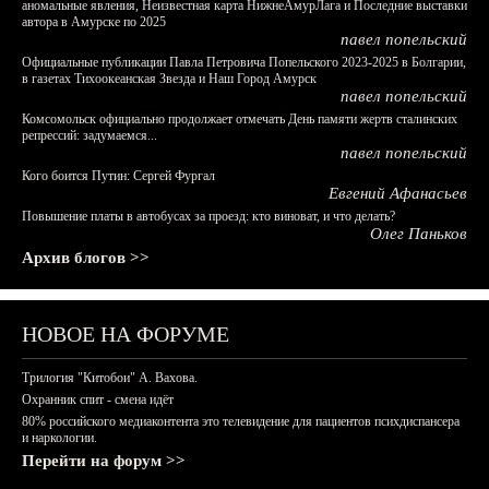
аномальные явления, Неизвестная карта НижнеАмурЛага и Последние выставки
автора в Амурске по 2025
павел попельский
Официальные публикации Павла Петровича Попельского 2023-2025 в Болгарии,
в газетах Тихоокеанская Звезда и Наш Город Амурск
павел попельский
Комсомольск официально продолжает отмечать День памяти жертв сталинских
репрессий: задумаемся...
павел попельский
Кого боится Путин: Сергей Фургал
Евгений Афанасьев
Повышение платы в автобусах за проезд: кто виноват, и что делать?
Олег Паньков
Архив блогов >>
НОВОЕ НА ФОРУМЕ
Трилогия "Китобои" А. Вахова.
Охранник спит - смена идёт
80% российского медиаконтента это телевидение для пациентов психдиспансера
и наркологии.
Перейти на форум >>