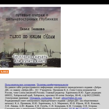
Пользовательское соглашение
,
Политика конфиденциальности
На данном сайте распространяется информация электронного периодического издания «Дебри-
ДВ» со знаком «Дебри-ДВ». 16+ Учредитель: Пронякин К.А. (член Союза журналистов
России, член Союза писателей России). Главный редактор: Харитонова И.Ю. Адрес редакции:
680032, Хабаровский край, Хабаровск, проспект 60-летия Октября, 88-46, т./ф.84212296081.
Электронная приемная:
Отправить сообщение
. E-mail:
editor@debri-dv.com
Редакционный совет электронного периодического издания «Дебри-ДВ» (на общественных
началах): К.А. Пронякин, И.Ю. Харитонова, А.Э. Мирмович, Ю.Н. Юрьев, Ю.В. Ковалев,
Л.Н. Левина, А.Ю. Жданов, Е.Н. Голубь, С.Н. Бурындин, Б.М. Сухинин, О.В. Егорова
Свидетельство о регистрации СМИ (Регистрационный номер)
ЭЛ № ФС77-45537
выдано