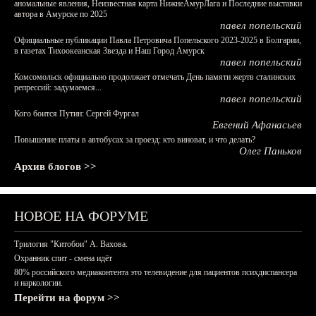
аномальные явления, Неизвестная карта НижнеАмурЛага и Последние выставки
автора в Амурске по 2025
павел попельский
Официальные публикации Павла Петровича Попельского 2023-2025 в Болгарии,
в газетах Тихоокеанская Звезда и Наш Город Амурск
павел попельский
Комсомольск официально продолжает отмечать День памяти жертв сталинских
репрессий: задумаемся...
павел попельский
Кого боится Путин: Сергей Фургал
Евгений Афанасьев
Повышение платы в автобусах за проезд: кто виноват, и что делать?
Олег Паньков
Архив блогов >>
НОВОЕ НА ФОРУМЕ
Трилогия "Китобои" А. Вахова.
Охранник спит - смена идёт
80% российского медиаконтента это телевидение для пациентов психдиспансера
и наркологии.
Перейти на форум >>