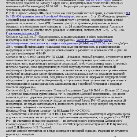
Федеральной службой по надзору в сфере связи, информационных технологий и массовых
коммуникаций (Роскомнадзор) 16.06.2011 г. Территория распространения: Российская
Федерация, зарубежные страны.
В 2006 г. проект «Дебри-ДВ» был создан как электронный частный архив, в соответствии с
ФЗ
№ 125 «Об архивном деле в Российской Федерации»
, согласно п. 2 ст. 13 «Создание архивов».
Основной фонд архива составляют публикации газет и журналов, изданные книги, а также
рукописи по дальневосточной (РФ) тематике. Доступ к архивным документам является
открытым в электронном виде, согласно п. 1 ст. 24 вышеобозначенного закона. Архивные
документы к частной собственности редакции не относятся, согласно ст.ст. 1275, 1276, 1306
Гражданского кодекса РФ
.
Согласно ч.2. п.3. ст.17 «Ответственность за правонарушения в сфере информации,
информационных технологий и защиты информации»
Закона РФ «Об информации,
информационных технологиях и о защите информации» (ФЗ-149 от 27.07.06 г.)
архив «Дебри-
ДВ», хранящий информацию, гражданско-правовую ответственность за распространение
информации не несет. Сайт и редакция основываются и работают на основании ст.8 «Право на
доступ к информации» ФЗ-149.
Согласно пп.3,4,6 ст.57 Закона РФ «О СМИ», «Редакция, главный редактор, журналист не несут
ответственности за распространение сведений, не соответствующих действительности и
порочащих честь и достоинство граждан и организаций, либо ущемляющих права и законные
интересы граждан, либо представляющих собой злоупотребление свободой массовой
информации и (или) правами журналиста: ...если они являются дословным воспроизведением
сообщений и материалов или их фрагментов, распространенных другим средством массовой
информации (а также сообщения, переданные в пресс-релизах и информация государственных,
общественных организаций и объединений), которое может быть установлено и привлечено к
ответственности за данное нарушение законодательства Российской Федерации о средствах
массовой информации».
Согласно абз.3, п.13 Постановления Пленума Верховного Суда РФ №16 от 15 июня 2010 года
«О практике применения судами Закона РФ «О средствах массовой информации», «по делам,
вытекающим из содержания распространенной информации, распространитель не является
надлежащим ответчиком, поскольку исходя из положений Закона РФ «О средствах массовой
информации» не вправе вмешиваться в деятельность редакции, в ходе которой определяется
содержание сообщений и материалов».
Воспользуйтесь «Правом на ответ» (ст.46 Закона РФ «О СМИ»).
«В соответствии с положением ч.3 ст.196 ГПК РФ, обязанность компенсации морального вреда
подлежит возложению на авторов, а по опубликованию опровержения, в порядке ч.2 ст.152 ГК
РФ - на учредителя и главного редактор», - из апелляционного определения Хабаровского
краевого суда от 22.08.2012 г. (дело №33-5325/2012) председательствующего И.И.Куликовой,
судей С.И.Дорожко, Н.В.Пестовой.
Мнения авторов материалов не всегда совпадают с позицией редакции. Редакция не вступает в
переписку с авторами.