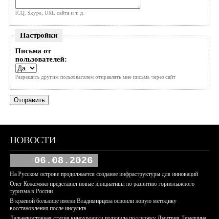
ICQ, Skype, URL сайта и т. д.
Настройки
Письма от
пользователей:
Разрешить другим пользоватялем отправлять мне письма через сайт
НОВОСТИ
06.08.2026
На Русском острове продолжается создание инфраструктуры для инноваций
Олег Кожемяко представил новые инициативы по развитию горнолыжного
туризма в России
В краевой больнице имени Владимирцева освоили новую методику
восстановления после инсульта
Дальневосточная студия кинохроники получила поддержку Дмитрия Демешина