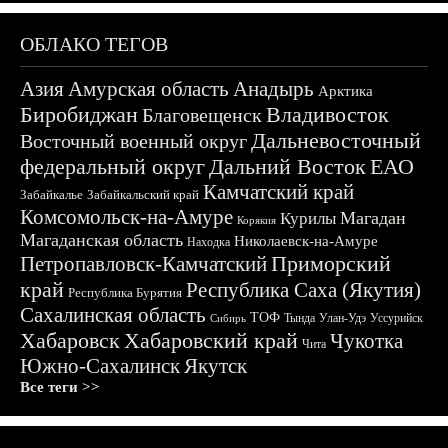
ОБЛАКО ТЕГОВ
Азия
Амурская область
Анадырь
Арктика
Биробиджан
Владивосток
Благовещенск
Дальневосточный
Восточный военный округ
федеральный округ
Дальний Восток
ЕАО
Камчатский край
Забайкалье
Забайкальский край
Комсомольск-на-Амуре
Магадан
Курилы
Корякия
Магаданская область
Николаевск-на-Амуре
Находка
Приморский
Петропавловск-Камчатский
край
Республика Саха (Якутия)
Республика Бурятия
Сахалинская область
ТОФ
Тында
Улан-Удэ
Уссурийск
Сибирь
Хабаровск
Хабаровский край
Чукотка
Чита
Южно-Сахалинск
Якутск
Все теги >>