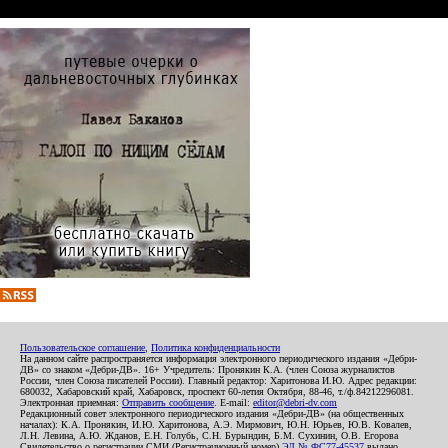
Пользовательское соглашение
,
Политика конфиденциальности
На данном сайте распространяется информация электронного периодического издания «Дебри-
ДВ» со знаком «Дебри-ДВ». 16+ Учредитель: Пронякин К.А. (член Союза журналистов
России, член Союза писателей России). Главный редактор: Харитонова И.Ю. Адрес редакции:
680032, Хабаровский край, Хабаровск, проспект 60-летия Октября, 88-46, т./ф.84212296081.
Электронная приемная:
Отправить сообщение
. E-mail:
editor@debri-dv.com
Редакционный совет электронного периодического издания «Дебри-ДВ» (на общественных
началах): К.А. Пронякин, И.Ю. Харитонова, А.Э. Мирмович, Ю.Н. Юрьев, Ю.В. Ковалев,
Л.Н. Левина, А.Ю. Жданов, Е.Н. Голубь, С.Н. Бурындин, Б.М. Сухинин, О.В. Егорова
Свидетельство о регистрации СМИ (Регистрационный номер)
ЭЛ № ФС77-45537
выдано