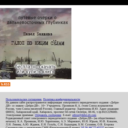
Пользовательское соглашение
,
Политика конфиденциальности
На данном сайте распространяется информация электронного периодического издания «Дебри-
ДВ» со знаком «Дебри-ДВ». 16+ Учредитель: Пронякин К.А. (член Союза журналистов
России, член Союза писателей России). Главный редактор: Харитонова И.Ю. Адрес редакции:
680032, Хабаровский край, Хабаровск, проспект 60-летия Октября, 88-46, т./ф.84212296081.
Электронная приемная:
Отправить сообщение
. E-mail:
editor@debri-dv.com
Редакционный совет электронного периодического издания «Дебри-ДВ» (на общественных
началах): К.А. Пронякин, И.Ю. Харитонова, А.Э. Мирмович, Ю.Н. Юрьев, Ю.В. Ковалев,
Л.Н. Левина, А.Ю. Жданов, Е.Н. Голубь, С.Н. Бурындин, Б.М. Сухинин, О.В. Егорова
Свидетельство о регистрации СМИ (Регистрационный номер)
ЭЛ № ФС77-45537
выдано