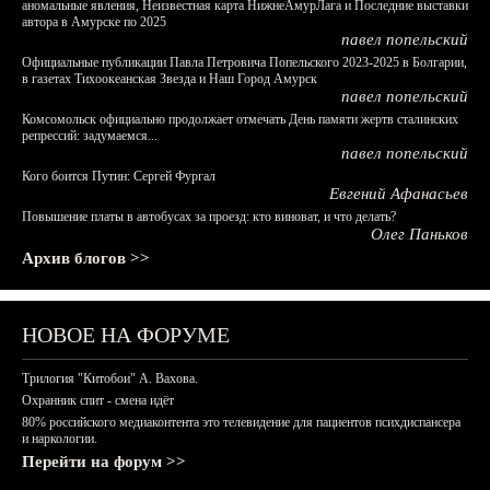
аномальные явления, Неизвестная карта НижнеАмурЛага и Последние выставки
автора в Амурске по 2025
павел попельский
Официальные публикации Павла Петровича Попельского 2023-2025 в Болгарии,
в газетах Тихоокеанская Звезда и Наш Город Амурск
павел попельский
Комсомольск официально продолжает отмечать День памяти жертв сталинских
репрессий: задумаемся...
павел попельский
Кого боится Путин: Сергей Фургал
Евгений Афанасьев
Повышение платы в автобусах за проезд: кто виноват, и что делать?
Олег Паньков
Архив блогов >>
НОВОЕ НА ФОРУМЕ
Трилогия "Китобои" А. Вахова.
Охранник спит - смена идёт
80% российского медиаконтента это телевидение для пациентов психдиспансера
и наркологии.
Перейти на форум >>