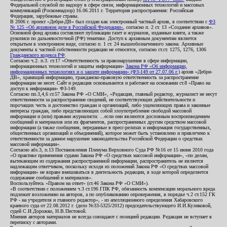
Федеральной службой по надзору в сфере связи, информационных технологий и массовых
коммуникаций (Роскомнадзор) 16.06.2011 г. Территория распространения: Российская
Федерация, зарубежные страны.
В 2006 г. проект «Дебри-ДВ» был создан как электронный частный архив, в соответствии с
ФЗ
№ 125 «Об архивном деле в Российской Федерации»
, согласно п. 2 ст. 13 «Создание архивов».
Основной фонд архива составляют публикации газет и журналов, изданные книги, а также
рукописи по дальневосточной (РФ) тематике. Доступ к архивным документам является
открытым в электронном виде, согласно п. 1 ст. 24 вышеобозначенного закона. Архивные
документы к частной собственности редакции не относятся, согласно ст.ст. 1275, 1276, 1306
Гражданского кодекса РФ
.
Согласно ч.2. п.3. ст.17 «Ответственность за правонарушения в сфере информации,
информационных технологий и защиты информации»
Закона РФ «Об информации,
информационных технологиях и о защите информации» (ФЗ-149 от 27.07.06 г.)
архив «Дебри-
ДВ», хранящий информацию, гражданско-правовую ответственность за распространение
информации не несет. Сайт и редакция основываются и работают на основании ст.8 «Право на
доступ к информации» ФЗ-149.
Согласно пп.3,4,6 ст.57 Закона РФ «О СМИ», «Редакция, главный редактор, журналист не несут
ответственности за распространение сведений, не соответствующих действительности и
порочащих честь и достоинство граждан и организаций, либо ущемляющих права и законные
интересы граждан, либо представляющих собой злоупотребление свободой массовой
информации и (или) правами журналиста: ...если они являются дословным воспроизведением
сообщений и материалов или их фрагментов, распространенных другим средством массовой
информации (а также сообщения, переданные в пресс-релизах и информация государственных,
общественных организаций и объединений), которое может быть установлено и привлечено к
ответственности за данное нарушение законодательства Российской Федерации о средствах
массовой информации».
Согласно абз.3, п.13 Постановления Пленума Верховного Суда РФ №16 от 15 июня 2010 года
«О практике применения судами Закона РФ «О средствах массовой информации», «по делам,
вытекающим из содержания распространенной информации, распространитель не является
надлежащим ответчиком, поскольку исходя из положений Закона РФ «О средствах массовой
информации» не вправе вмешиваться в деятельность редакции, в ходе которой определяется
содержание сообщений и материалов».
Воспользуйтесь «Правом на ответ» (ст.46 Закона РФ «О СМИ»).
«В соответствии с положением ч.3 ст.196 ГПК РФ, обязанность компенсации морального вреда
подлежит возложению на авторов, а по опубликованию опровержения, в порядке ч.2 ст.152 ГК
РФ - на учредителя и главного редактор», - из апелляционного определения Хабаровского
краевого суда от 22.08.2012 г. (дело №33-5325/2012) председательствующего И.И.Куликовой,
судей С.И.Дорожко, Н.В.Пестовой.
Мнения авторов материалов не всегда совпадают с позицией редакции. Редакция не вступает в
переписку с авторами.