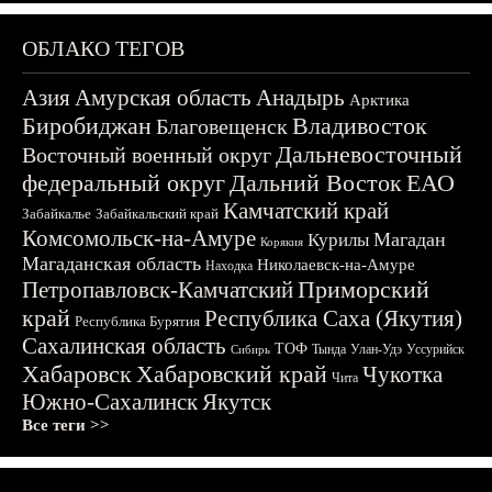
ОБЛАКО ТЕГОВ
Азия
Амурская область
Анадырь
Арктика
Биробиджан
Владивосток
Благовещенск
Дальневосточный
Восточный военный округ
федеральный округ
Дальний Восток
ЕАО
Камчатский край
Забайкалье
Забайкальский край
Комсомольск-на-Амуре
Магадан
Курилы
Корякия
Магаданская область
Николаевск-на-Амуре
Находка
Приморский
Петропавловск-Камчатский
край
Республика Саха (Якутия)
Республика Бурятия
Сахалинская область
ТОФ
Тында
Улан-Удэ
Уссурийск
Сибирь
Хабаровск
Хабаровский край
Чукотка
Чита
Южно-Сахалинск
Якутск
Все теги >>