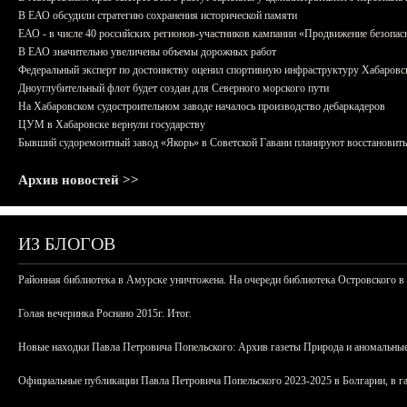
В ЕАО обсудили стратегию сохранения исторической памяти
ЕАО - в числе 40 российских регионов-участников кампании «Продвижение безопас
В ЕАО значительно увеличены объемы дорожных работ
Федеральный эксперт по достоинству оценил спортивную инфраструктуру Хабаровс
Дноуглубительный флот будет создан для Северного морского пути
На Хабаровском судостроительном заводе началось производство дебаркадеров
ЦУМ в Хабаровске вернули государству
Бывший судоремонтный завод «Якорь» в Советской Гавани планируют восстановить
Архив новостей >>
ИЗ БЛОГОВ
Районная библиотека в Амурске уничтожена. На очереди библиотека Островского в
Голая вечеринка Роснано 2015г. Итог.
Новые находки Павла Петровича Попельского: Архив газеты Природа и аномальные
Официальные публикации Павла Петровича Попельского 2023-2025 в Болгарии, в г