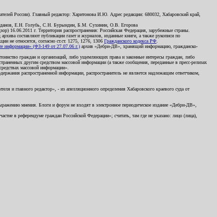
телей России). Главный редактор: Харитонова И.Ю. Адрес редакции: 680032, Хабаровский край,
данов, Е.Н. Голубь, С.Н. Бурындин, Б.М. Сухинин, О.В. Егорова
р) 16.06.2011 г. Территория распространения: Российская Федерация, зарубежные страны.
д архива составляют публикации газет и журналов, изданные книги, а также рукописи по
и не относятся, согласно ст.ст. 1275, 1276, 1306
Гражданского кодекса РФ
.
 информации» (ФЗ-149 от 27.07.06 г.)
архив «Дебри-ДВ», хранящий информацию, гражданско-
остоинство граждан и организаций, либо ущемляющих права и законные интересы граждан, либо
страненных другим средством массовой информации (а также сообщения, переданные в пресс-релизах
 средствах массовой информации».
держания распространенной информации, распространитель не является надлежащим ответчиком,
еля и главного редактор», - из апелляционного определения Хабаровского краевого суда от
 выражению мнения. Блоги и форум не входят в электронное периодическое издание «Дебри-ДВ»,
стие в референдуме граждан Российской Федерации»; считать, там где не указано: лицо (лица),