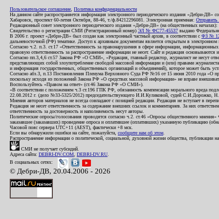
Пользовательское соглашение
,
Политика конфиденциальности
На данном сайте распространяется информация электронного периодического издания «Дебри-ДВ» с
Хабаровск, проспект 60-летия Октября, 88-46, т./ф.84212296081. Электронная приемная:
Отправить
Редакционный совет электронного периодического издания «Дебри-ДВ» (на общественных началах
Свидетельство о регистрации СМИ (Регистрационный номер)
ЭЛ № ФС77-45537
выдано Федеральной
В 2006 г. проект «Дебри-ДВ» был создан как электронный частный архив, в соответствии с
ФЗ № 12
дальневосточной (РФ) тематике. Доступ к архивным документам является открытым в электронном вид
Согласно ч.2. п.3. ст.17 «Ответственность за правонарушения в сфере информации, информационн
правовую ответственность за распространение информации не несет. Сайт и редакция основываются 
Согласно пп.3,4,6 ст.57 Закона РФ «О СМИ», «Редакция, главный редактор, журналист не несут отв
представляющих собой злоупотребление свободой массовой информации и (или) правами журналиста:
и информация государственных, общественных организаций и объединений), которое может быть уста
Согласно абз.3, п.13 Постановления Пленума Верховного Суда РФ №16 от 15 июня 2010 года «О пр
поскольку исходя из положений Закона РФ «О средствах массовой информации» не вправе вмешивать
Воспользуйтесь «Правом на ответ» (ст.46 Закона РФ «О СМИ»).
«В соответствии с положением ч.3 ст.196 ГПК РФ, обязанность компенсации морального вреда подле
22.08.2012 г. (дело №33-5325/2012) председательствующего И.И.Куликовой, судей С.И.Дорожко, Н
Мнения авторов материалов не всегда совпадают с позицией редакции. Редакция не вступает в перепи
Редакция не несет ответственность за содержание внешних ссылок и комментариев. За них ответств
ответственность за достоверность и наполняемость несут авторы.
Политические опросы/голосования проводятся согласно ч.2. ст.46 «Опросы общественного мнения» Фе
заказавшее (заказавших) проведение опроса и оплатившее (оплативших) указанную публикацию (обнаро
Часовой пояс сервера UTC+11 (AEST), фактически +8 мск.
Если вы обнаружили ошибки на сайте, пожалуйста,
сообщите нам об этом
.
Распространение информации о политической, социальной, духовной жизни общества, публикации на
СМИ не получает субсидий.
Адреса сайта:
DEBRI-DV.COM
,
DEBRI-DV.RU
.
В социальных сетях:
© Дебри-ДВ, 20.04.2006 - 2026