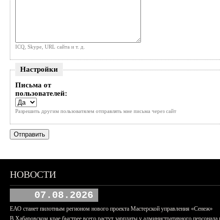
ICQ, Skype, URL сайта и т. д.
Настройки
Письма от
пользователей:
Разрешить другим пользоватялем отправлять мне письма через сайт
НОВОСТИ
07.08.2026
ЕАО станет пилотным регионом нового проекта Мастерской управления «Сенеж»
В Хабаровском крае быстрее всего растут зарплаты у административного персонала 