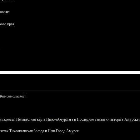
ности»
кого края
 Комсомольске?!
 явления, Неизвестная карта НижнеАмурЛага и Последние выставки автора в Амурске 
азетах Тихоокеанская Звезда и Наш Город Амурск