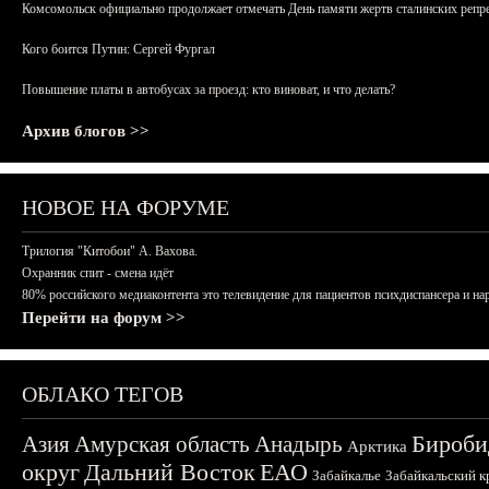
Комсомольск официально продолжает отмечать День памяти жертв сталинских репрес
Кого боится Путин: Сергей Фургал
Повышение платы в автобусах за проезд: кто виноват, и что делать?
Архив блогов >>
НОВОЕ НА ФОРУМЕ
Трилогия "Китобои" А. Вахова.
Охранник спит - смена идёт
80% российского медиаконтента это телевидение для пациентов психдиспансера и на
Перейти на форум >>
ОБЛАКО ТЕГОВ
Бироби
Азия
Амурская область
Анадырь
Арктика
округ
Дальний Восток
ЕАО
Забайкалье
Забайкальский к