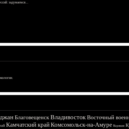
сий: задумаемся...
ркологии.
джан
Владивосток
Благовещенск
Восточный воен
Камчатский край
Комсомольск-на-Амуре
К
рай
Корякия