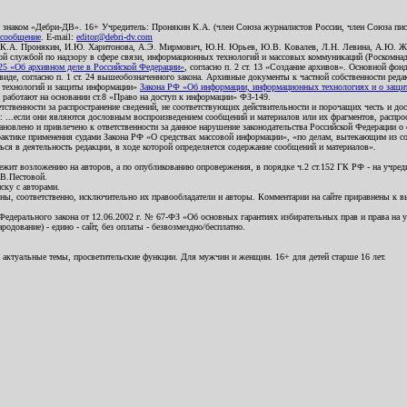
о знаком «Дебри-ДВ». 16+ Учредитель: Пронякин К.А. (член Союза журналистов России, член Союза писа
 сообщение
. E-mail:
editor@debri-dv.com
): К.А. Пронякин, И.Ю. Харитонова, А.Э. Мирмович, Ю.Н. Юрьев, Ю.В. Ковалев, Л.Н. Левина, А.Ю. Ж
 службой по надзору в сфере связи, информационных технологий и массовых коммуникаций (Роскомнадзо
5 «Об архивном деле в Российской Федерации»
, согласно п. 2 ст. 13 «Создание архивов». Основной фон
е, согласно п. 1 ст. 24 вышеобозначенного закона. Архивные документы к частной собственности редакци
ых технологий и защиты информации»
Закона РФ «Об информации, информационных технологиях и о защите
и работают на основании ст.8 «Право на доступ к информации» ФЗ-149.
етственности за распространение сведений, не соответствующих действительности и порочащих честь и д
 ...если они являются дословным воспроизведением сообщений и материалов или их фрагментов, распро
новлено и привлечено к ответственности за данное нарушение законодательства Российской Федерации о
актике применения судами Закона РФ «О средствах массовой информации», «по делам, вытекающим из со
ся в деятельность редакции, в ходе которой определяется содержание сообщений и материалов».
жит возложению на авторов, а по опубликованию опровержения, в порядке ч.2 ст.152 ГК РФ - на учредит
.В.Пестовой.
ску с авторами.
енны, соответственно, исключительно их правообладатели и авторы. Комментарии на сайте приравнены к
дерального закона от 12.06.2002 г. № 67-ФЗ «Об основных гарантиях избирательных прав и права на уча
дование) - едино - сайт, без оплаты - безвозмездно/бесплатно.
 актуальные темы, просветительские функции. Для мужчин и женщин. 16+ для детей старше 16 лет.