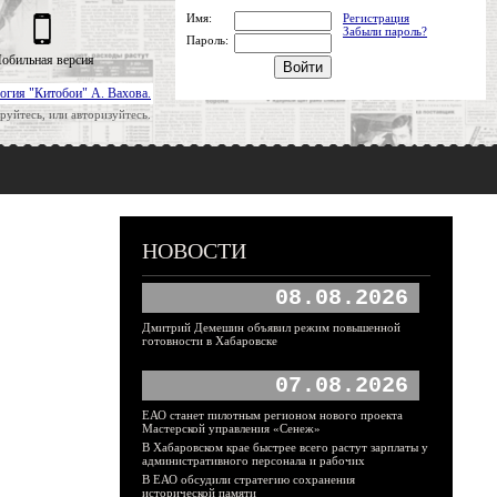
Имя:
Регистрация
Забыли пароль?
Пароль:
обильная версия
огия "Китобои" А. Вахова.
руйтесь, или авторизуйтесь.
НОВОСТИ
08.08.2026
Дмитрий Демешин объявил режим повышенной
готовности в Хабаровске
07.08.2026
ЕАО станет пилотным регионом нового проекта
Мастерской управления «Сенеж»
В Хабаровском крае быстрее всего растут зарплаты у
административного персонала и рабочих
В ЕАО обсудили стратегию сохранения
исторической памяти