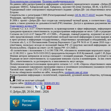
Пользовательское соглашение
,
Политика конфиденциальности
На данном сайте распространяется информация электронного периодического издания «Дебри-Д
редакции: 680032, Хабаровский край, Хабаровск, проспект 60-летия Октября, 88-46, т./ф.8421
Редакционный совет электронного периодического издания «Дебри-ДВ» (на общественных нач
Егорова
Свидетельство о регистрации СМИ (Регистрационный номер)
ЭЛ № ФС77-45537
выдано Федера
Федерация, зарубежные страны.
В 2006 г. проект «Дебри-ДВ» был создан как электронный частный архив, в соответствии с
ФЗ 
книги, а также рукописи по дальневосточной (РФ) тематике. Доступ к архивным документам явля
Гражданского кодекса РФ
.
Согласно ч.2. п.3. ст.17 «Ответственность за правонарушения в сфере информации, информац
гражданско-правовую ответственность за распространение информации не несет. Сайт и редакци
Согласно пп.3,4,6 ст.57 Закона РФ «О СМИ», «Редакция, главный редактор, журналист не несут
либо представляющих собой злоупотребление свободой массовой информации и (или) правами ж
в пресс-релизах и информация государственных, общественных организаций и объединений), кот
Согласно абз.3, п.13 Постановления Пленума Верховного Суда РФ №16 от 15 июня 2010 года 
ответчиком, поскольку исходя из положений Закона РФ «О средствах массовой информации» не 
Воспользуйтесь «Правом на ответ» (ст.46 Закона РФ «О СМИ»).
«В соответствии с положением ч.3 ст.196 ГПК РФ, обязанность компенсации морального вреда п
от 22.08.2012 г. (дело №33-5325/2012) председательствующего И.И.Куликовой, судей С.И.Дор
Мнения авторов материалов не всегда совпадают с позицией редакции. Редакция не вступает в п
Редакция не несет ответственность за содержание внешних ссылок и комментариев. За них отве
ДВ», ответственность за достоверность и наполняемость несут авторы.
Политические опросы/голосования проводятся согласно ч.2. ст.46 «Опросы общественного мнени
(лица), заказавшее (заказавших) проведение опроса и оплатившее (оплативших) указанную публик
Часовой пояс сервера UTC+11 (AEST), фактически +8 мск.
Если вы обнаружили ошибки на сайте, пожалуйста,
сообщите нам об этом
.
Распространение информации о политической, социальной, духовной жизни общества, публикац
СМИ не получает субсидий.
Адреса сайта:
DEBRI-DV.COM
,
DEBRI-DV.RU
.
В социальных сетях:
© Дебри-ДВ, 20.04.2006 - 2026