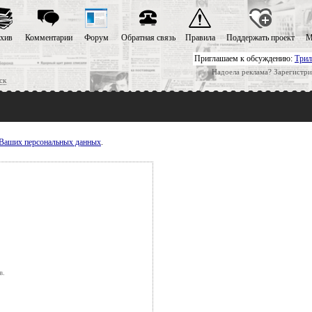
хив
Комментарии
Форум
Обратная связь
Правила
Поддержать проект
М
Приглашаем к обсуждению:
Трил
Надоела реклама? Зарегистри
ск
у Ваших персональных данных
.
в.