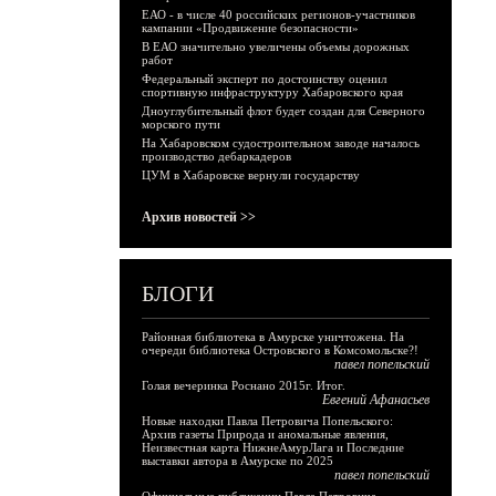
ЕАО - в числе 40 российских регионов-участников
кампании «Продвижение безопасности»
В ЕАО значительно увеличены объемы дорожных
работ
Федеральный эксперт по достоинству оценил
спортивную инфраструктуру Хабаровского края
Дноуглубительный флот будет создан для Северного
морского пути
На Хабаровском судостроительном заводе началось
производство дебаркадеров
ЦУМ в Хабаровске вернули государству
Архив новостей >>
БЛОГИ
Районная библиотека в Амурске уничтожена. На
очереди библиотека Островского в Комсомольске?!
павел попельский
Голая вечеринка Роснано 2015г. Итог.
Евгений Афанасьев
Новые находки Павла Петровича Попельского:
Архив газеты Природа и аномальные явления,
Неизвестная карта НижнеАмурЛага и Последние
выставки автора в Амурске по 2025
павел попельский