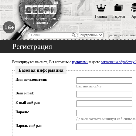
Главная
Разделы
Ар
расширенный пои
Регистрация
Регистрируясь на сайте, Вы согласны с
правилами
и даёте
согласие на обработк
Базовая информация
Имя пользователя:
Ваш ник на сайте
Ваш e-mail:
E-mail ещё раз:
Пароль:
Должен состоять минимум из 5 символо
Пароль ещё раз: