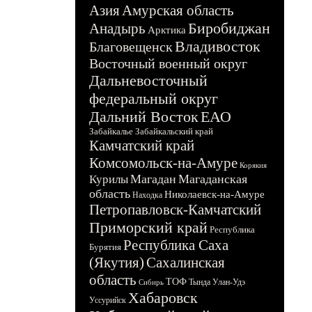
Азия
Амурская область
Биробиджан
Анадырь
Арктика
Владивосток
Благовещенск
Восточный военный округ
Дальневосточный
федеральный округ
Дальний Восток
ЕАО
Забайкалье
Забайкальский край
Камчатский край
Комсомольск-на-Амуре
Корякия
Магадан
Магаданская
Курилы
область
Николаевск-на-Амуре
Находка
Петропавловск-Камчатский
Приморский край
Республика
Республика Саха
Бурятия
(Якутия)
Сахалинская
область
ТОФ
Тында
Улан-Удэ
Сибирь
Хабаровск
Уссурийск