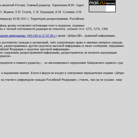
 писателей России). Главный редактор: Харитонова И.Ю. Адрес
Ю. Жданов, Е.Н. Голубь, С.Н. Бурындин, Б.М. Сухинин, О.В.
надзор) 16.06.2011 г. Территория распространения: Российская
й фонд архива составляют публикации газет и журналов, изданные
к частной собственности редакции не относятся, согласно ст.ст. 1275, 1276, 1306
щите информации» (ФЗ-149 от 27.07.06 г.)
архив «Дебри-ДВ», хранящий информацию,
ь и достоинство граждан и организаций, либо ущемляющих права и законные интересы граждан,
ов, распространенных другим средством массовой информации (а также сообщения, переданные
сийской Федерации о средствах массовой информации».
из содержания распространенной информации, распространитель не является надлежащим
ериалов».
редителя и главного редактор», - из апелляционного определения Хабаровского краевого суда
ны к выражению мнения. Блоги и форум не входят в электронное периодическое издание «Дебри-
а участие в референдуме граждан Российской Федерации»; считать, там где не указано: лицо