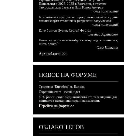
Официальные публикации Павла Петровича
Попельского 2023-2025 в Болгарии, в газетах
Тихоокеанская Звезда и Наш Город Амурск
павел попельский
Комсомольск официально продолжает отмечать День
памяти жертв сталинских репрессий: задумаемся...
павел попельский
Кого боится Путин: Сергей Фургал
Евгений Афанасьев
Повышение платы в автобусах за проезд: кто виноват,
и что делать?
Олег Паньков
Архив блогов >>
НОВОЕ НА ФОРУМЕ
Трилогия "Китобои" А. Вахова.
Охранник спит - смена идёт
80% российского медиаконтента это телевидение для
пациентов психдиспансера и наркологии.
Перейти на форум >>
ОБЛАКО ТЕГОВ