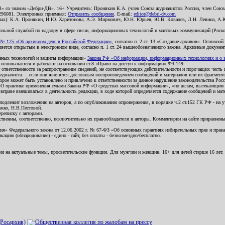
В» со знаком «Дебри-ДВ». 16+ Учредитель: Пронякин К.А. (член Союза журналистов России, член Союза
2296081. Электронная приемная:
Отправить сообщение
. E-mail:
editor@debri-dv.com
алах): К.А. Пронякин, И.Ю. Харитонова, А.Э. Мирмович, Ю.Н. Юрьев, Ю.В. Ковалев, Л.Н. Левина, А.
льной службой по надзору в сфере связи, информационных технологий и массовых коммуникаций (Роском
№ 125 «Об архивном деле в Российской Федерации»
, согласно п. 2 ст. 13 «Создание архивов». Основно
ется открытым в электронном виде, согласно п. 1 ст. 24 вышеобозначенного закона. Архивные документы 
ионных технологий и защиты информации»
Закона РФ «Об информации, информационных технологиях и о за
я основываются и работают на основании ст.8 «Право на доступ к информации» ФЗ-149.
 ответственности за распространение сведений, не соответствующих действительности и порочащих чест
урналиста: ...если они являются дословным воспроизведением сообщений и материалов или их фрагмент
орое может быть установлено и привлечено к ответственности за данное нарушение законодательства Рос
«О практике применения судами Закона РФ «О средствах массовой информации», «по делам, вытекающим 
вправе вмешиваться в деятельность редакции, в ходе которой определяется содержание сообщений и мат
одлежит возложению на авторов, а по опубликованию опровержения, в порядке ч.2 ст.152 ГК РФ - на уч
ожко, Н.В.Пестовой.
ереписку с авторами.
тственны, соответственно, исключительно их правообладатели и авторы. Комментарии на сайте приравне
я» Федерального закона от 12.06.2002 г. № 67-ФЗ «Об основных гарантиях избирательных прав и права н
ацию (обнародование) - едино - сайт, без оплаты - безвозмездно/бесплатно.
ии на актуальные темы, просветительские функции. Для мужчин и женщин. 16+ для детей старше 16 лет.